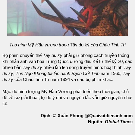
Tạo hình Mỹ Hầu vương trong
Tây du ký
của Châu Tinh Trì
Bộ phim chuyển thể
Tây du ký
phải giữ phong cách truyền thống
khi phản ánh văn hóa Trung Quốc đương đại. Kể từ thế kỷ 20, các
phiên bản
Tây du ký
nhiều lần lên sóng truyền hình: hoạt hình
Tây
du ký
,
Tôn Ngộ Không ba lần đánh Bạch Cốt Tinh
năm 1960,
Tây
du ký
của Châu Tinh Trì năm 1994 và các bộ phim khác.
Mặc dù hình tượng Mỹ Hầu Vương phát triển theo thời gian, chủ
đề về sự giải thoát, tự do ý chí và nguyên tắc vẫn giữ nguyên như
cũ.
Dịch: © Xuân Phong @Quaivatdienanh.com
Nguồn:
Global Times