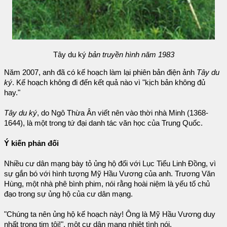
Tây du ký
bản truyền hình năm 1983
Năm 2007, anh đã có kế hoạch làm lại phiên bản điện ảnh
Tây du
ký
. Kế hoạch không đi đến kết quả nào vì "kịch bản không đủ
hay."
Tây du ký
, do Ngô Thừa Ân viết nên vào thời nhà Minh (1368-
1644), là một trong tứ đại danh tác văn học của Trung Quốc.
Ý kiến phản đối
Nhiều cư dân mạng bày tỏ ủng hộ đối với Lục Tiểu Linh Đồng, vì
sự gắn bó với hình tượng Mỹ Hầu Vương của anh. Trương Văn
Hùng, một nhà phê bình phim, nói rằng hoài niệm là yếu tố chủ
đạo trong sự ủng hộ của cư dân mạng.
"Chúng ta nên ủng hộ kế hoạch này! Ông là Mỹ Hầu Vương duy
nhất trong tim tôi!", một cư dân mạng nhiệt tình nói.