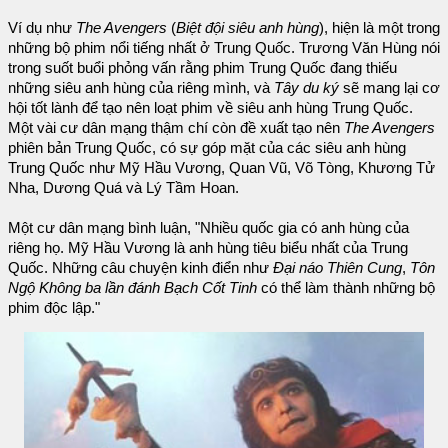
Ví dụ như
The Avengers
(
Biệt đội siêu anh hùng
), hiện là một trong
những bộ phim nổi tiếng nhất ở Trung Quốc. Trương Văn Hùng nói
trong suốt buổi phỏng vấn rằng phim Trung Quốc đang thiếu
những siêu anh hùng của riêng mình, và
Tây du ký
sẽ mang lại cơ
hội tốt lành để tạo nên loạt phim về siêu anh hùng Trung Quốc.
Một vài cư dân mạng thậm chí còn đề xuất tạo nên
The Avengers
phiên bản Trung Quốc, có sự góp mặt của các siêu anh hùng
Trung Quốc như Mỹ Hầu Vương, Quan Vũ, Võ Tòng, Khương Tử
Nha, Dương Quá và Lý Tầm Hoan.
Một cư dân mạng bình luận, "Nhiều quốc gia có anh hùng của
riêng họ. Mỹ Hầu Vương là anh hùng tiêu biểu nhất của Trung
Quốc. Những câu chuyện kinh điển như
Đại náo Thiên Cung
,
Tôn
Ngộ Không ba lần đánh Bạch Cốt Tinh
có thể làm thành những bộ
phim độc lập."