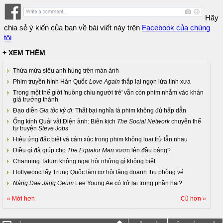
Hãy
chia sẻ ý kiến của bạn về bài viết này trên
Facebook của chúng
tôi
+ XEM THÊM
Thừa mứa siêu anh hùng trên màn ảnh
Phim truyền hình Hàn Quốc
Love Again
thắp lại ngọn lửa tình xưa
Trong một thế giới 'nuông chìu người trẻ' vẫn còn phim nhắm vào khán
giả trưởng thành
Đạo diễn
Gia tộc kỳ dị
: Thất bại nghĩa là phim không đủ hấp dẫn
Ống kính Quái vật Điện ảnh: Biên kịch
The Social Network
chuyển thể
tự truyện
Steve Jobs
Hiệu ứng đặc biệt và cảm xúc trong phim không loại trừ lẫn nhau
Điều gì đã giúp cho
The Equator Man
vươn lên đầu bảng?
Channing Tatum không ngại hỏi những gì không biết
Hollywood lấy Trung Quốc làm cơ hội tăng doanh thu phòng vé
Nàng Dae Jang Geum
Lee Young Ae có trở lại trong phần hai?
« Mới hơn
Cũ hơn »