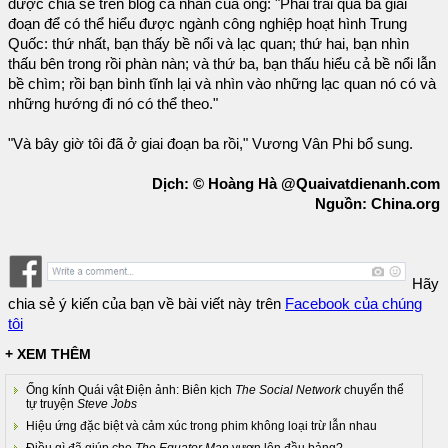
được chia sẻ trên blog cá nhân của ông: "Phải trải qua ba giai
đoạn để có thể hiểu được ngành công nghiệp hoạt hình Trung
Quốc: thứ nhất, bạn thấy bề nổi và lạc quan; thứ hai, bạn nhìn
thấu bên trong rồi phàn nàn; và thứ ba, bạn thấu hiểu cả bề nổi lẫn
bề chìm; rồi bạn bình tĩnh lại và nhìn vào những lạc quan nó có và
những hướng đi nó có thể theo."
"Và bây giờ tôi đã ở giai đoạn ba rồi," Vương Vân Phi bổ sung.
Dịch: © Hoàng Hà @Quaivatdienanh.com
Nguồn: China.org
Hãy
chia sẻ ý kiến của bạn về bài viết này trên
Facebook của chúng
tôi
+ XEM THÊM
Ống kính Quái vật Điện ảnh: Biên kịch
The Social Network
chuyển thể
tự truyện
Steve Jobs
Hiệu ứng đặc biệt và cảm xúc trong phim không loại trừ lẫn nhau
Điều gì đã giúp cho
The Equator Man
vươn lên đầu bảng?