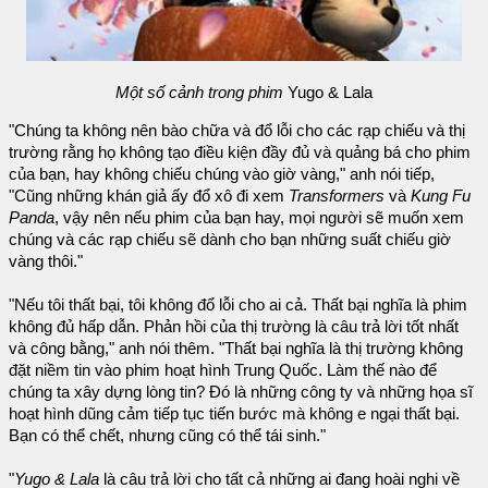
Một số cảnh trong phim
Yugo & Lala
"Chúng ta không nên bào chữa và đổ lỗi cho các rạp chiếu và thị
trường rằng họ không tạo điều kiện đầy đủ và quảng bá cho phim
của bạn, hay không chiếu chúng vào giờ vàng," anh nói tiếp,
"Cũng những khán giả ấy đổ xô đi xem
Transformers
và
Kung Fu
Panda
, vậy nên nếu phim của bạn hay, mọi người sẽ muốn xem
chúng và các rạp chiếu sẽ dành cho bạn những suất chiếu giờ
vàng thôi."
"Nếu tôi thất bại, tôi không đổ lỗi cho ai cả. Thất bại nghĩa là phim
không đủ hấp dẫn. Phản hồi của thị trường là câu trả lời tốt nhất
và công bằng," anh nói thêm. "Thất bại nghĩa là thị trường không
đặt niềm tin vào phim hoạt hình Trung Quốc. Làm thế nào để
chúng ta xây dựng lòng tin? Đó là những công ty và những họa sĩ
hoạt hình dũng cảm tiếp tục tiến bước mà không e ngại thất bại.
Bạn có thể chết, nhưng cũng có thể tái sinh."
"
Yugo & Lala
là câu trả lời cho tất cả những ai đang hoài nghi về