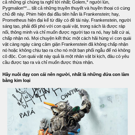
cả những gì chúng ta nghĩ tới nhất; Golem,* người lùn,
Pygmalion**... tất cả những truyền thuyết và huyền thoại có cùng
chủ đề này. Phim hiện đại đầu tiên hẳn là Frankenstein; hay,
Prometheus hiện đại kể từ đây có đề tài này. Frankenstein, người
sáng tạo, phải đối phó với con quái vật, trong sách là được ráp
nối, thông minh và chỉ muốn được người tạo ra nó, hay bất cứ ai,
chấp nhận nó. Mọi chuyện kết thúc một cách hãi hùng vì con quái
vật càng ngày càng căm giận Frankenstein đã không chấp nhận
nó hoặc không chịu tạo ra cho nó một bạn phối ngẫu để nó không
cô độc. Con quái vật này quả là một nhân vật bi kịch, đâu có yêu
cầu được tạo ra và chỉ muốn được thừa nhận.
Hãy nuôi dạy con cái nên người, nhất là những đứa con làm
bằng kim loại