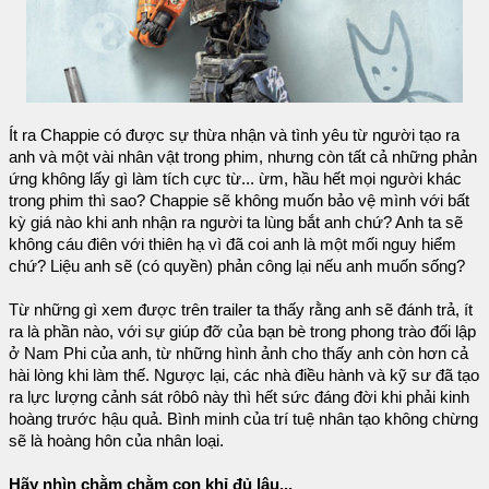
Ít ra Chappie có được sự thừa nhận và tình yêu từ người tạo ra
anh và một vài nhân vật trong phim, nhưng còn tất cả những phản
ứng không lấy gì làm tích cực từ... ừm, hầu hết mọi người khác
trong phim thì sao? Chappie sẽ không muốn bảo vệ mình với bất
kỳ giá nào khi anh nhận ra người ta lùng bắt anh chứ? Anh ta sẽ
không cáu điên với thiên hạ vì đã coi anh là một mối nguy hiểm
chứ? Liệu anh sẽ (có quyền) phản công lại nếu anh muốn sống?
Từ những gì xem được trên trailer ta thấy rằng anh sẽ đánh trả, ít
ra là phần nào, với sự giúp đỡ của bạn bè trong phong trào đối lập
ở Nam Phi của anh, từ những hình ảnh cho thấy anh còn hơn cả
hài lòng khi làm thế. Ngược lại, các nhà điều hành và kỹ sư đã tạo
ra lực lượng cảnh sát rôbô này thì hết sức đáng đời khi phải kinh
hoàng trước hậu quả. Bình minh của trí tuệ nhân tạo không chừng
sẽ là hoàng hôn của nhân loại.
Hãy nhìn chằm chằm con khỉ đủ lâu...