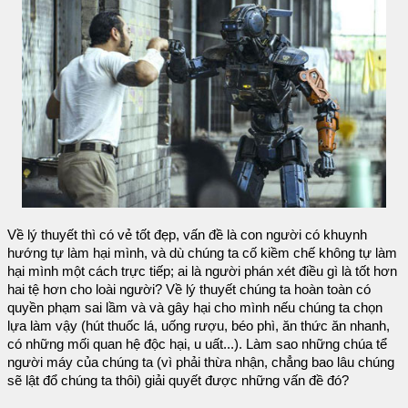
Về lý thuyết thì có vẻ tốt đẹp, vấn đề là con người có khuynh
hướng tự làm hại mình, và dù chúng ta cố kiềm chế không tự làm
hại mình một cách trực tiếp; ai là người phán xét điều gì là tốt hơn
hai tệ hơn cho loài người? Về lý thuyết chúng ta hoàn toàn có
quyền phạm sai lầm và và gây hại cho mình nếu chúng ta chọn
lựa làm vậy (hút thuốc lá, uống rượu, béo phì, ăn thức ăn nhanh,
có những mối quan hệ độc hại, u uất...). Làm sao những chúa tể
người máy của chúng ta (vì phải thừa nhận, chẳng bao lâu chúng
sẽ lật đổ chúng ta thôi) giải quyết được những vấn đề đó?