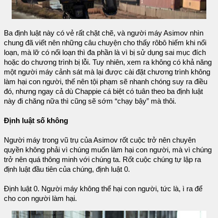
Ba định luật này có vẻ rất chặt chẽ, và người máy Asimov nhìn
chung đã viết nên những câu chuyện cho thấy rôbô hiếm khi nổi
loạn, mà lỡ có nổi loạn thì đa phần là vì bị sử dụng sai mục đích
hoặc do chương trình bị lỗi. Tuy nhiên, xem ra không có khả năng
một người máy cảnh sát mà lại được cài đặt chương trình không
làm hại con người, thế nên tội phạm sẽ nhanh chóng suy ra điều
đó, nhưng ngay cả dù Chappie cá biệt có tuân theo ba định luật
này đi chăng nữa thì cũng sẽ sớm “chạy bậy” mà thôi.
Định luật số không
Người máy trong vũ trụ của Asimov rốt cuộc trở nên chuyên
quyền không phải vì chúng muốn làm hại con người, mà vì chúng
trở nên quá thông minh với chúng ta. Rốt cuộc chúng tự lập ra
định luật đầu tiên của chúng, định luật 0.
Định luật 0. Người máy không thể hại con người, tức là, ì ra để
cho con người làm hại.