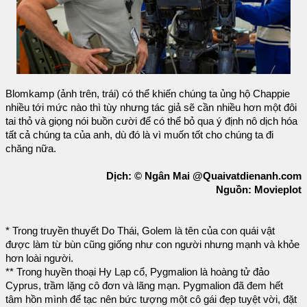
Blomkamp (ảnh trên, trái) có thể khiến chúng ta ủng hộ Chappie
nhiều tới mức nào thì tùy nhưng tác giả sẽ cần nhiều hơn một đôi
tai thỏ và giọng nói buồn cười để có thể bỏ qua ý định nô dịch hóa
tất cả chúng ta của anh, dù đó là vì muốn tốt cho chúng ta đi
chăng nữa.
Dịch: © Ngân Mai @Quaivatdienanh.com
Nguồn: Movieplot
* Trong truyền thuyết Do Thái, Golem là tên của con quái vật
được làm từ bùn cũng giống như con người nhưng mạnh và khỏe
hơn loài người.
** Trong huyền thoại Hy Lạp cổ, Pygmalion là hoàng tử đảo
Cyprus, trầm lặng cô đơn và lãng mạn. Pygmalion đã đem hết
tâm hồn mình để tạc nên bức tượng một cô gái đẹp tuyệt vời, đặt