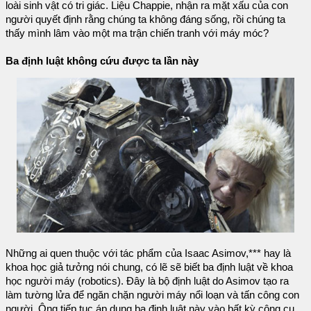
loài sinh vật có tri giác. Liệu Chappie, nhận ra mặt xấu của con
người quyết định rằng chúng ta không đáng sống, rồi chúng ta
thấy mình lâm vào một ma trận chiến tranh với máy móc?
Ba định luật không cứu được ta lần này
Những ai quen thuộc với tác phẩm của Isaac Asimov,*** hay là
khoa học giả tưởng nói chung, có lẽ sẽ biết ba định luật về khoa
học người máy (robotics). Đây là bộ định luật do Asimov tạo ra
làm tường lửa để ngăn chặn người máy nổi loạn và tấn công con
người. Ông tiếp tục áp dụng ba định luật này vào bất kỳ công cụ