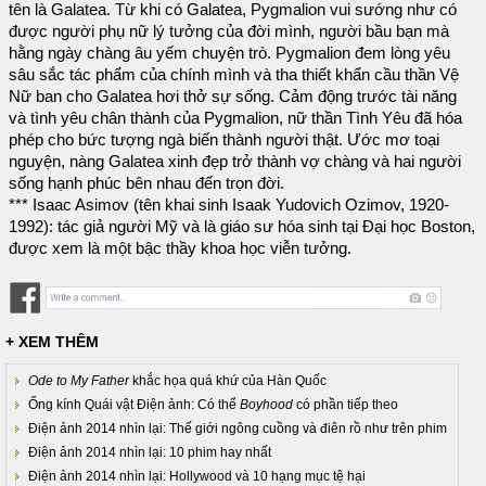
tên là Galatea. Từ khi có Galatea, Pygmalion vui sướng như có
được người phụ nữ lý tưởng của đời mình, người bầu bạn mà
hằng ngày chàng âu yếm chuyện trò. Pygmalion đem lòng yêu
sâu sắc tác phẩm của chính mình và tha thiết khẩn cầu thần Vệ
Nữ ban cho Galatea hơi thở sự sống. Cảm động trước tài năng
và tình yêu chân thành của Pygmalion, nữ thần Tình Yêu đã hóa
phép cho bức tượng ngà biến thành người thật. Ước mơ toại
nguyện, nàng Galatea xinh đẹp trở thành vợ chàng và hai người
sống hạnh phúc bên nhau đến trọn đời.
*** Isaac Asimov (tên khai sinh Isaak Yudovich Ozimov, 1920-
1992): tác giả người Mỹ và là giáo sư hóa sinh tại Đại học Boston,
được xem là một bậc thầy khoa học viễn tưởng.
+ XEM THÊM
Ode to My Father
khắc họa quá khứ của Hàn Quốc
Ống kính Quái vật Điện ảnh: Có thể
Boyhood
có phần tiếp theo
Điện ảnh 2014 nhìn lại: Thế giới ngông cuồng và điên rồ như trên phim
Điện ảnh 2014 nhìn lại: 10 phim hay nhất
Điện ảnh 2014 nhìn lại: Hollywood và 10 hạng mục tệ hại