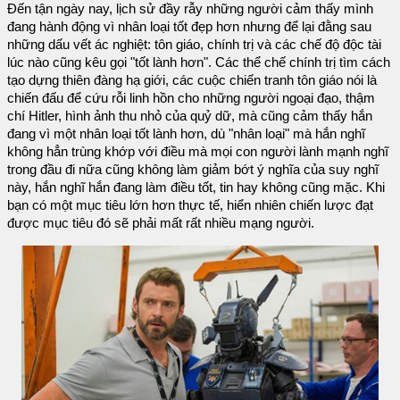
Đến tận ngày nay, lịch sử đầy rẫy những người cảm thấy mình
đang hành động vì nhân loại tốt đẹp hơn nhưng để lại đằng sau
những dấu vết ác nghiệt: tôn giáo, chính trị và các chế độ độc tài
lúc nào cũng kêu gọi "tốt lành hơn". Các thể chế chính trị tìm cách
tạo dựng thiên đàng hạ giới, các cuộc chiến tranh tôn giáo nói là
chiến đấu để cứu rỗi linh hồn cho những người ngoại đạo, thậm
chí Hitler, hình ảnh thu nhỏ của quỷ dữ, mà cũng cảm thấy hắn
đang vì một nhân loại tốt lành hơn, dù "nhân loại" mà hắn nghĩ
không hẳn trùng khớp với điều mà mọi con người lành mạnh nghĩ
trong đầu đi nữa cũng không làm giảm bớt ý nghĩa của suy nghĩ
này, hắn nghĩ hắn đang làm điều tốt, tin hay không cũng mặc. Khi
bạn có một mục tiêu lớn hơn thực tế, hiển nhiên chiến lược đạt
được mục tiêu đó sẽ phải mất rất nhiều mạng người.