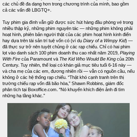
các chủ đề đa dạng hơn trong chương trình của mình, bao gồm
cả các vấn đề LBGTQ+.
Tuy phim gia đình vẫn giữ được sức hút hàng đầu phòng vé trong
nhiều thập kỷ, những phim nguyên tác — những phim không phải
hoạt hình, phiên bản người thật của các phim hoạt hình kinh điển
hay dựa trên tài sản trí tuệ vốn có (ví dụ
Diary of a Wimpy Kid
) —
đã thực sự trở nên tuyệt chủng ở các rạp chiếu. Chỉ có hai phim
lọt vào danh sách 100 phim doanh thu cao nhất năm 2019,
Playing
With Fire
của Paramount và
The Kid Who Would Be King
của 20th
Century. Tuy nhiên, thể loại có khán giả mục tiêu tuổi 6-16 này —
và cha mẹ của các em, đương nhiên rồi — vẫn có nguồn cầu, nếu
không ở các hệ thống rạp chiếu. “Thật khó cạnh tranh trên thị
trường chiếu rạp vốn đã bão hòa,” Shawn Robbins, giám đốc
phân tích tại Boxoffice.com. “Nó khuyến khích điện ảnh đi tìm
những hạ tầng khác.”