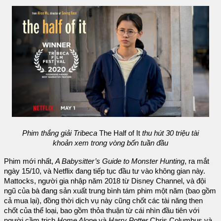
Phim thắng giải Tribeca
The Half of It
thu hút 30 triệu tài
khoản xem trong vòng bốn tuần đầu
Phim mới nhất,
A Babysitter’s Guide to Monster Hunting
, ra mắt
ngày 15/10, và Netflix đang tiếp tục đầu tư vào không gian này.
Mattocks, người gia nhập năm 2018 từ Disney Channel, và đội
ngũ của bà đang sản xuất trung bình tám phim một năm (bao gồm
cả mua lại), đồng thời dịch vụ này cũng chốt các tài năng then
chốt của thể loại, bao gồm thỏa thuận từ cái nhìn đầu tiên với
người cầm trịch
Home Alone
và
Harry Potter
Chris Columbus và