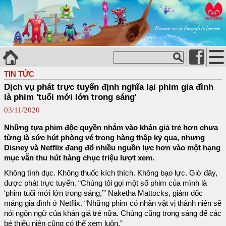
TIN TỨC
Dịch vụ phát trực tuyến định nghĩa lại phim gia đình
là phim 'tuổi mới lớn trong sáng'
03/11/2020
Những tựa phim độc quyền nhắm vào khán giả trẻ hơn chưa
từng là sức hút phòng vé trong hàng thập kỷ qua, nhưng
Disney và Netflix đang đổ nhiều nguồn lực hơn vào một hạng
mục vẫn thu hút hàng chục triệu lượt xem.
Không tình dục. Không thuốc kích thích. Không bạo lực. Giờ đây,
được phát trực tuyến. “Chúng tôi gọi một số phim của mình là
‘phim tuổi mới lớn trong sáng,’” Naketha Mattocks, giám đốc
mảng gia đình ở Netflix. “Những phim có nhân vật vị thành niên sẽ
nói ngôn ngữ của khán giả trẻ nữa. Chúng cũng trong sáng để các
bé thiếu niên cũng có thể xem luôn.”