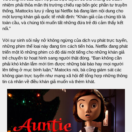
nhiệm phải thỏa mãn thị trường chiếu rạp bốn góc phần tư truyền
thống, Mattocks lưu ý rằng tại Netflix bà đang làm nội dung cho
một lượng khán giả quốc tế nhất định: “Khán giả của chúng tôi là
toàn cầu, và chúng tôi muốn tất những đứa trẻ đó cảm thấy kết
nối.”
Với sự sinh sôi nảy nở không ngừng của dịch vụ phát trực tuyến,
những phim thể loại này đang tìm cách tiến hóa. Netflix đang phát
triển một lô những phim có độ dài một tiếng cho những khán giả
trẻ chuyển từ hoạt hình sang người thật đóng. “Bạn không cần
phải khó khăn lắm mới tìm được những bài báo hay mọi người
lên tiếng ở mục bình luận,” Matocks nói, bà cũng giám sát các
không gian trực tuyến như mạng xã hội để tổng hợp những thông
tin cá nhân về điều khán giả muốn và thèm khát.