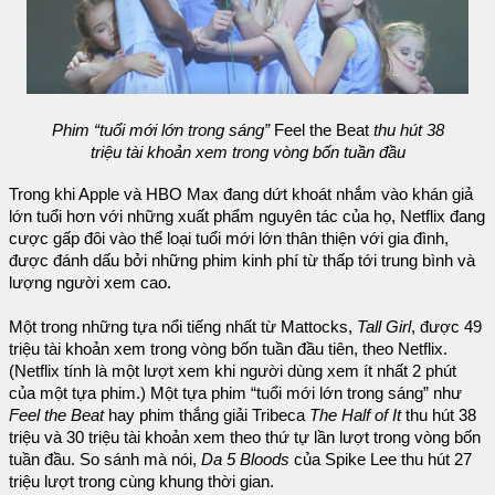
Phim “tuổi mới lớn trong sáng”
Feel the Beat
thu hút 38
triệu tài khoản xem trong vòng bốn tuần đầu
Trong khi Apple và HBO Max đang dứt khoát nhắm vào khán giả
lớn tuổi hơn với những xuất phẩm nguyên tác của họ, Netflix đang
cược gấp đôi vào thể loại tuổi mới lớn thân thiện với gia đình,
được đánh dấu bởi những phim kinh phí từ thấp tới trung bình và
lượng người xem cao.
Một trong những tựa nổi tiếng nhất từ Mattocks,
Tall Girl
, được 49
triệu tài khoản xem trong vòng bốn tuần đầu tiên, theo Netflix.
(Netflix tính là một lượt xem khi người dùng xem ít nhất 2 phút
của một tựa phim.) Một tựa phim “tuổi mới lớn trong sáng” như
Feel the Beat
hay phim thắng giải Tribeca
The Half of It
thu hút 38
triệu và 30 triệu tài khoản xem theo thứ tự lần lượt trong vòng bốn
tuần đầu. So sánh mà nói,
Da 5 Bloods
của Spike Lee thu hút 27
triệu lượt trong cùng khung thời gian.