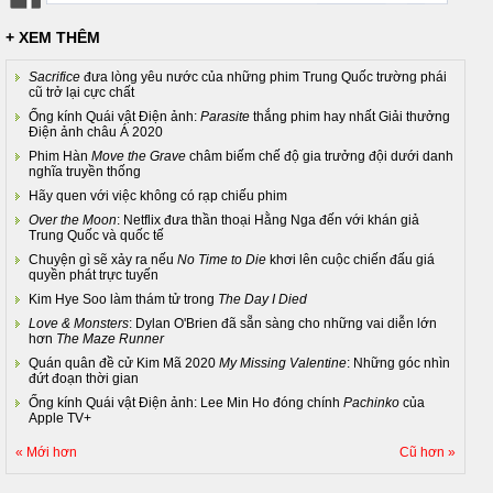
+ XEM THÊM
Sacrifice
đưa lòng yêu nước của những phim Trung Quốc trường phái
cũ trở lại cực chất
Ống kính Quái vật Điện ảnh:
Parasite
thắng phim hay nhất Giải thưởng
Điện ảnh châu Á 2020
Phim Hàn
Move the Grave
châm biếm chế độ gia trưởng đội dưới danh
nghĩa truyền thống
Hãy quen với việc không có rạp chiếu phim
Over the Moon
: Netflix đưa thần thoại Hằng Nga đến với khán giả
Trung Quốc và quốc tế
Chuyện gì sẽ xảy ra nếu
No Time to Die
khơi lên cuộc chiến đấu giá
quyền phát trực tuyến
Kim Hye Soo làm thám tử trong
The Day I Died
Love & Monsters
: Dylan O'Brien đã sẵn sàng cho những vai diễn lớn
hơn
The Maze Runner
Quán quân đề cử Kim Mã 2020
My Missing Valentine
: Những góc nhìn
đứt đoạn thời gian
Ống kính Quái vật Điện ảnh: Lee Min Ho đóng chính
Pachinko
của
Apple TV+
« Mới hơn
Cũ hơn »