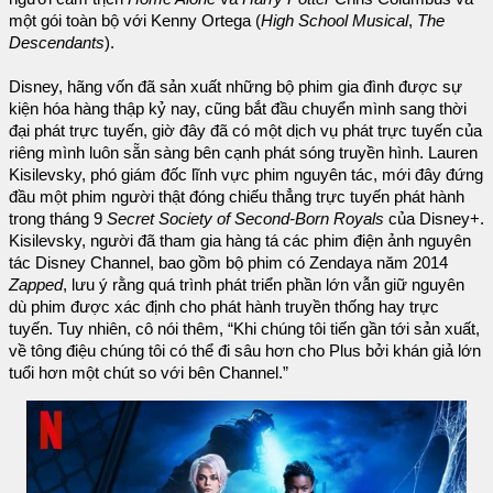
một gói toàn bộ với Kenny Ortega (
High School Musical
,
The
Descendants
).
Disney, hãng vốn đã sản xuất những bộ phim gia đình được sự
kiện hóa hàng thập kỷ nay, cũng bắt đầu chuyển mình sang thời
đại phát trực tuyến, giờ đây đã có một dịch vụ phát trực tuyến của
riêng mình luôn sẵn sàng bên cạnh phát sóng truyền hình. Lauren
Kisilevsky, phó giám đốc lĩnh vực phim nguyên tác, mới đây đứng
đầu một phim người thật đóng chiếu thẳng trực tuyến phát hành
trong tháng 9
Secret Society of Second-Born Royals
của Disney+.
Kisilevsky, người đã tham gia hàng tá các phim điện ảnh nguyên
tác Disney Channel, bao gồm bộ phim có Zendaya năm 2014
Zapped
, lưu ý rằng quá trình phát triển phần lớn vẫn giữ nguyên
dù phim được xác định cho phát hành truyền thống hay trực
tuyến. Tuy nhiên, cô nói thêm, “Khi chúng tôi tiến gần tới sản xuất,
về tông điệu chúng tôi có thể đi sâu hơn cho Plus bởi khán giả lớn
tuổi hơn một chút so với bên Channel.”