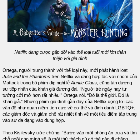
Netflix đang cược gấp đôi vào thể loại tuổi mới lớn thân
thiện với gia đình
Ortega, người trung thành với thể loại này, mới phát hành loạt
Julie and the Phantoms
trên Netflix và đang hợp tác với nhóm của
Mattock trong bộ phim dịp nghỉ lễ
Auntie Claus
, cũng tán dương
sự tiếp nhận của khán giả đương đại. “Người trẻ ngày nay tư
tưởng cởi mở hơn rất nhiều,” Ortega nói. “Đó là thế giới. Đó là
khán giả.” Những phim gia đình gần đây của Netflix động tới các
vấn đề như quan niệm tích cực về cơ thể và định danh LGBTQ+,
các giám đốc và giám chế rất nhiệt tình về một tiêu điểm tập trung
vào sự đa dạng vào dung hợp.
Theo Kisilevsky ước chừng: “Bước vào một phòng ăn trưa và tìm
chỗ ngồi cho mình sẽ là một thử thách dù có thế nào đi chăng