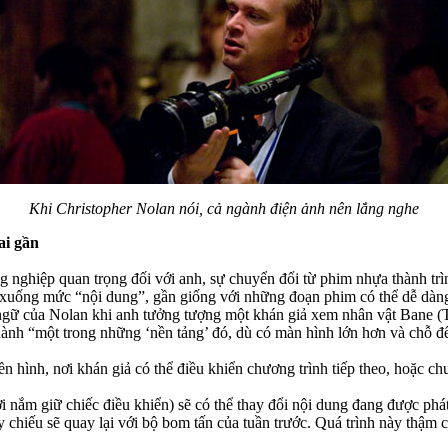
Khi Christopher Nolan nói, cả ngành điện ảnh nên lắng nghe
ai gần
g nghiệp quan trọng đối với anh, sự chuyển đổi từ phim nhựa thành trì
xuống mức “nội dung”, gần giống với những đoạn phim có thể dễ dàng ch
từ ngữ của Nolan khi anh tưởng tượng một khán giả xem nhân vật Bane
thành “một trong những ‘nền tảng’ đó, dù có màn hình lớn hơn và chỗ đ
ền hình, nơi khán giả có thể điều khiển chương trình tiếp theo, hoặc c
 nắm giữ chiếc điều khiển) sẽ có thể thay đổi nội dung đang được phát
 chiếu sẽ quay lại với bộ bom tấn của tuần trước. Quá trình này thậm c