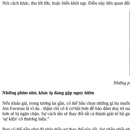
Nói cách khác, thu lời lớn, hoặc biến khỏi rạp. Điều này liên quan đế
Những p
Những phim nhỏ, khác lạ đang gặp nguy hiểm
Nếu khán giả, trong tương lai gần, có thể bầu chọn những gì họ muốn
Jon Favreau là ví dụ - thậm chí có ít cơ hội hơn để bảo đảm duy trì s
hơn sẽ bị ngăn chặn. Sự cách tân sẽ thay đổi tất cả thành giải trí 
'sự kiện' có thương hiệu.”
Bạn có thể gần như đã nhìn thấy sự thay thế này rồi. Sự phân phối