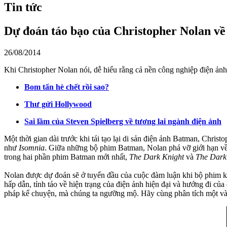
Tin tức
Dự đoán táo bạo của Christopher Nolan về 
26/08/2014
Khi Christopher Nolan nói, dễ hiểu rằng cả nền công nghiệp điện ảnh
Bom tấn hè chết rồi sao?
Thư gửi Hollywood
Sai lầm của Steven Spielberg về tương lai ngành điện ảnh
Một thời gian dài trước khi tái tạo lại di sản điện ảnh Batman, Chri
như
Isomnia
. Giữa những bộ phim Batman, Nolan phá vỡ giới hạn về
trong hai phần phim Batman mới nhất,
The Dark Knight
và
The Dark
Nolan được dự đoán sẽ ở tuyến đầu của cuộc đàm luận khi bộ phim 
hấp dẫn, tỉnh táo về hiện trạng của điện ảnh hiện đại và hướng đi c
pháp kể chuyện, mà chúng ta ngưỡng mộ. Hãy cùng phân tích một và