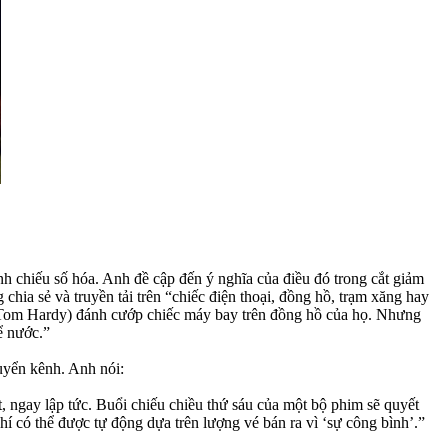
nh chiếu số hóa. Anh đề cập đến ý nghĩa của điều đó trong cắt giảm
ia sẻ và truyền tải trên “chiếc điện thoại, đồng hồ, trạm xăng hay
 (Tom Hardy) đánh cướp chiếc máy bay trên đồng hồ của họ. Nhưng
ể nước.”
huyển kênh. Anh nói:
, ngay lập tức. Buổi chiếu chiều thứ sáu của một bộ phim sẽ quyết
hí có thể được tự động dựa trên lượng vé bán ra vì ‘sự công bình’.”