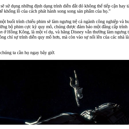
sẽ sử dụng những định dạng trình diễn đắt đỏ không thể tiếp cận hay t
h tế khổng lồ của cách phát hành song song sản phẩm của họ.”
ột buổi trình chiếu phim sẽ làm ngưng trệ cả ngành công nghiệp và h
 những bộ phim cực kỳ quy mô, chúng được đảm bảo một đẳng cấp trình 
on
ở Hồng Kông, là một ví dụ, và hãng Disney vẫn thường làm ngưng t
ng chỉ sự trình diễn quy mô hơn, mà còn vào sự nổi lên của các nhà là
 chúng ta cần họ ngay bây giờ.