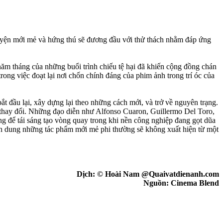
huyện mới mẻ và hứng thú sẽ đương đầu với thử thách nhằm đáp ứng
năm tháng của những buổi trình chiếu tệ hại đã khiến cộng đồng chán
ong việc đoạt lại nơi chốn chính đáng của phim ảnh trong trí óc của
ắt đầu lại, xây dựng lại theo những cách mới, và trở về nguyên trạng.
à thay đổi. Những đạo diễn như Alfonso Cuaron, Guillermo Del Toro,
g để tái sáng tạo vòng quay trong khi nền công nghiệp đang gọt dũa
ình dung những tác phẩm mới mẻ phi thường sẽ không xuất hiện từ một
Dịch: © Hoài Nam @Quaivatdienanh.com
Nguồn: Cinema Blend