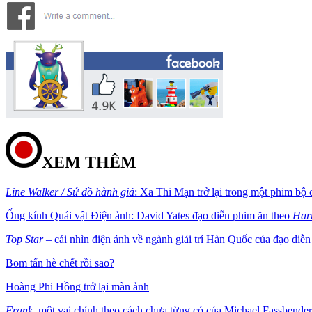
XEM THÊM
Line Walker / Sứ đồ hành giả
: Xa Thi Mạn trở lại trong một phim b
Ống kính Quái vật Điện ảnh: David Yates đạo diễn phim ăn theo
Harr
Top Star
– cái nhìn điện ảnh về ngành giải trí Hàn Quốc của đạo diễ
Bom tấn hè chết rồi sao?
Hoàng Phi Hồng trở lại màn ảnh
Frank
, một vai chính theo cách chưa từng có của Michael Fassbender