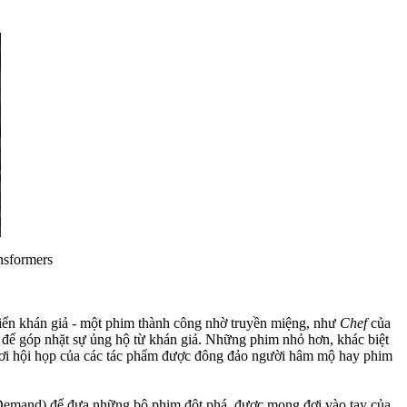
nsformers
triển khán giả - một phim thành công nhờ truyền miệng, như
Chef
của
ian để góp nhặt sự ủng hộ từ khán giả. Những phim nhỏ hơn, khác biệt
ột nơi hội họp của các tác phẩm được đông đảo người hâm mộ hay phim
-Demand) để đưa những bộ phim đột phá, được mong đợi vào tay của