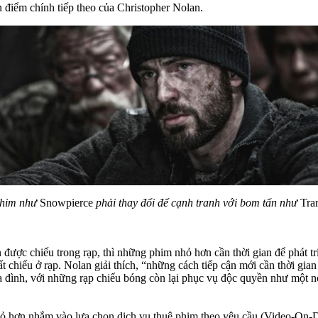
n điểm chính tiếp theo của Christopher Nolan.
him như
Snowpierce
phải thay đổi để cạnh tranh với bom tấn như
Tra
 được chiếu trong rạp, thì những phim nhỏ hơn cần thời gian để phát 
uất chiếu ở rạp. Nolan giải thích, “những cách tiếp cận mới cần thời g
hộ gia đình, với những rạp chiếu bóng còn lại phục vụ độc quyền như m
 nhỏ hơn nhắm vào lựa chọn dịch vụ thuê phim theo yêu cầu (Video-On