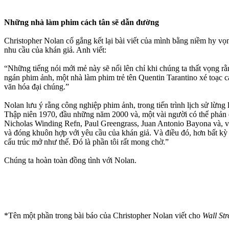
Những nhà làm phim cách tân sẽ dẫn đường
Christopher Nolan cố gắng kết lại bài viết của mình bằng niềm hy v
nhu cầu của khán giả. Anh viết:
“Những tiếng nói mới mẻ này sẽ nổi lên chỉ khi chúng ta thất vọng 
ngán phim ảnh, một nhà làm phim trẻ tên Quentin Tarantino xé toạc cá
văn hóa đại chúng.”
Nolan lưu ý rằng công nghiệp phim ảnh, trong tiến trình lịch sử lừng
Thập niên 1970, đầu những năm 2000 và, một vài người có thể phản đ
Nicholas Winding Refn, Paul Greengrass, Juan Antonio Bayona và, vâ
và đóng khuôn hợp với yêu cầu của khán giả. Và điều đó, hơn bất kỳ
cấu trúc mở như thế. Đó là phần tôi rất mong chờ.”
Chúng ta hoàn toàn đồng tình với Nolan.
*Tên một phần trong bài báo của Christopher Nolan viết cho
Wall Str