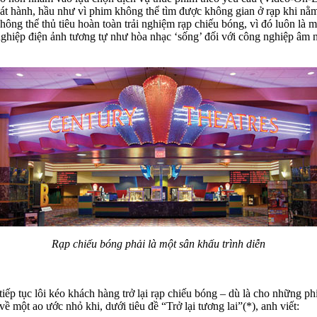
hát hành, hầu như vì phim không thể tìm được không gian ở rạp khi nằ
g thể thủ tiêu hoàn toàn trải nghiệm rạp chiếu bóng, vì đó luôn là mộ
hiệp điện ảnh tương tự như hòa nhạc ‘sống’ đối với công nghiệp âm n
Rạp chiếu bóng phải là một sân khấu trình diễn
 tiếp tục lôi kéo khách hàng trở lại rạp chiếu bóng – dù là cho những
 về một ao ước nhỏ khi, dưới tiêu đề “Trở lại tương lai”(*), anh viết: