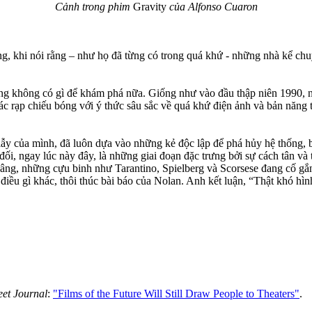
Cảnh trong phim
Gravity
của Alfonso Cuaron
ọng, khi nói rằng – như họ đã từng có trong quá khứ - những nhà kể c
rằng không có gì để khám phá nữa. Giống như vào đầu thập niên 1990, 
c rạp chiếu bóng với ý thức sâu sắc về quá khứ điện ảnh và bản năng tr
 lẫy của mình, đã luôn dựa vào những kẻ độc lập để phá hủy hệ thống, b
ối, ngay lúc này đây, là những giai đoạn đặc trưng bởi sự cách tân v
ng, những cựu binh như Tarantino, Spielberg và Scorsese đang cố gắn
 điều gì khác, thôi thúc bài báo của Nolan. Anh kết luận, “Thật khó h
eet Journal
:
"Films of the Future Will Still Draw People to Theaters"
.