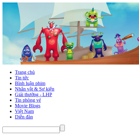
Trang chủ
Tin tức
Bình luận phim
Nhân vật & Sự kiện
Giải thưởng - LHP
Tin phòng vé
Movie Blogs
Việt Nam
Diễn đàn