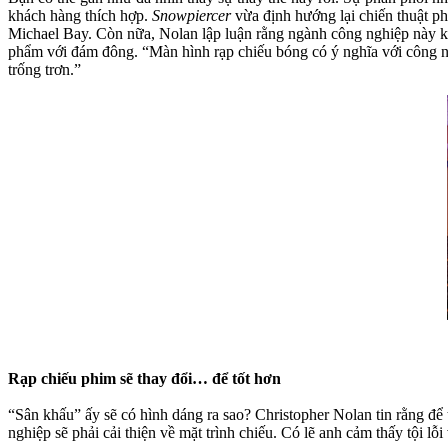
khách hàng thích hợp.
Snowpiercer
vừa định hướng lại chiến thuật p
Michael Bay. Còn nữa, Nolan lập luận rằng ngành công nghiệp này khôn
phẩm với đám đông. “Màn hình rạp chiếu bóng có ý nghĩa với công ng
trống trơn.”
Rạp chiếu phim sẽ thay đổi… để tốt hơn
“Sân khấu” ấy sẽ có hình dáng ra sao? Christopher Nolan tin rằng để
nghiệp sẽ phải cải thiện về mặt trình chiếu. Có lẽ anh cảm thấy tội lỗi