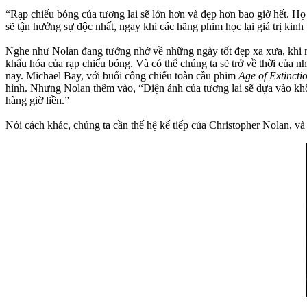
“Rạp chiếu bóng của tương lai sẽ lớn hơn và đẹp hơn bao giờ hết. Họ 
sẽ tận hưởng sự độc nhất, ngay khi các hãng phim học lại giá trị kin
Nghe như Nolan đang tưởng nhớ về những ngày tốt đẹp xa xưa, khi m
khấu hóa của rạp chiếu bóng. Và có thể chúng ta sẽ trở về thời của
nay. Michael Bay, với buổi công chiếu toàn cầu phim
Age of Extincti
hình. Nhưng Nolan thêm vào, “Điện ảnh của tương lai sẽ dựa vào khô
hàng giờ liền.”
Nói cách khác, chúng ta cần thế hệ kế tiếp của Christopher Nolan, và