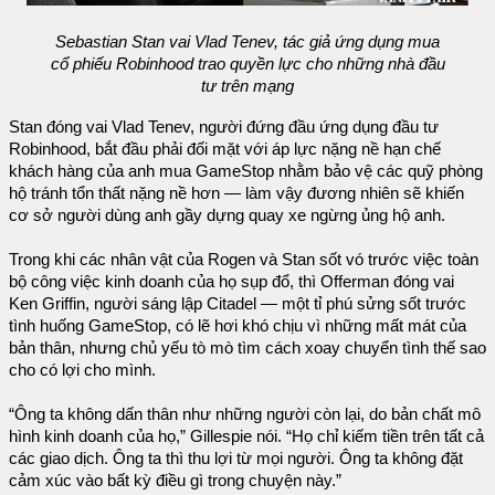
Sebastian Stan vai Vlad Tenev, tác giả ứng dụng mua
cổ phiếu Robinhood trao quyền lực cho những nhà đầu
tư trên mạng
Stan đóng vai Vlad Tenev, người đứng đầu ứng dụng đầu tư
Robinhood, bắt đầu phải đối mặt với áp lực nặng nề hạn chế
khách hàng của anh mua GameStop nhằm bảo vệ các quỹ phòng
hộ tránh tổn thất nặng nề hơn — làm vậy đương nhiên sẽ khiến
cơ sở người dùng anh gầy dựng quay xe ngừng ủng hộ anh.
Trong khi các nhân vật của Rogen và Stan sốt vó trước việc toàn
bộ công việc kinh doanh của họ sụp đổ, thì Offerman đóng vai
Ken Griffin, người sáng lập Citadel — một tỉ phú sửng sốt trước
tình huống GameStop, có lẽ hơi khó chịu vì những mất mát của
bản thân, nhưng chủ yếu tò mò tìm cách xoay chuyển tình thế sao
cho có lợi cho mình.
“Ông ta không dấn thân như những người còn lại, do bản chất mô
hình kinh doanh của họ,” Gillespie nói. “Họ chỉ kiếm tiền trên tất cả
các giao dịch. Ông ta thì thu lợi từ mọi người. Ông ta không đặt
cảm xúc vào bất kỳ điều gì trong chuyện này.”