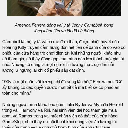
America Ferrera đóng vai y tá Jenny Campbell, nóng
lòng kiếm tiền và lật đổ hệ thống
Campbell là một y tá và bà mẹ đơn thân, được nhiệt huyết của
Roaring Kitty truyền cảm hứng dồn hết tiền để dành của cô vào cổ
phiếu của cửa hàng trò chơi điện tử. Khi những người khác như
cô tham gia, cô thấy đóng góp của mình dần lớn thành một gia tài
nhỏ. Nhưng cô cũng là một người tin tưởng thực sự đến nỗi
lưỡng lự ngừng lại khi cổ phiếu sắp đạt đỉnh.
“Đây là một nhân vật lương chỉ đủ sống lần hồi,” Ferrera nói. “Cô
ấy không có đặc quyền được mất tất cả mà biết sẽ có phao an
toàn cho mình.”
Những người mua khác bao gồm Talia Ryder và Myha’la Herrold
trong vai Harmony và Riri, hai sinh viên đại học tham gia mua
gom, và Ramos trong vai một nhân viên có thật của cửa hàng
GameStop, nhìn thấy cơ hội thoát khỏi công việc ăn lương tối
thiểu của mình — và ông chủ hợm hĩnh của anh (do Dane