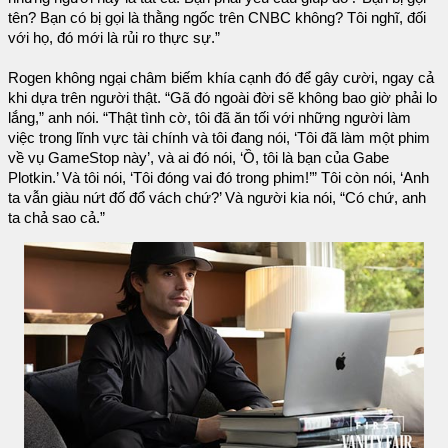
tên? Bạn có bị gọi là thằng ngốc trên CNBC không? Tôi nghĩ, đối
với họ, đó mới là rủi ro thực sự.”
Rogen không ngại châm biếm khía cạnh đó để gây cười, ngay cả
khi dựa trên người thật. “Gã đó ngoài đời sẽ không bao giờ phải lo
lắng,” anh nói. “Thật tình cờ, tôi đã ăn tối với những người làm
việc trong lĩnh vực tài chính và tôi đang nói, ‘Tôi đã làm một phim
về vụ GameStop này’, và ai đó nói, ‘Ồ, tôi là bạn của Gabe
Plotkin.’ Và tôi nói, ‘Tôi đóng vai đó trong phim!’” Tôi còn nói, ‘Anh
ta vẫn giàu nứt đố đổ vách chứ?’ Và người kia nói, “Có chứ, anh
ta chả sao cả.”