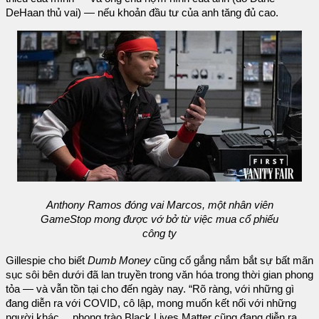
DeHaan thủ vai) — nếu khoản đầu tư của anh tăng đủ cao.
Anthony Ramos đóng vai Marcos, một nhân viên
GameStop mong được vớ bở từ việc mua cổ phiếu
công ty
Gillespie cho biết
Dumb Money
cũng cố gắng nắm bắt sự bất mãn
sục sôi bên dưới đã lan truyền trong văn hóa trong thời gian phong
tỏa — và vẫn tồn tại cho đến ngày nay. “Rõ ràng, với những gì
đang diễn ra với COVID, cô lập, mong muốn kết nối với những
người khác… phong trào Black Lives Matter cũng đang diễn ra.