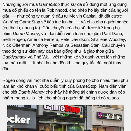
Những người mua GameStop thực sự đã sử dụng một ứng dụng
mua cổ phiếu có tên là Robinhood, cho phép họ lấy tiền của người
giàu — như công ty quản lý đầu tư Melvin Capital, đã đặt cược
lớn rằng GameStop sẽ tiếp tục lụn bại — và chia cho người nghèo
(cụ thể là, chúng ta). Câu chuyện của họ sẽ được kể trong bộ
phim
Dumb Money
, với dàn diễn viên toàn sao gồm Paul Dano,
Seth Rogen, America Ferrera, Pete Davidson, Shailene Woodley,
Nick Offerman, Anthony Ramos và Sebastian Stan. Câu chuyện
theo dòng sự kiện này căn bản giống như là giao thoa giữa
Caddyshack
và Phố Wall, với những kẻ vô danh vượt lên những
tay máu mặt — ít nhất là cho đến khi các quy tắc đột ngột thay
đổi.
Rogen đóng vai một nhà quản lý quỹ phòng hộ cho nhiều triệu phú
làm ăn khó khăn vì cuộc biểu tình của GameStop. Nam diễn viên
cho biết
Dumb Money
cho thấy hệ thống tài chính được dàn xếp
nhằm mang lại lợi ích cho những người đã thống trị nó ra sao.