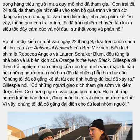
trong hàng triệu người mua quy mô nhỏ đã tham gia. “Con trai tôi,
24 tuổi, đã tham gia rất nhiều vào toàn bộ quá trình và tình cờ
đang sống với chúng tôi vào thời điểm đó,” nhà làm phim kể. “Vì
vậy, thông qua con trai mình, tôi đã trải nghiệm chuyến tàu lượn
siêu tốc đầy cảm xúc và nỗi đau, sự thất vọng và phẫn nộ.”
Bộ phim dự kiến ra mắt vào ngày 22 tháng 9, dựa trên cuốn sách
phi hư cấu
The Antisocial Network
của Ben Mezrich. Biên kịch
phim là Rebecca Angelo và Lauren Schuker Blum, đều từng là
nhà báo và là biên kịch của
Orange is the New Black
. Gillespie đã
thêm trải nghiệm nhân chứng của con trai mình vào, mặc dù hầu
hết những người mua nhỏ hơn đều là những hỗn hợp hư cấu.
“Chúng tôi đã cố gắng kể tất tật các tình huống đủ loại đã xảy ra,”
Gillespie nói. “Có những người giao dịch tham gia sớm và kiếm
được tiền. Có những người vào cuộc quá muộn. Họ là những
người không bán được, đáng buồn là có rất nhiều người như thế.
Vì vậy, chúng tôi đã cố gắng đại diện cho đủ loại nhóm người.”