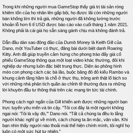
Trong khi những người mua GameStop thấy giá trị tài sản ròng
khiêm tốn của họ nhân lên gấp bội, họ được lãi còn những người
bán khống lớn thì trả giá, những người đã không lường trước
khoản lỗ hơn 6 tỉ USD được báo cáo vào cuối tháng 1 năm 2021.
Không phải là cái giá họ sẵn sàng gánh chịu mà không đánh trả.
Dẫn đầu dàn sao đông đảo của
Dumb Money
là Keith Gill của
Dano, một YouTuber có thực, đăng bài dưới biệt danh Roaring
Kitty. Anh đã giúp truyền cảm hứng cho phong trào đẩy giá cổ
phiếu GameStop thông qua một loạt video khác thường, đôi khi
nghiệp dư nhưng luôn đặc biệt trung thực. Diện áo phông hình
mèo con phong cách các bà lão, buộc băng đô đỏ kiểu Rambo và
khung cảnh tầng hầm là chỗ ở thực thụ, trông anh thật lố bịch so
với những nhà phân tích quần áo chỉnh tề thường đưa ra những
lời khuyên đầu tư thông thái trên các mạng tin tức tài chính.
Phong cách ngớ ngẩn của Gill khiến anh được những người bạn
trực tuyến yêu mến và tin cậy. “Tôi coi đây là một người không
ngại nói: ‘Tôi là vậy đó,’” Dano nói. “Tất cả chúng ta đều lo lắng
người khác nghĩ gì về mình, cách chúng ta ăn mặc, vân vân. Khi
bạn nhìn thấy người nào thoải mái thể hiện chính mình, tôi nghĩ họ
luôn có một sức hút tự nhiên.”