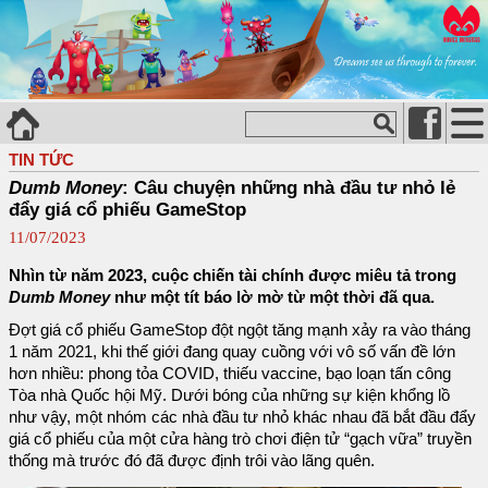
TIN TỨC
Dumb Money
: Câu chuyện những nhà đầu tư nhỏ lẻ
đẩy giá cổ phiếu GameStop
11/07/2023
Nhìn từ năm 2023, cuộc chiến tài chính được miêu tả trong
Dumb Money
như một tít báo lờ mờ từ một thời đã qua.
Đợt giá cổ phiếu GameStop đột ngột tăng mạnh xảy ra vào tháng
1 năm 2021, khi thế giới đang quay cuồng với vô số vấn đề lớn
hơn nhiều: phong tỏa COVID, thiếu vaccine, bạo loạn tấn công
Tòa nhà Quốc hội Mỹ. Dưới bóng của những sự kiện khổng lồ
như vậy, một nhóm các nhà đầu tư nhỏ khác nhau đã bắt đầu đẩy
giá cổ phiếu của một cửa hàng trò chơi điện tử “gạch vữa” truyền
thống mà trước đó đã được định trôi vào lãng quên.