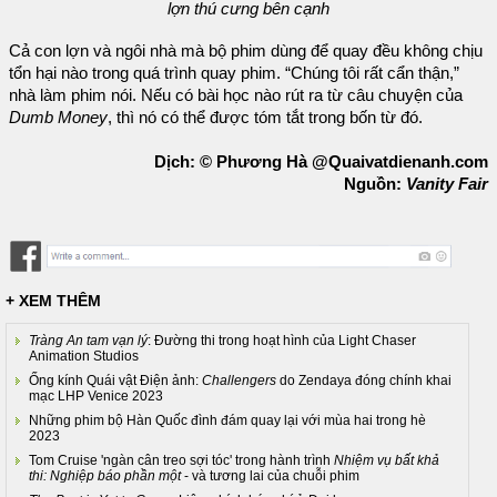
lợn thú cưng bên cạnh
Cả con lợn và ngôi nhà mà bộ phim dùng để quay đều không chịu
tổn hại nào trong quá trình quay phim. “Chúng tôi rất cẩn thận,”
nhà làm phim nói. Nếu có bài học nào rút ra từ câu chuyện của
Dumb Money
, thì nó có thể được tóm tắt trong bốn từ đó.
Dịch: © Phương Hà @Quaivatdienanh.com
Nguồn:
Vanity Fair
+ XEM THÊM
Tràng An tam vạn lý
: Đường thi trong hoạt hình của Light Chaser
Animation Studios
Ống kính Quái vật Điện ảnh:
Challengers
do Zendaya đóng chính khai
mạc LHP Venice 2023
Những phim bộ Hàn Quốc đình đám quay lại với mùa hai trong hè
2023
Tom Cruise 'ngàn cân treo sợi tóc' trong hành trình
Nhiệm vụ bất khả
thi: Nghiệp báo phần một
- và tương lai của chuỗi phim