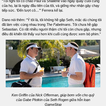
“Tôi nghĩ tôi có chào Paul và Shailene vào ngày quay cuối cùng
của họ, lại là ngày đầu tiên của tôi, và giống như nhận gậy chạy
tiếp sức. ‘Đến lượt cô…’” Ferrera kể lại.
Dano nói thêm: “Ý tôi là, tôi không hề gặp Seth, mặc dù chúng tôi
đã làm việc cùng nhau trong
The Fabelmans
. Tôi chưa hề gặp
Sebastian. Có rất nhiều người thậm chí tôi còn chưa gặp, nhưng
điều đó khiến tôi thấy vui hơn khi cuối cùng được xem bộ phim.”
Ken Griffin của Nick Offerman, giúp bơm vốn cho quỹ
của Gabe Plotkin của Seth Rogen giữa hỗn loạn
GameStop