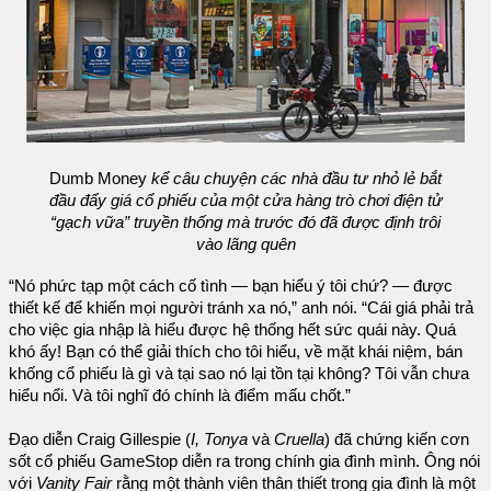
Dumb Money
kể câu chuyện các nhà đầu tư nhỏ lẻ bắt
đầu đẩy giá cổ phiếu của một cửa hàng trò chơi điện tử
“gạch vữa” truyền thống mà trước đó đã được định trôi
vào lãng quên
“Nó phức tạp một cách cố tình — bạn hiểu ý tôi chứ? — được
thiết kế để khiến mọi người tránh xa nó,” anh nói. “Cái giá phải trả
cho việc gia nhập là hiểu được hệ thống hết sức quái này. Quá
khó ấy! Bạn có thể giải thích cho tôi hiểu, về mặt khái niệm, bán
khống cổ phiếu là gì và tại sao nó lại tồn tại không? Tôi vẫn chưa
hiểu nổi. Và tôi nghĩ đó chính là điểm mấu chốt.”
Đạo diễn Craig Gillespie (
I, Tonya
và
Cruella
) đã chứng kiến cơn
sốt cổ phiếu GameStop diễn ra trong chính gia đình mình. Ông nói
với
Vanity Fair
rằng một thành viên thân thiết trong gia đình là một