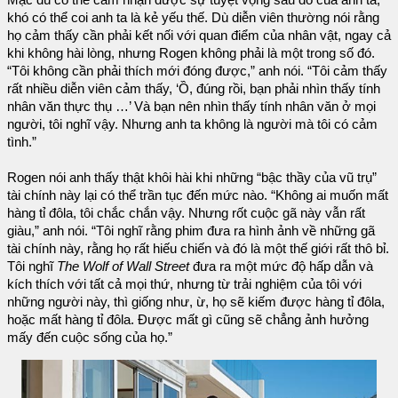
Mặc dù có thể cảm nhận được sự tuyệt vọng sau đó của anh ta,
khó có thể coi anh ta là kẻ yếu thế. Dù diễn viên thường nói rằng
họ cảm thấy cần phải kết nối với quan điểm của nhân vật, ngay cả
khi không hài lòng, nhưng Rogen không phải là một trong số đó.
“Tôi không cần phải thích mới đóng được,” anh nói. “Tôi cảm thấy
rất nhiều diễn viên cảm thấy, ‘Ồ, đúng rồi, bạn phải nhìn thấy tính
nhân văn thực thụ …’ Và bạn nên nhìn thấy tính nhân văn ở mọi
người, tôi nghĩ vậy. Nhưng anh ta không là người mà tôi có cảm
tình.”
Rogen nói anh thấy thật khôi hài khi những “bậc thầy của vũ trụ”
tài chính này lại có thể trần tục đến mức nào. “Không ai muốn mất
hàng tỉ đôla, tôi chắc chắn vậy. Nhưng rốt cuộc gã này vẫn rất
giàu,” anh nói. “Tôi nghĩ rằng phim đưa ra hình ảnh về những gã
tài chính này, rằng họ rất hiếu chiến và đó là một thế giới rất thô bỉ.
Tôi nghĩ
The Wolf of Wall Street
đưa ra một mức độ hấp dẫn và
kích thích với tất cả mọi thứ, nhưng từ trải nghiệm của tôi với
những người này, thì giống như, ừ, họ sẽ kiếm được hàng tỉ đôla,
hoặc mất hàng tỉ đôla. Được mất gì cũng sẽ chẳng ảnh hưởng
mấy đến cuộc sống của họ.”