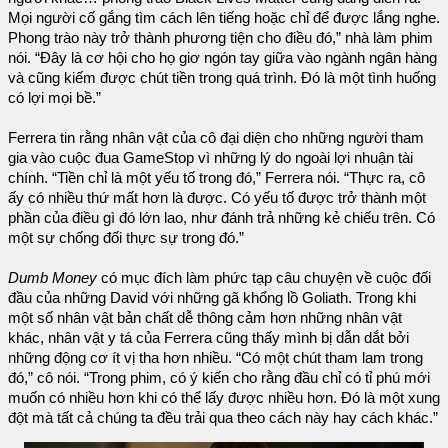
Mọi người cố gắng tìm cách lên tiếng hoặc chỉ để được lắng nghe.
Phong trào này trở thành phương tiện cho điều đó,” nhà làm phim
nói. “Đây là cơ hội cho họ giơ ngón tay giữa vào ngành ngân hàng
và cũng kiếm được chút tiền trong quá trình. Đó là một tình huống
có lợi mọi bề.”
Ferrera tin rằng nhân vật của cô đại diện cho những người tham
gia vào cuộc đua GameStop vì những lý do ngoài lợi nhuận tài
chính. “Tiền chỉ là một yếu tố trong đó,” Ferrera nói. “Thực ra, cô
ấy có nhiều thứ mất hơn là được. Có yếu tố được trở thành một
phần của điều gì đó lớn lao, như đánh trả những kẻ chiếu trên. Có
một sự chống đối thực sự trong đó.”
Dumb Money
có mục đích làm phức tạp câu chuyện về cuộc đối
đầu của những David với những gã khổng lồ Goliath. Trong khi
một số nhân vật bản chất dễ thông cảm hơn những nhân vật
khác, nhân vật y tá của Ferrera cũng thấy mình bị dẫn dắt bởi
những động cơ ít vị tha hơn nhiều. “Có một chút tham lam trong
đó,” cô nói. “Trong phim, có ý kiến cho rằng đầu chỉ có tỉ phú mới
muốn có nhiều hơn khi có thể lấy được nhiều hơn. Đó là một xung
đột mà tất cả chúng ta đều trải qua theo cách này hay cách khác.”