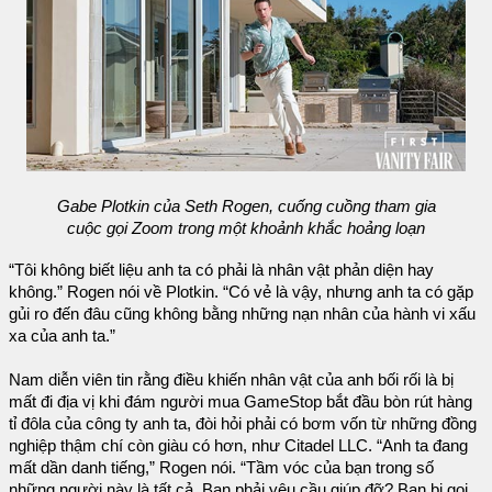
Gabe Plotkin của Seth Rogen, cuống cuồng tham gia
cuộc gọi Zoom trong một khoảnh khắc hoảng loạn
“Tôi không biết liệu anh ta có phải là nhân vật phản diện hay
không.” Rogen nói về Plotkin. “Có vẻ là vậy, nhưng anh ta có gặp
gủi ro đến đâu cũng không bằng những nạn nhân của hành vi xấu
xa của anh ta.”
Nam diễn viên tin rằng điều khiến nhân vật của anh bối rối là bị
mất đi địa vị khi đám người mua GameStop bắt đầu bòn rút hàng
tỉ đôla của công ty anh ta, đòi hỏi phải có bơm vốn từ những đồng
nghiệp thậm chí còn giàu có hơn, như Citadel LLC. “Anh ta đang
mất dần danh tiếng,” Rogen nói. “Tầm vóc của bạn trong số
những người này là tất cả. Bạn phải yêu cầu giúp đỡ? Bạn bị gọi