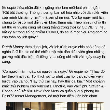
Gillespie thừa nhận đôi khi giống như làm một loạt phim ngắn.
“Rất bất thường. Thông thường, bạn sẽ hòa nhịp với dàn diễn viên
của mình khi làm phim,” nhà làm phim nói. “Cứ ba ngày một lần,
chúng tôi lại có một diễn viên khác tham gia. Theo nhiều nghĩa thì
rất thú vị nhưng cũng rất căng thẳng trong thời kỳ COVID, vì nếu
bất kỳ ai trong số họ nhiễm COVID, đó sẽ là một hiệu ứng domino
cho toàn bộ lịch quay.”
Dumb Money
theo đúng lịch, và lịch trình được chia nhỏ cũng có
nghĩa là Gillespie có thể chiêu mộ một dàn diễn viên gồm những
gương mặt đặc biệt nổi tiếng, vì ai cũng chỉ mất vài ngày quay là
cùng.
“Có người năm ngày, có người hai ngày,” Gillespie nói. “Thay đổi
tùy theo nhân vật. Tôi thích sự tự phát của nó, và các diễn viên
bước vào và nói, ‘Hãy thử cái này, hãy thử cái kia.’” Một khoảnh
khắc thử nghiệm cho Vincent D’Onofrio, vào vai tỉ phú Steven A.
Cohen, chủ sở hữu New York Mets và quản lý quỹ phòng hộ
Point72 Asset Management, có một bạn diễn viên bốn chân.