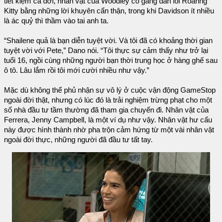
tiết kiệm cả đời, nhân vật của Woodley cố gắng dẫn lối Roaring
Kitty bằng những lời khuyên cẩn thận, trong khi Davidson ít nhiều
là ác quỷ thì thầm vào tai anh ta.
“Shailene quả là bạn diễn tuyệt vời. Và tôi đã có khoảng thời gian
tuyệt vời với Pete,” Dano nói. “Tôi thực sự cảm thấy như trở lại
tuổi 16, ngồi cùng những người bạn thời trung học ở hàng ghế sau
ô tô. Lâu lắm rồi tôi mới cười nhiều như vậy.”
Mặc dù không thể phủ nhận sự vô lý ở cuộc vận động GameStop
ngoài đời thật, nhưng có lúc đó là trải nghiệm trừng phạt cho một
số nhà đầu tư tầm thường đã tham gia chuyến đi. Nhân vật của
Ferrera, Jenny Campbell, là một ví dụ như vậy. Nhân vật hư cấu
này được hình thành nhờ pha trộn cảm hứng từ một vài nhân vật
ngoài đời thực, những người đã đầu tư tất tay.