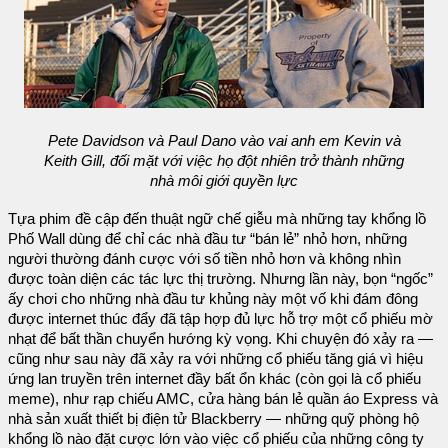
Pete Davidson và Paul Dano vào vai anh em Kevin và
Keith Gill, đối mặt với việc họ đột nhiên trở thành những
nhà môi giới quyền lực
Tựa phim đề cập đến thuật ngữ chế giễu mà những tay khổng lồ
Phố Wall dùng để chỉ các nhà đầu tư “bán lẻ” nhỏ hơn, những
người thường đánh cược với số tiền nhỏ hơn và không nhìn
được toàn diện các tác lực thị trường. Nhưng lần này, bọn “ngốc”
ấy chơi cho những nhà đầu tư khủng này một vố khi đám đông
được internet thúc đẩy đã tập hợp đủ lực hỗ trợ một cổ phiếu mờ
nhạt để bất thần chuyển hướng kỳ vọng. Khi chuyện đó xảy ra —
cũng như sau này đã xảy ra với những cổ phiếu tăng giá vì hiệu
ứng lan truyền trên internet đầy bất ổn khác (còn gọi là cổ phiếu
meme), như rạp chiếu AMC, cửa hàng bán lẻ quần áo Express và
nhà sản xuất thiết bị điện tử Blackberry — những quỹ phòng hộ
khổng lồ nào đặt cược lớn vào việc cổ phiếu của những công ty