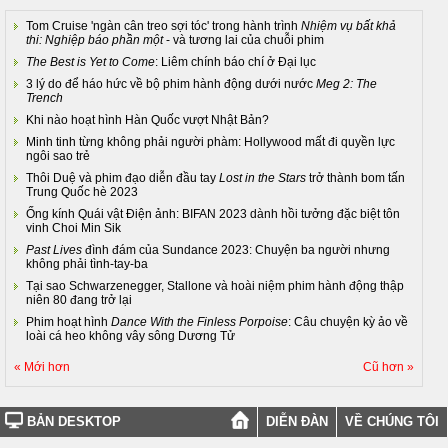
Tom Cruise 'ngàn cân treo sợi tóc' trong hành trình
Nhiệm vụ bất khả
thi: Nghiệp báo phần một
- và tương lai của chuỗi phim
The Best is Yet to Come
: Liêm chính báo chí ở Đại lục
3 lý do để háo hức về bộ phim hành động dưới nước
Meg 2: The
Trench
Khi nào hoạt hình Hàn Quốc vượt Nhật Bản?
Minh tinh từng không phải người phàm: Hollywood mất đi quyền lực
ngôi sao trẻ
Thôi Duệ và phim đạo diễn đầu tay
Lost in the Stars
trở thành bom tấn
Trung Quốc hè 2023
Ống kính Quái vật Điện ảnh: BIFAN 2023 dành hồi tưởng đặc biệt tôn
vinh Choi Min Sik
Past Lives
đình đám của Sundance 2023: Chuyện ba người nhưng
không phải tình-tay-ba
Tại sao Schwarzenegger, Stallone và hoài niệm phim hành động thập
niên 80 đang trở lại
Phim hoạt hình
Dance With the Finless Porpoise
: Câu chuyện kỳ ảo về
loài cá heo không vây sông Dương Tử
« Mới hơn
Cũ hơn »
BẢN DESKTOP
DIỄN ĐÀN
VỀ CHÚNG TÔI