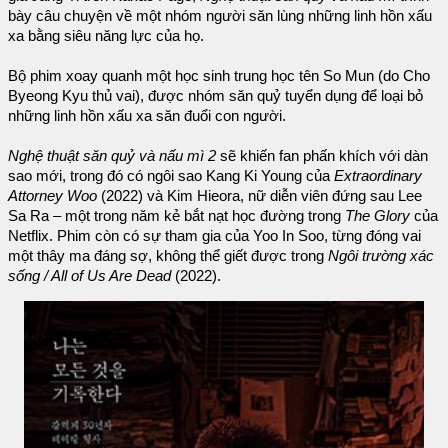
bày câu chuyện về một nhóm người săn lùng những linh hồn xấu
xa bằng siêu năng lực của họ.
Bộ phim xoay quanh một học sinh trung học tên So Mun (do Cho
Byeong Kyu thủ vai), được nhóm săn quỷ tuyển dụng để loại bỏ
những linh hồn xấu xa săn đuổi con người.
Nghệ thuật săn quỷ và nấu mì 2
sẽ khiến fan phấn khích với dàn
sao mới, trong đó có ngôi sao Kang Ki Young của
Extraordinary
Attorney Woo
(2022) và Kim Hieora, nữ diễn viên đứng sau Lee
Sa Ra – một trong năm kẻ bắt nạt học đường trong
The Glory
của
Netflix. Phim còn có sự tham gia của Yoo In Soo, từng đóng vai
một thây ma đáng sợ, không thể giết được trong
Ngôi trường xác
sống / All of Us Are Dead
(2022).