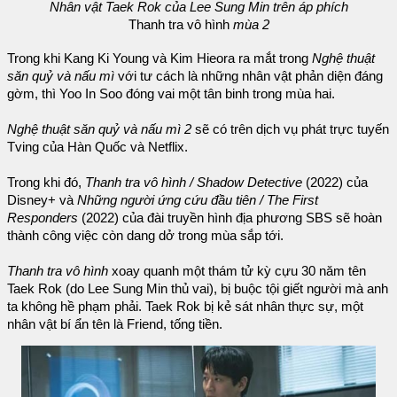
Nhân vật Taek Rok của Lee Sung Min trên áp phích
Thanh tra vô hình
mùa 2
Trong khi Kang Ki Young và Kim Hieora ra mắt trong
Nghệ thuật
săn quỷ và nấu mì
với tư cách là những nhân vật phản diện đáng
gờm, thì Yoo In Soo đóng vai một tân binh trong mùa hai.
Nghệ thuật săn quỷ và nấu mì 2
sẽ có trên dịch vụ phát trực tuyến
Tving của Hàn Quốc và Netflix.
Trong khi đó,
Thanh tra vô hình / Shadow Detective
(2022) của
Disney+ và
Những người ứng cứu đầu tiên / The First
Responders
(2022) của đài truyền hình địa phương SBS sẽ hoàn
thành công việc còn dang dở trong mùa sắp tới.
Thanh tra vô hình
xoay quanh một thám tử kỳ cựu 30 năm tên
Taek Rok (do Lee Sung Min thủ vai), bị buộc tội giết người mà anh
ta không hề phạm phải. Taek Rok bị kẻ sát nhân thực sự, một
nhân vật bí ẩn tên là Friend, tống tiền.