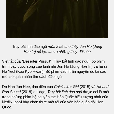
Truy bắt lính đào ngũ
mùa 2 sẽ cho thấy Jun Ho (Jung
Hae In) nỗ lực tạo ra những thay đổi nhỏ
Viết tắt của “Deserter Pursuit” (Truy bắt lính đào ngũ), bộ phim
trình bày cuộc sống của binh nhì Jun Ho (Jung Hae In) và hạ sĩ
Ho Yeol (Koo Kyo Hwan). Bộ phim vạch trần nguyên do tại sao
một số quân nhân tìm cách đào ngũ.
Do Han Jun Hee, đạo diễn của
Coinlocker Girl
(2015) và
Hit-and-
Run Squad
(2019) chỉ đạo,
Truy bắt lính đào ngũ
được coi là một
trong những phim bộ nguyên tác Hàn Quốc biểu tượng nhất của
Netflix, phơi bày chân thực mặt tối của văn hóa quân đội Hàn
Quốc.