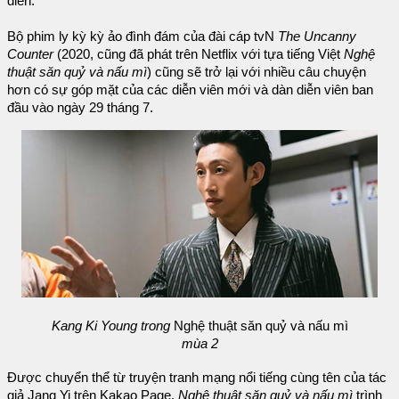
diễn.
Bộ phim ly kỳ kỳ ảo đình đám của đài cáp tvN
The Uncanny
Counter
(2020, cũng đã phát trên Netflix với tựa tiếng Việt
Nghệ
thuật săn quỷ và nấu mì
) cũng sẽ trở lại với nhiều câu chuyện
hơn có sự góp mặt của các diễn viên mới và dàn diễn viên ban
đầu vào ngày 29 tháng 7.
Kang Ki Young trong
Nghệ thuật săn quỷ và nấu mì
mùa 2
Được chuyển thể từ truyện tranh mạng nổi tiếng cùng tên của tác
giả Jang Yi trên Kakao Page,
Nghệ thuật săn quỷ và nấu mì
trình