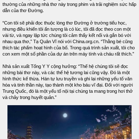
thường của những nhà thơ này trong phim và trải nghiệm sức hấp
dẫn của thơ Đường.
“Con tôi sẽ phải đọc thuộc lòng thơ Đường ở trường tiểu học,
nhưng điều khiến tôi ấn tượng là có lúc, tôi đã đọc theo con một
vài từ, và ngay lập tức chúng tôi cảm thấy kết nối và gắn bó với
nhau qua thơ,” Tạ Quân Vĩ nói với China.org.cn. “Thằng bé cũng
thích tác phẩm hoạt hình của bố. Trong quá trình sản xuất, tôi cho
con xem một số phần của dự án trên máy tính và cháu rất thích.”
Nhà sản xuất Tống Y Y cộng hưởng: “Thế hệ chúng tôi sẽ đọc
những bài thơ này, và các thế hệ tương lai cũng vậy. Đó là một
hình thức kế thừa. Hán tự lưu truyền và ghi lại những yếu tố văn
hóa và tinh thần này, tạo thành một kho báu vĩ đại. Đối với người
Trung Quốc, đó là một yếu tố nội tại chúng ta mang trong hơi thở
và chảy trong huyết quản.”