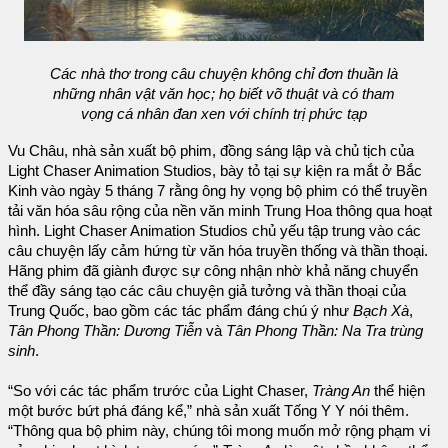
Các nhà thơ trong câu chuyện không chỉ đơn thuần là
những nhân vật văn học; họ biết võ thuật và có tham
vọng cá nhân đan xen với chính trị phức tạp
Vu Châu, nhà sản xuất bộ phim, đồng sáng lập và chủ tịch của
Light Chaser Animation Studios, bày tỏ tại sự kiện ra mắt ở Bắc
Kinh vào ngày 5 tháng 7 rằng ông hy vọng bộ phim có thể truyền
tải văn hóa sâu rộng của nền văn minh Trung Hoa thông qua hoạt
hình. Light Chaser Animation Studios chủ yếu tập trung vào các
câu chuyện lấy cảm hứng từ văn hóa truyền thống và thần thoại.
Hãng phim đã giành được sự công nhận nhờ khả năng chuyển
thể đầy sáng tạo các câu chuyện giả tưởng và thần thoại của
Trung Quốc, bao gồm các tác phẩm đáng chú ý như
Bạch Xà
,
Tân Phong Thần: Dương Tiễn
và
Tân Phong Thần: Na Tra trùng
sinh
.
“So với các tác phẩm trước của Light Chaser,
Tràng An
thể hiện
một bước bứt phá đáng kể,” nhà sản xuất Tống Y Y nói thêm.
“Thông qua bộ phim này, chúng tôi mong muốn mở rộng phạm vi