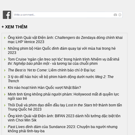
+ XEM THÊM
Ống kính Quái vật Điện ảnh:
Challengers
do Zendaya đóng chính khai
mạc LHP Venice 2023
Những phim bộ Hàn Quốc đình đám quay lại với mùa hai trong hè
2023
Tom Cruise 'ngàn cân treo sợi tóc' trong hành trình
Nhiệm vụ bất khả
thi: Nghiệp báo phần một
- và tương lai của chuỗi phim
The Best is Yet to Come
: Liêm chính báo chí ở Đại lục
3 lý do để háo hức về bộ phim hành động dưới nước
Meg 2: The
Trench
Khi nào hoạt hình Hàn Quốc vượt Nhật Bản?
Minh tinh từng không phải người phàm: Hollywood mất đi quyền lực
ngôi sao trẻ
Thôi Duệ và phim đạo diễn đầu tay
Lost in the Stars
trở thành bom tấn
Trung Quốc hè 2023
Ống kính Quái vật Điện ảnh: BIFAN 2023 dành hồi tưởng đặc biệt tôn
vinh Choi Min Sik
Past Lives
đình đám của Sundance 2023: Chuyện ba người nhưng
không phải tình-tay-ba