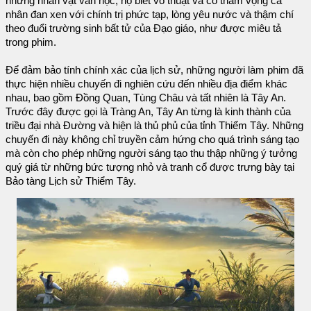
những nhân vật văn học; họ biết võ thuật và có tham vọng cá
nhân đan xen với chính trị phức tạp, lòng yêu nước và thậm chí
theo đuổi trường sinh bất tử của Đạo giáo, như được miêu tả
trong phim.
Để đảm bảo tính chính xác của lịch sử, những người làm phim đã
thực hiện nhiều chuyến đi nghiên cứu đến nhiều địa điểm khác
nhau, bao gồm Đồng Quan, Tùng Châu và tất nhiên là Tây An.
Trước đây được gọi là Tràng An, Tây An từng là kinh thành của
triều đại nhà Đường và hiện là thủ phủ của tỉnh Thiểm Tây. Những
chuyến đi này không chỉ truyền cảm hứng cho quá trình sáng tạo
mà còn cho phép những người sáng tạo thu thập những ý tưởng
quý giá từ những bức tượng nhỏ và tranh cổ được trưng bày tại
Bảo tàng Lịch sử Thiểm Tây.