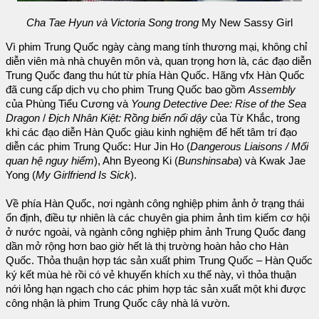
Cha Tae Hyun và Victoria Song trong
My New Sassy Girl
Vì phim Trung Quốc ngày càng mang tính thương mại, không chỉ
diễn viên mà nhà chuyên môn và, quan trọng hơn là, các đạo diễn
Trung Quốc đang thu hút từ phía Hàn Quốc. Hãng vfx Hàn Quốc
đã cung cấp dịch vụ cho phim Trung Quốc bao gồm
Assembly
của Phùng Tiểu Cương và
Young Detective Dee: Rise of the Sea
Dragon
/
Địch Nhân Kiệt: Rồng biển nổi dậy
của Từ Khắc, trong
khi các đạo diễn Hàn Quốc giàu kinh nghiệm để hết tâm trí đạo
diễn các phim Trung Quốc: Hur Jin Ho (
Dangerous Liaisons / Mối
quan hệ nguy hiểm
), Ahn Byeong Ki (
Bunshinsaba
) và Kwak Jae
Yong (
My Girlfriend Is Sick
).
Về phía Hàn Quốc, nơi ngành công nghiệp phim ảnh ở trạng thái
ổn định, điều tự nhiên là các chuyên gia phim ảnh tìm kiếm cơ hội
ở nước ngoài, và ngành công nghiệp phim ảnh Trung Quốc đang
dần mở rộng hơn bao giờ hết là thị trường hoàn hảo cho Hàn
Quốc. Thỏa thuận hợp tác sản xuất phim Trung Quốc – Hàn Quốc
ký kết mùa hè rồi có vẻ khuyến khích xu thế này, vì thỏa thuận
nới lỏng hạn ngạch cho các phim hợp tác sản xuất một khi được
công nhận là phim Trung Quốc cây nhà lá vườn.