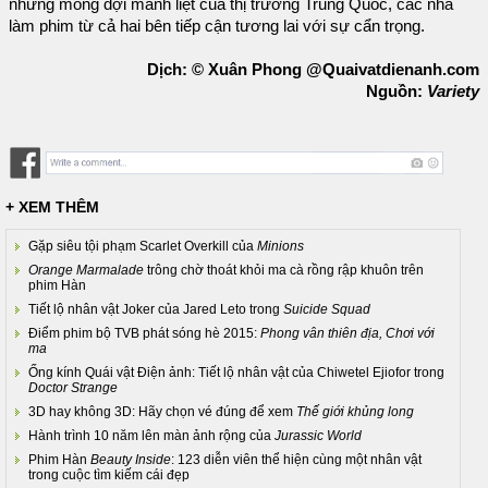
những mong đợi mãnh liệt của thị trường Trung Quốc, các nhà
làm phim từ cả hai bên tiếp cận tương lai với sự cẩn trọng.
Dịch: © Xuân Phong @Quaivatdienanh.com
Nguồn:
Variety
+ XEM THÊM
Gặp siêu tội phạm Scarlet Overkill của
Minions
Orange Marmalade
trông chờ thoát khỏi ma cà rồng rập khuôn trên
phim Hàn
Tiết lộ nhân vật Joker của Jared Leto trong
Suicide Squad
Điểm phim bộ TVB phát sóng hè 2015:
Phong vân thiên địa, Chơi với
ma
Ống kính Quái vật Điện ảnh: Tiết lộ nhân vật của Chiwetel Ejiofor trong
Doctor Strange
3D hay không 3D: Hãy chọn vé đúng để xem
Thế giới khủng long
Hành trình 10 năm lên màn ảnh rộng của
Jurassic World
Phim Hàn
Beauty Inside
: 123 diễn viên thể hiện cùng một nhân vật
trong cuộc tìm kiếm cái đẹp