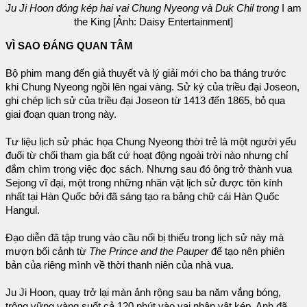
Ju Ji Hoon đóng kép hai vai Chung Nyeong và Duk Chil trong
I am
the King [Ảnh: Daisy Entertainment]
VÌ SAO ĐÁNG QUAN TÂM
Bộ phim mang đến giả thuyết và lý giải mới cho ba tháng trước
khi Chung Nyeong ngồi lên ngai vàng. Sử ký của triều đại Joseon,
ghi chép lịch sử của triều đại Joseon từ 1413 đến 1865, bỏ qua
giai đoạn quan trọng này.
Tư liệu lịch sử phác họa Chung Nyeong thời trẻ là một người yếu
đuối từ chối tham gia bất cứ hoạt động ngoài trời nào nhưng chỉ
đắm chìm trong việc đọc sách. Nhưng sau đó ông trở thành vua
Sejong vĩ đại, một trong những nhân vật lịch sử được tôn kính
nhất tại Hàn Quốc bởi đã sáng tạo ra bảng chữ cái Hàn Quốc
Hangul.
Đạo diễn đã tập trung vào cầu nối bị thiếu trong lịch sử này mà
mượn bối cảnh từ
The Prince and the Pauper
để tạo nên phiên
bản của riêng mình về thời thanh niên của nhà vua.
Ju Ji Hoon, quay trở lại màn ảnh rộng sau ba năm vắng bóng,
trông vững vàng suốt cả 120 phút vào vai nhân vật kép. Anh đã