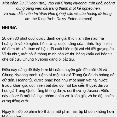
Một cảnh Ju Ji Hoon (trái) vào vai Chung Nyeong, trốn khỏi hoàng
cung bằng việc cải trang thành một kẻ nghèo hèn,
và nam diễn viên Im Won Hee (phải) cận vệ của hoàng tử trong
I
am the King [Ảnh: Daisy Entertainment]
NHƯNG
20 đến 30 phút cuối được dành để giải thích làm thế nào mà
hoàng tử và kẻ nghèo hèn trở lại cuộc sống của mình. Tuy nhiên
để đem tới kết thúc có hậu, đã xuất hiện một vài chi tiết gượng ép.
Ví dụ như, một nô lệ thông minh bắn kẻ thù bằng khẩu đại bác tự
chế để cứu Chung Nyeong đang bị bắt giữ.
Điều này càng dễ thấy hơn khi câu chuyện gần đến hồi kết và
Chung Nyeong tranh luận với một sứ giả Trung Quốc do hoàng đế
cử đến. Hoàng tử, được phác họa như một nhân vật hài hước
trước khán giả, đột nhiên bắt đầu có một bài diễn thuyết dài với
học giả Trung Quốc rằng không được coi thường Joseon. Điều
này có vẻ là một bài học nhàm chán với khán giả, và họ đột nhiên
dừng tiếng cười.
Ngay khi đó bộ phim trở thành một phim hài rập khuôn không hơn
không kém.