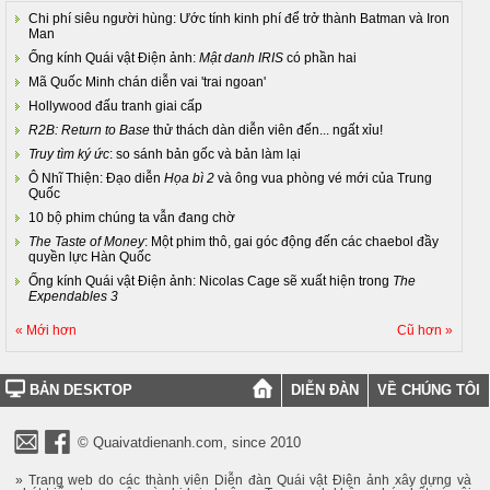
Chi phí siêu người hùng: Ước tính kinh phí để trở thành Batman và Iron
Man
Ống kính Quái vật Điện ảnh:
Mật danh IRIS
có phần hai
Mã Quốc Minh chán diễn vai 'trai ngoan'
Hollywood đấu tranh giai cấp
R2B: Return to Base
thử thách dàn diễn viên đến... ngất xỉu!
Truy tìm ký ức
: so sánh bản gốc và bản làm lại
Ô Nhĩ Thiện: Đạo diễn
Họa bì 2
và ông vua phòng vé mới của Trung
Quốc
10 bộ phim chúng ta vẫn đang chờ
The Taste of Money
: Một phim thô, gai góc động đến các chaebol đầy
quyền lực Hàn Quốc
Ống kính Quái vật Điện ảnh: Nicolas Cage sẽ xuất hiện trong
The
Expendables 3
« Mới hơn
Cũ hơn »
BẢN DESKTOP
DIỄN ĐÀN
VỀ CHÚNG TÔI
© Quaivatdienanh.com, since 2010
» Trang web do các thành viên Diễn đàn Quái vật Điện ảnh xây dựng và