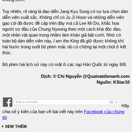
Tuy nhiên, rõ ràng là đạo diễn Jang Kyu Sung có sự lựa chọn dàn
diễn viên xuất sắc. Không chỉ có Ju Ji Hoon và những diễn viên
gạo cội đã được đề cập trên đây mà cả Lee Mi Do, khắc họa
người vợ đầu của Chung Nyeong theo một cách khá độc đáo,
một nhân vật quan trọng nhằm làm khán giả bật cười. Nhờ có
toàn bộ dàn diễn viên này,
I am the King
đã giữ được không khí
hài hước trong suốt bộ phim mặc dù có chững lại một chút ở kết
thúc.
Bộ phim hài lịch sử này có mặt ở các rạp Hàn Quốc từ ngày 8/8.
Dịch: © Chi Nguyễn @Quaivatdienanh.com
Nguồn: KStar10
Hãy
chia sẻ ý kiến của bạn về bài viết này trên
Facebook của chúng
tôi
+ XEM THÊM