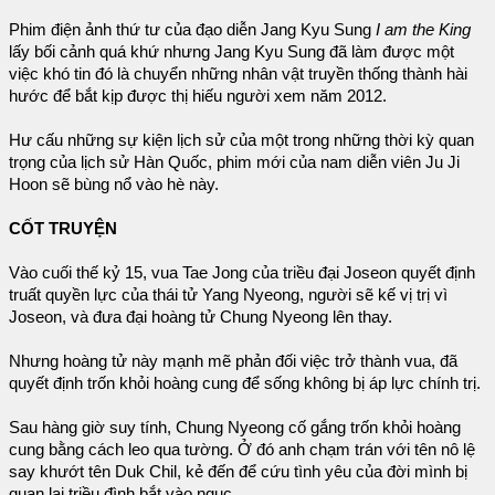
Phim điện ảnh thứ tư của đạo diễn Jang Kyu Sung
I am the King
lấy bối cảnh quá khứ nhưng Jang Kyu Sung đã làm được một
việc khó tin đó là chuyển những nhân vật truyền thống thành hài
hước để bắt kịp được thị hiếu người xem năm 2012.
Hư cấu những sự kiện lịch sử của một trong những thời kỳ quan
trọng của lịch sử Hàn Quốc, phim mới của nam diễn viên Ju Ji
Hoon sẽ bùng nổ vào hè này.
CỐT TRUYỆN
Vào cuối thế kỷ 15, vua Tae Jong của triều đại Joseon quyết định
truất quyền lực của thái tử Yang Nyeong, người sẽ kế vị trị vì
Joseon, và đưa đại hoàng tử Chung Nyeong lên thay.
Nhưng hoàng tử này mạnh mẽ phản đối việc trở thành vua, đã
quyết định trốn khỏi hoàng cung để sống không bị áp lực chính trị.
Sau hàng giờ suy tính, Chung Nyeong cố gắng trốn khỏi hoàng
cung bằng cách leo qua tường. Ở đó anh chạm trán với tên nô lệ
say khướt tên Duk Chil, kẻ đến để cứu tình yêu của đời mình bị
quan lại triều đình bắt vào ngục.