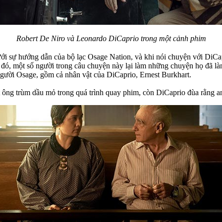
Robert De Niro và Leonardo DiCaprio trong một cảnh phim
ưới sự hướng dẫn của bộ lạc Osage Nation, và khi nói chuyện với DiCap
ế đó, một số người trong câu chuyện này lại làm những chuyện họ đã l
 người Osage, gồm cả nhân vật của DiCaprio, Ernest Burkhart.
t ông trùm dầu mỏ trong quá trình quay phim, còn DiCaprio đùa rằng an