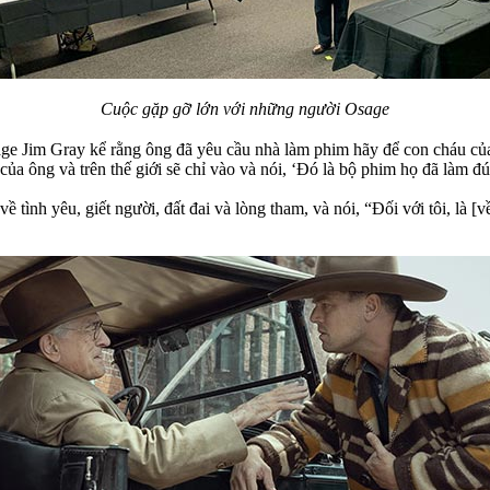
Cuộc gặp gỡ lớn với những người Osage
age Jim Gray kể rằng ông đã yêu cầu nhà làm phim hãy để con cháu củ
ủa ông và trên thế giới sẽ chỉ vào và nói, ‘Đó là bộ phim họ đã làm đ
về tình yêu, giết người, đất đai và lòng tham, và nói, “Đối với tôi, là 