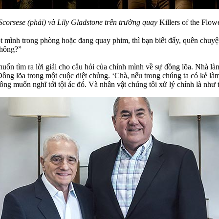
Scorsese (phải) và Lily Gladstone trên trường quay
Killers of the Flo
t mình trong phòng hoặc đang quay phim, thì bạn biết đấy, quên chuyện 
không?”
ốn tìm ra lời giải cho câu hỏi của chính mình về sự đồng lõa. Nhà làm
ng lõa trong một cuộc diệt chủng. ‘Chà, nếu trong chúng ta có kẻ làm 
ng muốn nghĩ tới tội ác đó. Và nhân vật chúng tôi xử lý chính là như 