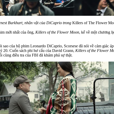
nest Burkhart, nhân vật của DiCaprio trong
Killers of The Flower M
phim mới nhất của ông,
Killers of the Flower Moon
, kể về một chương lị
ôi sao của bộ phim Leonardo DiCaprio, Scorsese đã nói về cảm giác áp
ế kỷ 20. Cuốn sách phi hư cấu của David Grann,
Killers of the Flower 
ối cùng điều tra của FBI đã khám phá sự thật.