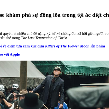
se khám phá sự đồng lõa trong tội ác diệt c
i quyết rất nhiều chủ đề nặng ký, từ kẻ chống đối xã hội giết người tr
cứu thế trong
The Last Temptation of Christ
.
ói về điểm tựa cảm xúc đưa
Killers of The Flower Moon
lên phim
se với Apple