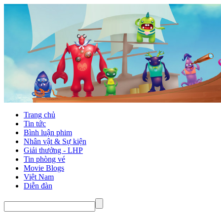
Trang chủ
Tin tức
Bình luận phim
Nhân vật & Sự kiện
Giải thưởng - LHP
Tin phòng vé
Movie Blogs
Việt Nam
Diễn đàn