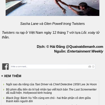
Sasha Lane và Glen Powell trong
Twisters
Twisters
ra rạp ở Việt Nam ngày 12 tháng 7 với tựa
Lốc xoáy tử
thần
.
Dịch: © Hải Đăng @Quaivatdienanh.com
Nguồn:
Entertainment Weekly
+ XEM THÊM
Ngôi sao đa năng của
Taxi Driver
và
Chief Detective 1958
Lee Je Hoon
Bộ phim đầu tiên do trí tuệ nhân tạo viết kịch bản
The Last Screenwriter
đã xuất hiện. Hollywood kinh hoàng
Black Dog
: Bành Vu Yến cùng em chó - hai thân phận cô đơn giữa
thành kiến người đời