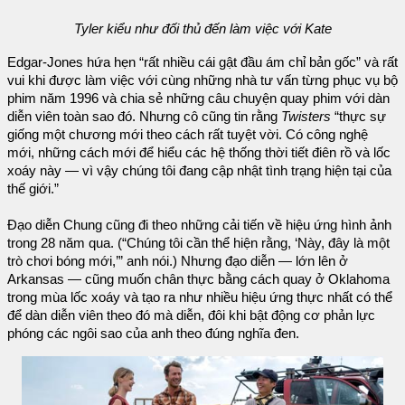
Tyler kiểu như đối thủ đến làm việc với Kate
Edgar-Jones hứa hẹn “rất nhiều cái gật đầu ám chỉ bản gốc” và rất
vui khi được làm việc với cùng những nhà tư vấn từng phục vụ bộ
phim năm 1996 và chia sẻ những câu chuyện quay phim với dàn
diễn viên toàn sao đó. Nhưng cô cũng tin rằng
Twisters
“thực sự
giống một chương mới theo cách rất tuyệt vời. Có công nghệ
mới, những cách mới để hiểu các hệ thống thời tiết điên rồ và lốc
xoáy này — vì vậy chúng tôi đang cập nhật tình trạng hiện tại của
thế giới.”
Đạo diễn Chung cũng đi theo những cải tiến về hiệu ứng hình ảnh
trong 28 năm qua. (“Chúng tôi cần thể hiện rằng, ‘Này, đây là một
trò chơi bóng mới,’” anh nói.) Nhưng đạo diễn — lớn lên ở
Arkansas — cũng muốn chân thực bằng cách quay ở Oklahoma
trong mùa lốc xoáy và tạo ra như nhiều hiệu ứng thực nhất có thể
để dàn diễn viên theo đó mà diễn, đôi khi bật động cơ phản lực
phóng các ngôi sao của anh theo đúng nghĩa đen.