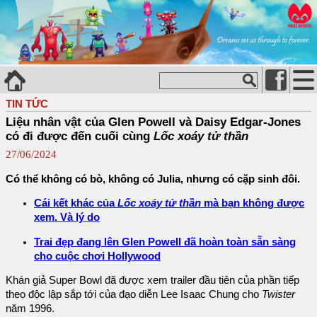
TIN TỨC
Liệu nhân vật của Glen Powell và Daisy Edgar-Jones
có đi được đến cuối cùng
Lốc xoáy tử thần
27/06/2024
Có thể không có bò, không có Julia, nhưng có cặp sinh đôi.
Cái kết khác của
Lốc xoáy tử thần
mà bạn không được
xem. Và lý do
Trai đẹp đang lên Glen Powell đã hoàn toàn sẵn sàng
cho cuộc chơi Hollywood
Khán giả Super Bowl đã được xem trailer đầu tiên của phần tiếp
theo độc lập sắp tới của đạo diễn Lee Isaac Chung cho
Twister
năm 1996.