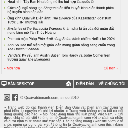
Hoạt hình Tây Ban Nha bùng nổ thu hút hợp tác quốc tế
Cách đội ngũ sáng tạo
Shogun
biến tiểu thuyết kinh điển thành phim
bộ truyền hình hấp dẫn
Ống kính Quái vật Điện ảnh:
The Divorce
của Kazakhstan đoạt Kim
Tước LHP Thượng Hải
Mysteries of the Terracotta Warriors
khám phá bí ẩn của đội quân đất
nung lăng mộ Tần Thủy Hoàng
Phim cá mập Pháp
Phía dưới sông Seine
đánh chiếm Netflix hè 2024
Ahn So Hee thể hiện một giáo viên mang gánh nặng sang chấn trong
The Daechi Scandal
Vandals
: Kỷ yếu ảnh Austin Butler, Tom Hardy và Jodie Comer trên
trường quay
The Bikeriders
« Mới hơn
Cũ hơn »
BẢN DESKTOP
DIỄN ĐÀN
VỀ CHÚNG TÔI
© Quaivatdienanh.com, since 2010
» Trang web do các thành viên Diễn đàn Quái vật Điện ảnh xây dựng và
phát triển, tự nguyện và phi lợi nhuận. » Trang web không chứa bất cứ nội
dung quảng cáo nào. » Mọi hoạt động tuân thủ luật pháp Việt Nam. » Chỉ
được chia sẻ bài viết / thông tin từ Quaivatdienanh.com với tư cách cá nhân
và dưới hình thức share link trực tiếp. Các hạ tầng mạng / website / đơn vị tổ
chức muốn sử dụng bài viết / thông tin từ Quaivatdienanh.com (trích đăng