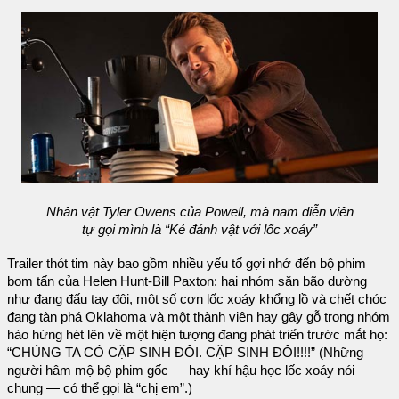
Nhân vật Tyler Owens của Powell, mà nam diễn viên
tự gọi mình là “Kẻ đánh vật với lốc xoáy”
Trailer thót tim này bao gồm nhiều yếu tố gợi nhớ đến bộ phim
bom tấn của Helen Hunt-Bill Paxton: hai nhóm săn bão dường
như đang đấu tay đôi, một số cơn lốc xoáy khổng lồ và chết chóc
đang tàn phá Oklahoma và một thành viên hay gây gỗ trong nhóm
hào hứng hét lên về một hiện tượng đang phát triển trước mắt họ:
“CHÚNG TA CÓ CẶP SINH ĐÔI. CẶP SINH ĐÔI!!!!” (Những
người hâm mộ bộ phim gốc — hay khí hậu học lốc xoáy nói
chung — có thể gọi là “chị em”.)