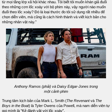
từ mọi tầng lớp xã hội khác nhau. Tôi biết tôi muốn khán giả đuổi
theo những cơn lốc xoáy với bộ phim này, vậy người nào muốn
đuổi theo lốc xoáy? Đó là loại thước đo tôi sử dụng rất nhiều để
chọn diễn viên, mà cũng là cách hình thành và viết kịch bản cho
những nhân vật này.”
Anthony Ramos (phải) và Daisy Edgar-Jones trong
một cảnh phim
Trung tâm kịch bản của Mark L. Smith (
The Revenant
và
The
Boys in the Boat
) là Tyler Owens của Powell, mà nam diễn viên tự
gọi mình là “Kẻ đánh vật với lốc xoáy”.