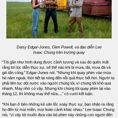
Daisy Edgar-Jones, Glen Powell, và đạo diễn Lee
Isaac Chung trên trường quay
“Tôi gần như hình dung được cảnh tượng và sau đó quên mất
rằng tới lúc diễn thực sự, sẽ thế nào khi bị mưa, đá, mưa đá và
gió tấn công,” Edgar-Jones nói. “Nhưng khi quay phim vào mùa
hè năm ngoái, thời tiết lại nóng đến nỗi quả thực hết hơi. Người ta
phải liên tục dội nước vào người chúng tôi, vì chúng tôi khô quá
nhanh. May nhờ có vậy. Nhưng khi chúng tôi quay phim lại vào
tháng 12, thì không may thế nữa...,” cô cười kết luận.
“Khi bạn ở bên những kẻ săn lốc xoáy thực sự, bạn nhận ra rằng
họ đến từ mọi miền, mọi hoàn cảnh khác nhau,” Lee Isaac Chung
nói, “vì vậy tôi muốn đưa vào bộ phim này những con người đến