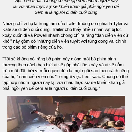
Việc Lee Isaac Chung có thể tập hợp nhóm người này
lại với nhau thực sự sẽ khiến khán giả phải ngồi yên để
xem ai là người đi đến cuối cùng
Nhưng chỉ vì họ là trung tâm của trailer không có nghĩa là Tyler và
Kate sẽ đi đến cuối cùng. Trailer cho thấy nhiều nhân vật bị lốc
xoáy cuốn đi và Powell nhanh chóng chỉ ra rằng “dàn diễn viên cừ
khôi” này gồm có “những diễn viên tuyệt vời từng đóng vai chính
trong các bộ phim riêng của họ.”
“Tôi sẽ không nói rằng bộ phim này giống một bộ phim bình
thường theo cách bạn biết ai sẽ gặp phải lốc xoáy và ai sẽ nằm
trên mặt đất, bởi vì mỗi người đều là một ngôi sao theo cách riêng
của họ,” nam diễn viên nói. “Tôi nghĩ việc Lee Isaac Chung có thể
tập hợp nhóm người này lại với nhau thực sự sẽ khiến khán giả
phải ngồi yên để xem ai là người đi đến cuối cùng.”