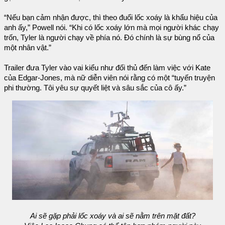
“Nếu bạn cảm nhận được, thì theo đuổi lốc xoáy là khẩu hiệu của
anh ấy,” Powell nói. “Khi có lốc xoáy lớn mà mọi người khác chạy
trốn, Tyler là người chạy về phía nó. Đó chính là sự bùng nổ của
một nhân vật.”
Trailer đưa Tyler vào vai kiểu như đối thủ đến làm việc với Kate
của Edgar-Jones, mà nữ diễn viên nói rằng có một “tuyến truyện
phi thường. Tôi yêu sự quyết liệt và sâu sắc của cô ấy.”
Ai sẽ gặp phải lốc xoáy và ai sẽ nằm trên mặt đất?