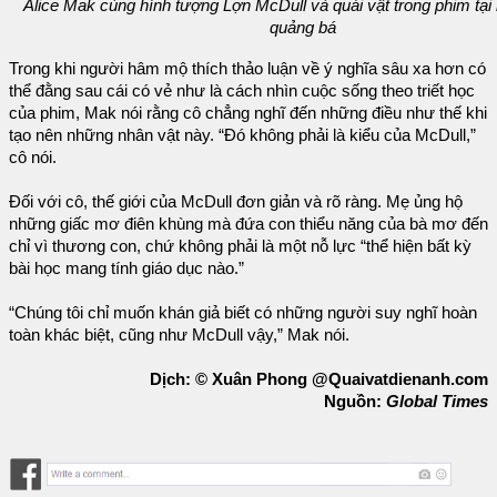
Alice Mak cùng hình tượng Lợn McDull và quái vật trong phim tại
quảng bá
Trong khi người hâm mộ thích thảo luận về ý nghĩa sâu xa hơn có
thể đằng sau cái có vẻ như là cách nhìn cuộc sống theo triết học
của phim, Mak nói rằng cô chẳng nghĩ đến những điều như thế khi
tạo nên những nhân vật này. “Đó không phải là kiểu của McDull,”
cô nói.
Đối với cô, thế giới của McDull đơn giản và rõ ràng. Mẹ ủng hộ
những giấc mơ điên khùng mà đứa con thiểu năng của bà mơ đến
chỉ vì thương con, chứ không phải là một nỗ lực “thể hiện bất kỳ
bài học mang tính giáo dục nào.”
“Chúng tôi chỉ muốn khán giả biết có những người suy nghĩ hoàn
toàn khác biệt, cũng như McDull vậy,” Mak nói.
Dịch: © Xuân Phong @Quaivatdienanh.com
Nguồn:
Global Times