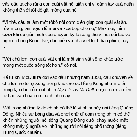
vậy cậu ta cho rằng con quái vật nổi giận chỉ vì cánh tay quá ngắn
không thể với tới để gãi mông của nó.
“Vì thế, cậu ta làm một rôbô nồi cơm điện giúp con quái vật ăn,
rửa mông, làm sạch lỗ mũi và xoa bóp cho nó,” Mak nói, mỉm
cười khi cô giải thích câu chuyện kỳ lạ song thú vị mà đối tác và
người chồng Brian Tse, đạo diễn và nhà viết kịch bản phim, nảy
ra.
“Với chú lợn, con quái vật chỉ là một sinh vật sống khác ước
mong một cuộc sống tốt hơn,” cô nói.
Kể từ khi McDull ra đời vào đầu những năm 1990, câu chuyện về
chú lợn vô tư lự sống trong khu cao ốc Hồng Kông như mô tả
trong tập đầu của loạt phim
My Life as McDull
, được xem là niềm
tự hào văn hóa của thành phố này.
Một trong những lý do chính có thể là vì phim này nói tiếng Quảng
Đông. Nhiều sự bông đùa và chơi chữ dí dỏm trong phim có thể
khiến những người nói tiếng Quảng Đông cười chảy nước mắt
không mấy ý nghĩa với những người nói tiếng phổ thông (tiếng
Trung Quốc chuẩn).