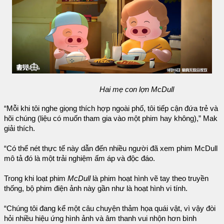
Hai mẹ con lợn McDull
“Mỗi khi tôi nghe giọng thích hợp ngoài phố, tôi tiếp cận đứa trẻ và
hõi chúng (liệu có muốn tham gia vào một phim hay không),” Mak
giải thích.
“Có thể nét thực tế này dẫn đến nhiều người đã xem phim McDull
mô tả đó là một trải nghiệm ấm áp và độc đáo.
Trong khi loạt phim
McDull
là phim hoạt hình vẽ tay theo truyền
thống, bộ phim điện ảnh này gần như là hoạt hình vi tính.
“Chúng tôi đang kể một câu chuyện thảm họa quái vật, vì vậy đòi
hỏi nhiều hiệu ứng hình ảnh và âm thanh vui nhộn hơn bình