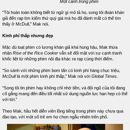
Một cảnh trong phim
“Tôi hoàn toàn không biết từ ngữ gì mô tả họ, song tôi đoán khán
giả đến rạp tìm kiếm thứ quý giá mà họ đã đánh mất có thể tìm
thấy ở McDull,” Mak nói.
Kinh phí thấp nhưng đẹp
Mặc dù loạt phim có lượng khán giả khá hùng hậu, Mak thừa
nhận
Rise of the Rice Cooker
vẫn sẽ đối mặt với sự cạnh tranh
khốc liệt từ những phim nội địa khác ra rạp cùng thời điểm.
“So sánh với những phim bom tấn có kinh phí hàng chục triệu,
McDull
là một phim kinh phí thấp,” Mak nói với
Global Times
.
“Song tôi tin phim hay không chỉ nhờ tiền, và đội ngũ của tôi đang
cố gắng mang đến điều tốt nhất sử dụng nguồn lực hạn hẹp có thể
với tới.”
Theo Mak, hầu hết diễn viên lồng tiếng trong phim này chưa qua
đào tạo, với một số trẻ em họ chọn ngẫu nhiên trên phố.