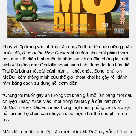
Thay vì tập trung vào những câu chuyện thực tế như những phần
trước đó,
Rise of the Rice Cooker
khởi đầu như một phim thảm
họa quái vật điển hình miêu tả nhân loại chiến đấu chống lại một
sinh vật giống như Godzilla ngoài hành tinh, đang đe dọa hủy diệt
Trái Đất bằng một cái ‘đánh rắm’… chết chóc. Song, chú lợn
McDull kém thông minh cứu thế giới thoát khỏi kẻ gây rối ‘đánh
rắm’ bằng cách sử dụng nồi cơm điện.
“Chúng tôi muốn gây ấn tượng với khán giả mỗi lần bằng một câu
chuyện khác,” Alice Mak, một trong hai tác giả của loạt phim
McDull
, nói với
Global Times
trong một cuộc phỏng vấn khi được
hỏi tại sao họ chọn câu chuyện siêu thực như thế cho phim mới
này.
Mặc dù có một cách tiếp cận mới, phim
McDull
này vẫn chứng tỏ