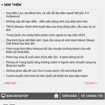
+ XEM THÊM
Hoa Mộc Lan, da trắng hóa, và vấn đề đại diện người Mỹ gốc Á ở
Hollywood
Những cặp đôi đạo diễn - diễn viên đáng nhớ của điện ảnh Hàn
Tiết lộ
Moana
: Hành trình tuyệt đẹp của lòng dũng cảm, sắc màu và cá
tính
Trung Quốc cho phép thêm phim nước ngoài ra rạp năm 2016
Ống kính Quái vật Điện ảnh: Quả cầu vàng sẽ vinh danh Meryl Streep
Giải thành tựu trọn đời
Phim hoạt hình
Miss Hokusai
kể câu chuyện trưởng thành của một
thiếu nữ Nhật Bản
Phim hay mùa lễ cuối năm 2016 đến rồi! - 9 phim đừng bỏ lỡ
Phòng vé Trung Quốc tăng trưởng chậm vì người xem chuyển sang hạ
tầng trực tuyến
Những phim sắp tới của Tom Cruise được sốt ruột trông đợi
5 phim truyền hình kinh dị Hàn Quốc sẽ khiến tim bạn đập mạnh
« Mới hơn
Cũ hơn »
BẢN DESKTOP
DIỄN ĐÀN
VỀ CHÚNG TÔI