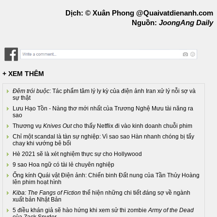
Dịch: © Xuân Phong @Quaivatdienanh.com
Nguồn:
JoongAng Daily
+ XEM THÊM
Đêm trói buộc
: Tác phẩm tâm lý ly kỳ của điện ảnh Iran xử lý nỗi sợ và
sự thật
Lưu Hạo Tồn - Nàng thơ mới nhất của Trương Nghệ Mưu tài năng ra
sao
Thương vụ
Knives Out
cho thấy Netflix đi vào kinh doanh chuỗi phim
Chỉ một scandal là tàn sự nghiệp: Vì sao sao Hàn nhanh chóng bị tẩy
chay khi vướng bê bối
Hè 2021 sẽ là xét nghiệm thực sự cho Hollywood
9 sao Hoa ngữ có tài lẻ chuyên nghiệp
Ống kính Quái vật Điện ảnh: Chiến binh Đất nung của Tần Thủy Hoàng
lên phim hoạt hình
Kiba: The Fangs of Fiction
thể hiện những chi tiết đáng sợ về ngành
xuất bản Nhật Bản
5 điều khán giả sẽ hào hứng khi xem sử thi zombie
Army of the Dead