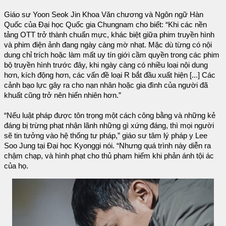
Giáo sư Yoon Seok Jin Khoa Văn chương và Ngôn ngữ Hàn
Quốc của Đại học Quốc gia Chungnam cho biết: “Khi các nền
tảng OTT trở thành chuẩn mực, khác biệt giữa phim truyền hình
và phim điện ảnh đang ngày càng mờ nhạt. Mặc dù từng có nội
dung chỉ trích hoặc làm mất uy tín giới cầm quyền trong các phim
bộ truyền hình trước đây, khi ngày càng có nhiều loại nội dung
hơn, kích động hơn, các vấn đề loại R bắt đầu xuất hiện [...] Các
cảnh bạo lực gây ra cho nạn nhân hoặc gia đình của người đã
khuất cũng trở nên hiển nhiên hơn.”
“Nếu luật pháp được tôn trọng một cách công bằng và những kẻ
đáng bị trừng phạt nhận lãnh những gì xứng đáng, thì mọi người
sẽ tin tưởng vào hệ thống tư pháp,” giáo sư tâm lý pháp y Lee
Soo Jung tại Đại học Kyonggi nói. “Nhưng quá trình này diễn ra
chậm chạp, và hình phạt cho thủ phạm hiếm khi phản ánh tội ác
của họ.