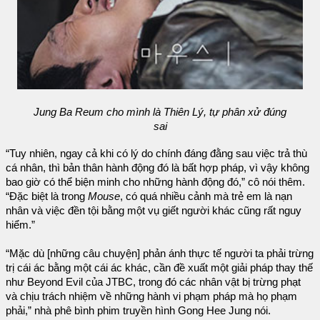
Jung Ba Reum cho mình là Thiên Lý, tự phân xử đúng
sai
“Tuy nhiên, ngay cả khi có lý do chính đáng đằng sau việc trả thù
cá nhân, thì bản thân hành động đó là bất hợp pháp, vì vậy không
bao giờ có thể biện minh cho những hành động đó,” cô nói thêm.
“Đặc biệt là trong
Mouse
, có quá nhiều cảnh mà trẻ em là nạn
nhân và việc đền tội bằng một vụ giết người khác cũng rất nguy
hiểm.”
“Mặc dù [những câu chuyện] phản ánh thực tế người ta phải trừng
trị cái ác bằng một cái ác khác, cần đề xuất một giải pháp thay thế
như Beyond Evil của JTBC, trong đó các nhân vật bị trừng phạt
và chịu trách nhiệm về những hành vi phạm pháp mà họ phạm
phải,” nhà phê bình phim truyền hình Gong Hee Jung nói.