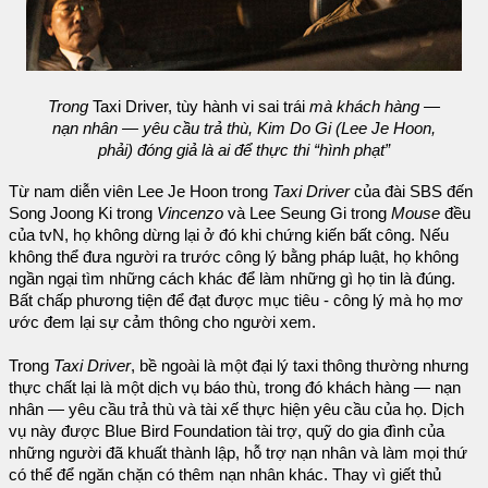
Trong
Taxi Driver, tùy hành vi sai trái
mà khách hàng —
nạn nhân — yêu cầu trả thù, Kim Do Gi (Lee Je Hoon,
phải) đóng giả là ai để thực thi “hình phạt”
Từ nam diễn viên Lee Je Hoon trong
Taxi Driver
của đài SBS đến
Song Joong Ki trong
Vincenzo
và Lee Seung Gi trong
Mouse
đều
của tvN, họ không dừng lại ở đó khi chứng kiến bất công. Nếu
không thể đưa người ra trước công lý bằng pháp luật, họ không
ngần ngại tìm những cách khác để làm những gì họ tin là đúng.
Bất chấp phương tiện để đạt được mục tiêu - công lý mà họ mơ
ước đem lại sự cảm thông cho người xem.
Trong
Taxi Driver
, bề ngoài là một đại lý taxi thông thường nhưng
thực chất lại là một dịch vụ báo thù, trong đó khách hàng — nạn
nhân — yêu cầu trả thù và tài xế thực hiện yêu cầu của họ. Dịch
vụ này được Blue Bird Foundation tài trợ, quỹ do gia đình của
những người đã khuất thành lập, hỗ trợ nạn nhân và làm mọi thứ
có thể để ngăn chặn có thêm nạn nhân khác. Thay vì giết thủ