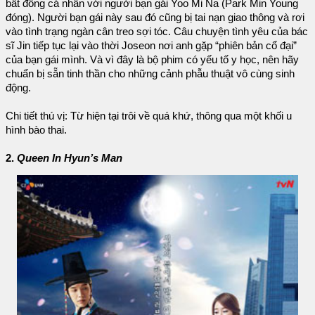
bất đồng cá nhân với người bạn gái Yoo Mi Na (Park Min Young
đóng). Người bạn gái này sau đó cũng bị tai nạn giao thông và rơi
vào tình trạng ngàn cân treo sợi tóc. Câu chuyện tình yêu của bác
sĩ Jin tiếp tục lại vào thời Joseon nơi anh gặp “phiên bản cổ đại”
của bạn gái mình. Và vì đây là bộ phim có yếu tố y học, nên hãy
chuẩn bị sẵn tinh thần cho những cảnh phẫu thuật vô cùng sinh
động.
Chi tiết thú vị: Từ hiện tại trôi về quá khứ, thông qua một khối u
hình bào thai.
2.
Queen In Hyun’s Man