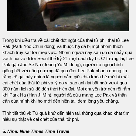
Trong khi điều tra về cái chết đột ngột của thái tử phi, thái tử Lee
Pak (Park Yoo Chun đóng) và thuộc hạ đã bị một nhóm thích
khách truy sát tới mép vực. Nhóm người này sau đó đã nhảy qua
vách núi và đi tới Seoul thế kỷ 21 một cách kỳ bí. Ở tương lai, Lee
Pak gặp Joo Se Na (Jeong Yu Mi đóng), người có ngoại hình
giống hệt với công nương đã qua đời. Lee Pak nhanh chóng tin
rằng cô gái này chính là người nắm giữ chìa khóa hé mở bí mật
cái chết của thái tử phi và lý do vì sao anh lại bất ngờ vượt qua
300 năm lịch sử để đến thời hiện đại. Mọi chuyện trở nên rối rắm
khi Park Ha (Han Ji Min), người đã cứu mang Lee Pak và thân
cận của mình khi họ mới đến hiện tại, đem lòng yêu chàng.
Tình tiết thú vị: Từ quá khứ đến hiện tại, thông qua khao khát tìm
hiểu sự thật về cái chết của thái tử phi.
5.
Nine: Nine Times Time Travel