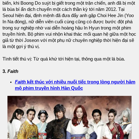
biến, khi Boong Do suýt bị giết trong một trận chiến, anh đã bị một
lá bùa bí ẩn dịch chuyển một cách thần kỳ tới năm 2012. Tại
Seoul hiện đại, định mệnh đã đưa đẩy anh gặp Choi Hee Jin (Yoo
In Na đóng), nữ diễn viên cuối cùng cũng có được bước đột phá
trong sự nghiệp nhờ vai diễn hoàng hậu In Hyun trong một phim
truyền hình. Bộ phim vui nhộn khai thác mối quan hệ giữa một học
giả từ thời Joseon với một phụ nữ chuyên nghiệp thời hiện đại sẽ
là một gợi ý thú vị.
Tình tiết thú vị: Từ quá khứ tới hiện tại, thông qua một lá bùa.
3.
Faith
Faith
kết thúc với nhiều nuối tiếc trong lòng người hâm
mộ phim truyền hình Hàn Quốc