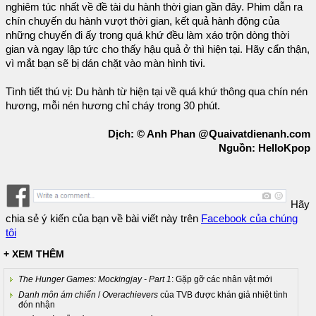
nghiêm túc nhất về đề tài du hành thời gian gần đây. Phim dẫn ra
chín chuyến du hành vượt thời gian, kết quả hành động của
những chuyến đi ấy trong quá khứ đều làm xáo trộn dòng thời
gian và ngay lập tức cho thấy hậu quả ở thì hiện tại. Hãy cẩn thận,
vì mắt bạn sẽ bị dán chặt vào màn hình tivi.
Tình tiết thú vị: Du hành từ hiện tại về quá khứ thông qua chín nén
hương, mỗi nén hương chỉ cháy trong 30 phút.
Dịch: © Anh Phan @Quaivatdienanh.com
Nguồn: HelloKpop
Hãy
chia sẻ ý kiến của bạn về bài viết này trên
Facebook của chúng
tôi
+ XEM THÊM
The Hunger Games: Mockingjay - Part 1
: Gặp gỡ các nhân vật mới
Danh môn ám chiến
/
Overachievers
của TVB được khán giả nhiệt tình
đón nhận