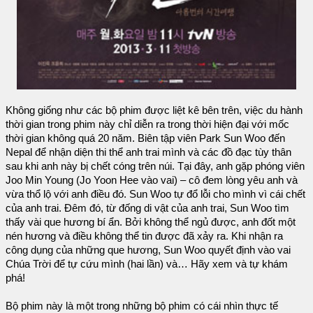
Không giống như các bộ phim được liệt kê bên trên, việc du hành
thời gian trong phim này chỉ diễn ra trong thời hiện đại với mốc
thời gian không quá 20 năm. Biên tập viên Park Sun Woo đến
Nepal để nhận diện thi thể anh trai mình và các đồ đạc tùy thân
sau khi anh này bị chết cóng trên núi. Tại đây, anh gặp phóng viên
Joo Min Young (Jo Yoon Hee vào vai) – cô đem lòng yêu anh và
vừa thổ lộ với anh điều đó. Sun Woo tự đổ lỗi cho mình vì cái chết
của anh trai. Đêm đó, từ đống di vật của anh trai, Sun Woo tìm
thấy vài que hương bí ẩn. Bởi không thể ngủ được, anh đốt một
nén hương và điều không thể tin được đã xảy ra. Khi nhận ra
công dụng của những que hương, Sun Woo quyết định vào vai
Chúa Trời để tự cứu mình (hai lần) và… Hãy xem và tự khám
phá!
Bộ phim này là một trong những bộ phim có cái nhìn thực tế