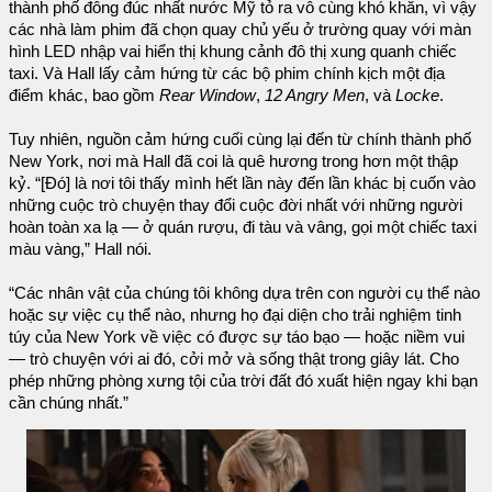
thành phố đông đúc nhất nước Mỹ tỏ ra vô cùng khó khăn, vì vậy
các nhà làm phim đã chọn quay chủ yếu ở trường quay với màn
hình LED nhập vai hiển thị khung cảnh đô thị xung quanh chiếc
taxi. Và Hall lấy cảm hứng từ các bộ phim chính kịch một địa
điểm khác, bao gồm
Rear Window
,
12 Angry Men
, và
Locke
.
Tuy nhiên, nguồn cảm hứng cuối cùng lại đến từ chính thành phố
New York, nơi mà Hall đã coi là quê hương trong hơn một thập
kỷ. “[Đó] là nơi tôi thấy mình hết lần này đến lần khác bị cuốn vào
những cuộc trò chuyện thay đổi cuộc đời nhất với những người
hoàn toàn xa lạ — ở quán rượu, đi tàu và vâng, gọi một chiếc taxi
màu vàng,” Hall nói.
“Các nhân vật của chúng tôi không dựa trên con người cụ thể nào
hoặc sự việc cụ thể nào, nhưng họ đại diện cho trải nghiệm tinh
túy của New York về việc có được sự táo bạo — hoặc niềm vui
— trò chuyện với ai đó, cởi mở và sống thật trong giây lát. Cho
phép những phòng xưng tội của trời đất đó xuất hiện ngay khi bạn
cần chúng nhất.”