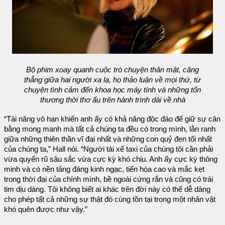
Bộ phim xoay quanh cuộc trò chuyện thân mật, căng
thẳng giữa hai người xa lạ, họ thảo luận về mọi thứ, từ
chuyện tình cảm đến khoa học máy tính và những tổn
thương thời thơ ấu trên hành trình dài về nhà
“Tài năng vô hạn khiến anh ấy có khả năng độc đáo để giữ sự cân
bằng mong manh mà tất cả chúng ta đều có trong mình, lằn ranh
giữa những thiên thần vĩ đại nhất và những con quỷ đen tối nhất
của chúng ta,” Hall nói. “Người tài xế taxi của chúng tôi cần phải
vừa quyến rũ sâu sắc vừa cực kỳ khó chịu. Anh ấy cực kỳ thông
minh và có nền tảng đáng kinh ngạc, tiến hóa cao và mắc kẹt
trong thời đại của chính mình, bề ngoài cứng rắn và cũng có trái
tim dịu dàng. Tôi không biết ai khác trên đời này có thể dễ dàng
cho phép tất cả những sự thật đó cùng tồn tại trong một nhân vật
khó quên được như vậy.”