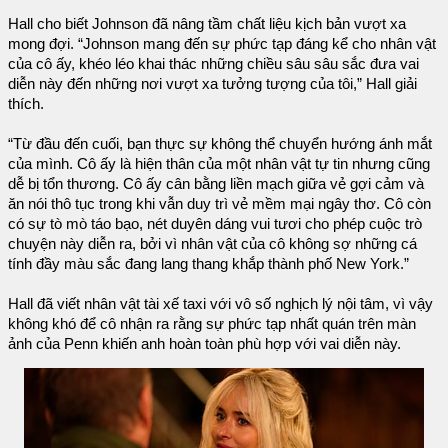
Hall cho biết Johnson đã nâng tầm chất liệu kịch bản vượt xa
mong đợi. “Johnson mang đến sự phức tạp đáng kể cho nhân vật
của cô ấy, khéo léo khai thác những chiều sâu sâu sắc đưa vai
diễn này đến những nơi vượt xa tưởng tượng của tôi,” Hall giải
thích.
“Từ đầu đến cuối, bạn thực sự không thể chuyển hướng ánh mắt
của mình. Cô ấy là hiện thân của một nhân vật tự tin nhưng cũng
dễ bị tổn thương. Cô ấy cân bằng liền mạch giữa vẻ gợi cảm và
ăn nói thô tục trong khi vẫn duy trì vẻ mềm mại ngây thơ. Cô còn
có sự tò mò táo bạo, nét duyên dáng vui tươi cho phép cuộc trò
chuyện này diễn ra, bởi vì nhân vật của cô không sợ những cá
tính đầy màu sắc đang lang thang khắp thành phố New York.”
Hall đã viết nhân vật tài xế taxi với vô số nghịch lý nội tâm, vì vậy
không khó để cô nhận ra rằng sự phức tạp nhất quán trên màn
ảnh của Penn khiến anh hoàn toàn phù hợp với vai diễn này.