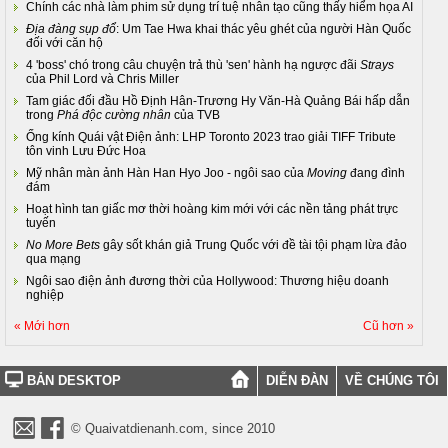
Chính các nhà làm phim sử dụng trí tuệ nhân tạo cũng thấy hiểm họa AI
Địa đàng sụp đổ
: Um Tae Hwa khai thác yêu ghét của người Hàn Quốc
đối với căn hộ
4 'boss' chó trong câu chuyện trả thù 'sen' hành hạ ngược đãi
Strays
của Phil Lord và Chris Miller
Tam giác đối đầu Hồ Định Hân-Trương Hy Văn-Hà Quảng Bái hấp dẫn
trong
Phá độc cường nhân
của TVB
Ống kính Quái vật Điện ảnh: LHP Toronto 2023 trao giải TIFF Tribute
tôn vinh Lưu Đức Hoa
Mỹ nhân màn ảnh Hàn Han Hyo Joo - ngôi sao của
Moving
đang đình
đám
Hoạt hình tan giấc mơ thời hoàng kim mới với các nền tảng phát trực
tuyến
No More Bets
gây sốt khán giả Trung Quốc với đề tài tội phạm lừa đảo
qua mạng
Ngôi sao điện ảnh đương thời của Hollywood: Thương hiệu doanh
nghiệp
« Mới hơn
Cũ hơn »
BẢN DESKTOP
DIỄN ĐÀN
VỀ CHÚNG TÔI
© Quaivatdienanh.com, since 2010