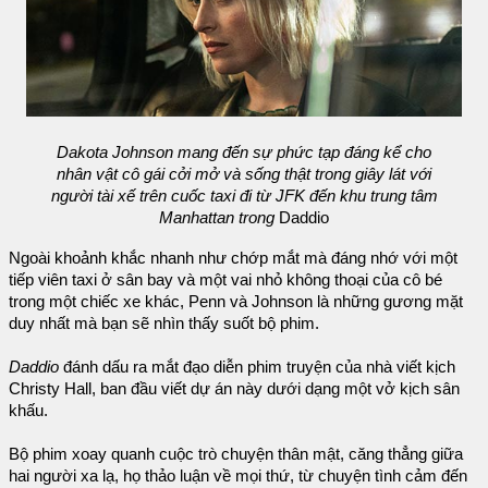
Dakota Johnson mang đến sự phức tạp đáng kể cho
nhân vật cô gái cởi mở và sống thật trong giây lát với
người tài xế trên cuốc taxi đi từ JFK đến khu trung tâm
Manhattan trong
Daddio
Ngoài khoảnh khắc nhanh như chớp mắt mà đáng nhớ với một
tiếp viên taxi ở sân bay và một vai nhỏ không thoại của cô bé
trong một chiếc xe khác, Penn và Johnson là những gương mặt
duy nhất mà bạn sẽ nhìn thấy suốt bộ phim.
Daddio
đánh dấu ra mắt đạo diễn phim truyện của nhà viết kịch
Christy Hall, ban đầu viết dự án này dưới dạng một vở kịch sân
khấu.
Bộ phim xoay quanh cuộc trò chuyện thân mật, căng thẳng giữa
hai người xa lạ, họ thảo luận về mọi thứ, từ chuyện tình cảm đến