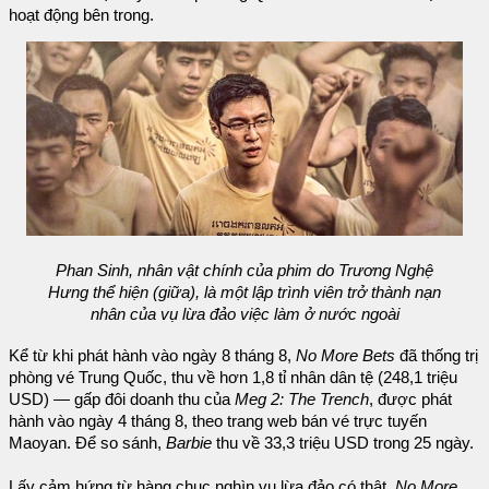
hoạt động bên trong.
Phan Sinh, nhân vật chính của phim do Trương Nghệ
Hưng thể hiện (giữa), là một lập trình viên trở thành nạn
nhân của vụ lừa đảo việc làm ở nước ngoài
Kể từ khi phát hành vào ngày 8 tháng 8,
No More Bets
đã thống trị
phòng vé Trung Quốc, thu về hơn 1,8 tỉ nhân dân tệ (248,1 triệu
USD) — gấp đôi doanh thu của
Meg 2: The Trench
, được phát
hành vào ngày 4 tháng 8, theo trang web bán vé trực tuyến
Maoyan. Để so sánh,
Barbie
thu về 33,3 triệu USD trong 25 ngày.
Lấy cảm hứng từ hàng chục nghìn vụ lừa đảo có thật,
No More