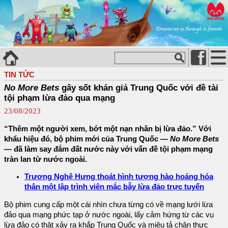
TIN TỨC
No More Bets
gây sốt khán giả Trung Quốc với đề tài
tội phạm lừa đảo qua mạng
23/08/2023
“Thêm một người xem, bớt một nạn nhân bị lừa đảo.” Với
khẩu hiệu đó, bộ phim mới của Trung Quốc —
No More Bets
— đã làm say đắm đất nước này với vấn đề tội phạm mạng
tràn lan từ nước ngoài.
Trương Nghệ Hưng thoát hình tượng hào hoáng hóa
thân một lập trình viên mắc bẫy lừa đảo trực tuyến
Bộ phim cung cấp một cái nhìn chưa từng có về mạng lưới lừa
đảo qua mạng phức tạp ở nước ngoài, lấy cảm hứng từ các vụ
lừa đảo có thật xảy ra khắp Trung Quốc và miêu tả chân thực