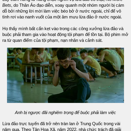
Bets
, do Thân Áo đạo diễn, xoay quanh một nhóm người bị cám
dỗ bởi những lời mời làm việc béo bở ở nước ngoài, chỉ để vô
tình rơi vào nanh vuốt của một âm mưu lừa đảo ở nước ngoài.
Họ thấy mình bất cẩn kẹt vào trong các công xưởng lừa đảo và
buộc phải tham gia vào hoạt động tội phạm để tồn tại. Bộ phim mở
ra từ quan điểm của tội phạm, nạn nhân và cảnh sát.
Anh bị ngược đãi nghiêm trọng để buộc phải làm việc
Lừa đảo trực tuyến đã trở nên tràn lan ở Trung Quốc trong vài
năm qua. Theo Tân Hoa Xã, năm 2022, nhà chức trách đã giải