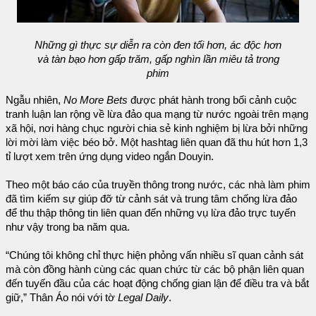
Những gì thực sự diễn ra còn đen tối hơn, ác độc hơn
và tàn bạo hơn gấp trăm, gấp nghìn lần miêu tả trong
phim
Ngẫu nhiên,
No More Bets
được phát hành trong bối cảnh cuộc
tranh luận lan rộng về lừa đảo qua mạng từ nước ngoài trên mạng
xã hội, nơi hàng chục người chia sẻ kinh nghiệm bị lừa bởi những
lời mời làm việc béo bở. Một hashtag liên quan đã thu hút hơn 1,3
tỉ lượt xem trên ứng dụng video ngắn Douyin.
Theo một báo cáo của truyền thông trong nước, các nhà làm phim
đã tìm kiếm sự giúp đỡ từ cảnh sát và trung tâm chống lừa đảo
để thu thập thông tin liên quan đến những vụ lừa đảo trực tuyến
như vậy trong ba năm qua.
“Chúng tôi không chỉ thực hiện phỏng vấn nhiều sĩ quan cảnh sát
mà còn đồng hành cùng các quan chức từ các bộ phận liên quan
đến tuyến đầu của các hoạt động chống gian lận để điều tra và bắt
giữ,” Thân Áo nói với tờ
Legal Daily
.