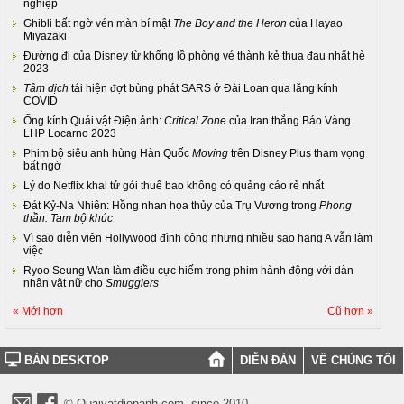
nghiệp
Ghibli bất ngờ vén màn bí mật
The Boy and the Heron
của Hayao
Miyazaki
Đường đi của Disney từ khổng lồ phòng vé thành kẻ thua đau nhất hè
2023
Tâm dịch
tái hiện đợt bùng phát SARS ở Đài Loan qua lăng kính
COVID
Ống kính Quái vật Điện ảnh:
Critical Zone
của Iran thắng Báo Vàng
LHP Locarno 2023
Phim bộ siêu anh hùng Hàn Quốc
Moving
trên Disney Plus tham vọng
bất ngờ
Lý do Netflix khai tử gói thuê bao không có quảng cáo rẻ nhất
Đát Kỷ-Na Nhiên: Hồng nhan họa thủy của Trụ Vương trong
Phong
thần: Tam bộ khúc
Vì sao diễn viên Hollywood đình công nhưng nhiều sao hạng A vẫn làm
việc
Ryoo Seung Wan làm điều cực hiếm trong phim hành động với dàn
nhân vật nữ cho
Smugglers
« Mới hơn
Cũ hơn »
BẢN DESKTOP
DIỄN ĐÀN
VỀ CHÚNG TÔI