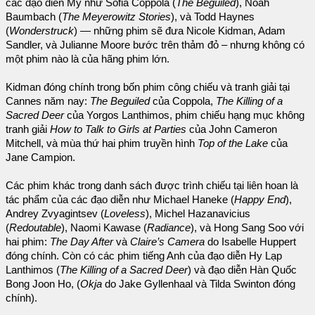
các đạo diễn Mỹ như Sofia Coppola (
The Beguiled
), Noah
Baumbach (
The Meyerowitz Stories
), và Todd Haynes
(
Wonderstruck
) — những phim sẽ đưa Nicole Kidman, Adam
Sandler, và Julianne Moore bước trên thảm đỏ – nhưng không có
một phim nào là của hãng phim lớn.
Kidman đóng chính trong bốn phim công chiếu và tranh giải tại
Cannes năm nay:
The Beguiled
của Coppola,
The Killing of a
Sacred Deer
của Yorgos Lanthimos, phim chiếu hạng mục không
tranh giải
How to Talk to Girls at Parties
của John Cameron
Mitchell, và mùa thứ hai phim truyền hình
Top of the Lake
của
Jane Campion.
Các phim khác trong danh sách được trình chiếu tại liên hoan là
tác phẩm của các đạo diễn như Michael Haneke (
Happy End
),
Andrey Zvyagintsev (
Loveless
), Michel Hazanavicius
(
Redoutable
), Naomi Kawase (
Radiance
), và Hong Sang Soo với
hai phim:
The Day After
và
Claire’s Camera
do Isabelle Huppert
đóng chính. Còn có các phim tiếng Anh của đạo diễn Hy Lạp
Lanthimos (
The Killing of a Sacred Deer
) và đạo diễn Hàn Quốc
Bong Joon Ho, (
Okja
do Jake Gyllenhaal và Tilda Swinton đóng
chính).