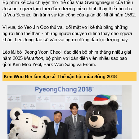
Bộ phim kể câu chuyện thời trẻ của Vua Gwanghaegun của triều
Joseon, người tạm thời đảm đương triều chính thay thế cho cha
là Vua Seonjo, lẩn tránh sự tấn công của quân đội Nhật năm 1592.
Vị vua, do Yeo Jin Goo thủ vai, đối mặt với kẻ thù bằng những
người lính thế thân - những người chuyên đi lính thay cho người
khác. Lee Jung Jae sẽ vào vai người đứng đầu lực lượng này.
Lèo lái bởi Jeong Yoon Cheol, đạo diễn bộ phim thắng nhiều giải
năm 2005
Marathon
, bộ phim với dàn diễn viên nhiều sao bao
gồm Kim Moo Yeol, Park Won Sang và Esom.
Kim Woo Bin làm đại sứ Thế vận hội mùa đông 2018