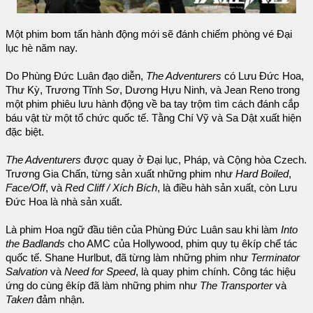
Một phim bom tấn hành động mới sẽ đánh chiếm phòng vé Đại
lục hè năm nay.
Do Phùng Đức Luân đạo diễn,
The Adventurers
có Lưu Đức Hoa,
Thư Kỳ, Trương Tĩnh Sơ, Dương Hựu Ninh, và Jean Reno trong
một phim phiêu lưu hành động về ba tay trộm tìm cách đánh cắp
báu vật từ một tổ chức quốc tế. Tằng Chí Vỹ và Sa Dật xuất hiện
đặc biệt.
The Adventurers
được quay ở Đại lục, Pháp, và Cộng hòa Czech.
Trương Gia Chấn, từng sản xuất những phim như
Hard Boiled
,
Face/Off
, và
Red Cliff / Xích Bích
, là điều hàh sản xuất, còn Lưu
Đức Hoa là nhà sản xuất.
Là phim Hoa ngữ đầu tiên của Phùng Đức Luân sau khi làm
Into
the Badlands
cho AMC của Hollywood, phim quy tụ êkíp chế tác
quốc tế. Shane Hurlbut, đã từng làm những phim như
Terminator
Salvation
và
Need for Speed
, là quay phim chính. Công tác hiệu
ứng do cùng êkíp đã làm những phim như
The Transporter
và
Taken
đảm nhận.