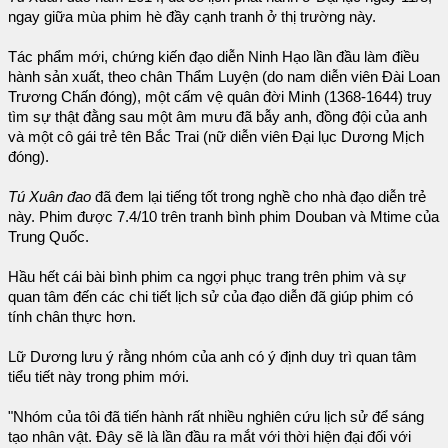
ngay giữa mùa phim hè đầy cạnh tranh ở thị trường này.
Tác phẩm mới, chứng kiến đạo diễn Ninh Hạo lần đầu làm điều
hành sản xuất, theo chân Thẩm Luyện (do nam diễn viên Đài Loan
Trương Chấn đóng), một cấm vệ quân đời Minh (1368-1644) truy
tìm sự thật đằng sau một âm mưu đã bẫy anh, đồng đội của anh
và một cô gái trẻ tên Bắc Trai (nữ diễn viên Đại lục Dương Mịch
đóng).
Tú Xuân đao
đã đem lại tiếng tốt trong nghề cho nhà đạo diễn trẻ
này. Phim được 7.4/10 trên tranh bình phim Douban và Mtime của
Trung Quốc.
Hầu hết cái bài bình phim ca ngợi phục trang trên phim và sự
quan tâm đến các chi tiết lịch sử của đạo diễn đã giúp phim có
tính chân thực hơn.
Lữ Dương lưu ý rằng nhóm của anh có ý định duy trì quan tâm
tiểu tiết này trong phim mới.
"Nhóm của tôi đã tiến hành rất nhiều nghiên cứu lịch sử để sáng
tạo nhân vật. Đây sẽ là lần đầu ra mắt với thời hiện đại đối với