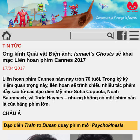
TIN TỨC
Ống kính Quái vật Điện ảnh:
Ismael's Ghosts
sẽ khai
mạc Liên hoan phim Cannes 2017
17/04/2017
Liên hoan phim Cannes năm nay tròn 70 tuổi. Trong kỳ kỷ
niệm quan trọng này, liên hoan sẽ trình chiếu nhiều tác phẩm
đầy sao từ các đạo diễn Mỹ như Sofia Coppola, Noah
Baumbach, và Todd Haynes – nhưng không có một phim nào
là của hãng phim lớn.
CHÂU Á
Đạo diễn
Train to Busan
quay phim mới
Psychokinesis