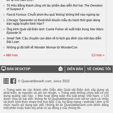
Tô Hữu Bằng thành công với tác phẩm đạo diễn thứ hai:
The Devotion
of Suspect X
Fast & Furious
: Chuỗi phim thu quá 'khủng' không thể nào ngừng lại
Chicago Typewriter
có thoát khỏi khuôn mẫu du hành thời gian đang
tràn ngập truyền hình Hàn?
Ống kính Quái vật Điện ảnh: Carrie Fisher sẽ xuất hiện trong
Star Wars:
Episode IX
Small Talk
: Câu chuyện can đảm về bi kịch gia đình của một đạo diễn
Đài Loan
Những gì đã biết về
Wonder Woman
từ WonderCon
« Mới hơn
Cũ hơn »
BẢN DESKTOP
DIỄN ĐÀN
VỀ CHÚNG TÔI
© Quaivatdienanh.com, since 2010
» Trang web do các thành viên Diễn đàn Quái vật Điện ảnh xây dựng và
phát triển, tự nguyện và phi lợi nhuận. » Trang web không chứa bất cứ nội
dung quảng cáo nào. » Mọi hoạt động tuân thủ luật pháp Việt Nam. » Chỉ
được chia sẻ bài viết / thông tin từ Quaivatdienanh.com với tư cách cá nhân
và dưới hình thức share link trực tiếp. Các hạ tầng mạng / website / đơn vị tổ
chức muốn sử dụng bài viết / thông tin từ Quaivatdienanh.com (trích đăng
một phần hoặc toàn bộ) phải có sự đồng ý của chúng tôi.