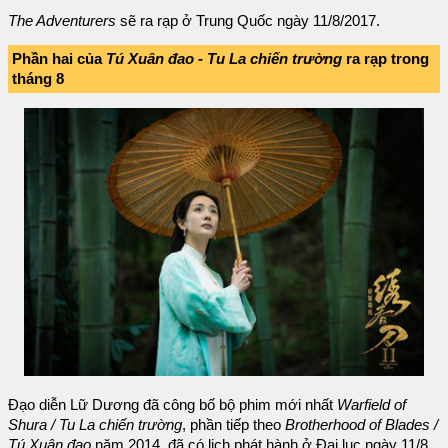
The Adventurers
sẽ ra rạp ở Trung Quốc ngày 11/8/2017.
Phần hai của
Tú Xuân đao
-
Tu La chiến trường
ra rạp trong
tháng 8
Đạo diễn Lữ Dương đã công bố bộ phim mới nhất
Warfield of
Shura / Tu La chiến trường
, phần tiếp theo
Brotherhood of Blades /
Tú Xuân đao
năm 2014, đã có lịch phát hành ở Đại lục ngày 11/8,