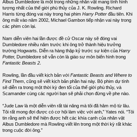
Albus Dumbledore là một trong những nhân vật mang tính hình
tượng nhất của thế giới phù thủy của J. K. Rowling. Richard
Harris từng đóng vai này trong hai phim
Harry Potter
đầu tiên. Khi
ông mất vào năm 2002, Michael Gambon tiếp nhận vai này trong
các phim còn lại.
Nam diễn viên hai lần được đề cử Oscar này sẽ đóng vai
Dumbledore nhiều năm trước khi ông trở thành hiệu trưởng
trường Hogwarts. Diễn ra hàng thập kỷ trước sự kiện của
Harry
Potter,
Dumbledore sẽ vẫn còn là giáo sư môn biến hình trong
Fantastic Beasts 2
.
Rowling, lần đầu viết kịch bản với
Fantastic Beasts and Where to
Find Them
, cũng sẽ viết kịch bản phần hai này. Bộ phim dự tính
sẽ diễn ra trong một thời kỳ đen tối của thế giới phù thủy, và
Scamander cùng các người bạn sẽ phải chọn đừng về phe nào.
“Jude Law là một diễn viên rất tài năng mà tôi đã hâm mộ từ lâu.
Tôi rất mong đợi được có cơ hội làm việc với anh,” Yates nói. “Tôi
tin rằng anh sẽ thể hiện được hết các khía cạnh của nhân vật
Albus Dumbledore mà Rowling viết lên trong một thời kỳ rất khác
trong cuộc đời ông.”