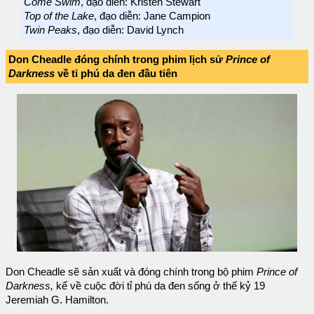
Come Swim
, đạo diễn: Kristen Stewart
Top of the Lake
, đạo diễn: Jane Campion
Twin Peaks
, đạo diễn: David Lynch
Don Cheadle đóng chính trong phim lịch sử
Prince of
Darkness
về tỉ phú da đen đầu tiên
Don Cheadle sẽ sản xuất và đóng chính trong bộ phim
Prince of
Darkness,
kể về cuộc đời tỉ phú da đen sống ở thế kỷ 19
Jeremiah G. Hamilton.