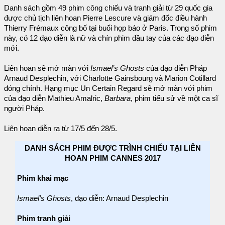
Danh sách gồm 49 phim công chiếu và tranh giải từ 29 quốc gia
được chủ tịch liên hoan Pierre Lescure và giám đốc điều hành
Thierry Frémaux công bố tại buổi họp báo ở Paris. Trong số phim
này, có 12 đạo diễn là nữ và chín phim đầu tay của các đạo diễn
mới.
Liên hoan sẽ mở màn với
Ismael’s Ghosts
của đạo diễn Pháp
Arnaud Desplechin, với Charlotte Gainsbourg và Marion Cotillard
đóng chính. Hạng mục Un Certain Regard sẽ mở màn với phim
của đạo diễn Mathieu Amalric,
Barbara
, phim tiểu sử về một ca sĩ
người Pháp.
Liên hoan diễn ra từ 17/5 đến 28/5.
DANH SÁCH PHIM ĐƯỢC TRÌNH CHIẾU TẠI LIÊN
HOAN PHIM CANNES 2017
Phim khai mạc
Ismael’s Ghosts
, đạo diễn: Arnaud Desplechin
Phim tranh giải