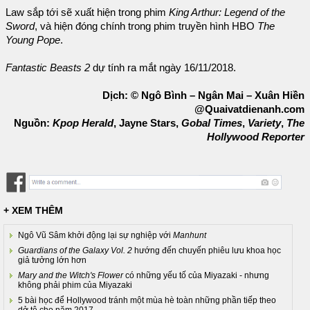
Law sắp tới sẽ xuất hiện trong phim
King Arthur: Legend of the
Sword
, và hiện đóng chính trong phim truyền hình HBO
The
Young Pope
.
Fantastic Beasts 2
dự tính ra mắt ngày 16/11/2018.
Dịch: © Ngô Bình – Ngân Mai – Xuân Hiền
@Quaivatdienanh.com
Nguồn:
Kpop Herald
, Jayne Stars,
Gobal Times
,
Variety
,
The
Hollywood Reporter
+ XEM THÊM
Ngô Vũ Sâm khởi động lại sự nghiệp với
Manhunt
Guardians of the Galaxy Vol. 2
hướng đến chuyến phiêu lưu khoa học
giả tưởng lớn hơn
Mary and the Witch's Flower
có những yếu tố của Miyazaki - nhưng
không phải phim của Miyazaki
5 bài học để Hollywood tránh một mùa hè toàn những phần tiếp theo
dở tệ cho năm 2017