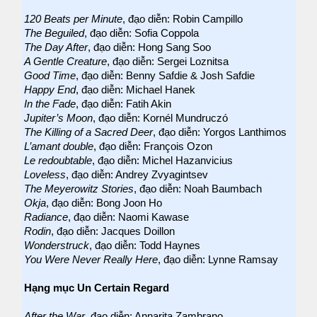
120 Beats per Minute
, đạo diễn: Robin Campillo
The Beguiled
, đạo diễn: Sofia Coppola
The Day After
, đạo diễn: Hong Sang Soo
A Gentle Creature
, đạo diễn: Sergei Loznitsa
Good Time
, đạo diễn: Benny Safdie & Josh Safdie
Happy End
, đạo diễn: Michael Hanek
In the Fade
, đạo diễn: Fatih Akin
Jupiter’s Moon
, đạo diễn: Kornél Mundruczó
The Killing of a Sacred Deer
, đạo diễn: Yorgos Lanthimos
L’amant double
, đạo diễn: François Ozon
Le redoubtable
, đạo diễn: Michel Hazanvicius
Loveless
, đạo diễn: Andrey Zvyagintsev
The Meyerowitz Stories
, đạo diễn: Noah Baumbach
Okja
, đạo diễn: Bong Joon Ho
Radiance
, đạo diễn: Naomi Kawase
Rodin
, đạo diễn: Jacques Doillon
Wonderstruck
, đạo diễn: Todd Haynes
You Were Never Really Here
, đạo diễn: Lynne Ramsay
Hạng mục Un Certain Regard
After the War
, đạo diễn: Annarita Zambrano