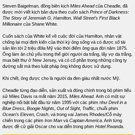
Steven Baigelman, đồng biên kịch
Miles Ahead
của Cheadle, đã
được mời viết kịch bản dựa theo cuốn sách
Prince of Darkness:
The Story of Jeremiah G. Hamilton, Wall Street’s First Black
Millionaire
của Shane White.
Cuốn sách của White kể về cuộc đời của Hamilton, nhân vật
chống lại mọi định kiến của thời kỳ ông sống và có được số tài
sản lên tới 2 triệu đôla Mỹ vào thời điểm ông qua đời năm 1875.
Ông làm ăn chủ yếu trong thế giới người da trắng, lấy vợ da trắng,
mua biệt thự ở New Jersey, và có cổ phần trong những công ty
đường sắt mà theo luật pháp ông không được sử dụng.
Khi chết, ông được cho là người da đen giàu nhất nước Mỹ.
Cheadle từng đạo diễn, sản xuất và đóng chính trong bộ phim tiểu
sử Miles Davis ra mắt năm 2015,
Miles Ahead.
Anh có một sự
nghiệp nổi bật bắt đầu từ năm 1995 với các phim như
Devil in a
Blue Dress
,
Boogie Nights
,
Out of Sight
,
Traffic
, chuỗi phim
Ocean’s Eleven
,
Crash
, và trong vai James Rhodes/Cỗ máy
chiến trong các phim
Iron Man
và
Captain America
. Anh từng
được đề cử giải Oscar cho vai diễn trong phim
Hotel Rwanda
.