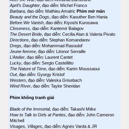
April’s Daughter
, đạo diễn: Michel Franco
Barbara
, đạo diễn: Mathieu Amalric
Phim mở màn
Beauty and the Dogs
, đạo diễn: Kaouther Ben Hania
Before We Vanish
, đạo diễn: Kiyoshi Kurosawa
Closeness
, đạo diễn: Kantemir Balagov
The Desert Bride
, đạo diễn: Cecilia Atan & Valeria Pivato
Directions
, đạo diễn: Stephan Komandarev
Dregs
, đạo diễn: Mohammad Rasoulof
Jeune femme
, đạo diễn: Léonor Serraille
L’Atelier
, đạo diễn: Laurent Cantet
Lucky
, đạo diễn: Sergio Castellitto
The Nature of Time
, đạo diễn: Karim Moussaoui
Out
, đạo diễn: Gyorgy Kristof
Western
, đạo diễn: Valeska Grisebach
Wind River
, đạo diễn: Taylor Sheridan
Phim không tranh giải
Blade of the Immortal
, đạo diễn: Takashi Miike
How to Talk to Girls at Parties
, đạo diễn: John Cameron
Mitchell
Visages, Villages
, đạo diễn: Agnès Varda & JR