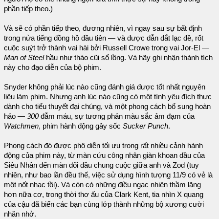
phần tiếp theo.)
Và sẽ có phần tiếp theo, đương nhiên, vì ngay sau sự bất định
trong nửa tiếng đồng hồ đầu tiên — và được dẫn dắt lạc đề, rốt
cuộc suýt trở thành vai hài bởi Russell Crowe trong vai Jor-El —
Man of Steel
hầu như tháo cũi sổ lồng. Và hãy ghi nhận thành tích
này cho đạo diễn của bộ phim.
Snyder không phải lúc nào cũng đánh giá được tốt nhất nguyên
liệu làm phim. Nhưng anh lúc nào cũng có một tình yêu đích thực
dành cho tiểu thuyết đại chúng, và một phong cách bổ sung hoàn
hảo —
300
đẫm máu, sự tương phản màu sắc ảm đạm của
Watchmen
, phim hành động gây sốc
Sucker Punch
.
Phong cách đó được phô diễn tối ưu trong rất nhiều cảnh hành
động của phim này, từ màn cứu công nhân giàn khoan dầu của
Siêu Nhân đến màn đối đầu chung cuộc giữa anh và Zod (tuy
nhiên, như bao lần đều thế, việc sử dụng hình tượng 11/9 có vẻ là
một nốt nhạc tồi). Và còn có những điều ngạc nhiên thầm lặng
hơn nữa cơ, trong thời thơ ấu của Clark Kent, tia nhìn X quang
của cậu đã biến các bạn cùng lớp thành những bộ xương cười
nhăn nhở.