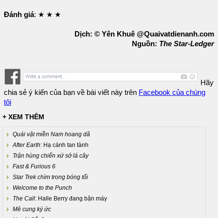
Đánh giá
: ★ ★ ★
Dịch: © Yên Khuê @Quaivatdienanh.com
Nguồn:
The Star-Ledger
Hãy
chia sẻ ý kiến của bạn về bài viết này trên
Facebook của chúng
tôi
+ XEM THÊM
Quái vật miền Nam hoang dã
After Earth
: Hạ cánh tan tành
Trận hùng chiến xứ sở lá cây
Fast & Furious 6
Star Trek chìm trong bóng tối
Welcome to the Punch
The Call
: Halle Berry đang bận máy
Mê cung ký ức