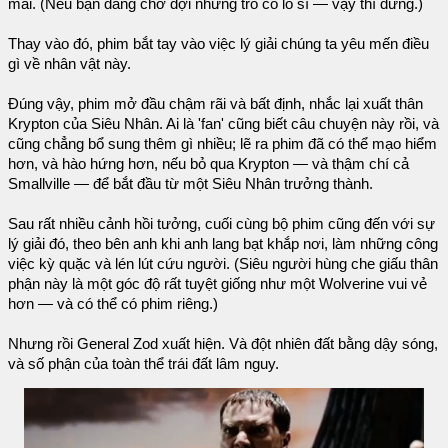
mai. (Nếu bạn đang chờ đợi những trò cổ lổ sĩ — vậy thì đừng.)
Thay vào đó, phim bắt tay vào việc lý giải chúng ta yêu mến điều
gì về nhân vật này.
Đúng vậy, phim mở đầu chậm rãi và bất định, nhắc lại xuất thân
Krypton của Siêu Nhân. Ai là 'fan' cũng biết câu chuyện này rồi, và
cũng chẳng bổ sung thêm gì nhiều; lẽ ra phim đã có thể mạo hiểm
hơn, và hào hứng hơn, nếu bỏ qua Krypton — và thậm chí cả
Smallville — để bắt đầu từ một Siêu Nhân trưởng thành.
Sau rất nhiều cảnh hồi tưởng, cuối cùng bộ phim cũng đến với sự
lý giải đó, theo bên anh khi anh lang bạt khắp nơi, làm những công
việc kỳ quặc và lén lút cứu người. (Siêu người hùng che giấu thân
phận này là một góc độ rất tuyệt giống như một Wolverine vui vẻ
hơn — và có thể có phim riêng.)
Nhưng rồi General Zod xuất hiện. Và đột nhiên đất bằng dậy sóng,
và số phận của toàn thể trái đất lâm nguy.