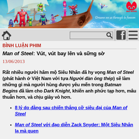
BÌNH LUẬN PHIM
Man of Steel
: Vút, vút bay lên và sững sờ
13/06/2013
Rất nhiều người hâm mộ Siêu Nhân đã hy vọng
Man of Steel
(phát hành ở Việt Nam với tựa
Người đàn ông thép
) sẽ làm
những gì mà người hùng được yêu mến trong
Batman
Begins
đã làm cho
Dark Knight
, khiến anh phức tạp hơn, mâu
thuẫn hơn, và chịu giày vò hơn.
8 lý do đằng sau chiến thắng cỡ siêu đại của
Man of
Steel
Man of Steel
với đạo diễn Zack Snyder: Một Siêu Nhân
lạ mà quen