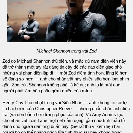
Michael Shannon trong vai Zod
Zod do Michael Shannon thủ diễn, và mặc dù nam diễn viên này
đã trở thành một tay rất đáng tin cậy để các đạo diễn giao phó
những vai phản diện lập dị — một Zod điềm tĩnh hơn, lặng lẽ hơn
sẽ đáng sợ hơn — anh cho nhân vật này chiều sâu hơn loạt phim
gốc. Zod của Shannon không phải là kẻ ác; anh ta là một con
người phải làm bổn phận gớm ghiếc của mình.
Henry Cavill hơi nhạt trong vai Siêu Nhân — anh không có sự tự
tin hài hước của Christopher Reeve — nhưng chắc chắn anh điển
trai (và còn bảnh hơn trang phục của anh). Và Amy Adams tạo
cho nhân vật Lois Lane một nét cảm động, gần như tình mẫu tử
dành cho người đàn ông bí ẩn này. (Sẽ rất thú vị xem liệu hai
người họ có thể nháng ngọn lửa tình thực sự hay không trong