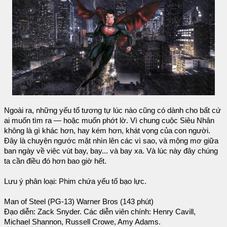
Ngoài ra, những yếu tố tương tự lúc nào cũng có dành cho bất cứ
ai muốn tìm ra — hoặc muốn phớt lờ. Vì chung cuộc Siêu Nhân
không là gì khác hơn, hay kém hơn, khát vọng của con người.
Đây là chuyện ngước mặt nhìn lên các vì sao, và mộng mơ giữa
ban ngày về việc vút bay, bay... và bay xa. Và lúc này đây chúng
ta cần điều đó hơn bao giờ hết.
Lưu ý phân loại: Phim chứa yếu tố bạo lực.
Man of Steel (PG-13) Warner Bros (143 phút)
Đạo diễn: Zack Snyder. Các diễn viên chính: Henry Cavill,
Michael Shannon, Russell Crowe, Amy Adams.