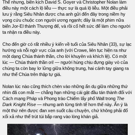
Thế nhưng, biên kịch David S. Goyer và Christopher Nolan làm
điều này một cách lộ liễu — thực sự là quá lộ liễu. Một điều phải
lưu ý rằng Siêu Nhân được cha anh gửi đến đây trong niềm hy
vọng cứu chuộc con người ương ngạnh; đây là một phim nữa
biến Jor-El thành Thượng đế, và rồi cố hết sức để làm cho người
ta nhận ra điều này.
Cho đến giờ có rất nhiều ý kiến về tuổi của Siêu Nhân (33), sự lạc
hướng và nỗi ngờ vực của anh (với Crowe, liên tục hiện ra như
một dạng Chúa thánh thần, cho lời khuyên và khích lệ). Có một
lúc — Chúa thánh thần ơi! — người hùng chịu đựng giày vò của
chúng ta còn bay lơ lửng giữa không trung, hai cánh tay giang ra
như thể Chúa trên thập tự giá.
Nolan lúc nào cũng thích chèn vào những ẩn dụ giữa những thứ
nhìn đã con mắt — chẳng hạn những cái gật đầu tán thành đối với
Cách mạng Pháp và Phong trào Chiếm lấy phố Wall trong
The
Dark Knight Rise
— nhưng anh từng tinh tế hơn thế này. Ẩn ý là
một thứ nên được đan xen suốt câu chuyện, chứ không phải đổ
xối xả như thể trút túi bắp rang vào lòng khán giả.