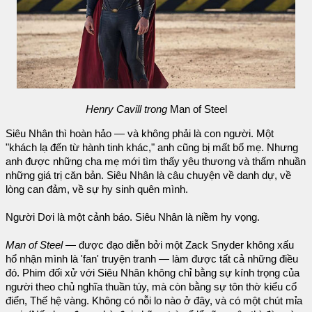
Henry Cavill trong
Man of Steel
Siêu Nhân thì hoàn hảo — và không phải là con người. Một
"khách lạ đến từ hành tinh khác," anh cũng bị mất bố mẹ. Nhưng
anh được những cha mẹ mới tìm thấy yêu thương và thấm nhuần
những giá trị căn bản. Siêu Nhân là câu chuyện về danh dự, về
lòng can đảm, về sự hy sinh quên mình.
Người Dơi là một cảnh báo. Siêu Nhân là niềm hy vọng.
Man of Steel
— được đạo diễn bởi một Zack Snyder không xấu
hổ nhận mình là 'fan' truyện tranh — làm được tất cả những điều
đó. Phim đối xử với Siêu Nhân không chỉ bằng sự kính trọng của
người theo chủ nghĩa thuần túy, mà còn bằng sự tôn thờ kiểu cổ
điển, Thế hệ vàng. Không có nỗi lo nào ở đây, và có một chút mỉa