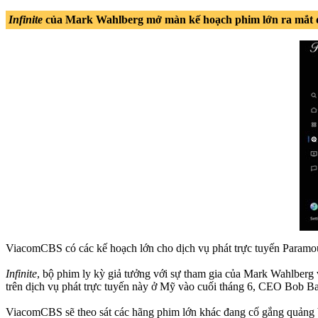
Infinite
của Mark Wahlberg mở màn kế hoạch phim lớn ra mắt d
ViacomCBS có các kế hoạch lớn cho dịch vụ phát trực tuyến Paramo
Infinite
, bộ phim ly kỳ giả tưởng với sự tham gia của Mark Wahlberg 
trên dịch vụ phát trực tuyến này ở Mỹ vào cuối tháng 6, CEO Bob Ba
ViacomCBS sẽ theo sát các hãng phim lớn khác đang cố gắng quảng bá