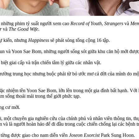
ới những phim tỷ suất người xem cao
Record of Youth
,
Strangers
và
Mem
r
và
The Good Wife
.
dự kiến, nhưng
Happiness
sẽ phát sóng tổng cộng 16 tập.
 và Yoon Sae Bom, những người sống sót giữa khu căn hộ mới được xâ
iệt giai cấp và trận chiến tâm lý giữa các nhân vật.
ường trung học nhưng buộc phải từ bỏ ước mơ cả đời của mình do một ta
ặc nhiệm tên Yoon Sae Bom, lớn lên trong một gia đình bất hạnh. Với
 sống thoải mái trong thế giới phức tạp.
ng cư mới.
 một chuyên gia nghiên cứu của chính phủ và nhân viên thông tin, thực 
 và là người hoàn hảo để đi đầu trong cuộc chiến chống lại các bệnh 
 từng được giao cho nam diễn viên
Joseon Exorcist
Park Sung Hoon.