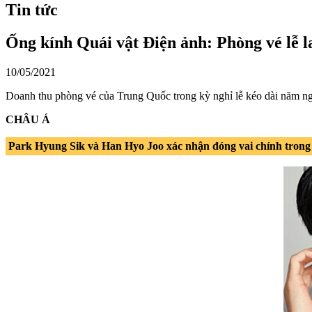
Tin tức
Ống kính Quái vật Điện ảnh: Phòng vé lễ l
10/05/2021
Doanh thu phòng vé của Trung Quốc trong kỳ nghỉ lễ kéo dài năm ngà
CHÂU Á
Park Hyung Sik và Han Hyo Joo xác nhận đóng vai chính trong