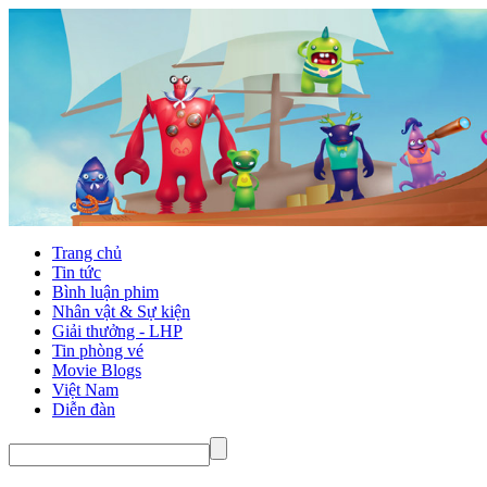
Trang chủ
Tin tức
Bình luận phim
Nhân vật & Sự kiện
Giải thưởng - LHP
Tin phòng vé
Movie Blogs
Việt Nam
Diễn đàn