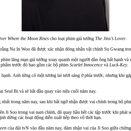
iver Where the Moon Rises
cho loạt phim giả tưởng
The Jinx’s Lover
.
o rằng Na In Woo đã được xác nhận đóng nhân vật chính Su Gwang tro
ạt phim lãng mạn giả tưởng xoay quanh một người đàn ông bất hạnh và 
ác phẩm trước đó bao gồm các bộ phim
Scarlet Innocence
và
Luck-Key
.
 hạnh. Anh từng có một tương lai tươi sáng ở phía trước, nhưng khi gặ
ai Seul Bi và sẽ bắt đầu quay vào nửa cuối năm nay.
g nhất trong năm nay, sau khi bất ngờ nhận được vai chính trong bộ ph
n Ji Soo trong vai nam chính, đã quay hầu hết các tập trước khi phát 
 định dừng các hoạt động diễn xuất tiếp theo vô thời hạn.
een
của đài tvN vào đầu năm nay, đảm nhận vai của Ji Soo giữa chừng,