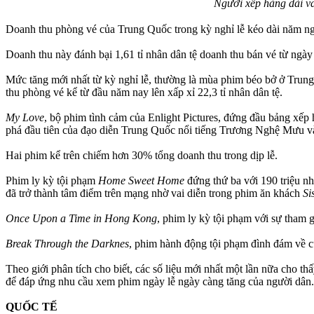
Người xếp hàng dài v
Doanh thu phòng vé của Trung Quốc trong kỳ nghỉ lễ kéo dài năm ngà
Doanh thu này đánh bại 1,61 tỉ nhân dân tệ doanh thu bán vé từ ngà
Mức tăng mới nhất từ kỳ nghỉ lễ, thường là mùa phim béo bở ở Trung
thu phòng vé kể từ đầu năm nay lên xấp xỉ 22,3 tỉ nhân dân tệ.
My Love
, bộ phim tình cảm của Enlight Pictures, đứng đầu bảng xếp
phá đầu tiên của đạo diễn Trung Quốc nổi tiếng Trương Nghệ Mưu vào 
Hai phim kể trên chiếm hơn 30% tổng doanh thu trong dịp lễ.
Phim ly kỳ tội phạm
Home Sweet Home
đứng thứ ba với 190 triệu n
đã trở thành tâm điểm trên mạng nhờ vai diễn trong phim ăn khách
Si
Once Upon a Time in Hong Kong
, phim ly kỳ tội phạm với sự tham 
Break Through the Darknes
, phim hành động tội phạm đình đám về cu
Theo giới phân tích cho biết, các số liệu mới nhất một lần nữa cho t
để đáp ứng nhu cầu xem phim ngày lễ ngày càng tăng của người dân.
QUỐC TẾ