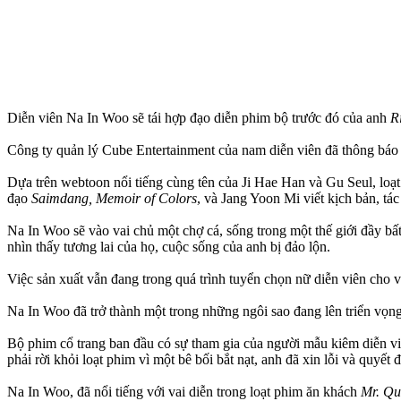
Diễn viên Na In Woo sẽ tái hợp đạo diễn phim bộ trước đó của anh
R
Công ty quản lý Cube Entertainment của nam diễn viên đã thông bá
Dựa trên webtoon nổi tiếng cùng tên của Ji Hae Han và Gu Seul, lo
đạo
Saimdang, Memoir of Colors
, và Jang Yoon Mi viết kịch bản, t
Na In Woo sẽ vào vai chủ một chợ cá, sống trong một thế giới đầy bất
nhìn thấy tương lai của họ, cuộc sống của anh bị đảo lộn.
Việc sản xuất vẫn đang trong quá trình tuyển chọn nữ diễn viên cho v
Na In Woo đã trở thành một trong những ngôi sao đang lên triển vọn
Bộ phim cổ trang ban đầu có sự tham gia của người mẫu kiêm diễn viê
phải rời khỏi loạt phim vì một bê bối bắt nạt, anh đã xin lỗi và quyết
Na In Woo, đã nổi tiếng với vai diễn trong loạt phim ăn khách
Mr. Qu