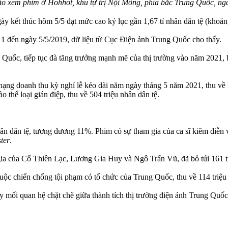
ào xem phim ở Hohhot, khu tự trị Nội Mông, phía bắc Trung Quốc, ng
y kết thúc hôm 5/5 đạt mức cao kỷ lục gần 1,67 tỉ nhân dân tệ (khoả
y 1 đến ngày 5/5/2019, dữ liệu từ Cục Điện ảnh Trung Quốc cho thấy.
 Quốc, tiếp tục đà tăng trưởng mạnh mẽ của thị trường vào năm 2021,
 hạng doanh thu kỳ nghỉ lễ kéo dài năm ngày tháng 5 năm 2021, thu về
thể loại gián điệp, thu về 504 triệu nhân dân tệ.
hân dân tệ, tương đương 11%. Phim có sự tham gia của ca sĩ kiêm diễ
ster
.
gia của Cổ Thiên Lạc, Lương Gia Huy và Ngô Trấn Vũ, đã bỏ túi 161 tr
ộc chiến chống tội phạm có tổ chức của Trung Quốc, thu về 114 triệu 
hấy mối quan hệ chặt chẽ giữa thành tích thị trường điện ảnh Trung Quốc