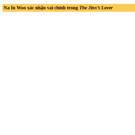
Na In Woo xác nhận vai chính trong
The Jinx’s Lover