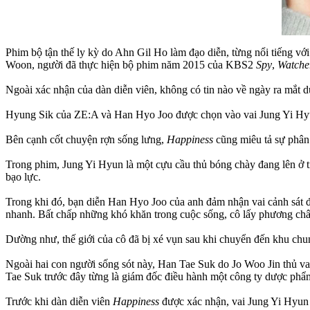
Phim bộ tận thế ly kỳ do Ahn Gil Ho làm đạo diễn, từng nổi tiếng v
Woon, người đã thực hiện bộ phim năm 2015 của KBS2
Spy
,
Watche
Ngoài xác nhận của dàn diễn viên, không có tin nào về ngày ra mắt 
Hyung Sik của ZE:A và Han Hyo Joo được chọn vào vai Jung Yi Hyun
Bên cạnh cốt chuyện rợn sống lưng,
Happiness
cũng miêu tả sự phân b
Trong phim, Jung Yi Hyun là một cựu cầu thủ bóng chày đang lên ở tr
bạo lực.
Trong khi đó, bạn diễn Han Hyo Joo của anh đảm nhận vai cảnh sát đ
nhanh. Bất chấp những khó khăn trong cuộc sống, cô lấy phương châm
Dường như, thế giới của cô đã bị xé vụn sau khi chuyển đến khu chu
Ngoài hai con người sống sót này, Han Tae Suk do Jo Woo Jin thủ vai,
Tae Suk trước đây từng là giám đốc điều hành một công ty dược phẩm
Trước khi dàn diễn viên
Happiness
được xác nhận, vai Jung Yi Hyun