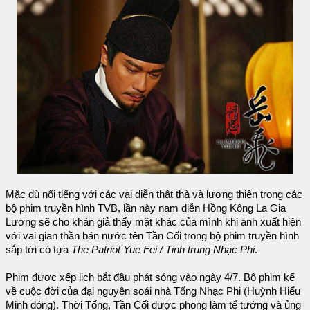
Mặc dù nổi tiếng với các vai diễn thật thà và lương thiện trong các
bộ phim truyền hình TVB, lần này nam diễn Hồng Kông La Gia
Lương sẽ cho khán giả thấy mặt khác của mình khi anh xuất hiện
với vai gian thần bán nước tên Tần Cối trong bộ phim truyền hình
sắp tới có tựa
The Patriot Yue Fei / Tinh trung Nhạc Phi
.
Phim được xếp lịch bắt đầu phát sóng vào ngày 4/7. Bộ phim kể
về cuộc đời của đại nguyên soái nhà Tống Nhạc Phi (Huỳnh Hiểu
Minh đóng). Thời Tống, Tần Cối được phong làm tể tướng và ủng