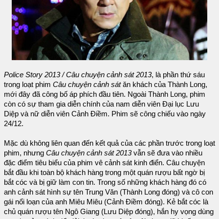
Police Story 2013 / Câu chuyện cảnh sát 2013
, là phần thứ sáu
trong loạt phim
Câu chuyện cảnh sát
ăn khách của Thành Long,
mới đây đã công bố áp phích đầu tiên. Ngoài Thành Long, phim
còn có sự tham gia diễn chính của nam diễn viên Đại lục Lưu
Diệp và nữ diễn viên Cảnh Điềm. Phim sẽ công chiếu vào ngày
24/12.
Mặc dù không liên quan đến kết quả của các phần trước trong loạt
phim, nhưng
Câu chuyện cảnh sát 2013
vẫn sẽ đưa vào nhiều
đặc điểm tiêu biểu của phim vê cảnh sát kinh điển. Câu chuyện
bắt đầu khi toàn bộ khách hàng trong một quán rượu bất ngờ bị
bắt cóc và bị giữ làm con tin. Trong số những khách hàng đó có
anh cảnh sát hình sự tên Trung Văn (Thành Long đóng) và cô con
gái nổi loạn của anh Miêu Miêu (Cảnh Điềm đóng). Kẻ bắt cóc là
chủ quán rượu tên Ngô Giang (Lưu Diệp đóng), hắn hy vọng dùng