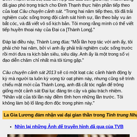
đã giao phó trọng trách cho Đinh Thạnh thực hiện phần tiếp theo
của loạt
Câu chuyện cảnh sát
. “Trong hai năm tiếp theo, tôi đã trải
nghiệm cuộc sống trong đội cảnh sát hình sự, lần theo bảy vụ án
bắt cóc, và đã viết vô số kịch bản. Tôi mong rằng mình có thể viết
tiếp huyền thoại này của Đại ca [Thành Long].”
Đáp lại điều này, Thành Long đùa: “Mỗi lần hợp tác với anh ấy, tôi
phải chờ hai năm, bởi vì anh ấy phải trải nghiệm cuộc sống trước
rồi mới đưa ra kịch bản siêu, siêu dày. Anh ấy là một trong số vị
đạo diễn chăm chỉ nhất mà tôi từng gặp.”
Câu chuyện cảnh sát 2013
sẽ có một loạt các cảnh hành động ly
kỳ mà người ta luôn kỳ vọng từ oạt phim này, nhưng cũng sẽ trình
chiếu mặt mới của Thành Long, anh đã cắt tóc ngắn để trông
giống một cảnh sát Đại lục đáng tin cậy và giàu trách nhiệm.
“Nhân vật của tôi lần này điềm tĩnh hơn những lần trước. Tôi
không làm bộ lố lăng đơn độc trong phim này.”
La Gia Lương đảm nhận vai đại gian thần trong
Tinh trung Nh
Nhìn lại những Ảnh đế truyền hình đã qua của TVB