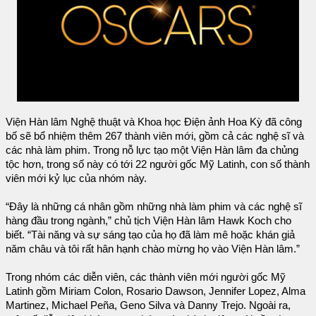
Viện Hàn lâm Nghệ thuật và Khoa học Điện ảnh Hoa Kỳ đã công
bố sẽ bổ nhiệm thêm 267 thành viên mới, gồm cả các nghệ sĩ và
các nhà làm phim. Trong nỗ lực tạo một Viện Hàn lâm đa chủng
tộc hơn, trong số này có tới 22 người gốc Mỹ Latinh, con số thành
viên mới kỷ lục của nhóm này.
“Đây là những cá nhân gồm những nhà làm phim và các nghệ sĩ
hàng đầu trong ngành,” chủ tịch Viện Hàn lâm Hawk Koch cho
biết. “Tài năng và sự sáng tạo của họ đã làm mê hoặc khán giả
năm châu và tôi rất hân hạnh chào mừng họ vào Viện Hàn lâm.”
Trong nhóm các diễn viên, các thành viên mới người gốc Mỹ
Latinh gồm Miriam Colon, Rosario Dawson, Jennifer Lopez, Alma
Martinez, Michael Peña, Geno Silva và Danny Trejo. Ngoài ra,