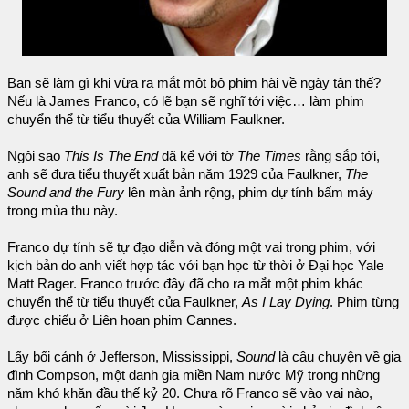
Bạn sẽ làm gì khi vừa ra mắt một bộ phim hài về ngày tận thế?
Nếu là James Franco, có lẽ bạn sẽ nghĩ tới việc… làm phim
chuyển thể từ tiểu thuyết của William Faulkner.
Ngôi sao
This Is The End
đã kể với tờ
The Times
rằng sắp tới,
anh sẽ đưa tiểu thuyết xuất bản năm 1929 của Faulkner,
The
Sound and the Fury
lên màn ảnh rộng, phim dự tính bấm máy
trong mùa thu này.
Franco dự tính sẽ tự đạo diễn và đóng một vai trong phim, với
kịch bản do anh viết hợp tác với bạn học từ thời ở Đại học Yale
Matt Rager. Franco trước đây đã cho ra mắt một phim khác
chuyển thể từ tiểu thuyết của Faulkner,
As I Lay Dying
. Phim từng
được chiếu ở Liên hoan phim Cannes.
Lấy bối cảnh ở Jefferson, Mississippi,
Sound
là câu chuyện về gia
đình Compson, một danh gia miền Nam nước Mỹ trong những
năm khó khăn đầu thế kỷ 20. Chưa rõ Franco sẽ vào vai nào,