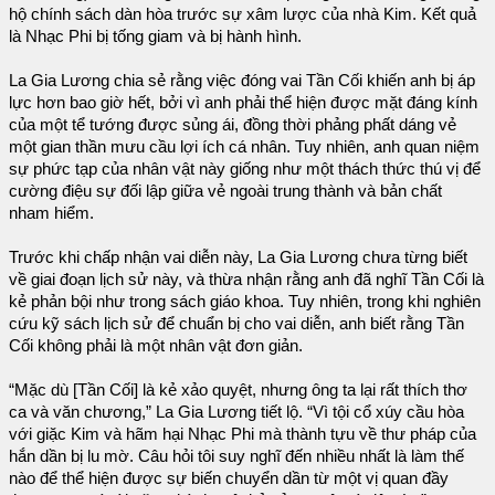
hộ chính sách dàn hòa trước sự xâm lược của nhà Kim. Kết quả
là Nhạc Phi bị tống giam và bị hành hình.
La Gia Lương chia sẻ rằng việc đóng vai Tần Cối khiến anh bị áp
lực hơn bao giờ hết, bởi vì anh phải thể hiện được mặt đáng kính
của một tể tướng được sủng ái, đồng thời phảng phất dáng vẻ
một gian thần mưu cầu lợi ích cá nhân. Tuy nhiên, anh quan niệm
sự phức tạp của nhân vật này giống như một thách thức thú vị để
cường điệu sự đối lập giữa vẻ ngoài trung thành và bản chất
nham hiểm.
Trước khi chấp nhận vai diễn này, La Gia Lương chưa từng biết
về giai đoạn lịch sử này, và thừa nhận rằng anh đã nghĩ Tần Cối là
kẻ phản bội như trong sách giáo khoa. Tuy nhiên, trong khi nghiên
cứu kỹ sách lịch sử để chuẩn bị cho vai diễn, anh biết rằng Tần
Cối không phải là một nhân vật đơn giản.
“Mặc dù [Tần Cối] là kẻ xảo quyệt, nhưng ông ta lại rất thích thơ
ca và văn chương,” La Gia Lương tiết lộ. “Vì tội cổ xúy cầu hòa
với giặc Kim và hãm hại Nhạc Phi mà thành tựu về thư pháp của
hắn dần bị lu mờ. Câu hỏi tôi suy nghĩ đến nhiều nhất là làm thế
nào để thể hiện được sự biến chuyển dần từ một vị quan đầy