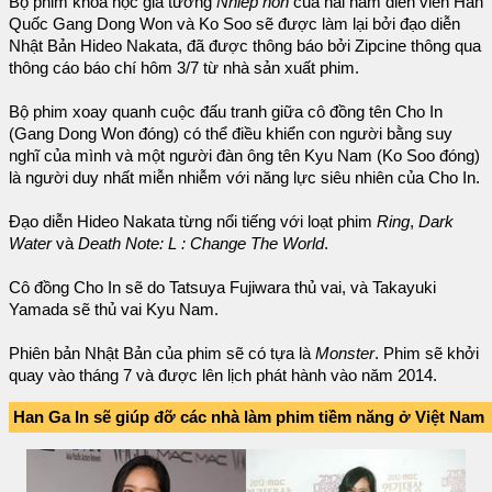
Bộ phim khoa học giả tưởng
Nhiếp hồn
của hai nam diễn viên Hàn
Quốc Gang Dong Won và Ko Soo sẽ được làm lại bởi đạo diễn
Nhật Bản Hideo Nakata, đã được thông báo bởi Zipcine thông qua
thông cáo báo chí hôm 3/7 từ nhà sản xuất phim.
Bộ phim xoay quanh cuộc đấu tranh giữa cô đồng tên Cho In
(Gang Dong Won đóng) có thể điều khiển con người bằng suy
nghĩ của mình và một người đàn ông tên Kyu Nam (Ko Soo đóng)
là người duy nhất miễn nhiễm với năng lực siêu nhiên của Cho In.
Đạo diễn Hideo Nakata từng nổi tiếng với loạt phim
Ring
,
Dark
Water
và
Death Note: L : Change The World
.
Cô đồng Cho In sẽ do Tatsuya Fujiwara thủ vai, và Takayuki
Yamada sẽ thủ vai Kyu Nam.
Phiên bản Nhật Bản của phim sẽ có tựa là
Monster
. Phim sẽ khởi
quay vào tháng 7 và được lên lịch phát hành vào năm 2014.
Han Ga In sẽ giúp đỡ các nhà làm phim tiềm năng ở Việt Nam