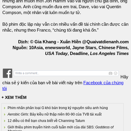
nhưng anh muốn mời Jon Hamm vào vai người chủ gia đình, ông
Compson. Anh cũng muốn đưa em trai, Dave, vào vai Quentin
Compson, một nhân vật luôn muốn tự tử.
Bộ phim độc lập này vẫn còn nhiều vấn đề tài chính cần được cân
nhắc, nhưng theo Franco, “chúng tôi đang khá ổn.”
Dịch: © Gia Khang - Xuân Hiền @Quaivatdienanh.com
Nguồn: 10Asia, enewsworld, Jayne Stars, Chinese Films,
USA Today
, Deadline,
Los Angeles Times
Hãy
chia sẻ ý kiến của bạn về bài viết này trên
Facebook của chúng
tôi
+ XEM THÊM
Phim nhãn phân loại G khó bán trong kỷ nguyên siêu anh hùng
Aerobic Girls
: Bảy kiều nữ thập niên 80-90 của TVB tái xuất
12 điều có thể bạn chưa biết về Channing Tatum
Giới thiệu phim truyền hình cuối tuần mới của đài SBS:
Goddess of