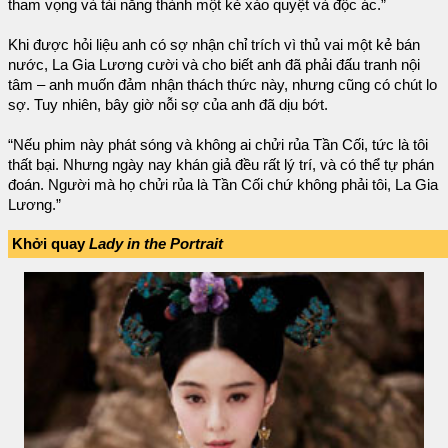
tham vọng và tài năng thành một kẻ xảo quyệt và độc ác.”
Khi được hỏi liệu anh có sợ nhận chỉ trích vì thủ vai một kẻ bán
nước, La Gia Lương cười và cho biết anh đã phải đấu tranh nội
tâm – anh muốn đảm nhận thách thức này, nhưng cũng có chút lo
sợ. Tuy nhiên, bây giờ nỗi sợ của anh đã dịu bớt.
“Nếu phim này phát sóng và không ai chửi rủa Tần Cối, tức là tôi
thất bại. Nhưng ngày nay khán giả đều rất lý trí, và có thể tự phán
đoán. Người mà họ chửi rủa là Tần Cối chứ không phải tôi, La Gia
Lương.”
Khởi quay
Lady in the Portrait