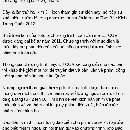
tài năng tương lai ở Việt Nam.
Đây là lần thứ hai Kim Ji Hoon tham gia sự kiện này, nối tiếp sự
xuất hiện trước đó trong chương trình triển lãm của Toto Bắc Kinh
Trung Quốc 2012.
Buổi triễn lãm của Toto là chương trình toàn cầu mà CJ CGV
được đăng cai kể từ năm 2011. Chương trình với mục đích là
thúc đẩy sự phát triển của các tài năng tương lai trong lĩnh vực
phim ảnh toàn cầu.
Thông qua chương trình này, CJ CGV sẽ cung cấp cho các bạn
trẻ khắp thế giới một nơi để truyền đạt và bàn luận về phim, đồng
thời quảng bá văn hóa Hàn Quốc.
Những người tham gia chương trình của Toto được lựa chọn
thông qua một cuộc thi, và năm nay số lượng người được chọn
đã gia tăng từ 42 lên 66. Thí sinh sẽ viết kịch bản phim và phát
thảo hình vẽ và thậm chí là quay phim, diễn xuất, biên tập tác
phẩm của chính họ.
Đạo diễn Kim Ji Hoon, từng đạo diễn cho phim
Tower / Tháp lửa
,
cho biết: “Năm ngoái khi tôi tham dự vào chương trình Toto Bắc