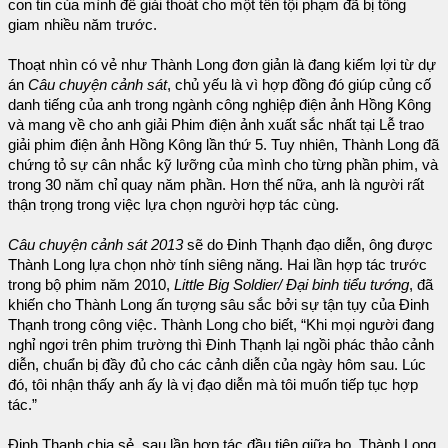
con tin của mình để giải thoát cho một tên tội phạm đã bị tống
giam nhiều năm trước.
Thoạt nhìn có vẻ như Thành Long đơn giản là đang kiếm lợi từ dự
án
Câu chuyện cảnh sát
, chủ yếu là vì hợp đồng đó giúp củng cố
danh tiếng của anh trong ngành công nghiệp điện ảnh Hồng Kông
và mang về cho anh giải Phim điện ảnh xuất sắc nhất tại Lễ trao
giải phim điện ảnh Hồng Kông lần thứ 5. Tuy nhiên, Thành Long đã
chứng tỏ sự cân nhắc kỹ lưỡng của mình cho từng phần phim, và
trong 30 năm chỉ quay năm phần. Hơn thế nữa, anh là người rất
thận trọng trong việc lựa chọn người hợp tác cùng.
Câu chuyện cảnh sát 2013
sẽ do Đinh Thạnh đạo diễn, ông được
Thành Long lựa chọn nhờ tính siêng năng. Hai lần hợp tác trước
trong bộ phim năm 2010,
Little Big Soldier/ Đại binh tiểu tướng
, đã
khiến cho Thành Long ấn tượng sâu sắc bởi sự tận tụy của Đinh
Thạnh trong công việc. Thành Long cho biết, “Khi mọi người đang
nghỉ ngơi trên phim trường thì Đinh Thạnh lại ngồi phác thảo cảnh
diễn, chuẩn bị đầy đủ cho các cảnh diễn của ngày hôm sau. Lúc
đó, tôi nhận thấy anh ấy là vị đạo diễn mà tôi muốn tiếp tục hợp
tác.”
Đinh Thạnh chia sẻ, sau lần hợp tác đầu tiên giữa họ, Thành Long