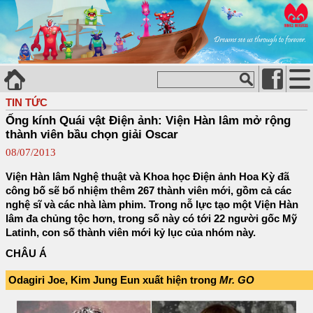
TIN TỨC
Ống kính Quái vật Điện ảnh: Viện Hàn lâm mở rộng
thành viên bầu chọn giải Oscar
08/07/2013
Viện Hàn lâm Nghệ thuật và Khoa học Điện ảnh Hoa Kỳ đã
công bố sẽ bổ nhiệm thêm 267 thành viên mới, gồm cả các
nghệ sĩ và các nhà làm phim. Trong nỗ lực tạo một Viện Hàn
lâm đa chủng tộc hơn, trong số này có tới 22 người gốc Mỹ
Latinh, con số thành viên mới kỷ lục của nhóm này.
CHÂU Á
Odagiri Joe, Kim Jung Eun xuất hiện trong
Mr. GO