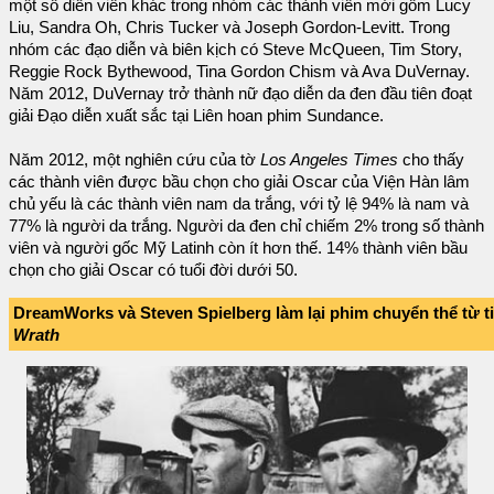
một số diễn viên khác trong nhóm các thành viên mới gồm Lucy
Liu, Sandra Oh, Chris Tucker và Joseph Gordon-Levitt. Trong
nhóm các đạo diễn và biên kịch có Steve McQueen, Tim Story,
Reggie Rock Bythewood, Tina Gordon Chism và Ava DuVernay.
Năm 2012, DuVernay trở thành nữ đạo diễn da đen đầu tiên đoạt
giải Đạo diễn xuất sắc tại Liên hoan phim Sundance.
Năm 2012, một nghiên cứu của tờ
Los Angeles Times
cho thấy
các thành viên được bầu chọn cho giải Oscar của Viện Hàn lâm
chủ yếu là các thành viên nam da trắng, với tỷ lệ 94% là nam và
77% là người da trắng. Người da đen chỉ chiếm 2% trong số thành
viên và người gốc Mỹ Latinh còn ít hơn thế. 14% thành viên bầu
chọn cho giải Oscar có tuổi đời dưới 50.
DreamWorks và Steven Spielberg làm lại phim chuyển thể từ t
Wrath