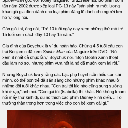
Spider-Man
gốc với Tobey Maguire," Bruzzese nói. Bộ phim bom
tấn năm 2002 được xếp loại PG-13 này "sản sinh ra một lượng
khán giả gia đình dành cho loại phim đáng lẽ dành cho người lớn
hơn," ông nói.
Còn giờ thì, ông nói, "Trẻ 10 tuổi ngày nay xem những thứ mà trẻ
15 tuổi xem cách đây 10 hay 15 năm."
Gia đình của Boychuk là ví dụ hoàn hảo. Chừng 4-5 tuổi cậu con
trai Benjamin đã xem
Spider-Man
của Maguire trên DVD. "Nó
xem ít nhất cả chục lần," Boychuk nói. "Bọn Goblin Xanh thoạt
đầu làm nó sợ, nhưng phim vừa hết là nó đã muốn xem lại rồi."
Nhưng Boychuk lưu ý rằng các bậc phụ huynh cần hiểu con cái
mình, có thể bọn trẻ đã sẵn sàng cho những phim khác nhau ở
những đội tuổi khác nhau. "Con trai tôi lúc nào cũng sung sướng
khi ở rạp," anh nói. "Con gái tôi (Isabella) thì khác. Nó không kham
nổi mấy thứ kinh dị, dù nó thích các phim Disney kinh điển. ...Tôi
thường thận trọng hơn trong việc cho con bé xem cái gì."