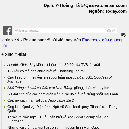
Dịch: © Hoàng Hà @Quaivatdienanh.com
Nguồn: Today.com
Hãy
chia sẻ ý kiến của bạn về bài viết này trên
Facebook của chúng
tôi
+ XEM THÊM
Aerobic Girls
: Bảy kiều nữ thập niên 80-90 của TVB tái xuất
12 điều có thể bạn chưa biết về Channing Tatum
Giới thiệu phim truyền hình cuối tuần mới của đài SBS:
Goddess of
Marriage
Nhà Trắng thất thủ
và
Giải cứu Nhà Trắng
: giống, khác và hay hơn
Sự đột phá của các nam diễn viên dưới 35 tuổi nổi tiếng nhất Đài Loan
Gặp gỡ các nhân vật của
Despicable Me 2
Ống kính Quái vật Điện ảnh: Ngô Vũ Sâm khởi quay 'Titanic' của Trung
Quốc
Trước khi vào rạp: 10 điều cần biết về
The Great Gatsby
của Baz
Luhrmann
Những vai diễn gái giả trai trên phim truyền hình Hàn Quốc