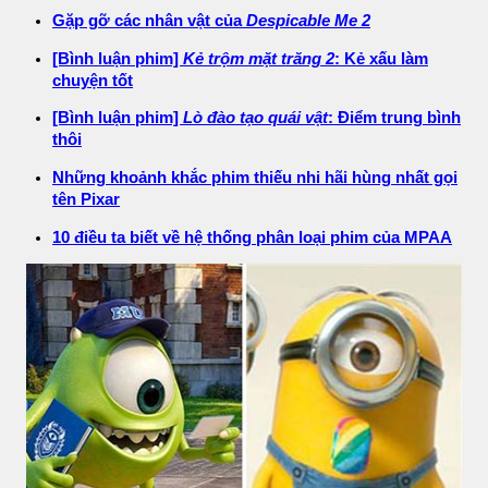
Gặp gỡ các nhân vật của
Despicable Me 2
[Bình luận phim]
Kẻ trộm mặt trăng 2
: Kẻ xấu làm
chuyện tốt
[Bình luận phim]
Lò đào tạo quái vật
: Điểm trung bình
thôi
Những khoảnh khắc phim thiếu nhi hãi hùng nhất gọi
tên Pixar
10 điều ta biết về hệ thống phân loại phim của MPAA