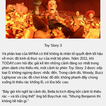
Toy Story 3
Và phân loại của MPAA có thể không là nhân tố quyết định tối hậu
về mức độ kinh dị thực sự của một bộ phim. Năm 2011, khi
TODAY.com hỏi độc giả kể tên những cảnh đáng sợ nhất trong
phim dành cho thiếu nhi, một cảnh từ phim
Toy Story 3
được xếp
loại G không ngừng được nhắc đến. Trong cảnh đó, Woody, Buzz
Lightyear và các đồ chơi khác đổ dốc không phanh đẩy chúng
xuống lò thiêu rác khổng lồ, có lửa bốc cao.
"Bây giờ khi nghĩ lại cảnh đó, Bella bị kích động bởi cảnh lò thiêu
rác – và tôi cũng thế!" ông bố Boychuk nói. "Nhưng Benjamin thì
không hề hấn gì."