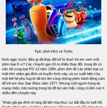
Epic
(ảnh trên) và
Turbo
Kinh ngạc trước điều gì đã thay đổi kể từ thuở trẻ em xem mỗi
phim loại G ư? Các chuyên gia chỉ ra nhiều thay đổi, trong đó có
việc bổ sung loại PG-13 năm 1984, phim ảnh đủ các phân loại có
mặt trên video gia đình và truyền hình cáp, và sự xuất hiện của
một thế hệ phụ huynh đã lớn lên cùng những phim hành động cám
dỗ trẻ em như
Star Wars
năm 1977. Nhưng một người hùng đu
mạng nhện, trèo tường trong bộ đồ bó sát chắc cũng có liên can ít
nhiều đến chuyện này.
"Khán giả gia đình rõ ràng đã tiến hóa thực sự bắt đầu từ tuốt hồi