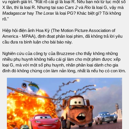
vụ ngành giải trí. "Rất rõ cái gì là loại R. Nếu bạn nói từ tục một số
X lần, thì là loại R. Nhưng tại sao
Cars 2
và
Rio
là loại G, vậy mà
Madagascar
hay
The Lorax
là loại PG? Khác biệt gì? Tôi không
rõ."
Hiệp hội điện ảnh Hoa Kỳ (The Motion Picture Association of
America - MPAA), định đoạt phân loại phim, đã không trả lời yêu
cầu đưa ra bình luận cho bài báo này.
Nghiên cứu của công ty của Bruzzese cho thấy không những
nhiều phụ huynh không hiểu cái gì làm cho một phim được xếp
loại G, mà với một số phụ huynh, nhãn phân loại dành cho gia
đình đó không chừng còn làm nản lòng, nhất là nếu họ có con lớn.