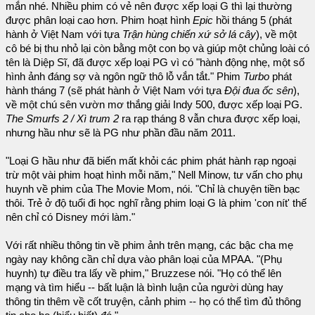
mắn nhé. Nhiều phim có vẻ nên được xếp loại G thì lại thường
được phân loại cao hơn. Phim hoạt hình
Epic
hồi tháng 5 (phát
hành ở Việt Nam với tựa
Trận hùng chiến xứ sở lá cây
), về một
cô bé bị thu nhỏ lại còn bằng một con bọ và giúp một chủng loài có
tên là Diệp Sĩ, đã được xếp loại PG vì có "hành động nhẹ, một số
hình ảnh đáng sợ và ngôn ngữ thô lỗ vắn tắt." Phim
Turbo
phát
hành tháng 7 (sẽ phát hành ở Việt Nam với tựa
Đội đua ốc sên
),
về một chú sên vườn mơ thắng giải Indy 500, được xếp loại PG.
The Smurfs 2 / Xì trum 2
ra rạp tháng 8 vẫn chưa được xếp loại,
nhưng hầu như sẽ là PG như phần đầu năm 2011.
"Loại G hầu như đã biến mất khỏi các phim phát hành rạp ngoại
trừ một vài phim hoạt hình mỗi năm," Nell Minow, tư vấn cho phụ
huynh về phim của The Movie Mom, nói. "Chỉ là chuyện tiền bạc
thôi. Trẻ ở độ tuổi đi học nghĩ rằng phim loại G là phim 'con nít' thế
nên chỉ có Disney mới làm."
Với rất nhiều thông tin về phim ảnh trên mạng, các bậc cha mẹ
ngày nay không cần chỉ dựa vào phân loại của MPAA. "(Phụ
huynh) tự điều tra lấy về phim," Bruzzese nói. "Họ có thể lên
mạng và tìm hiểu -- bất luận là bình luận của người dùng hay
thông tin thêm về cốt truyện, cảnh phim -- họ có thể tìm đủ thông