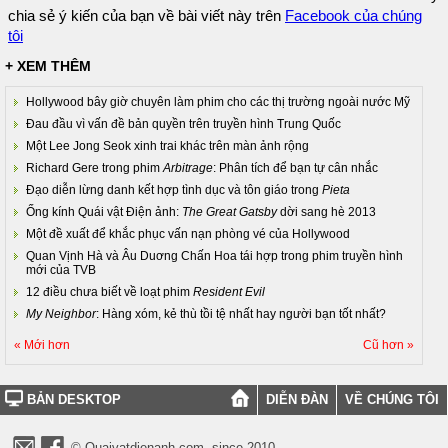
chia sẻ ý kiến của bạn về bài viết này trên
Facebook của chúng
tôi
+ XEM THÊM
Hollywood bây giờ chuyên làm phim cho các thị trường ngoài nước Mỹ
Đau đầu vì vấn đề bản quyền trên truyền hình Trung Quốc
Một Lee Jong Seok xinh trai khác trên màn ảnh rộng
Richard Gere trong phim
Arbitrage
: Phân tích để bạn tự cân nhắc
Đạo diễn lừng danh kết hợp tình dục và tôn giáo trong
Pieta
Ống kính Quái vật Điện ảnh:
The Great Gatsby
dời sang hè 2013
Một đề xuất để khắc phục vấn nạn phòng vé của Hollywood
Quan Vịnh Hà và Âu Duơng Chấn Hoa tái hợp trong phim truyền hình
mới của TVB
12 điều chưa biết về loạt phim
Resident Evil
My Neighbor
: Hàng xóm, kẻ thù tồi tệ nhất hay người bạn tốt nhất?
« Mới hơn
Cũ hơn »
BẢN DESKTOP
DIỄN ĐÀN
VỀ CHÚNG TÔI
© Quaivatdienanh.com, since 2010