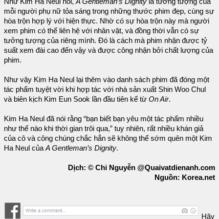
Như Kim Ha Neul nói,
A Gentleman’s Dignity
là tưởng tượng của
mỗi người phụ nữ tỏa sáng trong những thước phim đẹp, cùng sự
hòa trộn hợp lý với hiện thực. Nhờ có sự hòa trộn này mà người
xem phim có thể liên hệ với nhân vật, và đồng thời vẫn có sự
tưởng tượng của riêng mình. Đó là cách mà phim nhận được tỷ
suất xem đài cao đến vậy và được công nhận bởi chất lượng của
phim.
Như vậy Kim Ha Neul lại thêm vào danh sách phim đã đóng một
tác phẩm tuyệt vời khi hợp tác với nhà sản xuất Shin Woo Chul
và biên kịch Kim Eun Sook lần đầu tiên kể từ
On Air
.
Kim Ha Neul đã nói rằng “bạn biết bạn yêu một tác phẩm nhiều
như thế nào khi thời gian trôi qua,” tuy nhiên, rất nhiều khán giả
của cô và công chúng chắc hẳn sẽ không thể sớm quên một Kim
Ha Neul của
A Gentleman’s Dignity
.
Dịch: © Chi Nguyễn @Quaivatdienanh.com
Nguồn: Korea.net
Hãy