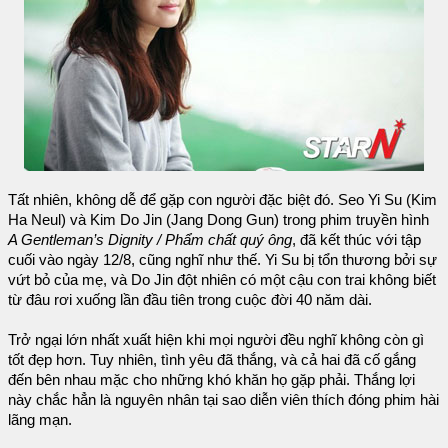
Tất nhiên, không dễ để gặp con người đặc biệt đó. Seo Yi Su (Kim
Ha Neul) và Kim Do Jin (Jang Dong Gun) trong phim truyền hình
A Gentleman’s Dignity / Phẩm chất quý ông
, đã kết thúc với tập
cuối vào ngày 12/8, cũng nghĩ như thế. Yi Su bị tổn thương bởi sự
vứt bỏ của mẹ, và Do Jin đột nhiên có một cậu con trai không biết
từ đâu rơi xuống lần đầu tiên trong cuộc đời 40 năm dài.
Trở ngại lớn nhất xuất hiện khi mọi người đều nghĩ không còn gì
tốt đẹp hơn. Tuy nhiên, tình yêu đã thắng, và cả hai đã cố gắng
đến bên nhau mặc cho những khó khăn họ gặp phải. Thắng lợi
này chắc hẳn là nguyên nhân tại sao diễn viên thích đóng phim hài
lãng mạn.