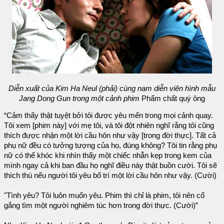
Diễn xuất của Kim Ha Neul (phải) cùng nam diễn viên hình mẫu
Jang Dong Gun trong một cảnh phim
Phẩm chất quý ông
“Cảm thấy thật tuyệt bởi tôi được yêu mến trong mọi cảnh quay.
Tôi xem [phim này] với mẹ tôi, và tôi đột nhiên nghĩ rằng tôi cũng
thích được nhận một lời cầu hôn như vậy [trong đời thực]. Tất cả
phụ nữ đều có tưởng tượng của họ, đúng không? Tôi tin rằng phụ
nữ có thể khóc khi nhìn thấy một chiếc nhẫn kẹp trong kem của
mình ngay cả khi ban đầu họ nghĩ điều này thật buồn cười. Tôi sẽ
thích thú nếu người tôi yêu bố trí một lời cầu hôn như vậy. (Cười)
"Tình yêu? Tôi luôn muốn yêu. Phim thì chỉ là phim, tôi nên cố
gắng tìm một người nghiêm túc hơn trong đời thực. (Cười)”