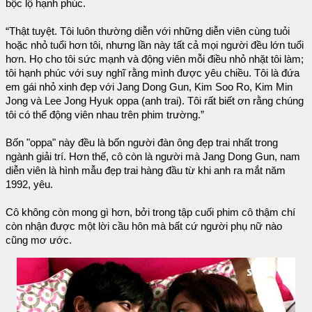
bộc lộ hạnh phúc.
“Thật tuyệt. Tôi luôn thường diễn với những diễn viên cùng tuỏi
hoặc nhỏ tuổi hơn tôi, nhưng lần này tất cả mọi người đều lớn tuổi
hơn. Họ cho tôi sức mạnh và động viên mỗi điều nhỏ nhặt tôi làm;
tôi hạnh phúc với suy nghĩ rằng mình được yêu chiều. Tôi là đứa
em gái nhỏ xinh đẹp với Jang Dong Gun, Kim Soo Ro, Kim Min
Jong và Lee Jong Hyuk oppa (anh trai). Tôi rất biết ơn rằng chúng
tôi có thể động viên nhau trên phim trường.”
Bốn "oppa" này đều là bốn người đàn ông đẹp trai nhất trong
ngành giải trí. Hơn thế, cô còn là người mà Jang Dong Gun, nam
diễn viên là hình mẫu đẹp trai hàng đầu từ khi anh ra mắt năm
1992, yêu.
Cô không còn mong gì hơn, bởi trong tập cuối phim cô thậm chí
còn nhận được một lời cầu hôn mà bất cứ người phụ nữ nào
cũng mơ ước.