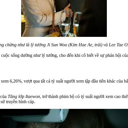
g chừng như là lý tưởng Ji Sun Woo (Kim Hae Ae, trái) và Lee Tae 
ó cuộc sống dường như lý tưởng, cho đến khi cô biết về sự phản bội c
i xem 6,26%, vượt qua tất cả tỷ suất người xem tập đầu tiên khác của 
t của
Tầng lớp Itaewon
, trở thành phim bộ có tỷ suất người xem cao th
sử truyền hình cáp.