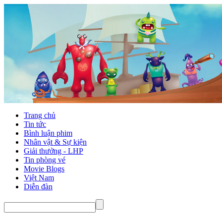
Trang chủ
Tin tức
Bình luận phim
Nhân vật & Sự kiện
Giải thưởng - LHP
Tin phòng vé
Movie Blogs
Việt Nam
Diễn đàn