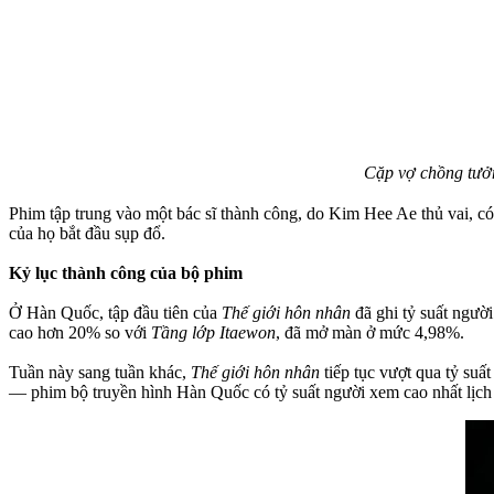
Cặp vợ chồng tưởn
Phim tập trung vào một bác sĩ thành công, do Kim Hee Ae thủ vai, c
của họ bắt đầu sụp đổ.
Kỷ lục thành công của bộ phim
Ở Hàn Quốc, tập đầu tiên của
Thế giới hôn nhân
đã ghi tỷ suất ngườ
cao hơn 20% so với
Tầng lớp Itaewon
, đã mở màn ở mức 4,98%.
Tuần này sang tuần khác,
Thế giới hôn nhân
tiếp tục vượt qua tỷ suấ
— phim bộ truyền hình Hàn Quốc có tỷ suất người xem cao nhất lịch 