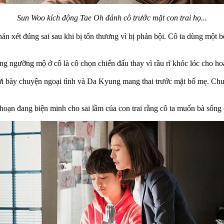
Sun Woo kích động Tae Oh đánh cô trước mặt con trai họ...
hán xét đúng sai sau khi bị tổn thương vì bị phản bội. Cô ta dùng mộ
ng ngưỡng mộ ở cô là cô chọn chiến đấu thay vì rầu rĩ khóc lóc cho h
i bày chuyện ngoại tình và Da Kyung mang thai trước mặt bố mẹ. Chuy
ạn đang biện minh cho sai lầm của con trai rằng cô ta muốn bà sống đ