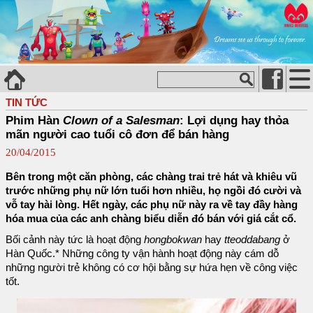
TIN TỨC
Phim Hàn
Clown of a Salesman
: Lợi dụng hay thỏa
mãn người cao tuổi cô đơn để bán hàng
20/04/2015
Bên trong một căn phòng, các chàng trai trẻ hát và khiêu vũ
trước những phụ nữ lớn tuổi hơn nhiều, họ ngồi đó cười và
vỗ tay hài lòng. Hết ngày, các phụ nữ này ra về tay đầy hàng
hóa mua của các anh chàng biểu diễn đó bán với giá cắt cổ.
Bối cảnh này tức là hoạt động
hongbokwan
hay
tteoddabang
ở
Hàn Quốc.* Những công ty vận hành hoạt động này cám dỗ
những người trẻ không có cơ hội bằng sự hứa hẹn về công việc
tốt.