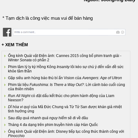
* Tạm dịch là công việc mua vui để bán hàng
+ XEM THÊM
Ống kính Quái vật Điện ảnh: Cannes 2015 công bố phim tranh giải -
Winter Sonata
có phần 2
Phim tâm lý ly kỳ Hồng Kông
Insanity
lôi kéo sự chú ý đến vấn đề sức
khỏe tâm thần
Gặp siêu anh hùng báo thù bí ẩn Vision của
Avengers: Age of Ultron
Phim tài liệu
Fukushima: Is There a Way Out?
: Lời cảnh báo cuối cùng
của thiên nhiên
Run All Night
có đặt dấu kết thúc cho phim hành động của Liam
Neeson?
Dĩ hòa vi quý
của Mã Đức Chung và Từ Tử San được khán giả nhiệt
tình hưởng ứng
Sau đây
quá nhanh quá nguy hiểm
sẽ đi về đâu
Tháng 4 đa dạng trên phim truyền hình cáp Hàn Quốc
Ống kính Quái vật Điện ảnh: Disney tiếp tục công thức thành công với
Pinocchio