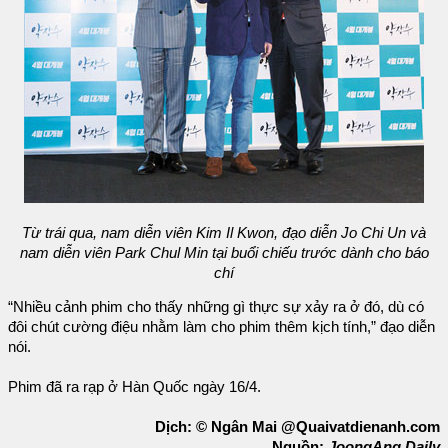
Từ trái qua, nam diễn viên Kim Il Kwon, đạo diễn Jo Chi Un và
nam diễn viên Park Chul Min tại buổi chiếu trước dành cho báo
chí
“Nhiều cảnh phim cho thấy những gì thực sự xảy ra ở đó, dù có
đôi chút cường điệu nhằm làm cho phim thêm kịch tính,” đạo diễn
nói.
Phim đã ra rạp ở Hàn Quốc ngày 16/4.
Dịch: © Ngân Mai @Quaivatdienanh.com
Nguồn:
JoongAng Daily