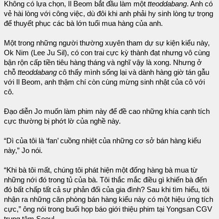
Không có lựa chọn, Il Beom bắt đầu làm một
tteoddabang
. Anh có
vẻ hài lòng với công việc, dù đôi khi anh phải hy sinh lòng tự trọng
để thuyết phục các bà lớn tuổi mua hàng của anh.
Một trong những người thường xuyên tham dự sự kiện kiểu này,
Ok Nim (Lee Ju Sil), có con trai cực kỳ thành đạt nhưng vô cùng
bận rộn cấp tiền tiêu hàng tháng và nghĩ vậy là xong. Nhưng ở
chỗ
tteoddabang
cô thấy mình sống lại và dành hàng giờ tán gẫu
với Il Beom, anh thậm chí còn cùng mừng sinh nhật của cô với
cô.
Đạo diễn Jo muốn làm phim này để đề cao những khía cạnh tích
cực thường bị phớt lờ của nghề này.
“Dì của tôi là ‘fan’ cuồng nhiệt của những cơ sở bán hàng kiểu
này,” Jo nói.
“Khi bà tôi mất, chúng tôi phát hiện một đống hàng bà mua từ
những nới đó trong tủ của bà. Tôi thắc mắc điều gì khiến bà đến
đó bất chấp tất cả sự phản đối của gia đình? Sau khi tìm hiểu, tôi
nhận ra những căn phòng bán hàng kiểu này có một hiệu ứng tích
cực,” ông nói trong buổi họp báo giới thiệu phim tại Yongsan CGV