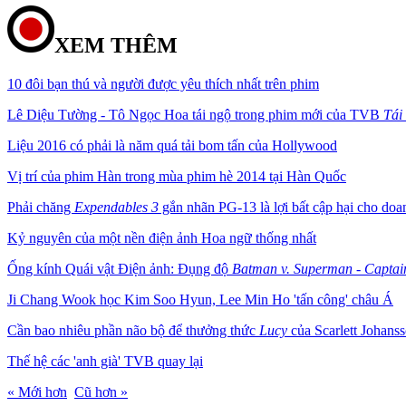
XEM THÊM
10 đôi bạn thú và người được yêu thích nhất trên phim
Lê Diệu Tường - Tô Ngọc Hoa tái ngộ trong phim mới của TVB
Tái
Liệu 2016 có phải là năm quá tải bom tấn của Hollywood
Vị trí của phim Hàn trong mùa phim hè 2014 tại Hàn Quốc
Phải chăng
Expendables 3
gắn nhãn PG-13 là lợi bất cập hại cho doa
Kỷ nguyên của một nền điện ảnh Hoa ngữ thống nhất
Ống kính Quái vật Điện ảnh: Đụng độ
Batman v. Superman
- Captai
Ji Chang Wook học Kim Soo Hyun, Lee Min Ho 'tấn công' châu Á
Cần bao nhiêu phần não bộ để thưởng thức
Lucy
của Scarlett Johans
Thế hệ các 'anh già' TVB quay lại
« Mới hơn
Cũ hơn »