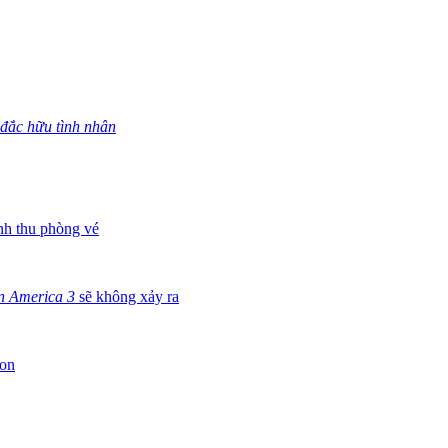
 đắc hữu tình nhân
nh thu phòng vé
n America 3
sẽ không xảy ra
son