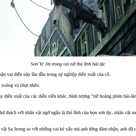
Son Ye Jin trong vai nữ thủ lĩnh hải tặc
ận vai diễn này lần đầu trong sự nghiệp diễn xuất của cô.
á xoàng và nhạt nhẽo.
ay diễn xuất của các diễn viên khác, hình tượng “nữ hoàng phim hài-lã
ử thách với nhân vật ngớ ngẩn là thủ lĩnh của bọn sơn tặc, nhân vật 
ật Sa Jeong so với những vai kẻ xấu mà anh từng đảm nhận, anh đã c