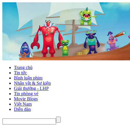
Trang chủ
Tin tức
Bình luận phim
Nhân vật & Sự kiện
Giải thưởng - LHP
Tin phòng vé
Movie Blogs
Việt Nam
Diễn đàn