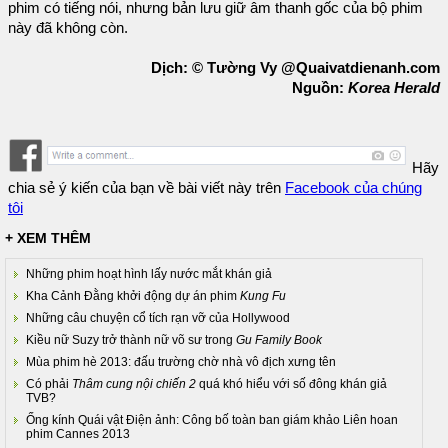
phim có tiếng nói, nhưng bản lưu giữ âm thanh gốc của bộ phim
này đã không còn.
Dịch: © Tường Vy @Quaivatdienanh.com
Nguồn:
Korea Herald
Hãy
chia sẻ ý kiến của bạn về bài viết này trên
Facebook của chúng
tôi
+ XEM THÊM
Những phim hoạt hình lấy nước mắt khán giả
Kha Cảnh Đằng khởi động dự án phim
Kung Fu
Những câu chuyện cổ tích rạn vỡ của Hollywood
Kiều nữ Suzy trở thành nữ võ sư trong
Gu Family Book
Mùa phim hè 2013: đấu trường chờ nhà vô địch xưng tên
Có phải
Thâm cung nội chiến 2
quá khó hiểu với số đông khán giả
TVB?
Ống kính Quái vật Điện ảnh: Công bố toàn ban giám khảo Liên hoan
phim Cannes 2013