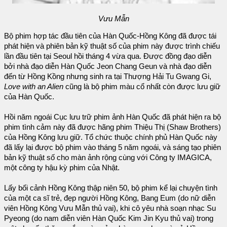
Vưu Mẫn
Bộ phim hợp tác đầu tiên của Hàn Quốc-Hồng Kông đã được tái
phát hiện và phiên bản kỹ thuật số của phim này được trình chiếu
lần đầu tiên tại Seoul hồi tháng 4 vừa qua. Được đồng đạo diễn
bởi nhà đạo diễn Hàn Quốc Jeon Chang Geun và nhà đạo diễn
đến từ Hồng Kồng nhưng sinh ra tại Thượng Hải Tu Gwang Gi,
Love with an Alien
cũng là bộ phim màu cổ nhất còn được lưu giữ
của Hàn Quốc.
Hồi năm ngoái Cục lưu trữ phim ảnh Hàn Quốc đã phát hiện ra bộ
phim tình cảm này đã được hãng phim Thiệu Thị (Shaw Brothers)
của Hồng Kông lưu giữ. Tổ chức thuộc chính phủ Hàn Quốc này
đã lấy lại được bộ phim vào tháng 5 năm ngoái, và sáng tạo phiên
bản kỹ thuật số cho màn ảnh rộng cùng với Công ty IMAGICA,
một công ty hậu kỳ phim của Nhật.
Lấy bối cảnh Hồng Kông thập niên 50, bộ phim kể lại chuyện tình
của một ca sĩ trẻ, đẹp người Hồng Kông, Bang Eum (do nữ diễn
viên Hồng Kông Vưu Mẫn thủ vai), khi cô yêu nhà soạn nhạc Su
Pyeong (do nam diễn viên Hàn Quốc Kim Jin Kyu thủ vai) trong