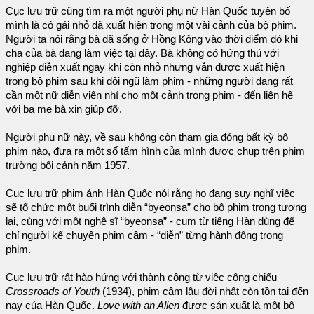
Cục lưu trữ cũng tìm ra một người phụ nữ Hàn Quốc tuyên bố
mình là cô gái nhỏ đã xuất hiện trong một vài cảnh của bộ phim.
Người ta nói rằng bà đã sống ở Hồng Kông vào thời điểm đó khi
cha của bà đang làm việc tại đây. Bà không có hứng thú với
nghiệp diễn xuất ngay khi còn nhỏ nhưng vẫn được xuất hiện
trong bộ phim sau khi đội ngũ làm phim - những người đang rất
cần một nữ diễn viên nhí cho một cảnh trong phim - đến liên hệ
với ba mẹ bà xin giúp đỡ.
Người phụ nữ này, về sau không còn tham gia đóng bất kỳ bộ
phim nào, đưa ra một số tấm hình của mình được chụp trên phim
trường bối cảnh năm 1957.
Cục lưu trữ phim ảnh Hàn Quốc nói rằng họ đang suy nghĩ việc
sẽ tổ chức một buổi trình diễn “byeonsa” cho bộ phim trong tương
lại, cùng với một nghệ sĩ “byeonsa” - cụm từ tiếng Hàn dùng để
chỉ người kể chuyện phim câm - “diễn” từng hành động trong
phim.
Cục lưu trữ rất hào hứng với thành công từ việc công chiếu
Crossroads of Youth
(1934), phim câm lâu đời nhất còn tồn tại đến
nay của Hàn Quốc.
Love with an Alien
được sản xuất là một bộ