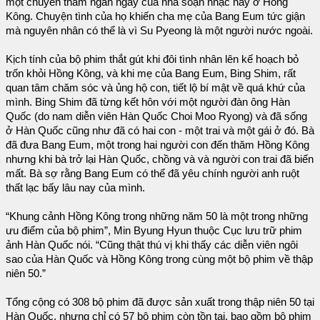
một chuyến thăm ngắn ngày của nhà soạn nhạc này ở Hồng
Kông. Chuyện tình của họ khiến cha mẹ của Bang Eum tức giận
mà nguyên nhân có thể là vì Su Pyeong là một người nước ngoài.
Kịch tính của bộ phim thắt gút khi đôi tình nhân lên kế hoạch bỏ
trốn khỏi Hồng Kông, và khi mẹ của Bang Eum, Bing Shim, rất
quan tâm chăm sóc và ủng hộ con, tiết lộ bí mật về quá khứ của
mình. Bing Shim đã từng kết hôn với một người đàn ông Hàn
Quốc (do nam diễn viên Hàn Quốc Choi Moo Ryong) và đã sống
ở Hàn Quốc cũng như đã có hai con - một trai và một gái ở đó. Bà
đã đưa Bang Eum, một trong hai người con đến thăm Hồng Kông
nhưng khi bà trở lại Hàn Quốc, chồng và và người con trai đã biến
mất. Bà sợ rằng Bang Eum có thể đã yêu chính người anh ruột
thất lạc bấy lâu nay của mình.
“Khung cảnh Hồng Kông trong những năm 50 là một trong những
ưu điểm của bộ phim”, Min Byung Hyun thuộc Cục lưu trữ phim
ảnh Hàn Quốc nói. “Cũng thật thú vị khi thấy các diễn viên ngôi
sao của Hàn Quốc và Hồng Kông trong cùng một bộ phim về thập
niên 50.”
Tổng cộng có 308 bộ phim đã được sản xuất trong thập niên 50 tại
Hàn Quốc, nhưng chỉ có 57 bộ phim còn tồn tại, bao gồm bộ phim