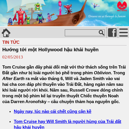
TIN TỨC
Hướng tới một Hollywood hậu khải huyền
02/05/2013
Tom Cruise gần đây phải đối mặt với thử thách sống trên Trái
Đất gần như bị loài người bỏ phế trong phim
Oblivion
. Trong
After Earth
ra mắt vào tháng 6, Will và Jaden Smith vào vai
hai cha con đáp phi thuyền vào Trái Đất, hàng ngàn năm sau
khi loài người rời khỏi. Năm sau, Russell Crowe đóng chính
trong một bộ phim kể lại truyền thuyết Chiếc thuyền Noah
của Darren Aronofsky – câu chuyện thảm họa nguyên gốc.
Ngày nay, lúc nào cái chết cũng cận kề
Tom Cruise hay Will Smith là người hùng của Trái đất
hậu khải huyền