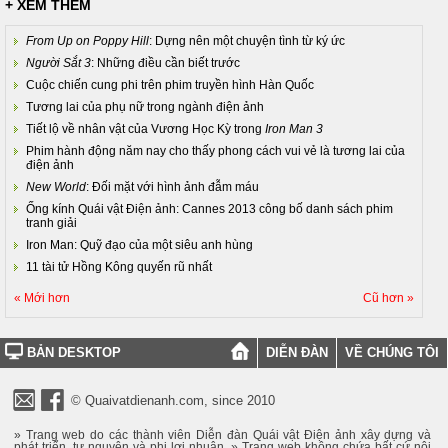
+ XEM THÊM
From Up on Poppy Hill
: Dựng nên một chuyện tình từ ký ức
Người Sắt 3
: Những điều cần biết trước
Cuộc chiến cung phi trên phim truyền hình Hàn Quốc
Tương lai của phụ nữ trong ngành điện ảnh
Tiết lộ về nhân vật của Vương Học Kỳ trong
Iron Man 3
Phim hành động năm nay cho thấy phong cách vui vẻ là tương lai của
điện ảnh
New World
: Đối mặt với hình ảnh đẫm máu
Ống kính Quái vật Điện ảnh: Cannes 2013 công bố danh sách phim
tranh giải
Iron Man: Quỹ đạo của một siêu anh hùng
11 tài tử Hồng Kông quyến rũ nhất
« Mới hơn
Cũ hơn »
BẢN DESKTOP
DIỄN ĐÀN
VỀ CHÚNG TÔI
© Quaivatdienanh.com, since 2010
» Trang web do các thành viên Diễn đàn Quái vật Điện ảnh xây dựng và
phát triển, tự nguyện và phi lợi nhuận. » Trang web không chứa bất cứ nội