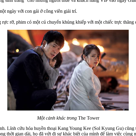
áng sinh trắng” cho những người thuê và khách hàng VIP vào ngày Giáng
ột ngày với con gái ở công viên giải trí.
g rực rỡ, phim có một cú chuyển khủng khiếp với một chiếc trực thăng
Một cảnh khác trong
The Tower
h. Lính cứu hỏa huyền thoại Kang Young Kee (Sol Kyung Gu) cũng tiế
g thời gian dài, họ đã vứt đi sự khác biệt của mình để làm việc cùng