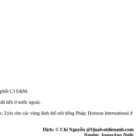
n phối CJ E&M.
đà tiến ở nước ngoài.
 Zylo cho các vùng lãnh thổ nói tiếng Pháp; Horizon International ở
Dịch: © Chi Nguyễn @Quaivatdienanh.com
Nguồn:
JoongAng Daily