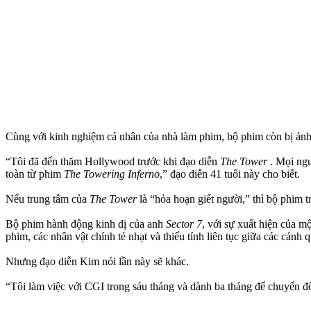
Cùng với kinh nghiệm cá nhân của nhà làm phim, bộ phim còn bị ản
“Tôi đã đến thăm Hollywood trước khi đạo diễn
The Tower
. Mọi ngư
toàn từ phim
The Towering Inferno
,” đạo diễn 41 tuổi này cho biết.
Nếu trung tâm của
The Tower
là “hỏa hoạn giết người,” thì bộ phim 
Bộ phim hành động kinh dị của anh
Sector 7
, với sự xuất hiện của m
phim, các nhân vật chính tẻ nhạt và thiếu tính liên tục giữa các cảnh 
Nhưng đạo diễn Kim nói lần này sẽ khác.
“Tôi làm việc với CGI trong sáu tháng và dành ba tháng để chuyển đ