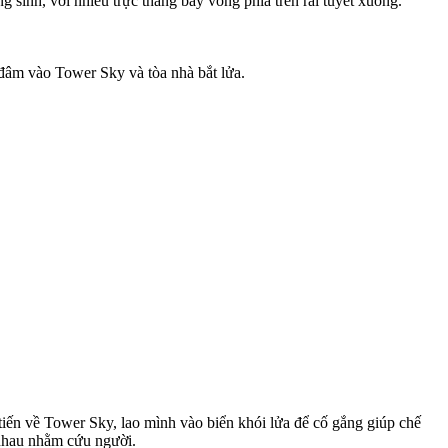
 sinh, với nhiều trực thăng bay vòng phía trên rải tuyết xuống.
 đâm vào Tower Sky và tòa nhà bắt lửa.
n về Tower Sky, lao mình vào biển khói lửa để cố gắng giúp chế
 nhau nhằm cứu người.