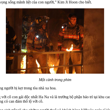
vọng sống mãnh liệt của con người,” Kim Ji Hoon cho biết.
Một cảnh trong phim
 người bị kẹt trong tòa nhà xa hoa.
i cô con gái độc nhất Ha Na và là trưởng bộ phận bảo trì tại khu ca
g có can đảm thổ lộ với cô.