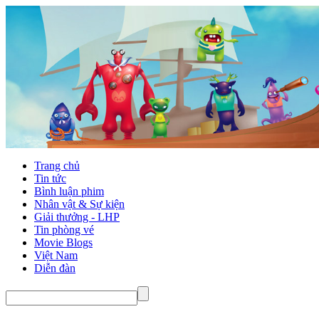
Trang chủ
Tin tức
Bình luận phim
Nhân vật & Sự kiện
Giải thưởng - LHP
Tin phòng vé
Movie Blogs
Việt Nam
Diễn đàn