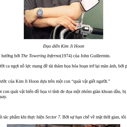
Đạo diễn Kim Ji Hoon
h hưởng bởi
The Towering Inferno
(1974) của John Guillermin.
ời ca ngợi nỗ lực mang đề tài thảm họa hỏa hoạn trở lại màn ảnh, bởi 
trước của Kim Ji Hoon dựa trên một con “quái vật giết người.”
ột con quái vật biển đồ họa vi tính đe dọa một nhóm giàn khoan dầu, bị 
quay.
ổi tác phẩm khi thực hiện
Sector 7
. Bởi sự hạn chế về mặt thời gian, tôi