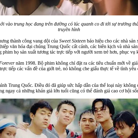
i vào trung học đang trên đường có lúc quanh co đi tới sự trưởng th
truyền hình
hưng thành công vang dội của
Sweet Sixteen
báo hiệu cho các nhà sản 
iệp văn hóa đại chúng Trung Quốc cất cánh, các biên kịch và nhà sản
 phim họ sản xuất tương tác trực tiếp với người xem trẻ hơn, phục vụ 
Forever
năm 1998. Bộ phim không chỉ đặt ra các tiêu chuẩn mới về giá t
rực tiếp các vấn đề của giới trẻ, nó không che giấu thực tế về tình y
hình Trung Quốc. Điều đó đã giúp sức hấp dẫn của thể loại này không c
 ngay cả những khán giả lớn tuổi cũng có thể đánh giá cao cơ hội sống 