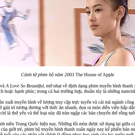
Cảnh từ phim bộ năm 2003
The House of Apple
và
A Love So Beautiful
, mờ nhạt về định dạng phim truyền hình thanh
ịch hoặc hạnh phúc; trong cả hai trường hợp, thuần túy là những nam/
ản xuất truyền hình về lượng truy cập trực tuyến và cái mà ngành công
hứ giải trí tương đương với thức ăn nhanh, dọn ra món diễn viên hấp d
là thứ yếu và thể loại này đã tràn ngập các bản chuyển thể rỗng tuếch 
anh niên Trung Quốc hiện nay. Những lối mòn được sử dụng lại giữa các
 của giới trẻ, phim bộ truyền hình thanh xuân ngày nay kể phiên bản 
về tuổi của các nhân vật chính là đồng phục học sinh của họ; ngôn ngữ