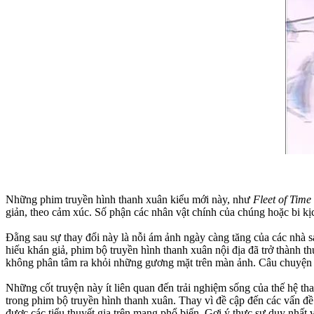
Những phim truyền hình thanh xuân kiểu mới này, như
Fleet of Time
giản, theo cảm xúc. Số phận các nhân vật chính của chúng hoặc bi k
Đằng sau sự thay đổi này là nỗi ám ảnh ngày càng tăng của các nhà s
hiếu khán giả, phim bộ truyền hình thanh xuân nội địa đã trở thành t
không phân tâm ra khỏi những gương mặt trên màn ảnh. Câu chuyện chỉ 
Những cốt truyện này ít liên quan đến trải nghiệm sống của thế hệ th
trong phim bộ truyền hình thanh xuân. Thay vì đề cập đến các vấn đề
được các tiểu thuyết gia trên mạng phổ biến. Gợi ý thực sự duy nhất 