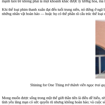
mạnh tuổi trẻ không phải là một khoảnh khắc được lý tưởng hóa, mà là
Khi thể loại phim thanh xuân đạt đến tuổi trung niên, nó đứng ở ngã
những nhân vật hoàn hảo — hoặc họ có thể phân rã cấu trúc thể loại 
Shining for One Thing
trở thành viên ngọc trai q
Mong muốn được sống trong một thế giới thần tiên là điều dễ hiểu, 
tình yêu lãng mạn có sức quyến rũ nhưng không hoàn hảo; và cuộc số