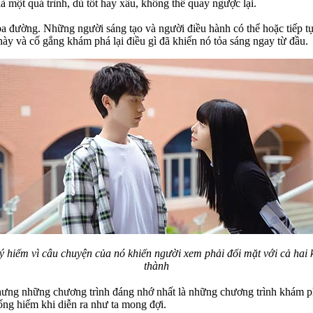
 một quá trình, dù tốt hay xấu, không thể quay ngược lại.
 ba đường. Những người sáng tạo và người điều hành có thể hoặc tiếp 
này và cố gắng khám phá lại điều gì đã khiến nó tỏa sáng ngay từ đầu.
uý hiếm vì câu chuyện của nó khiến người xem phải đối mặt với cả hai 
thành
nhưng những chương trình đáng nhớ nhất là những chương trình khám ph
ng hiếm khi diễn ra như ta mong đợi.