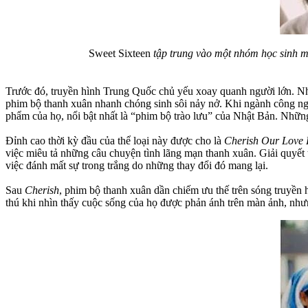
Sweet Sixteen
tập trung vào một nhóm học sinh mớ
Trước đó, truyền hình Trung Quốc chủ yếu xoay quanh người lớn. N
phim bộ thanh xuân nhanh chóng sinh sôi nảy nở. Khi ngành công ngh
phẩm của họ, nổi bật nhất là “phim bộ trào lưu” của Nhật Bản. Những
Đỉnh cao thời kỳ đầu của thể loại này được cho là
Cherish Our Love 
việc miêu tả những câu chuyện tình lãng mạn thanh xuân. Giải quyết t
việc đánh mất sự trong trắng do những thay đổi đó mang lại.
Sau
Cherish
, phim bộ thanh xuân dần chiếm ưu thế trên sóng truyền 
thú khi nhìn thấy cuộc sống của họ được phản ánh trên màn ảnh, nhưng