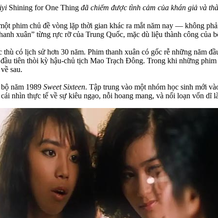
iyi
Shining for One Thing
đã chiếm được tình cảm của khán giả và th
t phim chủ đề vòng lặp thời gian khác ra mắt năm nay — không phải c
hanh xuân” từng rực rỡ của Trung Quốc, mặc dù liệu thành công của bộ 
ặc thù có lịch sử hơn 30 năm. Phim thanh xuân có gốc rễ những năm đ
ầu tiên thòi kỳ hậu-chủ tịch Mao Trạch Đông. Trong khi những phim n
 về sau.
m bộ năm 1989
Sweet Sixteen
. Tập trung vào một nhóm học sinh mới vào
ái nhìn thực tế về sự kiêu ngạo, nỗi hoang mang, và nổi loạn vốn dĩ là