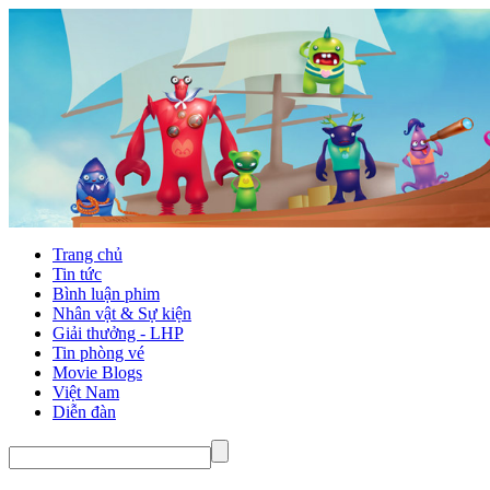
Trang chủ
Tin tức
Bình luận phim
Nhân vật & Sự kiện
Giải thưởng - LHP
Tin phòng vé
Movie Blogs
Việt Nam
Diễn đàn