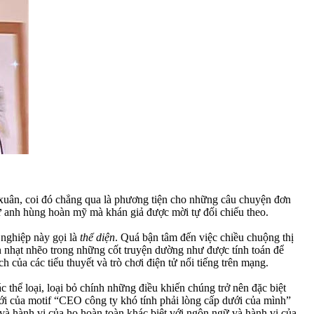
 xuân, coi đó chẳng qua là phương tiện cho những câu chuyện đơn
nữ anh hùng hoàn mỹ mà khán giả được mời tự đối chiếu theo.
 nghiệp này gọi là
thể diện
. Quá bận tâm đến việc chiều chuộng thị
ẫn nhạt nhẽo trong những cốt truyện dường như được tính toán để
của các tiểu thuyết và trò chơi điện tử nổi tiếng trên mạng.
 thể loại, loại bỏ chính những điều khiến chúng trở nên đặc biệt
mới của motif “CEO công ty khó tính phải lòng cấp dưới của mình”
 và hành vi của họ hoàn toàn khác biệt với ngôn ngữ và hành vi của