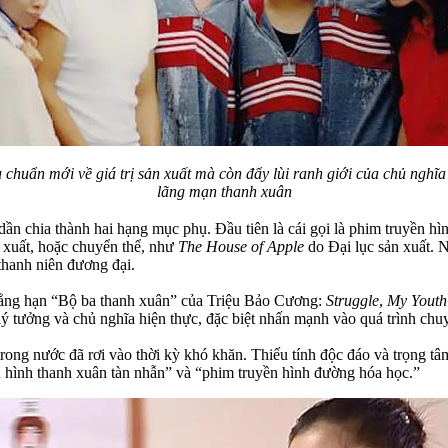
u chuẩn mới về giá trị sản xuất mà còn đẩy lùi ranh giới của chủ nghĩa
lãng mạn thanh xuân
n chia thành hai hạng mục phụ. Đầu tiên là cái gọi là phim truyền hình 
xuất, hoặc chuyển thể, như
The House of Apple
do Đại lục sản xuất. 
thanh niên đương đại.
hẳng hạn “Bộ ba thanh xuân” của Triệu Bảo Cương:
Struggle
,
My Youth
ý tưởng và chủ nghĩa hiện thực, đặc biệt nhấn mạnh vào quá trình chu
ng nước đã rơi vào thời kỳ khó khăn. Thiếu tính độc đáo và trọng tâm s
n hình thanh xuân tàn nhẫn” và “phim truyền hình đường hóa học.”