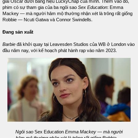
giải Oscar dưới bảng hiệu LuckyChap của mình. Thêm vào đó,
phim có sự tham gia của ba ngôi sao
Sex Education
: Emma
Mackey — mà người hâm mộ thường nhận xét là trông rất giống
Robbie — Ncuti Gatwa và Connor Swindells.
Đang sản xuất
Barbie
đã khởi quay tại Leavesden Studios của WB ở London vào
đầu năm nay, với kế hoạch phát hành rạp vào năm 2023.
Ngôi sao
Sex Education
Emma Mackey — mà người
hâm mộ thường nhận xét là trông rất giống Robbie —