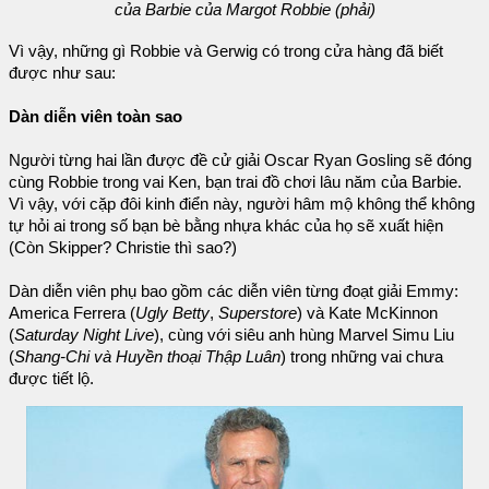
của Barbie của Margot Robbie (phải)
Vì vậy, những gì Robbie và Gerwig có trong cửa hàng đã biết
được như sau:
Dàn diễn viên toàn sao
Người từng hai lần được đề cử giải Oscar Ryan Gosling sẽ đóng
cùng Robbie trong vai Ken, bạn trai đồ chơi lâu năm của Barbie.
Vì vậy, với cặp đôi kinh điển này, người hâm mộ không thể không
tự hỏi ai trong số bạn bè bằng nhựa khác của họ sẽ xuất hiện
(Còn Skipper? Christie thì sao?)
Dàn diễn viên phụ bao gồm các diễn viên từng đoạt giải Emmy:
America Ferrera (
Ugly Betty
,
Superstore
) và Kate McKinnon
(
Saturday Night Live
), cùng với siêu anh hùng Marvel Simu Liu
(
Shang-Chi và Huyền thoại Thập Luân
) trong những vai chưa
được tiết lộ.