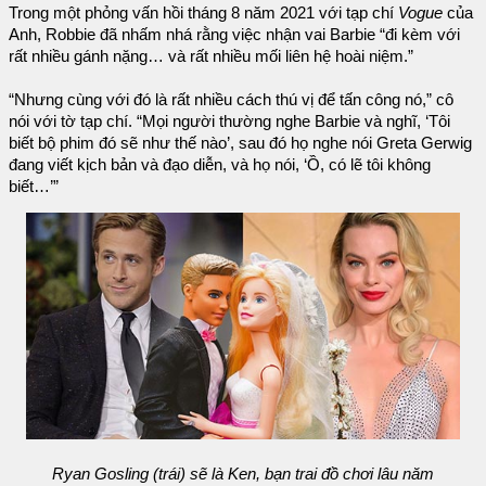
Trong một phỏng vấn hồi tháng 8 năm 2021 với tạp chí
Vogue
của
Anh, Robbie đã nhấm nhá rằng việc nhận vai Barbie “đi kèm với
rất nhiều gánh nặng… và rất nhiều mối liên hệ hoài niệm.”
“Nhưng cùng với đó là rất nhiều cách thú vị để tấn công nó,” cô
nói với tờ tạp chí. “Mọi người thường nghe Barbie và nghĩ, ‘Tôi
biết bộ phim đó sẽ như thế nào’, sau đó họ nghe nói Greta Gerwig
đang viết kịch bản và đạo diễn, và họ nói, ‘Ồ, có lẽ tôi không
biết…’”
Ryan Gosling (trái) sẽ là Ken, bạn trai đồ chơi lâu năm