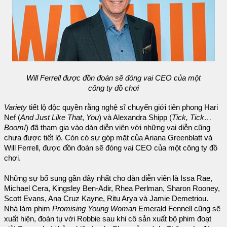
Will Ferrell được đồn đoán sẽ đóng vai CEO của một
công ty đồ chơi
Variety
tiết lộ độc quyền rằng nghệ sĩ chuyển giới tiên phong Hari
Nef (
And Just Like That
,
You
) và Alexandra Shipp (
Tick, Tick… ​​
Boom!
) đã tham gia vào dàn diễn viên với những vai diễn cũng
chưa được tiết lộ. Còn có sự góp mặt của Ariana Greenblatt và
Will Ferrell, được đồn đoán sẽ đóng vai CEO của một công ty đồ
chơi.
Những sự bổ sung gần đây nhất cho dàn diễn viên là Issa Rae,
Michael Cera, Kingsley Ben-Adir, Rhea Perlman, Sharon Rooney,
Scott Evans, Ana Cruz Kayne, Ritu Arya và Jamie Demetriou.
Nhà làm phim
Promising Young Woman
Emerald Fennell cũng sẽ
xuất hiện, đoàn tụ với Robbie sau khi cô sản xuất bộ phim đoạt