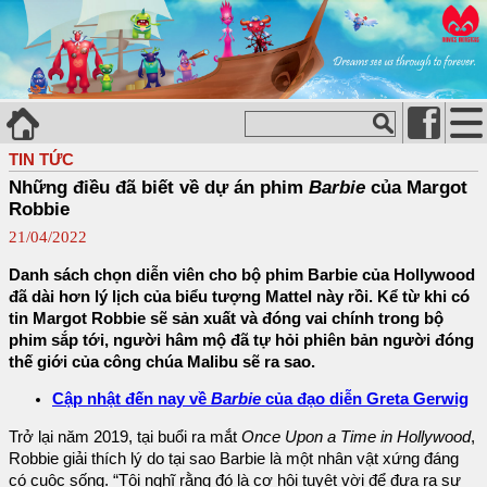
TIN TỨC
Những điều đã biết về dự án phim
Barbie
của Margot
Robbie
21/04/2022
Danh sách chọn diễn viên cho bộ phim Barbie của Hollywood
đã dài hơn lý lịch của biểu tượng Mattel này rồi. Kể từ khi có
tin Margot Robbie sẽ sản xuất và đóng vai chính trong bộ
phim sắp tới, người hâm mộ đã tự hỏi phiên bản người đóng
thế giới của công chúa Malibu sẽ ra sao.
Cập nhật đến nay về
Barbie
của đạo diễn Greta Gerwig
Trở lại năm 2019, tại buổi ra mắt
Once Upon a Time in Hollywood
,
Robbie giải thích lý do tại sao Barbie là một nhân vật xứng đáng
có cuộc sống. “Tôi nghĩ rằng đó là cơ hội tuyệt vời để đưa ra sự