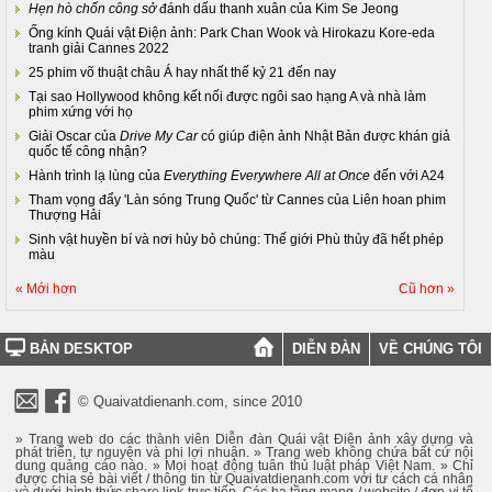
Hẹn hò chốn công sở
đánh dấu thanh xuân của Kim Se Jeong
Ống kính Quái vật Điện ảnh: Park Chan Wook và Hirokazu Kore-eda
tranh giải Cannes 2022
25 phim võ thuật châu Á hay nhất thế kỷ 21 đến nay
Tại sao Hollywood không kết nối được ngôi sao hạng A và nhà làm
phim xứng với họ
Giải Oscar của
Drive My Car
có giúp điện ảnh Nhật Bản được khán giả
quốc tế công nhận?
Hành trình lạ lùng của
Everything Everywhere All at Once
đến với A24
Tham vọng đẩy 'Làn sóng Trung Quốc' từ Cannes của Liên hoan phim
Thượng Hải
Sinh vật huyền bí và nơi hủy bỏ chúng: Thế giới Phù thủy đã hết phép
màu
« Mới hơn
Cũ hơn »
BẢN DESKTOP
DIỄN ĐÀN
VỀ CHÚNG TÔI
© Quaivatdienanh.com, since 2010
» Trang web do các thành viên Diễn đàn Quái vật Điện ảnh xây dựng và
phát triển, tự nguyện và phi lợi nhuận. » Trang web không chứa bất cứ nội
dung quảng cáo nào. » Mọi hoạt động tuân thủ luật pháp Việt Nam. » Chỉ
được chia sẻ bài viết / thông tin từ Quaivatdienanh.com với tư cách cá nhân
và dưới hình thức share link trực tiếp. Các hạ tầng mạng / website / đơn vị tổ