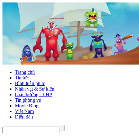
Trang chủ
Tin tức
Bình luận phim
Nhân vật & Sự kiện
Giải thưởng - LHP
Tin phòng vé
Movie Blogs
Việt Nam
Diễn đàn