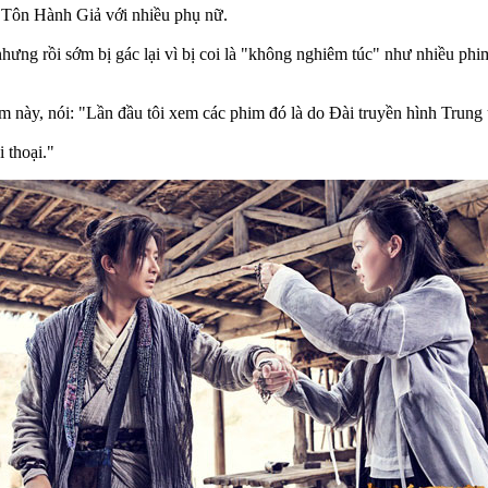
à Tôn Hành Giả với nhiều phụ nữ.
ưng rồi sớm bị gác lại vì bị coi là "không nghiêm túc" như nhiều ph
him này, nói: "Lần đầu tôi xem các phim đó là do Đài truyền hình Trun
i thoại."