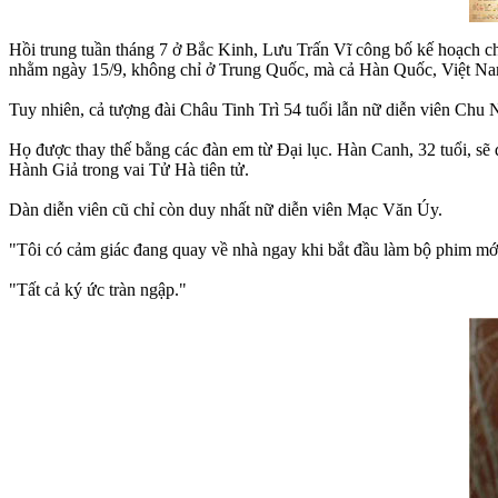
Hồi trung tuần tháng 7 ở Bắc Kinh, Lưu Trấn Vĩ công bố kế hoạch 
nhằm ngày 15/9, không chỉ ở Trung Quốc, mà cả Hàn Quốc, Việt Nam
Tuy nhiên, cả tượng đài Châu Tinh Trì 54 tuổi lẫn nữ diễn viên Chu 
Họ được thay thế bằng các đàn em từ Đại lục. Hàn Canh, 32 tuổi, sẽ
Hành Giả trong vai Tử Hà tiên tử.
Dàn diễn viên cũ chỉ còn duy nhất nữ diễn viên Mạc Văn Úy.
"Tôi có cảm giác đang quay về nhà ngay khi bắt đầu làm bộ phim mớ
"Tất cả ký ức tràn ngập."