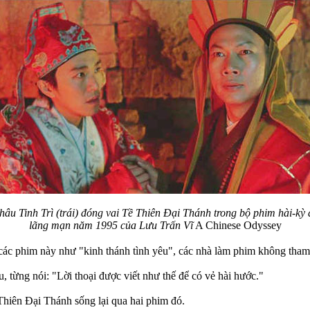
hâu Tinh Trì (trái) đóng vai Tề Thiên Đại Thánh trong bộ phim hài-kỳ 
lãng mạn năm 1995 của Lưu Trấn Vĩ
A Chinese Odyssey
các phim này như "kinh thánh tình yêu", các nhà làm phim không tham
từng nói: "Lời thoại được viết như thế để có vẻ hài hước."
 Thiên Đại Thánh sống lại qua hai phim đó.