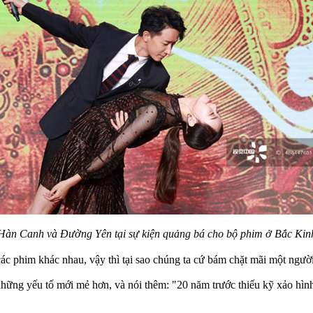
Hàn Canh và Đường Yên tại sự kiện quảng bá cho bộ phim ở Bắc Kin
ác phim khác nhau, vậy thì tại sao chúng ta cứ bám chặt mãi một ngườ
 những yếu tố mới mẻ hơn, và nói thêm: "20 năm trước thiếu kỹ xảo hìn