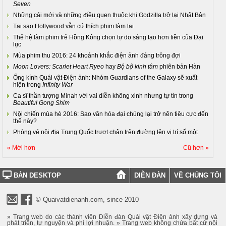
Seven
Những cái mới và những điều quen thuộc khi Godzilla trở lại Nhật Bản
Tại sao Hollywood vẫn cứ thích phim làm lại
Thế hệ làm phim trẻ Hồng Kông chọn tự do sáng tạo hơn tiền của Đại
lục
Mùa phim thu 2016: 24 khoảnh khắc điện ảnh đáng trông đợi
Moon Lovers: Scarlet Heart Ryeo
hay
Bộ bộ kinh tâm
phiên bản Hàn
Ống kính Quái vật Điện ảnh: Nhóm Guardians of the Galaxy sẽ xuất
hiện trong
Infinity War
Ca sĩ thần tượng Minah với vai diễn không xinh nhưng tự tin trong
Beautiful Gong Shim
Nội chiến mùa hè 2016: Sao văn hóa đại chúng lại trở nên tiêu cực đến
thế này?
Phòng vé nội địa Trung Quốc trượt chân trên đường lên vị trí số một
« Mới hơn
Cũ hơn »
BẢN DESKTOP
DIỄN ĐÀN
VỀ CHÚNG TÔI
© Quaivatdienanh.com, since 2010
» Trang web do các thành viên Diễn đàn Quái vật Điện ảnh xây dựng và
phát triển, tự nguyện và phi lợi nhuận. » Trang web không chứa bất cứ nội