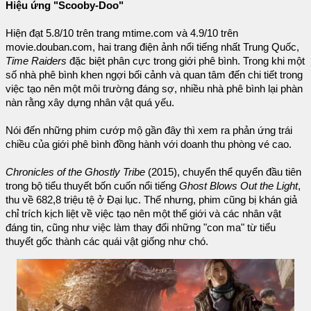
Hiệu ứng "Scooby-Doo"
Hiện đạt 5.8/10 trên trang mtime.com và 4.9/10 trên
movie.douban.com, hai trang điện ảnh nổi tiếng nhất Trung Quốc,
Time Raiders
đặc biệt phân cực trong giới phê bình. Trong khi một
số nhà phê bình khen ngợi bối cảnh và quan tâm đến chi tiết trong
việc tạo nên một môi trường đáng sợ, nhiều nhà phê bình lại phàn
nàn rằng xây dựng nhân vật quá yếu.
Nói đến những phim cướp mộ gần đây thì xem ra phản ứng trái
chiều của giới phê bình đồng hành với doanh thu phòng vé cao.
Chronicles of the Ghostly Tribe
(2015), chuyển thể quyển đầu tiên
trong bộ tiểu thuyết bốn cuốn nổi tiếng
Ghost Blows Out the Light
,
thu về 682,8 triệu tệ ở Đại lục. Thế nhưng, phim cũng bị khán giả
chỉ trích kịch liệt về việc tạo nên một thế giới và các nhân vật
đáng tin, cũng như việc làm thay đổi những "con ma" từ tiểu
thuyết gốc thành các quái vật giống như chó.