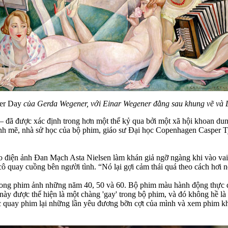
er Day
của Gerda Wegener, với Einar Wegener đằng sau khung vẽ và L
– đã được xác định trong hơn một thể kỷ qua bởi một xã hội khoan dung
 mạnh mẽ, nhà sử học của bộ phim, giáo sư Đại học Copenhagen Casper T
điện ảnh Đan Mạch Asta Nielsen làm khán giả ngỡ ngàng khi vào vai n
cô quay cuồng bên người tình. “Nó lại gợi cảm thái quá theo cách hơi nổi
rong phim ảnh những năm 40, 50 và 60. Bộ phim màu hành động thực 
 này được thể hiện là một chàng 'gay' trong bộ phim, và đó không hề 
ạc quay phim lại những lần yêu đương bỡn cợt của mình và xem phim k