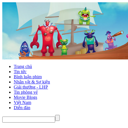
Trang chủ
Tin tức
Bình luận phim
Nhân vật & Sự kiện
Giải thưởng - LHP
Tin phòng vé
Movie Blogs
Việt Nam
Diễn đàn