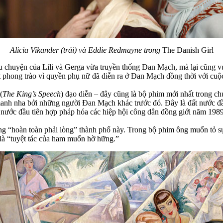
Alicia Vikander (trái) và Eddie Redmayne trong
The Danish Girl
 chuyện của Lili và Gerga vừa truyền thống Đan Mạch, mà lại cũng vượ
 phong trào vì quyền phụ nữ đã diễn ra ở Đan Mạch đồng thời với cuộ
(
The King’s Speech
) đạo diễn – đây cũng là bộ phim mới nhất trong 
 manh nha bởi những người Đan Mạch khác trước đó. Đây là đất nước 
à nước đầu tiên hợp pháp hóa các hiệp hội công dân đồng giới năm 19
ng “hoàn toàn phải lòng” thành phố này. Trong bộ phim ông muốn tỏ s
là “tuyệt tác của ham muốn hờ hững.”