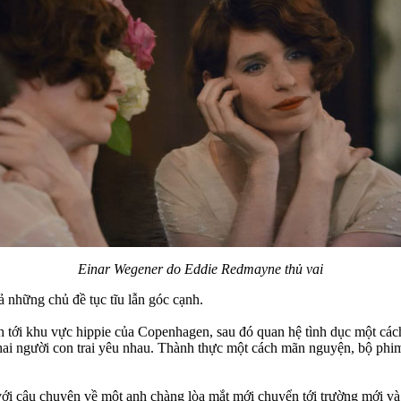
Einar Wegener do Eddie Redmayne thủ vai
 những chủ đề tục tĩu lẫn góc cạnh.
h tới khu vực hippie của Copenhagen, sau đó quan hệ tình dục một cách
ai người con trai yêu nhau. Thành thực một cách mãn nguyện, bộ phim 
với câu chuyện về một anh chàng lòa mắt mới chuyển tới trường mới và 