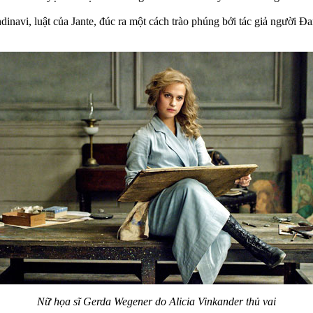
dinavi, luật của Jante, đúc ra một cách trào phúng bởi tác giả ngườ
Nữ họa sĩ Gerda Wegener do Alicia Vinkander thủ vai