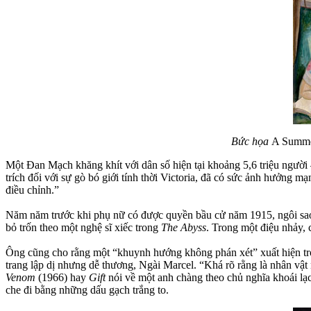
Bức họa
A Summ
Một Đan Mạch khăng khít với dân số hiện tại khoảng 5,6 triệu người 
trích đối với sự gò bó giới tính thời Victoria, đã có sức ảnh hưởng
điều chỉnh.”
Năm năm trước khi phụ nữ có được quyền bầu cử năm 1915, ngôi sao 
bỏ trốn theo một nghệ sĩ xiếc trong
The Abyss
. Trong một điệu nhảy, 
Ông cũng cho rằng một “khuynh hướng không phán xét” xuất hiện t
trang lập dị nhưng dễ thương, Ngài Marcel. “Khá rõ rằng là nhân vật
Venom
(1966) hay
Gift
nói về một anh chàng theo chủ nghĩa khoái l
che đi bằng những dấu gạch trắng to.