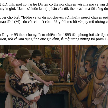
 giới tính, một cô gái trẻ lớn lên có thể nói chuyện với cha mẹ về vấn 
uyển giới. “Jante sẽ luôn là một phần của tôi, theo cách mà tôi cũng đư
r cho biết. “Eddie và tôi đã nói chuyện với những người chuyển giới v
nào đó.” (Mặc dù các chi tiết còn tương đối mơ hồ về quy mô nhưng ca
m Dogme 95 theo chủ nghĩa tự nhiên năm 1995 tiên phong bởi các đạo 
tion
, nói về lạm dụng tình dục gia đình, là một trong những bộ phim 