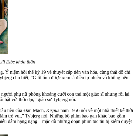
ili Elbe khỏa thân
. Ý niệm hồi thế kỷ 19 về thuyết cấp tiến văn hóa, cùng thái độ chỉ
ybjerg cho biết, “Giới tính được xem là điều tự nhiên và không nên
gười phụ nữ phóng khoáng cưới con trai một giáo sĩ nhưng rồi lại
 bật với thời đại,” giáo sư Tybjerg nói.
đầu tiên của Đan Mạch,
Kispus
năm 1956 nói về một nhà thiết kế thời
là làm trò vui,” Tybjerg nói. Những bộ phim bạo gan khác bao gồm
hiêu dâm hạng nặng – mặc dù những đoạn phim tục tĩu bị kiểm duyệt