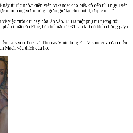
đề này từ lúc nhỏ,” diễn viên Vikander cho biết, cô đến từ Thụy Điển
ợc nuôi nấng với những người giữ lại chỉ chút ít, ở quê nhà.”
ề việc “trôi đi” hay hòa lẫn vào. Lili là một phụ nữ tương đối
 phẫu thuật của Elbe, bà chết năm 1931 sau khi có biến chứng gây ra
diễn Lars von Trier và Thomas Vinterberg. Cả Vikander và đạo diễn
Đan Mạch yêu thích của họ.