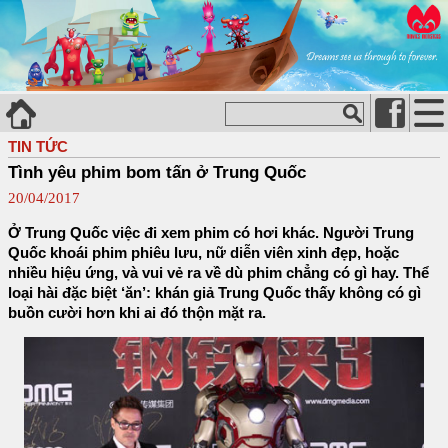
TIN TỨC
Tình yêu phim bom tấn ở Trung Quốc
20/04/2017
Ở Trung Quốc việc đi xem phim có hơi khác. Người Trung
Quốc khoái phim phiêu lưu, nữ diễn viên xinh đẹp, hoặc
nhiều hiệu ứng, và vui vẻ ra về dù phim chẳng có gì hay. Thể
loại hài đặc biệt ‘ăn’: khán giả Trung Quốc thấy không có gì
buồn cười hơn khi ai đó thộn mặt ra.