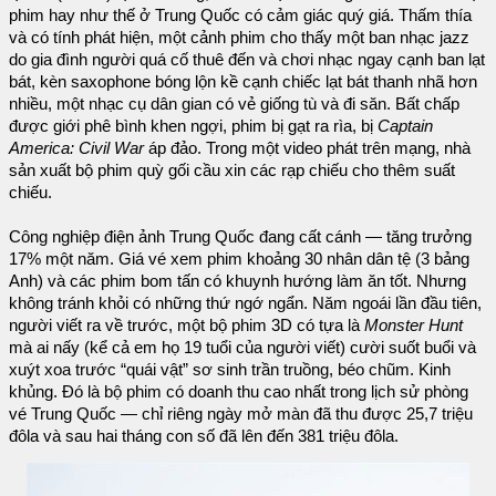
phim hay như thế ở Trung Quốc có cảm giác quý giá. Thấm thía
và có tính phát hiện, một cảnh phim cho thấy một ban nhạc jazz
do gia đình người quá cố thuê đến và chơi nhạc ngay cạnh ban lạt
bát, kèn saxophone bóng lộn kề cạnh chiếc lạt bát thanh nhã hơn
nhiều, một nhạc cụ dân gian có vẻ giống tù và đi săn. Bất chấp
được giới phê bình khen ngợi, phim bị gạt ra rìa, bị
Captain
America: Civil War
áp đảo. Trong một video phát trên mạng, nhà
sản xuất bộ phim quỳ gối cầu xin các rạp chiếu cho thêm suất
chiếu.
Công nghiệp điện ảnh Trung Quốc đang cất cánh — tăng trưởng
17% một năm. Giá vé xem phim khoảng 30 nhân dân tệ (3 bảng
Anh) và các phim bom tấn có khuynh hướng làm ăn tốt. Nhưng
không tránh khỏi có những thứ ngớ ngẩn. Năm ngoái lần đầu tiên,
người viết ra về trước, một bộ phim 3D có tựa là
Monster Hunt
mà ai nấy (kể cả em họ 19 tuổi của người viết) cười suốt buổi và
xuýt xoa trước “quái vật” sơ sinh trần truồng, béo chũm. Kinh
khủng. Đó là bộ phim có doanh thu cao nhất trong lịch sử phòng
vé Trung Quốc — chỉ riêng ngày mở màn đã thu được 25,7 triệu
đôla và sau hai tháng con số đã lên đến 381 triệu đôla.