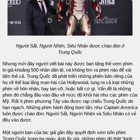
Người Sắt, Người Nhện, Siêu Nhân được chào đón ở
Trung Quốc
Nhưng mới đây người viết bài này được bạn tặng thẻ xem phim
trị giá khoảng 500 nhân dân tệ, và không tìm ra phim nào để xài
tấm thẻ cả. Trung Quốc đã phát triển những phiên bản riêng của
họ về thể loại lãng mạn-hài của Hollywood, tung ra cả loạt những
phim về hôn nhân, hay tan vỡ, hoặc bất cứ gì. Vấn đề là những
phim đó chẳng đâu vào đâu về mức độ khôi hài như các phim của
Mỹ. Rất ít phim phương Tây vào được rạp chiếu Trung Quốc do
hạn ngạch. Những phim hành động bom tấn, như
Captain America
luôn được chào đón: Người Sắt, Người Nhện và Siêu Nhân có vẻ
đều vào được.
Một người bạn của tác giả gần đây quyết định xem bốn phim
Trung Quốc trong ba ngày. Anh ấy nói, những phim đó thật “kinh