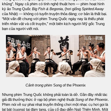
khủng”. Ngay cả phim có tính nghệ thuật hơn — phim hoạt hình
kỳ ảo Trung Quốc
Big Fish & Begonia
, (hơi giống
Spirited Away
của Nhật) — không có tuyến truyện thỏa đáng; cơ bản là thất bại.
“Một vấn đề chung với phim Trung Quốc ngày nay là thiếu phát
triển nhân vật và cốt truyện,” một biên kịch người Mỹ gốc Trung
bạn của người viết nói.
Cảnh trong phim
Song of the Phoenix
Nhưng phim Trung Quốc không phải toàn là dở. Gần đây nhất tác
giả đã thưởng thức ở rạp bộ phim nghệ thuật
Song of the Phoenix
.
Phim nói về sự phai nhạt truyền thống chơi một nhạc cụ hơi gọi là
lạt bát (suona) tại đám tang, của cố đạo diễn Ngô Thiên Minh. Một