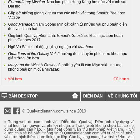
Extraordinary Mission
: Nhà làm phim Hồng Kông hợp tác với cảnh sát
Đại lục
Gặp gỡ những giọng xì trum cho các nhân vật trong
Smurfs: The Lost
Village
Good Manager
: Nam Goong Min cất cánh từ những vai phụ phản diện
đến vai chính hài
Ống kính Quái vật Điện ảnh:
Ismael's Ghosts
sẽ khai mạc Liên hoan
phim Cannes 2017
Ngô Vũ Sâm khởi động lại sự nghiệp với
Manhunt
Guardians of the Galaxy Vol. 2
hướng đến chuyến phiêu lưu khoa học
giả tưởng lớn hơn
Mary and the Witch's Flower
có những yếu tố của Miyazaki - nhưng
không phải phim của Miyazaki
« Mới hơn
Cũ hơn »
BẢN DESKTOP
DIỄN ĐÀN
VỀ CHÚNG TÔI
© Quaivatdienanh.com, since 2010
» Trang web do các thành viên Diễn đàn Quái vật Điện ảnh xây dựng và
phát triển, tự nguyện và phi lợi nhuận. » Trang web không chứa bất cứ nội
dung quảng cáo nào. » Mọi hoạt động tuân thủ luật pháp Việt Nam. » Chỉ
được chia sẻ bài viết / thông tin từ Quaivatdienanh.com với tư cách cá nhân
và dưới hình thức share link trực tiếp. Các hạ tầng mạng / website / đơn vị tổ