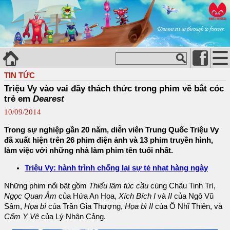
TIN TỨC
Triệu Vy vào vai đầy thách thức trong phim về bắt cóc
trẻ em
Dearest
10/09/2014
Trong sự nghiệp gần 20 năm, diễn viên Trung Quốc Triệu Vy
đã xuất hiện trên 26 phim điện ảnh và 13 phim truyền hình,
làm việc với những nhà làm phim tên tuổi nhất.
Triệu Vy: hành trình chống lại sự tẻ nhạt hàng ngày
Những phim nổi bật gồm
Thiếu lâm túc cầu
cùng Châu Tinh Trì,
Ngọc Quan Âm
của Hứa An Hoa,
Xích Bích I
và
II
của Ngô Vũ
Sâm,
Họa bì
của Trần Gia Thượng,
Họa bì II
của Ô Nhĩ Thiên, và
Cẩm Y Vệ
của Lý Nhân Cảng.