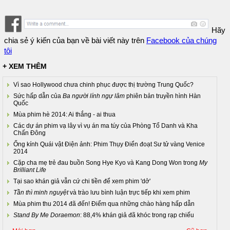
Hãy
chia sẻ ý kiến của bạn về bài viết này trên
Facebook của chúng
tôi
+ XEM THÊM
Vì sao Hollywood chưa chinh phục được thị trường Trung Quốc?
Sức hấp dẫn của
Ba người lính ngự lâm
phiên bản truyền hình Hàn
Quốc
Mùa phim hè 2014: Ai thắng - ai thua
Các dự án phim vạ lây vì vụ án ma túy của Phòng Tổ Danh và Kha
Chấn Đông
Ống kính Quái vật Điện ảnh: Phim Thụy Điển đoạt Sư tử vàng Venice
2014
Cặp cha mẹ trẻ đau buồn Song Hye Kyo và Kang Dong Won trong
My
Brilliant Life
Tại sao khán giả vẫn cứ chi tiền để xem phim 'dở'
Tần thì minh nguyệt
và trào lưu bình luận trực tiếp khi xem phim
Mùa phim thu 2014 đã đến! Điểm qua những chào hàng hấp dẫn
Stand By Me Doraemon
: 88,4% khán giả đã khóc trong rạp chiếu