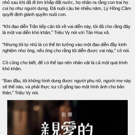
nhỏ sau khi đã đi tìm khắp đất nước, họ nhận ra rằng con trai họ
coi họ như người dưng. Đã nuôi cậu bé nhiều năm, Lý Hồng Cầm
quyết định giành quyền nuôi con.
“Khi đạo diễn Trần tiếp cận tôi về vai diễn này, tôi đã cho rằng đây
là một vai diễn khó khăn,” Triệu Vy nói với Tân Hoa xã.
“Nhưng tôi tự nhủ là có thể tin tưởng vào một đạo diễn đầy kinh
nghiệm như ông, nếu ông cho rằng tôi diễn được vai này,” cô nói.
Cô cũng cho biết, để có thể tạo nên nhân vật là cả một quá trình
khó khăn.
“Ban đầu, tôi không hình dung được người phụ nữ, người mẹ này
sẽ thế nào, và phải thực sự cố gắng tạo một hình ảnh cho bản
thân,” Triệu Vy nói.