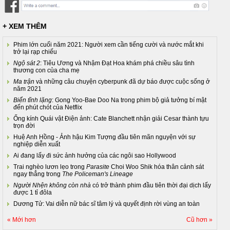
+ XEM THÊM
Phim lớn cuối năm 2021: Người xem cần tiếng cười và nước mắt khi
trở lại rạp chiếu
Ngộ sát 2
: Tiêu Ương và Nhậm Đạt Hoa khám phá chiều sâu tình
thương con của cha mẹ
Ma trận
và những câu chuyện cyberpunk đã dự báo được cuộc sống ở
năm 2021
Biển tĩnh lặng
: Gong Yoo-Bae Doo Na trong phim bộ giả tưởng bí mật
đến phút chót của Netflix
Ống kính Quái vật Điện ảnh: Cate Blanchett nhận giải Cesar thành tựu
trọn đời
Huệ Anh Hồng - Ảnh hậu Kim Tượng đầu tiên mãn nguyện với sự
nghiệp diễn xuất
Ai đang lấy đi sức ảnh hưởng của các ngôi sao Hollywood
Trai nghèo lươn lẹo trong
Parasite
Choi Woo Shik hóa thân cảnh sát
ngay thẳng trong
The Policeman's Lineage
Người Nhện không còn nhà
có trở thành phim đầu tiên thời đại dịch lấy
được 1 tỉ đôla
Dương Tử: Vai diễn nữ bác sĩ tâm lý và quyết định rời vùng an toàn
« Mới hơn
Cũ hơn »