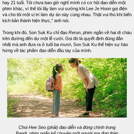
hay 21 tuổi. Tôi chưa bao giờ nghĩ mình có cơ hội đạo diễn một
phim khác, vì thế tôi lấy làm vui sướng khi Lee Je Hoon gọi điện
và cho tôi một vị trí làm dự án này cùng nhau. Thật vui thú khi biến
kịch bản thành hiện thực,” anh nói.
Trong khi đó, Son Suk Ku chỉ đạo
Rerun
, phim ngắn về hai dì cháu
trên đường đến dự một lễ cưới. Gọi đó là quyết định đúng đắn
nhất mà anh đưa ra ở tuổi ba mươi, Son Suk Ku thể hiện sự hào
hứng về tác phẩm đạo diễn đầu tay của mình.
Choi Hee Seo (phải) đạo diễn và đóng chính trong
Bandi
, phim ngắn kể chuyện một người mẹ đơn thân