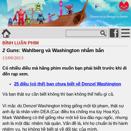
BÌNH LUẬN PHIM
2 Guns
: Wahlberg và Washington nhắm bắn
13/09/2013
Có nhiều điều mà hãng phim muốn bạn phải biết trước khi đi
đến rạp xem.
25 điều (có thể) bạn chưa biết về Denzel Washington
Và bạn thật sự cần biết không thì bạn không thể hiểu gì cả.
Vì mặc dù Denzel Washington trông giống một tội phạm, thật sự
anh ấy là nhân viên DEA (Cục điều tra chống ma túy Hoa Kỳ).
Mark Wahlberg có thể giống như một kẻ lừa đảo ngu ngốc, nhưng
anh là một đặc nhiệm hải quân. Vấn đề là, khi họ chuẩn bị thi hành
nhiệm vụ, họ không hề biết gì về đối tác của mình.