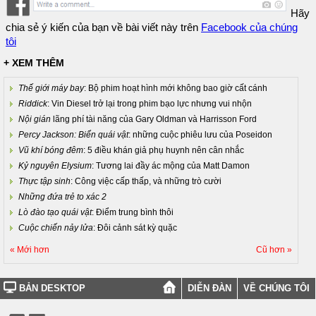
Hãy
chia sẻ ý kiến của bạn về bài viết này trên
Facebook của chúng
tôi
+ XEM THÊM
Thế giới máy bay
: Bộ phim hoạt hình mới không bao giờ cất cánh
Riddick
: Vin Diesel trở lại trong phim bạo lực nhưng vui nhộn
Nội gián
lãng phí tài năng của Gary Oldman và Harrisson Ford
Percy Jackson: Biển quái vật
: những cuộc phiêu lưu của Poseidon
Vũ khí bóng đêm
: 5 điều khán giả phụ huynh nên cân nhắc
Kỷ nguyên Elysium
: Tương lai đầy ác mộng của Matt Damon
Thực tập sinh
: Công việc cấp thấp, và những trò cười
Những đứa trẻ to xác 2
Lò đào tạo quái vật
: Điểm trung bình thôi
Cuộc chiến nảy lửa
: Đôi cảnh sát kỳ quặc
« Mới hơn
Cũ hơn »
BẢN DESKTOP
DIỄN ĐÀN
VỀ CHÚNG TÔI