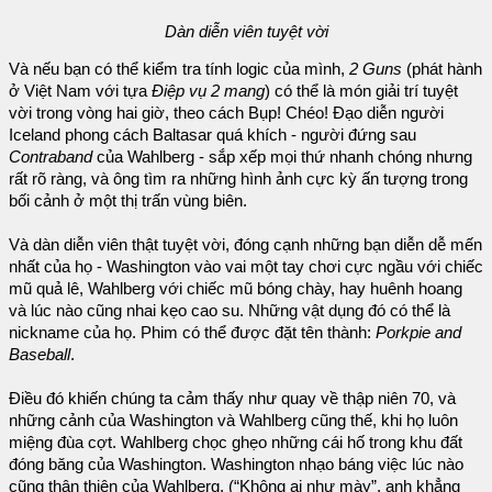
Dàn diễn viên tuyệt vời
Và nếu bạn có thể kiểm tra tính logic của mình,
2 Guns
(phát hành
ở Việt Nam với tựa
Điệp vụ 2 mang
) có thể là món giải trí tuyệt
vời trong vòng hai giờ, theo cách Bụp! Chéo! Đạo diễn người
Iceland phong cách Baltasar quá khích - người đứng sau
Contraband
của Wahlberg - sắp xếp mọi thứ nhanh chóng nhưng
rất rõ ràng, và ông tìm ra những hình ảnh cực kỳ ấn tượng trong
bối cảnh ở một thị trấn vùng biên.
Và dàn diễn viên thật tuyệt vời, đóng cạnh những bạn diễn dễ mến
nhất của họ - Washington vào vai một tay chơi cực ngầu với chiếc
mũ quả lê, Wahlberg với chiếc mũ bóng chày, hay huênh hoang
và lúc nào cũng nhai kẹo cao su. Những vật dụng đó có thể là
nickname của họ. Phim có thể được đặt tên thành:
Porkpie and
Baseball
.
Điều đó khiến chúng ta cảm thấy như quay về thập niên 70, và
những cảnh của Washington và Wahlberg cũng thế, khi họ luôn
miệng đùa cợt. Wahlberg chọc ghẹo những cái hố trong khu đất
đóng băng của Washington. Washington nhạo báng việc lúc nào
cũng thân thiện của Wahlberg. (“Không ai như mày”, anh khẳng