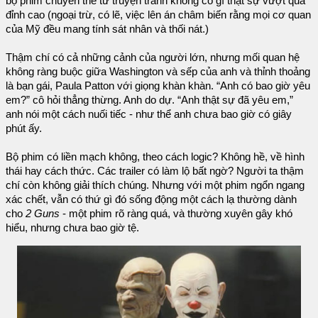
bộ phim chuyển thể từ truyện tranh không có gì thật sự vượt qua
đỉnh cao (ngoại trừ, có lẽ, việc lên án châm biến rằng mọi cơ quan
của Mỹ đều mang tính sát nhân và thối nát.)
Thậm chí có cả những cảnh của người lớn, nhưng mối quan hệ
không ràng buộc giữa Washington và sếp của anh và thỉnh thoảng
là bạn gái, Paula Patton với giọng khàn khàn. “Anh có bao giờ yêu
em?” cô hỏi thẳng thừng. Anh do dự. “Anh thật sự đã yêu em,”
anh nói một cách nuối tiếc - như thể anh chưa bao giờ có giây
phút ấy.
Bộ phim có liền mạch không, theo cách logic? Không hề, về hình
thái hay cách thức. Các trailer có làm lộ bất ngờ? Người ta thậm
chí còn không giải thích chúng. Nhưng với một phim ngổn ngang
xác chết, vẫn có thứ gì đó sống động một cách lạ thường dành
cho
2 Guns
- một phim rõ ràng quá, và thường xuyên gây khó
hiểu, nhưng chưa bao giờ tệ.