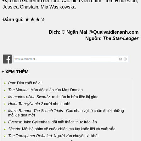
Đạo diễn Guillermo del Toro. Các diễn viên chính: Tom Hiddleston,
Jessica Chastain, Mia Wasikowska
Đánh giá: ★ ★ ★ ½
Dịch: © Ngân Mai @Quaivatdienanh.com
Nguồn:
The Star-Ledger
+ XEM THÊM
Pan
: Dìm chết nó đi!
The Martian
: Màn độc diễn của Matt Damon
Memories of the Sword
đơn thuần là bữa tiệc thị giác
Hotel Transylvania 2
cười nhe nanh!
Maze Runner: The Scorch Trials
- Các nhân vật lê chân đi tới những
mối đe dọa mới
Everest
: Jake Gyllenhaal đối mặt thách thức trèo lên
Sicario
: Một bộ phim về cuộc chiến ma túy khốc liệt và xuất sắc
The Transporter Refueled
: Người vận chuyển xịt khói