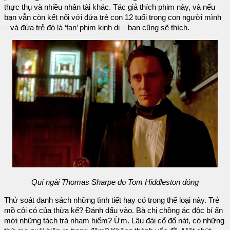
thực thụ và nhiều nhân tài khác. Tác giả thích phim này, và nếu
bạn vẫn còn kết nối với đứa trẻ con 12 tuổi trong con người mình
– và đứa trẻ đó là ‘fan’ phim kinh dị – bạn cũng sẽ thích.
Quí ngài Thomas Sharpe do Tom Hiddleston đóng
Thử soát danh sách những tình tiết hay có trong thể loại này. Trẻ
mồ côi có của thừa kế? Đánh dấu vào. Bà chị chồng ác độc bí ẩn
mời những tách trà nham hiểm? Ừm. Lâu đài cổ đổ nát, có những