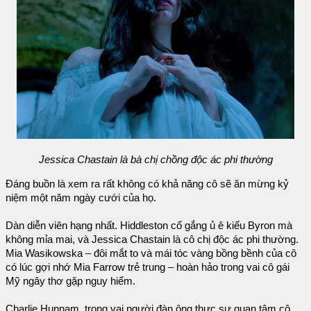
Jessica Chastain là bà chị chồng độc ác phi thường
Đáng buồn là xem ra rất không có khả năng cô sẽ ăn mừng kỷ
niệm một năm ngày cưới của họ.
Dàn diễn viên hạng nhất. Hiddleston cố gắng ủ ê kiểu Byron mà
không mỉa mai, và Jessica Chastain là cô chị độc ác phi thường.
Mia Wasikowska – đôi mắt to và mái tóc vàng bồng bềnh của cô
có lúc gợi nhớ Mia Farrow trẻ trung – hoàn hảo trong vai cô gái
Mỹ ngây thơ gặp nguy hiểm.
Charlie Hunnam, trong vai người đàn ông thực sự quan tâm cô,