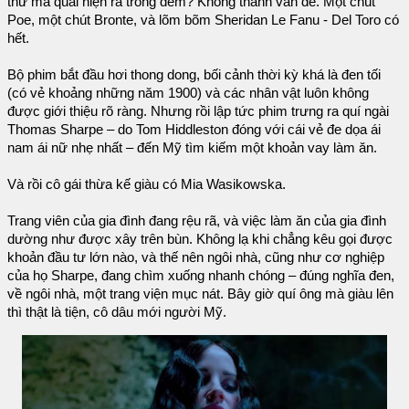
thứ ma quái hiện ra trong đêm? Không thành vấn đề. Một chút
Poe, một chút Bronte, và lõm bõm Sheridan Le Fanu - Del Toro có
hết.
Bộ phim bắt đầu hơi thong dong, bối cảnh thời kỳ khá là đen tối
(có vẻ khoảng những năm 1900) và các nhân vật luôn không
được giới thiệu rõ ràng. Nhưng rồi lập tức phim trưng ra quí ngài
Thomas Sharpe – do Tom Hiddleston đóng với cái vẻ đe dọa ái
nam ái nữ nhẹ nhất – đến Mỹ tìm kiếm một khoản vay làm ăn.
Và rồi cô gái thừa kế giàu có Mia Wasikowska.
Trang viên của gia đình đang rệu rã, và việc làm ăn của gia đình
dường như được xây trên bùn. Không lạ khi chẳng kêu gọi được
khoản đầu tư lớn nào, và thế nên ngôi nhà, cũng như cơ nghiệp
của họ Sharpe, đang chìm xuống nhanh chóng – đúng nghĩa đen,
về ngôi nhà, một trang viện mục nát. Bây giờ quí ông mà giàu lên
thì thật là tiện, cô dâu mới người Mỹ.