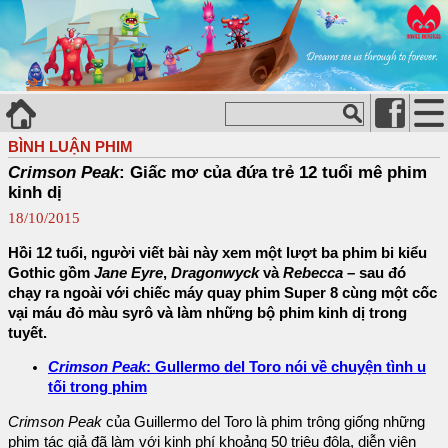
BÌNH LUẬN PHIM
Crimson Peak
: Giấc mơ của đứa trẻ 12 tuổi mê phim
kinh dị
18/10/2015
Hồi 12 tuổi, người viết bài này xem một lượt ba phim bi kiểu
Gothic gồm
Jane Eyre
,
Dragonwyck
và
Rebecca
– sau đó
chạy ra ngoài với chiếc máy quay phim Super 8 cùng một cốc
vại máu đỏ màu syrô và làm những bộ phim kinh dị trong
tuyết.
Crimson Peak
: Gullermo del Toro nói về chuyện tình u
tối trong phim
Crimson Peak
của Guillermo del Toro là phim trông giống những
phim tác giả đã làm với kinh phí khoảng 50 triệu đôla, diễn viên