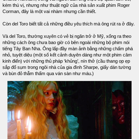
kém thú vị, nhưng như thuật ngữ của nhà sản xuất phim Roger
Corman, đây là một vai nhàm nhưng cần thiết.
Còn del Toro biết tất cả những điều yêu thích mà ông rút ra ở đây.
Và del Toro, thường xuyên có vẻ bị ngăn trở ở Mỹ, xổng ra theo
những cách ông chưa bao giờ có bên ngoài những bộ phim nói
tiếng Tây Ban Nha. Ông lấp đầy màn ảnh bằng những chấm phá
nhỏ, tuyệt diệu (một số kết cảnh duyên dáng như một phim câm
kinh điển) với những thủ pháp ‘khủng’, nín thở (cầu thang ọp ẹp
sắp đổ sụm trong ngôi nhà của gia đình Sharpe, giấy dán tường
và bùn đỏ thẫm thấm qua ván sàn như máu.)