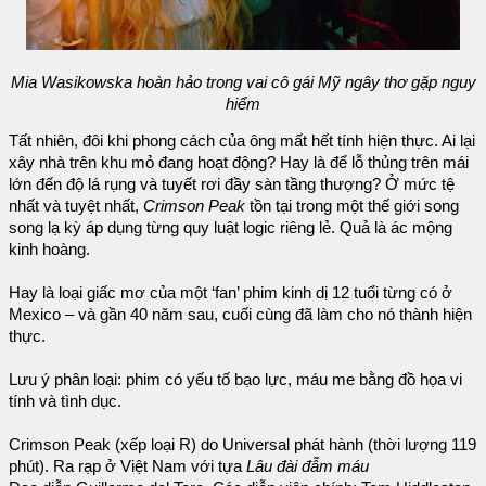
Mia Wasikowska hoàn hảo trong vai cô gái Mỹ ngây thơ gặp nguy
hiểm
Tất nhiên, đôi khi phong cách của ông mất hết tính hiện thực. Ai lại
xây nhà trên khu mỏ đang hoạt động? Hay là để lỗ thủng trên mái
lớn đến độ lá rụng và tuyết rơi đầy sàn tầng thượng? Ở mức tệ
nhất và tuyệt nhất,
Crimson Peak
tồn tại trong một thế giới song
song lạ kỳ áp dụng từng quy luật logic riêng lẻ. Quả là ác mộng
kinh hoàng.
Hay là loại giấc mơ của một ‘fan’ phim kinh dị 12 tuổi từng có ở
Mexico – và gần 40 năm sau, cuối cùng đã làm cho nó thành hiện
thực.
Lưu ý phân loại: phim có yếu tố bạo lực, máu me bằng đồ họa vi
tính và tình dục.
Crimson Peak (xếp loại R) do Universal phát hành (thời lượng 119
phút). Ra rạp ở Việt Nam với tựa
Lâu đài đẫm máu