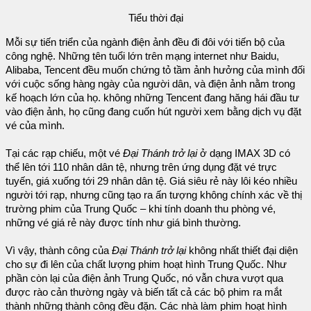
Tiểu thời đại
Mỗi sự tiến triển của ngành điện ảnh đều đi đôi với tiến bộ của
công nghệ. Những tên tuổi lớn trên mạng internet như Baidu,
Alibaba, Tencent đều muốn chứng tỏ tầm ảnh hưởng của mình đối
với cuộc sống hàng ngày của người dân, và điện ảnh nằm trong
kế hoạch lớn của họ. không những Tencent đang hăng hái đầu tư
vào điện ảnh, họ cũng đang cuốn hút người xem bằng dịch vụ đặt
vé của mình.
Tại các rạp chiếu, một vé
Đại Thánh trở lại
ở dạng IMAX 3D có
thể lên tới 110 nhân dân tệ, nhưng trên ứng dụng đặt vé trực
tuyến, giá xuống tới 29 nhân dân tệ. Giá siêu rẻ này lôi kéo nhiều
người tới rạp, nhưng cũng tạo ra ấn tượng không chính xác về thị
trường phim của Trung Quốc – khi tính doanh thu phòng vé,
những vé giá rẻ này được tính như giá bình thường.
Vì vậy, thành công của
Đại Thánh trở lại
không nhất thiết đại diện
cho sự đi lên của chất lượng phim hoạt hình Trung Quốc. Như
phần còn lại của điện ảnh Trung Quốc, nó vẫn chưa vượt qua
được rào cản thường ngày và biến tất cả các bộ phim ra mắt
thành những thành công đều đặn. Các nhà làm phim hoạt hình