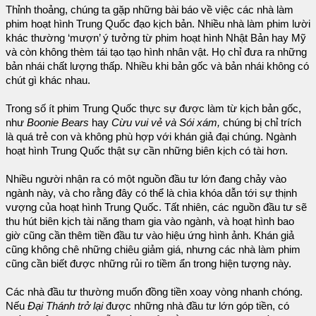
Thỉnh thoảng, chúng ta gặp những bài báo về việc các nhà làm
phim hoạt hình Trung Quốc đạo kịch bản. Nhiều nhà làm phim lười
khác thường ‘mượn’ ý tưởng từ phim hoạt hình Nhật Bản hay Mỹ
và còn không thèm tái tạo tạo hình nhân vật. Họ chỉ đưa ra những
bản nhái chất lượng thấp. Nhiều khi bản gốc và bản nhái không có
chút gì khác nhau.
Trong số ít phim Trung Quốc thực sự được làm từ kịch bản gốc,
như
Boonie Bears
hay
Cừu vui vẻ và Sói xám,
chúng bị chỉ trích
là quá trẻ con và không phù hợp với khán giả đại chúng. Ngành
hoạt hình Trung Quốc thật sự cần những biên kịch có tài hơn.
Nhiều người nhận ra có một nguồn đầu tư lớn đang chảy vào
ngành này, và cho rằng đây có thể là chìa khóa dẫn tới sự thịnh
vượng của hoạt hình Trung Quốc. Tất nhiên, các nguồn đầu tư sẽ
thu hút biên kịch tài năng tham gia vào ngành, và hoạt hình bao
giờ cũng cần thêm tiền đầu tư vào hiệu ứng hình ảnh. Khán giả
cũng không chê những chiêu giảm giá, nhưng các nhà làm phim
cũng cần biết được những rủi ro tiềm ẩn trong hiện tượng này.
Các nhà đầu tư thường muốn đồng tiền xoay vòng nhanh chóng.
Nếu
Đại Thánh trở lại
được những nhà đầu tư lớn góp tiền, có