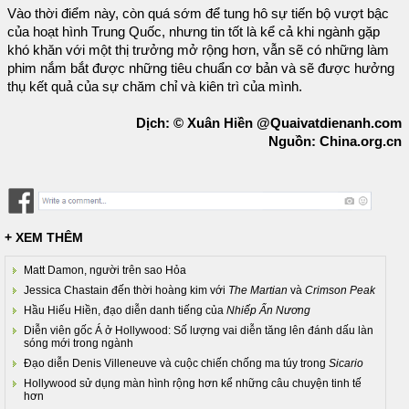
Vào thời điểm này, còn quá sớm để tung hô sự tiến bộ vượt bậc
của hoạt hình Trung Quốc, nhưng tin tốt là kể cả khi ngành gặp
khó khăn với một thị trưởng mở rộng hơn, vẫn sẽ có những làm
phim nắm bắt được những tiêu chuẩn cơ bản và sẽ được hưởng
thụ kết quả của sự chăm chỉ và kiên trì của mình.
Dịch: © Xuân Hiền @Quaivatdienanh.com
Nguồn: China.org.cn
+ XEM THÊM
Matt Damon, người trên sao Hỏa
Jessica Chastain đến thời hoàng kim với
The Martian
và
Crimson Peak
Hầu Hiếu Hiền, đạo diễn danh tiếng của
Nhiếp Ẩn Nương
Diễn viên gốc Á ở Hollywood: Số lượng vai diễn tăng lên đánh dấu làn
sóng mới trong ngành
Đạo diễn Denis Villeneuve và cuộc chiến chống ma túy trong
Sicario
Hollywood sử dụng màn hình rộng hơn kể những câu chuyện tinh tế
hơn