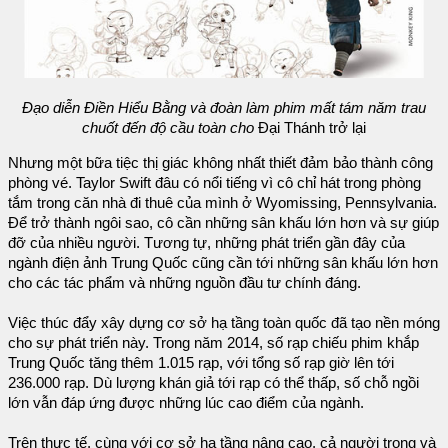
Đạo diễn Điền Hiểu Bằng và đoàn làm phim mất tám năm trau
chuốt đến độ cầu toàn cho
Đại Thánh trở lại
Nhưng một bữa tiệc thị giác không nhất thiết đảm bảo thành công
phòng vé. Taylor Swift đâu có nổi tiếng vì cô chỉ hát trong phòng
tắm trong căn nhà đi thuê của mình ở Wyomissing, Pennsylvania.
Để trở thành ngôi sao, cô cần những sân khấu lớn hơn và sự giúp
đỡ của nhiều người. Tương tự, những phát triển gần đây của
ngành điện ảnh Trung Quốc cũng cần tới những sân khấu lớn hơn
cho các tác phẩm và những nguồn đầu tư chính đáng.
Việc thúc đẩy xây dựng cơ sở hạ tầng toàn quốc đã tạo nền móng
cho sự phát triển này. Trong năm 2014, số rạp chiếu phim khắp
Trung Quốc tăng thêm 1.015 rạp, với tổng số rạp giờ lên tới
236.000 rạp. Dù lượng khán giả tới rạp có thể thấp, số chỗ ngồi
lớn vẫn đáp ứng được những lúc cao điểm của ngành.
Trên thực tế, cùng với cơ sở hạ tầng nâng cao, cả người trong và