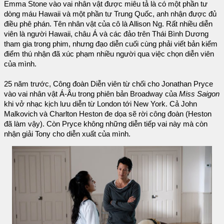
Emma Stone vào vai nhân vật được miêu tả là có một phần tư
dòng máu Hawaii và một phần tư Trung Quốc, anh nhận được đủ
điều phê phán. Tên nhân vật của cô là Allison Ng. Rất nhiều diễn
viên là người Hawaii, châu Á và các đảo trên Thái Bình Dương
tham gia trong phim, nhưng đạo diễn cuối cùng phải viết bản kiểm
điểm thú nhận đã xúc phạm nhiều người qua việc chọn diễn viên
của mình.
25 năm trước, Công đoàn Diễn viên từ chối cho Jonathan Pryce
vào vai nhân vật Á-Âu trong phiên bản Broadway của
Miss Saigon
khi vở nhạc kịch lưu diễn từ London tới New York. Cả John
Malkovich và Charlton Heston đe dọa sẽ rời công đoàn (Heston
đã làm vậy). Còn Pryce không những diễn tiếp vai này mà còn
nhận giải Tony cho diễn xuất của mình.