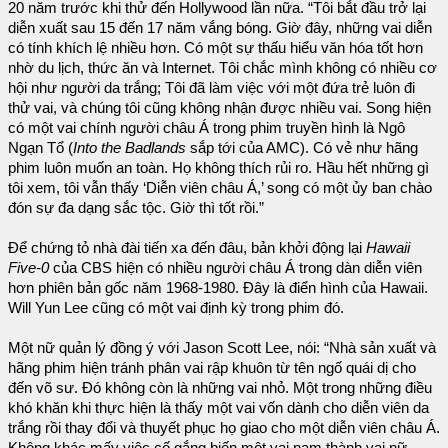
20 năm trước khi thử đến Hollywood lần nữa. “Tôi bắt đầu trở lại
diễn xuất sau 15 đến 17 năm vắng bóng. Giờ đây, những vai diễn
có tính khích lệ nhiều hơn. Có một sự thấu hiểu văn hóa tốt hơn
nhờ du lịch, thức ăn và Internet. Tôi chắc mình không có nhiều cơ
hội như người da trắng; Tôi đã làm việc với một đứa trẻ luôn đi
thử vai, và chúng tôi cũng không nhận được nhiều vai. Song hiện
có một vai chính người châu Á trong phim truyền hình là Ngô
Ngạn Tổ (
Into the Badlands
sắp tới của AMC). Có vẻ như hãng
phim luôn muốn an toàn. Họ không thích rủi ro. Hầu hết những gì
tôi xem, tôi vẫn thấy ‘Diễn viên châu Á,’ song có một ủy ban chào
đón sự đa dạng sắc tộc. Giờ thì tốt rồi.”
Để chứng tỏ nhà đài tiến xa đến đâu, bản khởi động lại
Hawaii
Five-0
của CBS hiện có nhiều người châu Á trong dàn diễn viên
hơn phiên bản gốc năm 1968-1980. Đây là điển hình của Hawaii.
Will Yun Lee cũng có một vai định kỳ trong phim đó.
Một nữ quản lý đồng ý với Jason Scott Lee, nói: “Nhà sản xuất và
hãng phim hiện tránh phân vai rập khuôn từ tên ngố quái dị cho
đến võ sư. Đó không còn là những vai nhỏ. Một trong những điều
khó khăn khi thực hiện là thấy một vai vốn dành cho diễn viên da
trắng rồi thay đổi và thuyết phục họ giao cho một diễn viên châu Á.