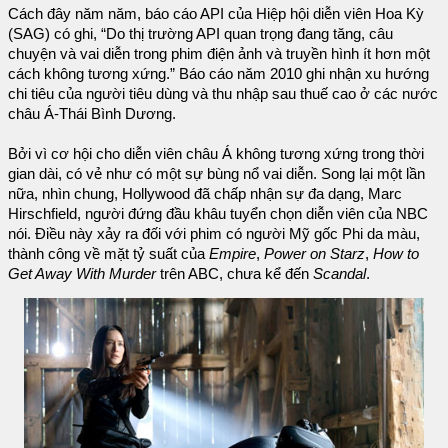
Cách đây năm năm, báo cáo API của Hiệp hội diễn viên Hoa Kỳ
(SAG) có ghi, “Do thị trường API quan trọng đang tăng, câu
chuyện và vai diễn trong phim điện ảnh và truyền hình ít hơn một
cách không tương xứng.” Báo cáo năm 2010 ghi nhận xu hướng
chi tiêu của người tiêu dùng và thu nhập sau thuế cao ở các nước
châu Á-Thái Bình Dương.
Bởi vì cơ hội cho diễn viên châu Á không tương xứng trong thời
gian dài, có vẻ như có một sự bùng nổ vai diễn. Song lại một lần
nữa, nhìn chung, Hollywood đã chấp nhận sự đa dạng, Marc
Hirschfield, người đứng đầu khâu tuyển chọn diễn viên của NBC
nói. Điều này xảy ra đối với phim có người Mỹ gốc Phi da màu,
thành công về mặt tỷ suất của
Empire
,
Power on Starz
,
How to
Get Away With Murder
trên ABC, chưa kể đến
Scandal
.