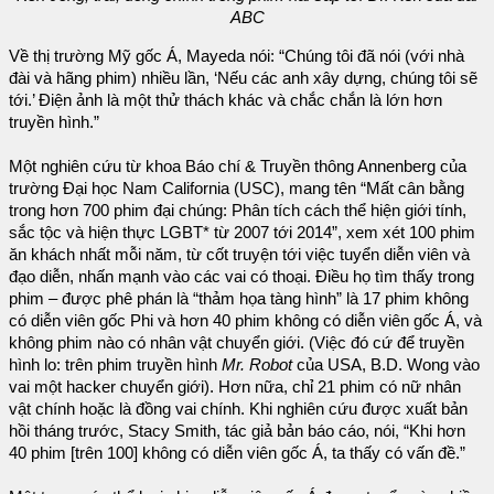
ABC
Về thị trường Mỹ gốc Á, Mayeda nói: “Chúng tôi đã nói (với nhà
đài và hãng phim) nhiều lần, ‘Nếu các anh xây dựng, chúng tôi sẽ
tới.’ Điện ảnh là một thử thách khác và chắc chắn là lớn hơn
truyền hình.”
Một nghiên cứu từ khoa Báo chí & Truyền thông Annenberg của
trường Đại học Nam California (USC), mang tên “Mất cân bằng
trong hơn 700 phim đại chúng: Phân tích cách thể hiện giới tính,
sắc tộc và hiện thực LGBT* từ 2007 tới 2014”, xem xét 100 phim
ăn khách nhất mỗi năm, từ cốt truyện tới việc tuyển diễn viên và
đạo diễn, nhấn mạnh vào các vai có thoại. Điều họ tìm thấy trong
phim – được phê phán là “thảm họa tàng hình” là 17 phim không
có diễn viên gốc Phi và hơn 40 phim không có diễn viên gốc Á, và
không phim nào có nhân vật chuyển giới. (Việc đó cứ để truyền
hình lo: trên phim truyền hình
Mr. Robot
của USA, B.D. Wong vào
vai một hacker chuyển giới). Hơn nữa, chỉ 21 phim có nữ nhân
vật chính hoặc là đồng vai chính. Khi nghiên cứu được xuất bản
hồi tháng trước, Stacy Smith, tác giả bản báo cáo, nói, “Khi hơn
40 phim [trên 100] không có diễn viên gốc Á, ta thấy có vấn đề.”