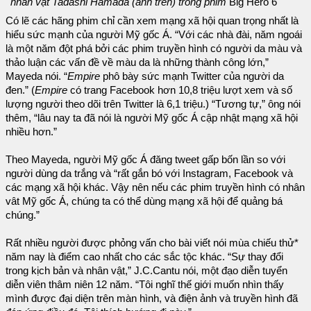
nhân vật Tadashi Hamada (ảnh trên) trong phim
Big Hero 6
Có lẽ các hãng phim chỉ cần xem mạng xã hội quan trọng nhất là
hiểu sức mạnh của người Mỹ gốc Á. “Với các nhà đài, năm ngoái
là một năm đột phá bởi các phim truyền hình có người da màu và
thảo luận các vấn đề về màu da là những thành công lớn,”
Mayeda nói. “
Empire
phô bày sức mạnh Twitter của người da
đen.” (
Empire
có trang Facebook hơn 10,8 triệu lượt xem và số
lượng người theo dõi trên Twitter là 6,1 triệu.) “Tương tự,” ông nói
thêm, “lâu nay ta đã nói là người Mỹ gốc Á cập nhật mạng xã hội
nhiều hơn.”
Theo Mayeda, người Mỹ gốc Á đăng tweet gấp bốn lần so với
người dùng da trắng và “rất gắn bó với Instagram, Facebook và
các mạng xã hội khác. Vậy nên nếu các phim truyền hình có nhân
vât Mỹ gốc Á, chúng ta có thể dùng mạng xã hội để quảng bá
chúng.”
Rất nhiều người được phỏng vấn cho bài viết nói mùa chiếu thử*
năm nay là điểm cao nhất cho các sắc tộc khác. “Sự thay đổi
trong kịch bản và nhân vật,” J.C.Cantu nói, một đạo diễn tuyển
diễn viên thâm niên 12 năm. “Tôi nghĩ thế giới muốn nhìn thấy
mình được đại diện trên màn hình, và điện ảnh và truyền hình đã