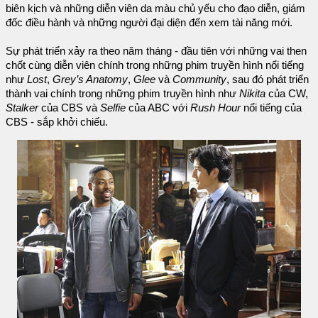
biên kịch và những diễn viên da màu chủ yếu cho đạo diễn, giám
đốc điều hành và những người đại diện đến xem tài năng mới.
Sự phát triển xảy ra theo năm tháng - đầu tiên với những vai then
chốt cùng diễn viên chính trong những phim truyền hình nổi tiếng
như
Lost
,
Grey’s Anatomy
,
Glee
và
Community
, sau đó phát triển
thành vai chính trong những phim truyền hình như
Nikita
của CW,
Stalker
của CBS và
Selfie
của ABC với
Rush Hour
nổi tiếng của
CBS - sắp khởi chiếu.