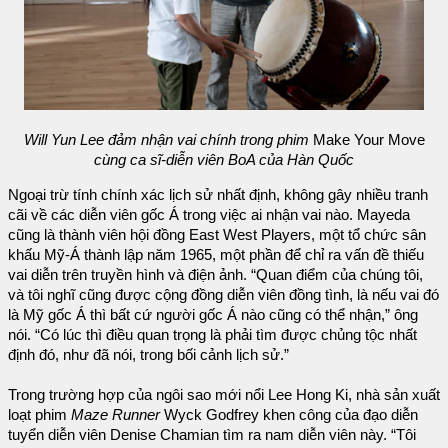
Will Yun Lee đảm nhận vai chính trong phim
Make Your Move
cùng ca sĩ-diễn viên BoA của Hàn Quốc
Ngoại trừ tính chính xác lịch sử nhất định, không gây nhiều tranh
cãi về các diễn viên gốc Á trong việc ai nhận vai nào. Mayeda
cũng là thành viên hội đồng East West Players, một tổ chức sân
khấu Mỹ-Á thành lập năm 1965, một phần để chỉ ra vấn đề thiếu
vai diễn trên truyền hình và điện ảnh. “Quan điểm của chúng tôi,
và tôi nghĩ cũng được cộng đồng diễn viên đồng tình, là nếu vai đó
là Mỹ gốc Á thì bất cứ người gốc Á nào cũng có thể nhận,” ông
nói. “Có lúc thì điều quan trọng là phải tìm được chủng tộc nhất
định đó, như đã nói, trong bối cảnh lịch sử.”
Trong trường hợp của ngôi sao mới nổi Lee Hong Ki, nhà sản xuất
loạt phim
Maze Runner
Wyck Godfrey khen công của đạo diễn
tuyển diễn viên Denise Chamian tìm ra nam diễn viên này. “Tôi