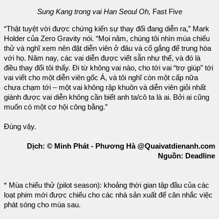
Sung Kang trong vai Han Seoul Oh,
Fast Five
“Thật tuyệt vời được chứng kiến sự thay đổi đang diễn ra,” Mark
Holder của Zero Gravity nói. “Mọi năm, chúng tôi nhìn mùa chiếu
thử và nghĩ xem nên đặt diễn viên ở đâu và cố gắng để trung hòa
với họ. Năm nay, các vai diễn được viết sẵn như thế, và đó là
điều thay đổi tôi thấy. Đi từ không vai nào, cho tới vai “trợ giúp” tới
vai viết cho một diễn viên gốc Á, và tôi nghĩ còn một cấp nữa
chưa chạm tới – một vai không rập khuôn và diễn viên giỏi nhất
giành được vai diễn không cần biết anh ta/cô ta là ai. Bởi ai cũng
muốn có một cơ hội công bằng.”
Đúng vậy.
Dịch: © Minh Phát - Phương Hà @Quaivatdienanh.com
Nguồn: Deadline
* Mùa chiếu thử (pilot season): khoảng thời gian tập đầu của các
loạt phim mới được chiếu cho các nhà sản xuất để cân nhắc việc
phát sóng cho mùa sau.