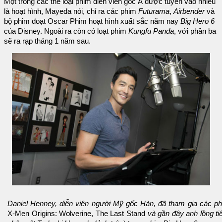
Một trong các thể loại phim diễn viên gốc Á được tuyển vào nhiều
là hoạt hình, Mayeda nói, chỉ ra các phim
Futurama
,
Airbender
và
bộ phim đoạt Oscar Phim hoạt hình xuất sắc năm nay
Big Hero 6
của Disney. Ngoài ra còn có loạt phim
Kungfu Panda
, với phần ba
sẽ ra rạp tháng 1 năm sau.
Daniel Henney, diễn viên người Mỹ gốc Hàn, đã tham gia các p
X-Men Origins: Wolverine, The Last Stand
và gần đây anh lồng ti