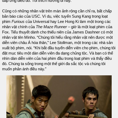
đáp ứng điều đó. Tôi thích hướng đi này.”
Cũng có những nhân vật trên màn ảnh rộng cần chỉ ra, bất chấp
bản báo cáo của USC. Ví dụ, việc tuyển Sung Kang trong loạt
phim
Furious
của Universal hay Lee Hong Ki làm một trong các
nhân vật chính của
The Maze Runner
– giờ là một loạt phim của
Fox. Tiểu thuyết dành cho thiếu niên của James Dashner có một
nhân vật tên Minho. “Chúng tôi hiểu rằng nhân vật nên được một
diễn viên châu Á hóa thân,” Lee Stollman, một trong các nhà sản
xuất bộ phim, nói. “Khi bắt đầu tuyển diễn viên cho phim, chúng tôi
đặt mục tiêu một dàn diễn viên đa dạng chủng tộc. Và bạn có thể
nhìn dàn diễn viên của hai phim đầu trong loạt phim và thấy điều
đó. Chúng ta sống trong một thế giới đa sắc tộc và chúng tôi
muốn phản ánh điều này.”