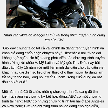
Nhân vật Nikita do Maggie Q thủ vai trong phim truyền hình cùng
tên của CW
“Giờ đây chúng ta có tất cả vai chính đa dạng trên truyền hình và
khán giả đang chấp nhận chuyện này,” Hirschfield nói. “Nhà đài
không ngớ ngẩn. Họ hiện đang phát triển các chương trình truyền
hình với người châu Á, Mỹ Latinh và Mỹ gốc Phi. Điều này bắt
đầu cách đây 15 năm với một liên minh đại diện cho các diễn viên
khác nhau đại diện số liệu chân thực cho thấy người ta đang làm
tốt hay tệ thế nào,” ông nói. “Mất 15 năm, song cuối cùng đã bắt
đầu có kết quả.”
Mỗi năm nhà đài tổ chức những chương trình đa dạng để tìm
kiếm tài năng và thường ký kết hợp đồng. ABC có một chương
trình tài năng; NBC có những chương trình tấu hài ở Los Angeles
và New York; CBS có chương trình hài đa dạng cho đạo diễn,