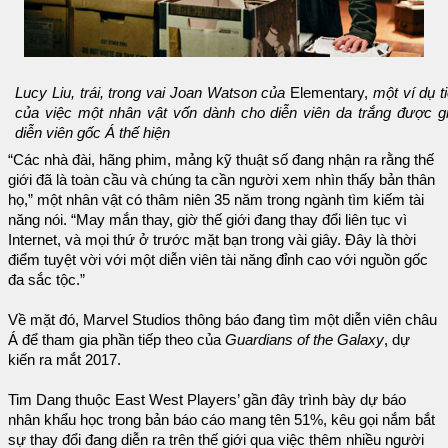
Lucy Liu, trái, trong vai Joan Watson của
Elementary,
một ví dụ t
của việc một nhân vật vốn dành cho diễn viên da trắng được g
diễn viên gốc Á thế hiện
“Các nhà đài, hãng phim, mảng kỹ thuật số đang nhận ra rằng thế
giới đã là toàn cầu và chúng ta cần người xem nhìn thấy bản thân
họ,” một nhân vật có thâm niên 35 năm trong ngành tìm kiếm tài
năng nói. “May mắn thay, giờ thế giới đang thay đổi liên tục vì
Internet, và mọi thứ ở trước mặt bạn trong vài giây. Đây là thời
điểm tuyệt vời với một diễn viên tài năng đỉnh cao với nguồn gốc
đa sắc tộc.”
Về mặt đó, Marvel Studios thông báo đang tìm một diễn viên châu
Á để tham gia phần tiếp theo của
Guardians of the Galaxy
, dự
kiến ra mắt 2017.
Tim Dang thuộc East West Players’ gần đây trình bày dự báo
nhân khẩu học trong bản báo cáo mang tên 51%, kêu gọi nắm bắt
sự thay đổi đang diễn ra trên thế giới qua việc thêm nhiều người