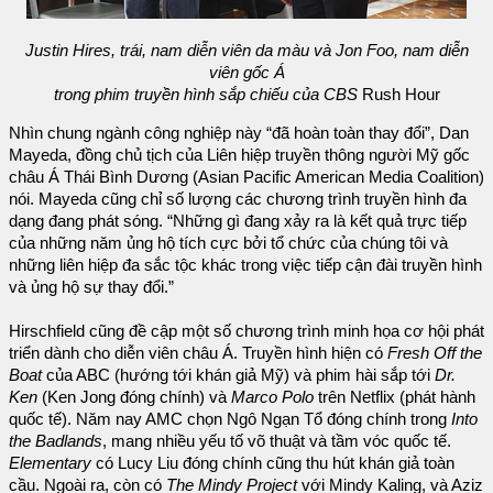
Justin Hires, trái, nam diễn viên da màu và Jon Foo, nam diễn
viên gốc Á
trong phim truyền hình sắp chiếu của CBS
Rush Hour
Nhìn chung ngành công nghiệp này “đã hoàn toàn thay đổi”, Dan
Mayeda, đồng chủ tịch của Liên hiệp truyền thông người Mỹ gốc
châu Á Thái Bình Dương (Asian Pacific American Media Coalition)
nói. Mayeda cũng chỉ số lượng các chương trình truyền hình đa
dạng đang phát sóng. “Những gì đang xảy ra là kết quả trực tiếp
của những năm ủng hộ tích cực bởi tổ chức của chúng tôi và
những liên hiệp đa sắc tộc khác trong việc tiếp cận đài truyền hình
và ủng hộ sự thay đổi.”
Hirschfield cũng đề cập một số chương trình minh họa cơ hội phát
triển dành cho diễn viên châu Á. Truyền hình hiện có
Fresh Off the
Boat
của ABC (hướng tới khán giả Mỹ) và phim hài sắp tới
Dr.
Ken
(Ken Jong đóng chính) và
Marco Polo
trên Netflix (phát hành
quốc tế). Năm nay AMC chọn Ngô Ngạn Tổ đóng chính trong
Into
the Badlands
, mang nhiều yếu tố võ thuật và tầm vóc quốc tế.
Elementary
có Lucy Liu đóng chính cũng thu hút khán giả toàn
cầu. Ngoài ra, còn có
The Mindy Project
với Mindy Kaling, và Aziz