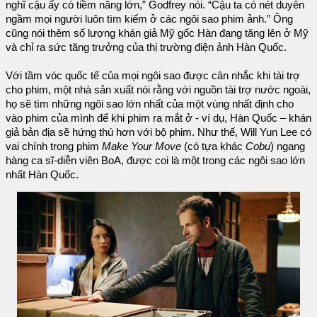
nghĩ cậu ấy có tiềm năng lớn,” Godfrey nói. “Cậu ta có nét duyên
ngầm mọi người luôn tìm kiếm ở các ngôi sao phim ảnh.” Ông
cũng nói thêm số lượng khán giả Mỹ gốc Hàn đang tăng lên ở Mỹ
và chỉ ra sức tăng trưởng của thị trường điện ảnh Hàn Quốc.
Với tầm vóc quốc tế của mọi ngôi sao được cân nhắc khi tài trợ
cho phim, một nhà sản xuất nói rằng với nguồn tài trợ nước ngoài,
họ sẽ tìm những ngôi sao lớn nhất của một vùng nhất định cho
vào phim của mình để khi phim ra mắt ở - ví dụ, Hàn Quốc – khán
giả bản địa sẽ hứng thú hơn với bộ phim. Như thế, Will Yun Lee có
vai chính trong phim
Make Your Move
(có tựa khác
Cobu
) ngang
hàng ca sĩ-diễn viên BoA, được coi là một trong các ngôi sao lớn
nhất Hàn Quốc.