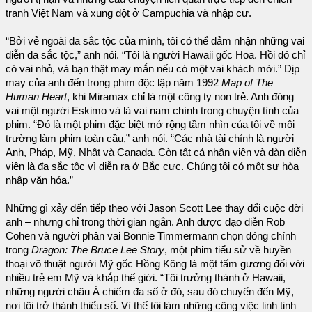
tranh Việt Nam và xung đột ở Campuchia và nhập cư.
“Bởi vẻ ngoài đa sắc tộc của mình, tôi có thể đảm nhận những vai
diễn đa sắc tộc,” anh nói. “Tôi là người Hawaii gốc Hoa. Hồi đó chỉ
có vai nhỏ, và bạn thật may mắn nếu có một vai khách mời.” Dịp
may của anh đến trong phim độc lập năm 1992
Map of The
Human Heart
, khi Miramax chỉ là một công ty non trẻ. Anh đóng
vai một người Eskimo và là vai nam chính trong chuyện tình của
phim. “Đó là một phim đặc biệt mở rộng tầm nhìn của tôi về môi
trường làm phim toàn cầu,” anh nói. “Các nhà tài chính là người
Anh, Pháp, Mỹ, Nhật và Canada. Còn tất cả nhân viên và dàn diễn
viên là đa sắc tộc vì diễn ra ở Bắc cực. Chúng tôi có một sự hòa
nhập văn hóa.”
Những gì xảy đến tiếp theo với Jason Scott Lee thay đổi cuộc đời
anh – nhưng chỉ trong thời gian ngắn. Anh được đạo diễn Rob
Cohen và người phân vai Bonnie Timmermann chọn đóng chính
trong
Dragon: The Bruce Lee Story
, một phim tiểu sử về huyền
thoại võ thuật người Mỹ gốc Hồng Kông là một tấm gương đối với
nhiều trẻ em Mỹ và khắp thế giới. “Tôi trưởng thành ở Hawaii,
những người châu Á chiếm đa số ở đó, sau đó chuyển đến Mỹ,
nơi tôi trở thành thiểu số. Vì thế tôi làm những công việc linh tinh