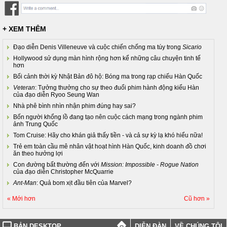
+ XEM THÊM
Đạo diễn Denis Villeneuve và cuộc chiến chống ma túy trong
Sicario
Hollywood sử dụng màn hình rộng hơn kể những câu chuyện tinh tế
hơn
Bối cảnh thời kỳ Nhật Bản đô hộ: Bóng ma trong rạp chiếu Hàn Quốc
Veteran
: Tưởng thưởng cho sự theo đuổi phim hành động kiểu Hàn
của đạo diễn Ryoo Seung Wan
Nhà phê bình nhìn nhận phim đúng hay sai?
Bốn người khổng lồ đang tạo nên cuộc cách mạng trong ngành phim
ảnh Trung Quốc
Tom Cruise: Hãy cho khán giả thấy tiền - và cả sự kỳ lạ khó hiểu nữa!
Trẻ em toàn cầu mê nhân vật hoạt hình Hàn Quốc, kinh doanh đồ chơi
ăn theo hưởng lợi
Con đường bất thường đến với
Mission: Impossible - Rogue Nation
của đạo diễn Christopher McQuarrie
Ant-Man
: Quả bom xịt đầu tiên của Marvel?
« Mới hơn
Cũ hơn »
BẢN DESKTOP
DIỄN ĐÀN
VỀ CHÚNG TÔI