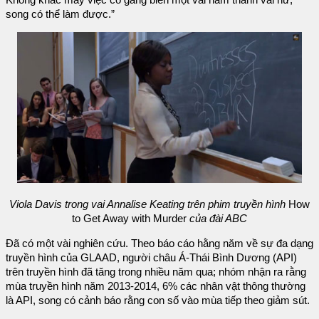
Không khác mấy việc cố gắng biến một vai nam thành vai nữ,
song có thể làm được.”
Viola Davis trong vai Annalise Keating trên phim truyền hình
How
to Get Away with Murder
của đài ABC
Đã có một vài nghiên cứu. Theo báo cáo hằng năm về sự đa dạng
truyền hình của GLAAD, người châu Á-Thái Bình Dương (API)
trên truyền hình đã tăng trong nhiều năm qua; nhóm nhận ra rằng
mùa truyền hình năm 2013-2014, 6% các nhân vật thông thường
là API, song có cảnh báo rằng con số vào mùa tiếp theo giảm sút.