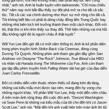
sống gia đình, mà nếu không nhận, bạn phải tiếp tục làm công
nhật,” anh nói. Anh là huấn luyện viên taekwondo. “Chỉ mùa chiếu
thử* năm nay mới bắt đầu thấy sự đột phá mở ra cho tất cả sắc
tộc. Tất cả các vai chính dường như thực sự mở rộng cho tất cả.
Tôi không biết liệu có phải là dòng chảy đồng tiền Trung Quốc hay
những nhà biên kịch trẻ trưởng thành theo một cách khác. Đối với
tôi, thật thú vị khi nhìn thấy sự thay đổi. Thể hiện những vai mà hồi
đầu không nghĩ đó là người châu Á thật tuyệt.”
Will Yun Lee đến giờ đã có một năm thống trị. Anh là kẻ phản diện
trong phim truyền hình
Strike Back
của Cinemax, đóng cùng
Dương Tử Quỳnh. Những phim anh tham gia gần đây gồm
San
Andreas
với Dwayne “The Rock” Johnson,
True Blood
của HBO
và nhân vật Harada trong
The Wolverine
của Fox. Anh còn tham
gia tập đầu phim truyền hình
Falling Water
dài hai giờ của đạo diễn
Juan Carlos Fresnadillo.
Bởi có nhiều diễn viên thuộc nhóm thiểu số đang trên đà tăng,
những vai kiểu mẫu mới được tạo nên, mang đến hy vọng cho
những người khác. Về phần Will Yun Lee, thấy một diễn viên châu
Á trên màn ảnh rộng thay đổi cuộc đời anh. "Denzel Washington
và Sean Penn là những vai kiểu mẫu của tôi cho đến khi có Jason
Scott Lee,” anh nói. “Mãi đến khi anh xuất hiện trên màn ảnh thì tôi