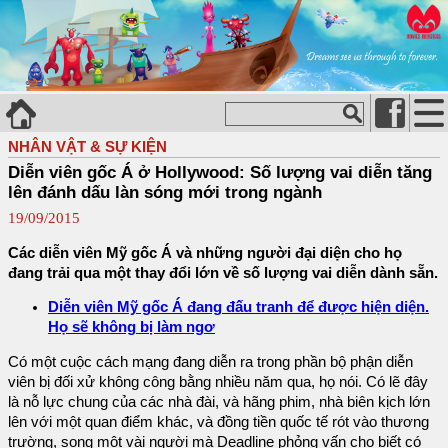
NHÂN VẬT & SỰ KIỆN
Diễn viên gốc Á ở Hollywood: Số lượng vai diễn tăng
lên đánh dấu làn sóng mới trong ngành
19/09/2015
Các diễn viên Mỹ gốc Á và những người đại diện cho họ
đang trải qua một thay đổi lớn về số lượng vai diễn dành sẵn.
Diễn viên Mỹ gốc Á đang đấu tranh để được hiện diện.
Họ sẽ không bị làm ngơ
Có một cuộc cách mạng đang diễn ra trong phần bộ phận diễn
viên bị đối xử không công bằng nhiều năm qua, họ nói. Có lẽ đây
là nỗ lực chung của các nhà đài, và hãng phim, nhà biên kịch lớn
lên với một quan điểm khác, và đồng tiền quốc tế rót vào thương
trường, song một vài người mà Deadline phỏng vấn cho biết có