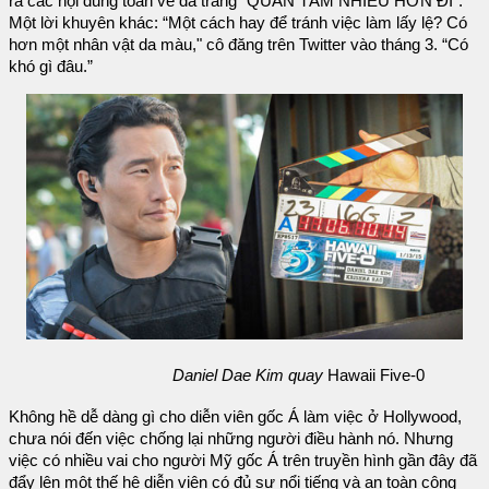
ra các nội dung toàn về da trắng “QUAN TÂM NHIỀU HƠN ĐI”.
Một lời khuyên khác: “Một cách hay để tránh việc làm lấy lệ? Có
hơn một nhân vật da màu," cô đăng trên Twitter vào tháng 3. “Có
khó gì đâu.”
Daniel Dae Kim quay
Hawaii Five-0
Không hề dễ dàng gì cho diễn viên gốc Á làm việc ở Hollywood,
chưa nói đến việc chống lại những người điều hành nó. Nhưng
việc có nhiều vai cho người Mỹ gốc Á trên truyền hình gần đây đã
đẩy lên một thế hệ diễn viên có đủ sự nổi tiếng và an toàn công