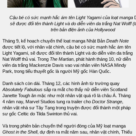
Cậu bé có sức mạnh hắc ám tên Light Yagami của loạt manga
D
sẽ được đổi tên thành Light và do diễn viên da trắng Nat Wolff (tr
trên bản điện ảnh của Hollywood
Tháng 9, kế hoạch chuyển thể loạt manga Nhật Bản
Death Note
được tiết lộ, với nhân vật chính, cậu bé có sức mạnh hắc ám tên
Light Yagami, sẽ được đổi tên thành Light và do diễn viên da trắng
Nat Wolff thủ vai. Trong
The Martian
, phát hành tháng 10, nữ diễn
viên da trắng Mackenzie Davis vao vai nhân viên NASA Mindy
Park, trong tiểu thuyết gốc là người Mỹ gốc Hàn Quốc.
Danh sách còn dài. Tháng 12, các hình ảnh từ trường quay
Absolutely Fabulous
sắp ra mắt cho thấy nữ diễn viên Scotland
Janette Tough ăn mặc như một nhân vật quá rõ là châu Á. Tháng
4 năm nay, Marvel Studios tung ra trailer cho
Doctor Strange
,
nhân vật nhà sư Tây Tạng trong truyện được đổi thành một pháp
sư gốc Celtic do Tilda Swinton thủ vai.
Và trong phiên bản chuyển thể người đóng của Mỹ loạt manga
Ghost in the Shell
, dự định ra mắt năm sau, nhân vật chính, Thiếu