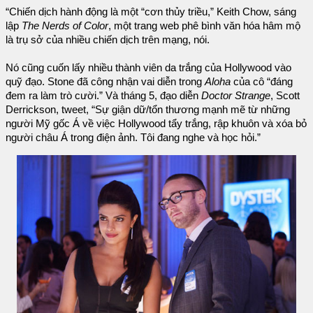
“Chiến dịch hành động là một “cơn thủy triều,” Keith Chow, sáng
lập
The Nerds of Color
, một trang web phê bình văn hóa hâm mộ
là trụ sở của nhiều chiến dịch trên mạng, nói.
Nó cũng cuốn lấy nhiều thành viên da trắng của Hollywood vào
quỹ đạo. Stone đã công nhận vai diễn trong
Aloha
của cô “đáng
đem ra làm trò cười.” Và tháng 5, đạo diễn
Doctor Strange
, Scott
Derrickson, tweet, “Sự giận dữ/tổn thương mạnh mẽ từ những
người Mỹ gốc Á về việc Hollywood tẩy trắng, rập khuôn và xóa bỏ
người châu Á trong điện ảnh. Tôi đang nghe và học hỏi.”