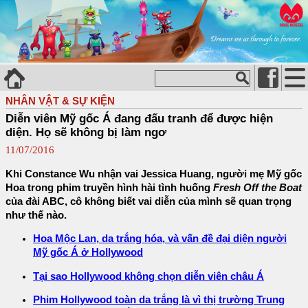
NHÂN VẬT & SỰ KIỆN
Diễn viên Mỹ gốc Á đang đấu tranh để được hiện
diện. Họ sẽ không bị làm ngơ
11/07/2016
Khi Constance Wu nhận vai Jessica Huang, người mẹ Mỹ gốc
Hoa trong phim truyền hình hài tình huống
Fresh Off the Boat
của đài ABC, cô không biết vai diễn của mình sẽ quan trọng
như thế nào.
Hoa Mộc Lan, da trắng hóa, và vấn đề đại diện người
Mỹ gốc Á ở Hollywood
Tại sao Hollywood không chọn diễn viên châu Á
Phim Hollywood toàn da trắng là vì thị trường Trung