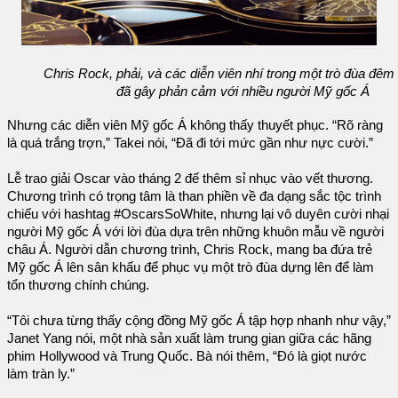
Chris Rock, phải, và các diễn viên nhí trong một trò đùa đê
đã gây phản cảm với nhiều người Mỹ gốc Á
Nhưng các diễn viên Mỹ gốc Á không thấy thuyết phục. “Rõ ràng
là quá trắng trợn,” Takei nói, “Đã đi tới mức gần như nực cười.”
Lễ trao giải Oscar vào tháng 2 đế thêm sỉ nhục vào vết thương.
Chương trình có trọng tâm là than phiền về đa dạng sắc tộc trình
chiếu với hashtag #OscarsSoWhite, nhưng lại vô duyên cười nhại
người Mỹ gốc Á với lời đùa dựa trên những khuôn mẫu về người
châu Á. Người dẫn chương trình, Chris Rock, mang ba đứa trẻ
Mỹ gốc Á lên sân khấu để phục vụ một trò đùa dựng lên để làm
tổn thương chính chúng.
“Tôi chưa từng thấy cộng đồng Mỹ gốc Á tập hợp nhanh như vậy,”
Janet Yang nói, một nhà sản xuất làm trung gian giữa các hãng
phim Hollywood và Trung Quốc. Bà nói thêm, “Đó là giọt nước
làm tràn ly.”