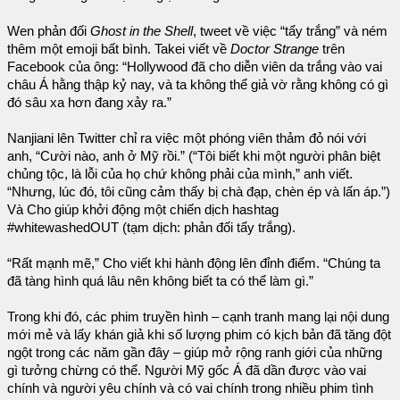
Wen phản đối
Ghost in the Shell
, tweet về việc “tẩy trắng” và ném
thêm một emoji bất bình. Takei viết về
Doctor Strange
trên
Facebook của ông: “Hollywood đã cho diễn viên da trắng vào vai
châu Á hằng thập kỷ nay, và ta không thể giả vờ rằng không có gì
đó sâu xa hơn đang xảy ra.”
Nanjiani lên Twitter chỉ ra việc một phóng viên thảm đỏ nói với
anh, “Cười nào, anh ở Mỹ rồi.” (“Tôi biết khi một người phân biệt
chủng tộc, là lỗi của họ chứ không phải của mình,” anh viết.
“Nhưng, lúc đó, tôi cũng cảm thấy bị chà đạp, chèn ép và lấn áp.”)
Và Cho giúp khởi động một chiến dịch hashtag
#whitewashedOUT (tạm dịch: phản đối tẩy trắng).
“Rất mạnh mẽ,” Cho viết khi hành động lên đỉnh điểm. “Chúng ta
đã tàng hình quá lâu nên không biết ta có thể làm gì.”
Trong khi đó, các phim truyền hình – cạnh tranh mang lại nội dung
mới mẻ và lấy khán giả khi số lượng phim có kịch bản đã tăng đột
ngột trong các năm gần đây – giúp mở rộng ranh giới của những
gì tưởng chừng có thể. Người Mỹ gốc Á đã dần được vào vai
chính và người yêu chính và có vai chính trong nhiều phim tình