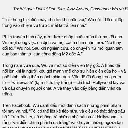
Từ trái qua: Daniel Dae Kim, Aziz Ansari, Constance Wu và
“Tôi không biết điều này cho tới khi nhận vai,” Wu nói. “Tôi chỉ tập
trung vào nhiệm vụ trước mắt là trả tiền nhà.”
Phim truyền hình này, mới được chấp thuận mùa thứ ba, đã cho
Wu một công việc ổn định và một cách nhìn nhận mới. “Nó thay
đổi tôi,” Wu nói. Sau khi nghiên cứu, cô chuyển “từ mối quan tâm
của bản thân tới của cộng đồng Mỹ gốc Á.”
Trong năm vừa qua, Wu và một số diễn viên Mỹ gốc Á khác đã
nổi lên khi là người kêu gọi mạnh mẽ cho sự hiện diện của họ – và
phê bình thẳng thắn ngành phim ảnh. Vấn đề đã đọng trong cụm
từ – "whitewash" (tạm dịch: tẩy trắng) – chỉ trích Hollywood lấy vai
và câu chuyện người châu Á và thay vào đấy bằng diễn viên da
trắng.
Trên Facebook, Wu đánh dấu một danh sách những phim phạm
tội này và nói, “Tôi có thể liệt kê tiếp nữa, và điều đó thật đáng xấu
hổ.” Trên Twitter, cô chống trả những nhà sản xuất Hollywood tin
rằng “vai diễn chính phải là da trắng” và khuyên những người tạo