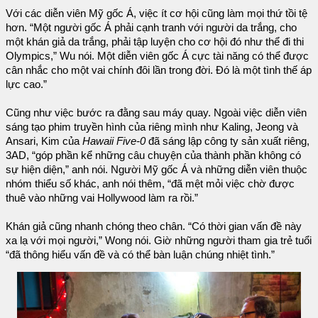
Với các diễn viên Mỹ gốc Á, việc ít cơ hội cũng làm mọi thứ tồi tệ
hơn. “Một người gốc Á phải cạnh tranh với người da trắng, cho
một khán giả da trắng, phải tập luyện cho cơ hội đó như thể đi thi
Olympics,” Wu nói. Một diễn viên gốc Á cực tài năng có thể được
cân nhắc cho một vai chính đôi lần trong đời. Đó là một tình thế áp
lực cao.”
Cũng như việc bước ra đằng sau máy quay. Ngoài việc diễn viên
sáng tạo phim truyền hình của riêng mình như Kaling, Jeong và
Ansari, Kim của
Hawaii Five-0
đã sáng lập công ty sản xuất riêng,
3AD, “góp phần kể những câu chuyện của thành phần không có
sự hiện diện,” anh nói. Người Mỹ gốc Á và những diễn viên thuộc
nhóm thiểu số khác, anh nói thêm, “đã mệt mỏi việc chờ được
thuê vào những vai Hollywood làm ra rồi.”
Khán giả cũng nhanh chóng theo chân. “Có thời gian vấn đề này
xa lạ với mọi người,” Wong nói. Giờ những người tham gia trẻ tuổi
“đã thông hiểu vấn đề và có thể bàn luận chúng nhiệt tình.”