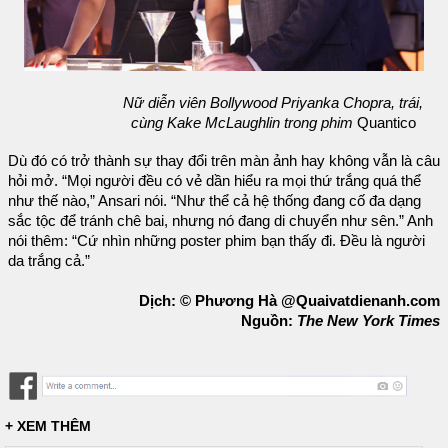
Nữ diễn viên Bollywood Priyanka Chopra, trái,
cùng Kake McLaughlin trong phim
Quantico
Dù đó có trở thành sự thay đổi trên màn ảnh hay không vẫn là câu
hỏi mở. “Mọi người đều có vẻ dần hiểu ra mọi thứ trắng quá thể
như thế nào,” Ansari nói. “Như thể cả hệ thống đang cố đa dạng
sắc tộc để tránh chê bai, nhưng nó đang di chuyển như sên.” Anh
nói thêm: “Cứ nhìn những poster phim bạn thấy đi. Đều là người
da trắng cả.”
Dịch: © Phương Hà @Quaivatdienanh.com
Nguồn:
The New York Times
+ XEM THÊM