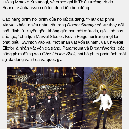
tướng Motoko Kusanagi, sẽ được gọi là Thiếu tướng và do
Scarlette Johansson có tóc đen kiểu bob đóng.
Các hãng phim nói phim của họ rất đa dạng. “Như các phim
Marvel khác, nhiều nhân vật trong
Doctor Strange
có sự thay đổi
nhất định từ truyện gốc, không giới hạn bởi màu da, giới tính hay
sắc tộc,” chủ tịch Marvel Studios Kevin Feige nói trong một lần
phát biểu. Swinton vào vai một nhân vật vốn là nam, và Chiwetel
Ejiofor là nhân vật vốn da trắng. Paramount và DreamWorks, các
hãng phim đứng sau
Ghost in the Shell
, nói bộ phim phản ánh một
sự đa dạng văn hóa và quốc gia.