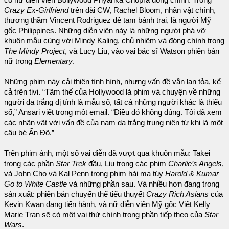
có nữ diễn viên Bollywood Priyanka Chopra đóng chính. Trong
Crazy Ex-Girlfriend
trên đài CW, Rachel Bloom, nhân vật chính,
thương thầm Vincent Rodriguez đệ tam bảnh trai, là người Mỹ
gốc Philippines. Những diễn viên này là những người phá vỡ
khuôn mẫu cùng với Mindy Kaling, chủ nhiệm và đóng chính trong
The Mindy Project
, và Lucy Liu, vào vai bác sĩ Watson phiên bản
nữ trong
Elementary
.
Những phim này cải thiện tình hình, nhưng vấn đề vẫn lan tỏa, kể
cả trên tivi. “Tâm thế của Hollywood là phim và chuyện về những
người da trắng dị tính là mẫu số, tất cả những người khác là thiểu
sổ,” Ansari viết trong một email. “Điều đó không đúng. Tôi đã xem
các nhân vật với vấn đề của nam da trắng trung niên từ khi là một
cậu bé Ấn Độ.”
Trên phim ảnh, một số vai diễn đã vượt qua khuôn mẫu: Takei
trong các phần
Star Trek
đầu, Liu trong các phim
Charlie’s Angels
,
và John Cho và Kal Penn trong phim hài ma túy
Harold & Kumar
Go to White Castle
và những phần sau. Và nhiều hơn đang trong
sản xuất: phiên bản chuyển thể tiểu thuyết
Crazy Rich Asians
của
Kevin Kwan đang tiến hành, và nữ diễn viên Mỹ gốc Việt Kelly
Marie Tran sẽ có một vai thứ chính trong phần tiếp theo của
Star
Wars
.