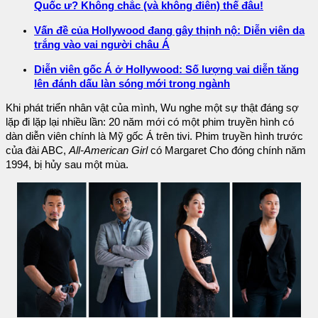
Quốc ư? Không chắc (và không điên) thế đâu!
Vấn đề của Hollywood đang gây thịnh nộ: Diễn viên da
trắng vào vai người châu Á
Diễn viên gốc Á ở Hollywood: Số lượng vai diễn tăng
lên đánh dấu làn sóng mới trong ngành
Khi phát triển nhân vật của mình, Wu nghe một sự thật đáng sợ
lặp đi lặp lại nhiều lần: 20 năm mới có một phim truyền hình có
dàn diễn viên chính là Mỹ gốc Á trên tivi. Phim truyền hình trước
của đài ABC,
All-American Girl
có Margaret Cho đóng chính năm
1994, bị hủy sau một mùa.