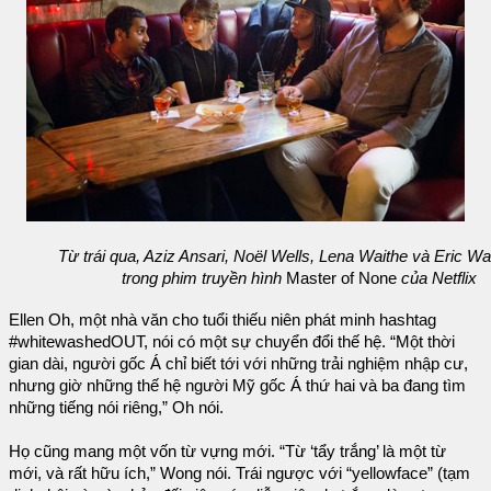
Từ trái qua, Aziz Ansari, Noël Wells, Lena Waithe và Eric W
trong phim truyền hình
Master of None
của Netflix
Ellen Oh, một nhà văn cho tuổi thiếu niên phát minh hashtag
#whitewashedOUT, nói có một sự chuyển đổi thế hệ. “Một thời
gian dài, người gốc Á chỉ biết tới với những trải nghiệm nhập cư,
nhưng giờ những thế hệ người Mỹ gốc Á thứ hai và ba đang tìm
những tiếng nói riêng,” Oh nói.
Họ cũng mang một vốn từ vựng mới. “Từ ‘tẩy trắng’ là một từ
mới, và rất hữu ích,” Wong nói. Trái ngược với “yellowface” (tạm