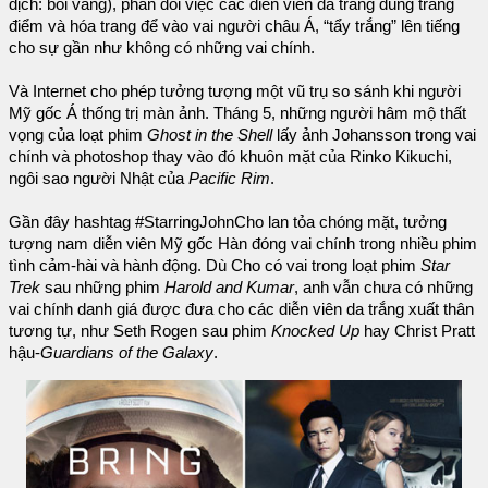
dịch: bôi vàng), phản đối việc các diễn viên da trắng dùng trang
điểm và hóa trang để vào vai người châu Á, “tẩy trắng” lên tiếng
cho sự gần như không có những vai chính.
Và Internet cho phép tưởng tượng một vũ trụ so sánh khi người
Mỹ gốc Á thống trị màn ảnh. Tháng 5, những người hâm mộ thất
vọng của loạt phim
Ghost in the Shell
lấy ảnh Johansson trong vai
chính và photoshop thay vào đó khuôn mặt của Rinko Kikuchi,
ngôi sao người Nhật của
Pacific Rim
.
Gần đây hashtag #StarringJohnCho lan tỏa chóng mặt, tưởng
tượng nam diễn viên Mỹ gốc Hàn đóng vai chính trong nhiều phim
tình cảm-hài và hành động. Dù Cho có vai trong loạt phim
Star
Trek
sau những phim
Harold and Kumar
, anh vẫn chưa có những
vai chính danh giá được đưa cho các diễn viên da trắng xuất thân
tương tự, như Seth Rogen sau phim
Knocked Up
hay Christ Pratt
hậu-
Guardians of the Galaxy
.