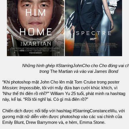
Những hình ghép #StarringJohnCho cho Cho đóng vai c
trong
The Martian
và vào vai James Bond
“Khi photoshop mặt John Cho lên mặt Tom Cruise trong poster
Mission: Impossible
, tôi với mấy đứa bạn cười khúc khích, vì
’Như thế thì điên rồ nhỉ?’” William Yu 25 tuổi, phát minh ra hashtag
này, kể lại. “Rồi tôi nghĩ lại. Có gì mà điên rồ?”
Chiến dịch được nối tiếp với hashtag #StarringConstanceWu, với
gương mặt nữ diễn viên được photoshop vào các vai chính của
Emily Blunt, Drew Barrymore và, e hèm, Emma Stone.