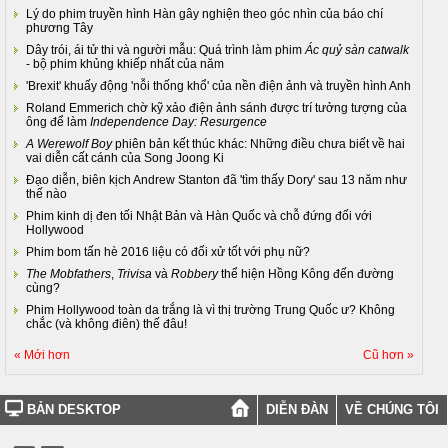
Lý do phim truyền hình Hàn gây nghiện theo góc nhìn của báo chí
phương Tây
Dây trói, ái tử thi và người mẫu: Quá trình làm phim
Ác quỷ sàn catwalk
- bộ phim khủng khiếp nhất của năm
'Brexit' khuấy động 'nỗi thống khổ' của nền điện ảnh và truyền hình Anh
Roland Emmerich chờ kỹ xảo điện ảnh sánh được trí tưởng tượng của
ông để làm
Independence Day: Resurgence
A Werewolf Boy
phiên bản kết thúc khác: Những điều chưa biết về hai
vai diễn cất cánh của Song Joong Ki
Đạo diễn, biên kịch Andrew Stanton đã 'tìm thấy Dory' sau 13 năm như
thế nào
Phim kinh dị đen tối Nhật Bản và Hàn Quốc và chỗ đứng đối với
Hollywood
Phim bom tấn hè 2016 liệu có đối xử tốt với phụ nữ?
The Mobfathers
,
Trivisa
và
Robbery
thể hiện Hồng Kông đến đường
cùng?
Phim Hollywood toàn da trắng là vì thị trường Trung Quốc ư? Không
chắc (và không điên) thế đâu!
« Mới hơn
Cũ hơn »
BẢN DESKTOP
DIỄN ĐÀN
VỀ CHÚNG TÔI