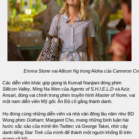
Emma Stone vai Allison Ng trong
Aloha
của Cameron Cr
Các diễn viên khác góp giọng là Kumail Nanjiani đóng phim
Sillicon Valley
, Ming Na Wen của
Agents of S.H.I.E.L.D
và Aziz
Ansari, đóng vai chính trong phim truyền hình
Master of None
, vai
một nam diễn viên Mỹ gốc Ấn Độ cố gắng thành danh.
Họ đứng cùng những diễn viên và nhà vận động lâu năm như BD
Wong phim
Gotham
; Margaret Cho, mang những bình luận hài
hước sắc sảo của mình lên Twitter; và George Takei, nhờ cậy
danh tiếng
Star Trek
của mình để thành một người khổng lồ trên
mạng xã hội.