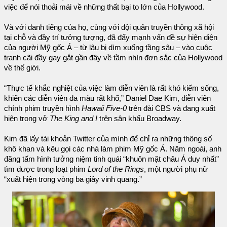
việc để nói thoải mái về những thất bại to lớn của Hollywood.
Và với danh tiếng của họ, cùng với đội quân truyền thông xã hội
tại chỗ và đầy trí tưởng tượng, đã đẩy mạnh vấn đề sự hiện diện
của người Mỹ gốc Á – từ lâu bị dìm xuống tầng sâu – vào cuộc
tranh cãi đầy gay gắt gần đây về tầm nhìn đơn sắc của Hollywood
về thế giới.
“Thực tế khắc nghiệt của việc làm diễn viên là rất khó kiếm sống,
khiến các diễn viên da màu rất khổ,” Daniel Dae Kim, diễn viên
chính phim truyền hình
Hawaii Five-0
trên đài CBS và đang xuất
hiện trong vở
The King and I
trên sân khấu Broadway.
Kim đã lấy tài khoản Twitter của mình để chỉ ra những thông số
khô khan và kêu gọi các nhà làm phim Mỹ gốc Á. Năm ngoái, anh
đăng tấm hình tưởng niệm tinh quái “khuôn mặt châu Á duy nhất”
tìm được trong loạt phim
Lord of the Rings
, một người phụ nữ
“xuất hiện trong vòng ba giây vinh quang.”