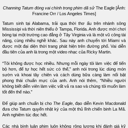
Channing Tatum đóng vai chính trong phim dã sử
The Eagle [Ảnh:
Francine Orr / Los Angeles Times]
Tatum sinh tại Alabama, trải qua thời thơ ấu trên nhánh sông
Mississipi và thời niên thiếu ở Tampa, Florida. Anh được mời chơi
bóng tại một trường cao đẳng ở Tây Virginia và là một vũ công tài
năng, cùng nhiều nghề khác. Sau này anh chuyển tới Miami và
được một đại diện thời trang phát hiện trên đường phố. Vai diễn
đầu tiên của anh là trong một video nhạc của Ricky Martin.
“Tôi không được học nhiều. Nhưng mỗi ngày tôi làm việc để tiến
bộ hơn, để tự học hết sức có thể,” anh nói trong lúc dùng món
sườn và khoai tây chiên và cách dùng bữa càng làm nổi bật
phong thái chuẩn mực của anh. Anh nói thêm, “Nhiều người
không biết diễn viên làm việc vất vả ra sao và chúng tôi muốn làm
tốt đến thế nào.”
Để giúp anh chuẩn bị cho
The Eagle
, đạo diễn Kevin Macdonald
đưa cho Tatum quyển nhật ký của một thủ lĩnh chiến binh La Mã.
Anh nghiêm túc đọc hết.
Các nhà bình luận phim luôn không rộng lượng khi đánh giá kỹ