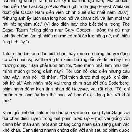
“Channing không trải qua bất kỳ khóa đào tạo nào,” Macdonald,
đạo diễn
The Last King of Scotland
(phim đã giúp Forest Whitaker
đoạt giải Oscar Nam diễn viên chính xuất sắc nhất năm 2007).
“Nhưng anh ấy luôn sẵn lòng học hỏi và chăm chỉ, và làm mọi thứ
rất, rất nghiêm túc.” (Vị đạo diễn này cho biết thêm, trong
The
Eagle
, Tatum “cũng giống như Gary Cooper – trông thì cứ như
anh ấy chẳng làm gì nhiều nhưng có một áp lực nặng nề, một hiệu
ứng tích lũy.”)
Tatum cho biết anh đặc biệt nhận thấy mình có hứng thú với động
cơ của nhân vật và thường tìm kiếm hướng dẫn về đề tài này trên
trường quay. “Bạn phải luôn tìm tòi, “Sao mình phải làm như thế,
mình muốn gì trong cảnh này?’ Tôi luôn hỏi đạo diễn những câu
như vậy,” anh nói, rồi thêm, “Tôi thích được mọi người chỉ dẫn,
bất kỳ ai.” Anh nhận một vai trong phim sắp tới của Soderberg,
phim hành động kịch tính nhan đề
Haywire
, vai rất nhỏ. “Tôi chỉ
muốn xem ông ấy làm thế nào, và học được đáng kể. Vô khối
thứ.”
Khán giả biết đến Tatum lần đầu qua vai anh chàng Tyler Gage với
đôi chân điêu luyện trong loạt phim
Step Up
– một vai giống với
chính bản thân anh, một anh chàng công nhân sẵn sàng gánh vác
khó khăn. Danh tiếng nhanh chóng đến với anh sau bộ phim được