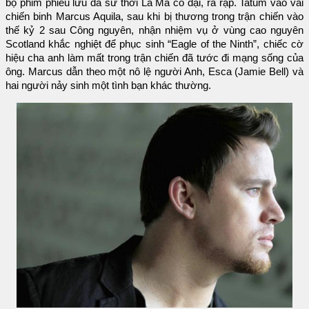
bộ phim phiêu lưu dã sử thời La Mã cổ đại, ra rạp. Tatum vào vai
chiến binh Marcus Aquila, sau khi bị thương trong trận chiến vào
thế kỷ 2 sau Công nguyên, nhận nhiệm vụ ở vùng cao nguyên
Scotland khắc nghiệt để phục sinh “Eagle of the Ninth”, chiếc cờ
hiệu cha anh làm mất trong trận chiến đã tước đi mạng sống của
ông. Marcus dẫn theo một nô lệ người Anh, Esca (Jamie Bell) và
hai người nảy sinh một tình bạn khác thường.