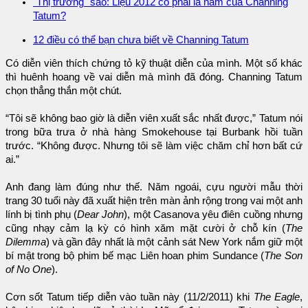
"Thị trường" sao: Liệu 2012 có phải là năm của Channing
Tatum?
12 điều có thể bạn chưa biết về Channing Tatum
Có diễn viên thích chứng tỏ kỹ thuật diễn của mình. Một số khác
thì huênh hoang về vai diễn mà mình đã đóng. Channing Tatum
chọn thẳng thắn một chút.
“Tôi sẽ không bao giờ là diễn viên xuất sắc nhất được,” Tatum nói
trong bữa trưa ở nhà hàng Smokehouse tại Burbank hồi tuần
trước. “Không được. Nhưng tôi sẽ làm việc chăm chỉ hơn bất cứ
ai.”
Anh đang làm đúng như thế. Năm ngoái, cựu người mẫu thời
trang 30 tuổi này đã xuất hiện trên màn ảnh rộng trong vai một anh
lính bị tình phụ (
Dear John
), một Casanova yêu điên cuồng nhưng
cũng nhạy cảm lạ kỳ có hình xăm mặt cười ở chỗ kín (
The
Dilemma
) và gần đây nhất là một cảnh sát New York nắm giữ một
bí mật trong bộ phim bế mạc Liên hoan phim Sundance (
The Son
of No One
).
Cơn sốt Tatum tiếp diễn vào tuần này (11/2/2011) khi
The Eagle
,