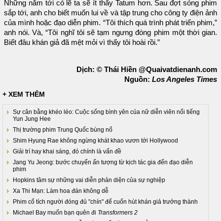
Những năm tới có lẽ ta sẽ ít thấy Tatum hơn. Sau đợt sóng phim
sắp tới, anh cho biết muốn lui về và tập trung cho công ty điện ảnh
của mình hoặc đạo diễn phim. “Tôi thích quá trình phát triển phim,”
anh nói. Và, “Tôi nghĩ tôi sẽ tạm ngưng đóng phim một thời gian.
Biết đâu khán giả đã mệt mỏi vì thấy tôi hoài rồi.”
Dịch: © Thái Hiền @Quaivatdienanh.com
Nguồn:
Los Angeles Times
+ XEM THÊM
Sự cân bằng khéo léo: Cuộc sống bình yên của nữ diễn viên nổi tiếng
Yun Jung Hee
Thị trường phim Trung Quốc bùng nổ
Shim Hyung Rae không ngừng khát khao vươn tới Hollywood
Giải trí hay khai sáng, đó chính là vấn đề
Jang Yu Jeong: bước chuyển ấn tượng từ kịch tác gia đến đạo diễn
phim
Hopkins tâm sự những vai diễn phản diện của sự nghiệp
Xa Thi Mạn: Làm hoa đán không dễ
Phim cổ tích người đóng đủ "chín" để cuốn hút khán giả trưởng thành
Michael Bay muốn bạn quên đi
Transformers 2