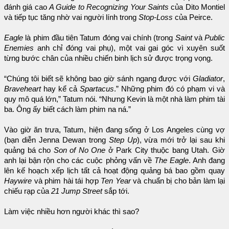
đánh giá cao
A Guide to Recognizing Your Saints
của Dito Montiel
và tiếp tục tăng nhờ vai người lính trong
Stop-Loss
của Peirce.
Eagle
là phim đầu tiên Tatum đóng vai chính (trong
Saint
và
Public
Enemies
anh chỉ đóng vai phụ), một vai gai góc vì xuyên suốt
từng bước chân của nhiều chiến binh lịch sử được trọng vọng.
“Chúng tôi biết sẽ không bao giờ sánh ngang được với
Gladiator
,
Braveheart
hay kể cả
Spartacus
.” Những phim đó có phạm vi và
quy mô quá lớn,” Tatum nói. “Nhưng Kevin là một nhà làm phim tài
ba. Ông ấy biết cách làm phim na ná.”
Vào giờ ăn trưa, Tatum, hiện đang sống ở Los Angeles cùng vợ
(bạn diễn Jenna Dewan trong
Step Up
), vừa mới trở lại sau khi
quảng bá cho
Son of No One
ở Park City thuộc bang Utah. Giờ
anh lại bận rộn cho các cuộc phỏng vấn về
The Eagle
. Anh đang
lên kế hoạch xếp lịch tất cả hoạt động quảng bá bao gồm quay
Haywire
và phim hài tái hợp
Ten Year
và chuẩn bị cho bản làm lại
chiếu rạp của
21 Jump Street
sắp tới.
Làm việc nhiều hơn người khác thì sao?