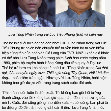
Lưu Tùng Nhân trong vai Lục Tiểu Phụng (trái) và hiện nay
Thế hệ lớn tuổi hơn có thể còn nhớ Lưu Tùng Nhân trong vai Lục
Tiểu Phụng từ phiên bản chuyển thể truyền hình bộ truyện kiếm
hiệp cùng tên của nhà văn Cổ Long của TVB. Nhiều khán giả khác
có thể nhớ Lưu Tùng Nhân trong phim
Kinh hoa xuân mộng
năm
1980, phim bộ truyền hình Hồng Kông đầu tiên quay ở Đại lục.
Thế hệ trẻ hơn có khả năng sẽ nhớ Lưu Tùng Nhân trong
Đại thời
đại
,
Câu chuyện ngày xưa
,
Thiếu gia vùng Tây Quan
,
Nỗi khổ đàn
ông
… hoài niệm tràn ngập. Nhưng với Lưu Tùng Nhân, hoài niệm
không bao giờ được viết trong trang sách cuộc đời anh.
“Phim ảnh luôn luôn là diễn xuất. Tôi không bao giờ hồi tưởng
thành công, vào tôi không bao giờ quan tâm đến hình tượng của
mình. Cuộc đời cũng giống như diễn xuất – cuối cùng, bạn phải từ
bỏ điều gì đó để thành công và hoàn thiện,” Lưu Tùng Nhân nói.