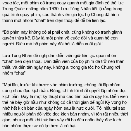
vọng tộc
, một phim cổ trang xoay quanh một gia đình có thế lực
Trung Quốc những năm 1930. Lưu Tùng Nhân tiết lộ rằng trong
quá trình quay phim, các thành viên gia tộc họ Chung đã hình
thành một nhóm “chat” trên điện thoại để dễ bề liên lạc.
“Bộ phim này không có ai phải chết, cũng không có tranh giành
quyền thừa kế. Đây là một phim về cuộc đời và quan hệ con
người. Điều mà bộ phim này đòi hỏi là diễn xuất giỏi.”
Lưu Tùng Nhân đề nghị dàn diễn viên giữ liên lạc quan nhóm
“chat” trên điện thoại. Dàn diễn viên của bộ phim đã trở nên thân
thiết, và đến tận ngày nay, không ai trong gia tộc họ Chung rời
nhóm “chat”.
“Mọi lần, trước khi bước vào phim trường, chúng tôi lập nhóm
cùng nhau đọc kịch bản. Đúng, chính tôi nhất quyết lập nhóm đọc
kịch bản. Đây là một kỹ thuật mà các tiền bối đã dạy tôi. Diễn viên
thế hệ bây giờ hầu như không có cả thời gian để ngủ! Kỳ vọng họ
nhớ hết kịch bản của ngày hôm sau là nực cười. Tôi hiểu tại sao
nhiều người phản đối việc đọc kịch bản nhóm, vì tốn rất nhiều thời
gian, nhưng một khi thử làm vậy rồi họ đều nhận thấy đọc kịch
bản nhóm thực sự có lợi hơn là có hại.