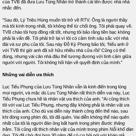
của TVB đã đưa Lưu Tùng Nhân trở thành cái tên được nhà nhà
nhắc đến.
“Sau đó, Lý Triệu Hùng muốn tôi trở về RTV. Ông là người thầy
mà tôi kính trọng nhất, tôi không thể từ chối ông. Tôi phải quay về.
TVB chào tôi hợp đồng rất tốt, nhưng tôi bảo rằng tiền bạc không
phải là vấn đề. Tôi phải trở lại vì tôi có cảm tình sâu sắc với nhà
đài và sư phụ của tôi. Sau này Đỗ Kỳ Phong bảo tôi, ‘Nếu anh ở
với TVB thì giờ anh đã sở hữu nhiều nhà cửa rồi!’ Cũng có thể
đúng, nhưng vài căn nhà đâu thể tương đương với tình cảm giữa
người với người. Tôi không hối hận về quyết định của mình.”
Những vai diễn ưa thích
Lục Tiểu Phụng của Lưu Tùng Nhân vẫn là kinh điển trong lòng
mọi người, và mặc dù Lưu Tùng Nhân rất thích diễn vai này, Lục
Tiểu Phụng chưa hề là nhân vật ưa thích của anh. “Ai cũng thích
tôi với vai Lục Tiểu Phụng, nhưng đây không phải là nhân vật ưa
thích của anh. Cho dù vai diễn này thành công đến thế nào, sau
khi đóng xong phim đó, tôi đã quên. Vai diễn không thể nào quên
nhất của tôi là người đàn ông bất hạnh trong phim
Bước thăng
trầm
. Tôi cũng rất thích nhân vật của mình trong phim
Nỗi khổ đàn
ông
. Tôi đã chờ đợi hơn 30 năm để có cơ hội nói với khán giả