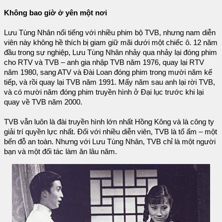
Không bao giờ ở yên một nơi
Lưu Tùng Nhân nổi tiếng với nhiều phim bộ TVB, nhưng nam diễn
viên này không hề thích bị giam giữ mãi dưới một chiếc ô. 12 năm
đầu trong sự nghiệp, Lưu Tùng Nhân nhảy qua nhảy lại đóng phim
cho RTV và TVB – anh gia nhập TVB năm 1976, quay lại RTV
năm 1980, sang ATV và Đài Loan đóng phim trong mười năm kế
tiếp, và rồi quay lại TVB năm 1991. Mấy năm sau anh lại rời TVB,
và có mười năm đóng phim truyền hình ở Đại lục trước khi lại
quay về TVB năm 2000.
TVB vẫn luôn là đài truyền hình lớn nhất Hồng Kông và là công ty
giải trí quyền lực nhất. Đối với nhiều diễn viên, TVB là tổ ấm – một
bến đỗ an toàn. Nhưng với Lưu Tùng Nhân, TVB chỉ là một người
bạn và một đối tác làm ăn lâu năm.