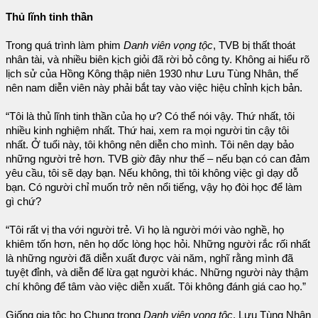
Thủ lĩnh tinh thần
Trong quá trình làm phim
Danh viên vọng tộc
, TVB bị thất thoát
nhân tài, và nhiều biên kịch giỏi đã rời bỏ công ty. Không ai hiểu rõ
lịch sử của Hồng Kông thập niên 1930 như Lưu Tùng Nhân, thế
nên nam diễn viên này phải bắt tay vào việc hiệu chỉnh kịch bản.
“Tôi là thủ lĩnh tinh thần của họ ư? Có thể nói vậy. Thứ nhất, tôi
nhiều kinh nghiệm nhất. Thứ hai, xem ra mọi người tin cậy tôi
nhất. Ở tuổi này, tôi không nên diễn cho mình. Tôi nên dạy bảo
những người trẻ hơn. TVB giờ đây như thế – nếu bạn có can đảm
yêu cầu, tôi sẽ dạy bạn. Nếu không, thì tôi không việc gì dạy dỗ
bạn. Có người chỉ muốn trở nên nổi tiếng, vậy họ đòi học để làm
gì chứ?
“Tôi rất vị tha với người trẻ. Vì họ là người mới vào nghề, họ
khiêm tốn hơn, nên họ dốc lòng học hỏi. Những người rắc rối nhất
là những người đã diễn xuất được vài năm, nghĩ rằng mình đã
tuyệt đỉnh, và diễn để lừa gạt người khác. Những người này thậm
chí không để tâm vào việc diễn xuất. Tôi không đánh giá cao họ.”
Giống gia tộc họ Chung trong
Danh viên vọng tộc
, Lưu Tùng Nhân