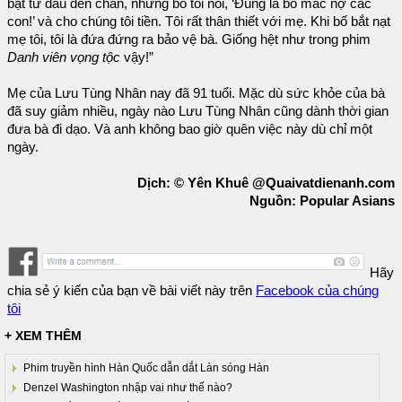
bật từ đầu đến chân, nhưng bố tôi nói, ‘Đúng là bố mắc nợ các
con!’ và cho chúng tôi tiền. Tôi rất thân thiết với mẹ. Khi bố bắt nạt
mẹ tôi, tôi là đứa đứng ra bảo vệ bà. Giống hệt như trong phim
Danh viên vọng tộc
vậy!”
Mẹ của Lưu Tùng Nhân nay đã 91 tuổi. Mặc dù sức khỏe của bà
đã suy giảm nhiều, ngày nào Lưu Tùng Nhân cũng dành thời gian
đưa bà đi dạo. Và anh không bao giờ quên việc này dù chỉ một
ngày.
Dịch: © Yên Khuê @Quaivatdienanh.com
Nguồn: Popular Asians
Hãy
chia sẻ ý kiến của bạn về bài viết này trên
Facebook của chúng
tôi
+ XEM THÊM
Phim truyền hình Hàn Quốc dẫn dắt Làn sóng Hàn
Denzel Washington nhập vai như thế nào?