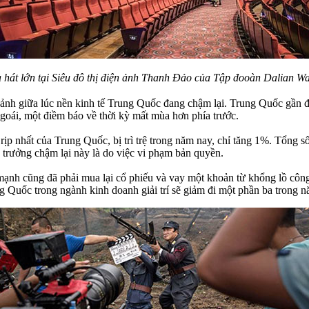
 hát lớn tại Siêu đô thị điện ảnh Thanh Đảo của Tập đooàn Dalian W
 ảnh giữa lúc nền kinh tế Trung Quốc đang chậm lại. Trung Quốc gần đ
goái, một điềm báo về thời kỳ mất mùa hơn phía trước.
ịp nhất của Trung Quốc, bị trì trệ trong năm nay, chỉ tăng 1%. Tổng số
trưởng chậm lại này là do việc vi phạm bản quyền.
ạnh cũng đã phải mua lại cổ phiếu và vay một khoản từ khổng lồ côn
 Quốc trong ngành kinh doanh giải trí sẽ giảm đi một phần ba trong nă