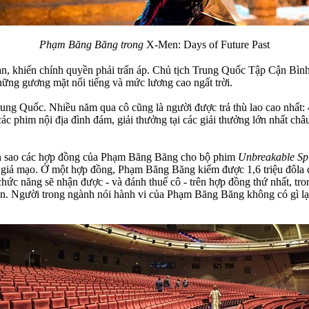
Phạm Băng Băng trong
X-Men: Days of Future Past
lan, khiến chính quyền phải trấn áp. Chủ tịch Trung Quốc Tập Cận Bìn
hững gương mặt nổi tiếng và mức lương cao ngất trời.
ng Quốc. Nhiều năm qua cô cũng là người được trả thù lao cao nhất: 44
 các phim nội địa đình đám, giải thưởng tại các giải thưởng lớn nhất 
à bản sao các hợp đồng của Phạm Băng Băng cho bộ phim
Unbreakable Spi
giả mạo. Ở một hợp đồng, Phạm Băng Băng kiếm được 1,6 triệu đôla c
 chức năng sẽ nhận được - và đánh thuế cô - trên hợp đồng thứ nhất, t
. Người trong ngành nói hành vi của Phạm Băng Băng không có gì lạ: