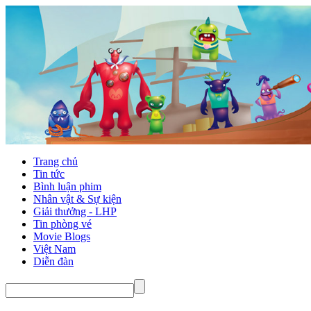
Trang chủ
Tin tức
Bình luận phim
Nhân vật & Sự kiện
Giải thưởng - LHP
Tin phòng vé
Movie Blogs
Việt Nam
Diễn đàn