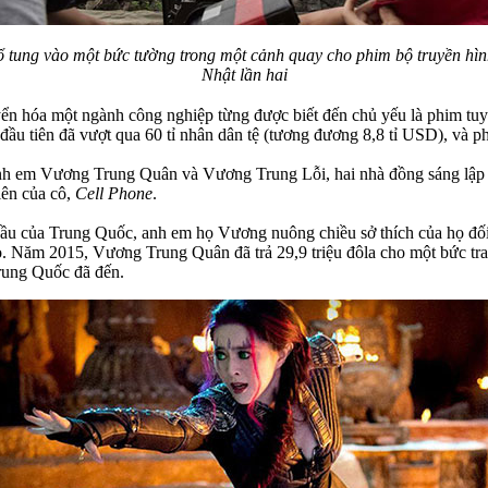
ổ tung vào một bức tường trong một cảnh quay cho phim bộ truyền hìn
Nhật lần hai
yển hóa một ngành công nghiệp từng được biết đến chủ yếu là phim tu
 đầu tiên đã vượt qua 60 tỉ nhân dân tệ (tương đương 8,8 tỉ USD), và
anh em Vương Trung Quân và Vương Trung Lỗi, hai nhà đồng sáng lập 
iên của cô,
Cell Phone
.
 đầu của Trung Quốc, anh em họ Vương nuông chiều sở thích của họ đối 
ro. Năm 2015, Vương Trung Quân đã trả 29,9 triệu đôla cho một bức tr
Trung Quốc đã đến.