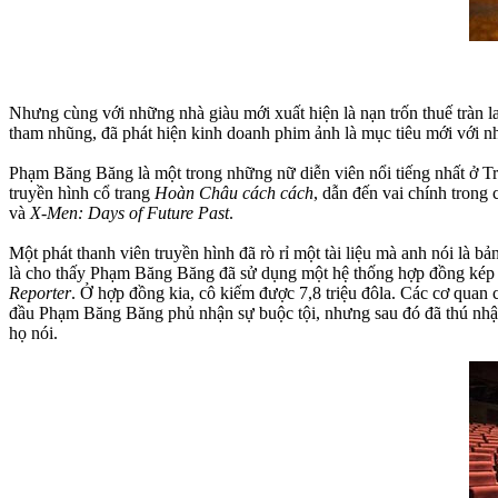
Nhưng cùng với những nhà giàu mới xuất hiện là nạn trốn thuế tràn 
tham nhũng, đã phát hiện kinh doanh phim ảnh là mục tiêu mới với n
Phạm Băng Băng là một trong những nữ diễn viên nổi tiếng nhất ở Tru
truyền hình cổ trang
Hoàn Châu cách cách
, dẫn đến vai chính trong
và
X-Men: Days of Future Past
.
Một phát thanh viên truyền hình đã rò rỉ một tài liệu mà anh nói l
là cho thấy Phạm Băng Băng đã sử dụng một hệ thống hợp đồng kép 
Reporter
. Ở hợp đồng kia, cô kiếm được 7,8 triệu đôla. Các cơ quan
đầu Phạm Băng Băng phủ nhận sự buộc tội, nhưng sau đó đã thú nhận
họ nói.