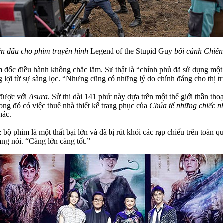
n đấu cho phim truyền hình
Legend of the Stupid Guy
bối cảnh Chiến
m đốc điều hành không chắc lắm. Sự thật là “chính phủ đã sử dụng một 
lợi từ sự sàng lọc. “Nhưng cũng có những lý do chính đáng cho thị tr
 được với
Asura
. Sử thi dài 141 phút này dựa trên một thế giới thần thoạ
ong đó có việc thuê nhà thiết kế trang phục của
Chúa tể những chiếc n
hác.
 bộ phim là một thất bại lớn và đã bị rút khỏi các rạp chiếu trên toàn 
g nói. “Càng lớn càng tốt.”