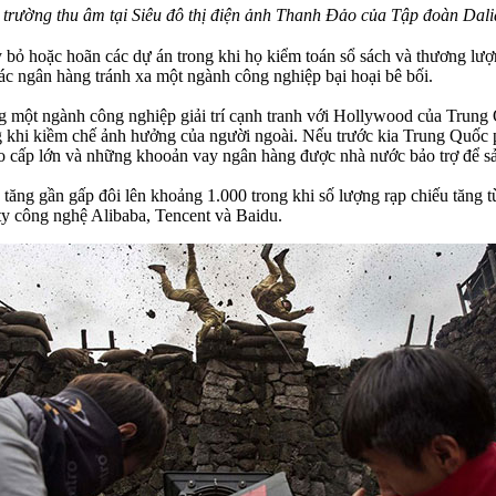
 trường thu âm tại Siêu đô thị điện ảnh Thanh Đảo của Tập đoàn Dal
y bỏ hoặc hoãn các dự án trong khi họ kiểm toán sổ sách và thương lư
các ngân hàng tránh xa một ngành công nghiệp bại hoại bê bối.
g một ngành công nghiệp giải trí cạnh tranh với Hollywood của Trun
 khi kiềm chế ảnh hưởng của người ngoài. Nếu trước kia Trung Quốc p
ao cấp lớn và những khooản vay ngân hàng được nhà nước bảo trợ để sản
ng gần gấp đôi lên khoảng 1.000 trong khi số lượng rạp chiếu tăng từ
ty công nghệ Alibaba, Tencent và Baidu.