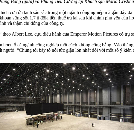
 Băng Băng (giữa) và Phùng Tiểu Cương tại Khách sạn Maria Cristina
hích cơn ớn lạnh sâu sắc trong một ngành công nghiệp mà gần đây đã nh
hoản sửng sốt 1,7 tỉ đôla tiền thuế trả lại sau khi chính phủ yêu cầu h
hình và thậm chí đóng cửa công ty.
ỹ,” theo Albert Lee, cựu điều hành của Emperor Motion Pictures có trụ
àm hoen ố cả ngành công nghiệp một cách không công bằng. Vào tháng 
số ít người. “Chúng tôi bày tỏ nỗi tức giận lớn nhất đối với một số ý 