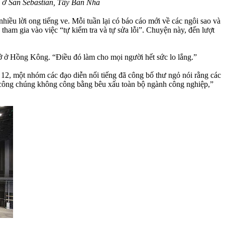
 ở San Sebastian, Tây Ban Nha
iều lời ong tiếng ve. Mỗi tuần lại có báo cáo mới về các ngôi sao và
ọ tham gia vào việc “tự kiểm tra và tự sửa lỗi”. Chuyện này, đến lượt
 sở ở Hồng Kông. “Điều đó làm cho mọi người hết sức lo lắng.”
12, một nhóm các đạo diễn nổi tiếng đã công bố thư ngỏ nói rằng các
kiến công chúng không công bằng bêu xấu toàn bộ ngành công nghiệp,”