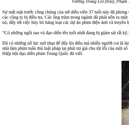
Vương Trung Lỗi (trái), Phạm
Sự mất mặt trước công chúng của nữ diễn viên 37 tuổi này đã phóng t
các công ty bị điều tra. Các ông trùm trong ngành đã phải nôn ra một k
nó, đẩy tới việc hủy bỏ hàng loạt các dự án phim điện ảnh và truyền 
“Có những ngôi sao và đạo diễn tên tuổi nhất đang bị giám sát rất k
Đã có những nỗ lực mờ nhạt để đẩy lùi điều mà nhiều người coi là l
nhà làm phim tuân thủ luật pháp lại phải trả giá cho tội lỗi của một 
Hiệp hội đạo diễn phim Trung Quốc đã viết.