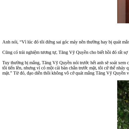
Anh nói, “Vì lúc đó tôi đứng sai góc máy nên thường hay bị quát mắng
Cũng có trải nghiệm tương tự, Tăng Vỹ Quyền cho biết hồi đó rất sợ b
Tuy thường bị mắng, Tăng Vỹ Quyền nói trước hết anh sẽ soát xem có 
tôi tiến lên, nhưng vì có một cái bàn chắn trước mặt, tôi cứ thế nhảy q
mặt.” Từ đó, đạo diễn thôi không vô cớ quát mắng Tăng Vỹ Quyền và l