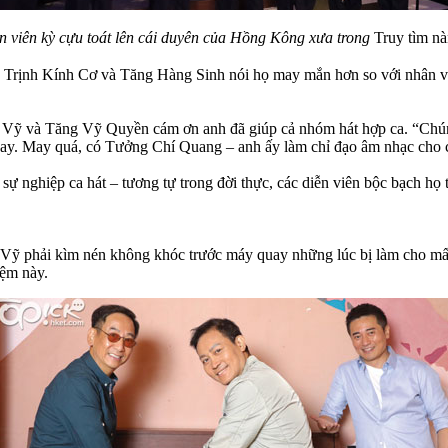
 viên kỳ cựu toát lên cái duyên của Hồng Kông xưa trong
Truy tìm nà
, Trịnh Kính Cơ và Tăng Hàng Sinh nói họ may mắn hơn so với nhân vật
ỹ và Tăng Vỹ Quyền cám ơn anh đã giúp cả nhóm hát hợp ca. “Chúng 
quay. May quá, có Tưởng Chí Quang – anh ấy làm chỉ đạo âm nhạc cho 
g sự nghiệp ca hát – tương tự trong đời thực, các diễn viên bộc bạch h
ụy Vỹ phải kìm nén không khóc trước máy quay những lúc bị làm cho mấ
iệm này.