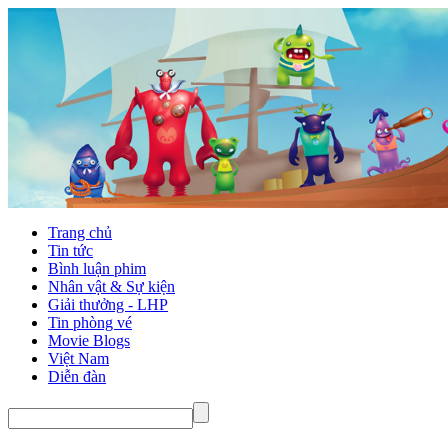
Trang chủ
Tin tức
Bình luận phim
Nhân vật & Sự kiện
Giải thưởng - LHP
Tin phòng vé
Movie Blogs
Việt Nam
Diễn đàn