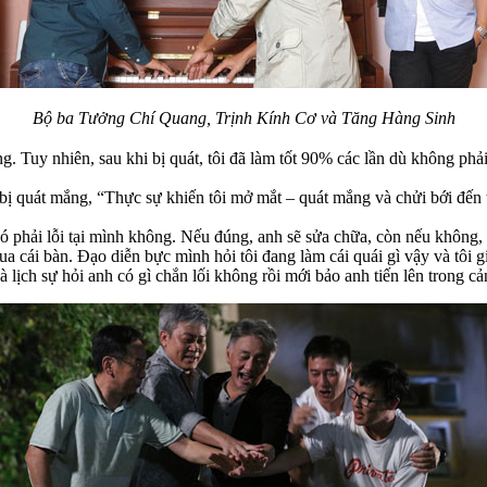
Bộ ba Tưởng Chí Quang, Trịnh Kính Cơ và Tăng Hàng Sinh
. Tuy nhiên, sau khi bị quát, tôi đã làm tốt 90% các lần dù không phả
ị quát mắng, “Thực sự khiến tôi mở mắt – quát mắng và chửi bới đến tậ
phải lỗi tại mình không. Nếu đúng, anh sẽ sửa chữa, còn nếu không, an
ua cái bàn. Đạo diễn bực mình hỏi tôi đang làm cái quái gì vậy và tôi gi
ịch sự hỏi anh có gì chắn lối không rồi mới bảo anh tiến lên trong cả