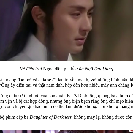
Vẻ điển trai
Ngọc diện phi hồ
của Ngô Đại Dung
mạng đào bới và chia sẻ đã lan truyền mạnh, với những bình luận khen 
ng ấy điển trai và thật nam tính, hấp dẫn hơn nhiều mấy anh chàng 
ứng chịu sự thịnh nộ của ban quản lý TVB khi ông quảng bá album của
m vận và bị cắt hợp đồng, nhưng ông biện bạch rằng ông chỉ mạo hiểm
liệu còn chuyện gì khác mình có thể làm được không. Tôi không màng nh
 bộ phim cấp ba
Daughter of Darkness
, không may lại không được côn