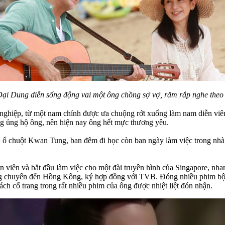
Đại Dung diễn sống động vai một ông chồng sợ vợ, răm rắp nghe theo
nghiệp, từ một nam chính được ưa chuộng rớt xuống làm nam diễn viên
ng ủng hộ ông, nên hiện nay ông hết mực thương yêu.
 ổ chuột Kwan Tung, ban đêm đi học còn ban ngày làm việc trong nh
 viên và bắt đầu làm việc cho một đài truyền hình của Singapore, nha
ông chuyển đến Hồng Kông, ký hợp đồng với TVB. Đóng nhiều phim bộ 
h cổ trang trong rất nhiều phim của ông được nhiệt liệt đón nhận.