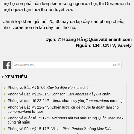
mẹ họ còn phải oằn lưng kiếm sống ngoài xã hội, thì Doraemon là
một người bạn thời thơ ấu tuyệt vời.
Chính lớp khán giả tuổi 20, 30 này đã lấp đầy các phòng chiếu,
như Doraemon đã lấp đầy tuổi thơ họ.
Dịch: © Hoàng Hà @Quaivatdienanh.com
Nguồn: CRI, CNTV,
Variety
+ XEM THÊM
Phòng vé Bắc Mỹ 5-7/6:
Quý bà điệp viên
làm chủ
Phòng vé Bắc Mỹ 29-31/5: Johnson,
San Andreas
gây địa chấn
Phòng vé quốc tế 22-24/5:
Ultron
chưa suy yếu,
Tomorrowland
mờ nhạt
Phòng vé Bắc Mỹ 22-24/5: Chiến lược 'cứ để người ta đoán' làm cho
Tomorrowland
tịt ngòi
Phòng vé quốc tế 15-17/5:
Avengers
bội thu nhờ Trung Quốc,
Mad Max
cũng rất ngầu
Phòng vé Bắc Mỹ 15-17/5: Vì sao
Pitch Perfect 2
thắng
Max Điên