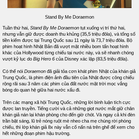
Stand By Me Doraemon
Tuần thứ hai,
Stand By Me Doraemon
tụt xuống vị trí thứ hai,
nhưng vẫn giữ được doanh thu khủng (35,5 triệu đôla), và tổng số
tiền kiếm được tại Trung Quốc sau 11 ngày là 73,7 triệu đôla. Bộ
phim hoạt hình Nhật Bản đã vượt mặt nhiều bom tấn hoạt hình
khác của Hollywood từng chiếu tại nước này, và sẽ nhanh chóng
vượt kỷ lục do
Big Hero 6
của Disney xác lập (83,5 triệu đôla).
Có thể nói
Doraemon
đã giải tỏa cơn khát phim Nhật của khán giả
Trung Quốc, là phim điện ảnh đầu tiên của Nhật được công chiếu
rộng rãi sau 3 năm các phim của đất nước mặt trời mọc vắng
bóng do quan hệ giữa hai nước xấu đi.
Trên các mạng xã hội Trung Quốc, những lời bình luận tích cực
được lan truyền. Tiếng cười và cả những giọt nước mắt giữ chân
khán giả nán lại khán phòng cho đến giờ chót. Và ngay cả khi đèn
trần bật sáng, lũ trẻ nóng ruột mè nheo cha mẹ chúng rời phòng
chiếu, thì lớp khán giả 8x này vẫn cố nấn ná trên ghế để xem cho
hết những đoạn phim hậu trường.