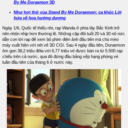
By Me Doraemon
3D
Như hơi thở của
Stand By Me Doraemon
: ca khúc
Lời
hứa về hoa hướng dương
Ngày 1/6, Quốc tế thiếu nhi, rạp Wanda ở phía tây Bắc Kinh trở
nên nhộn nhịp hơn thường lệ. Những cặp đôi tuổi 20 và 30 nô nức
dẫn con tới rạp để xem bộ phim điện ảnh đầu tiên mà chú mèo
máy xuất hiện với nét vẽ 3D CGI. Sau 4 ngày đầu tiên, Doraemon
ôm gọn 38,2 triệu đôla với 6,77 triệu vé được bán ra từ 5.500 rạp
chiếu trên cả nước, qua đó đứng đầu bảng xếp hạng phòng vé
tuần đầu tiên của tháng 6 ở nước này.