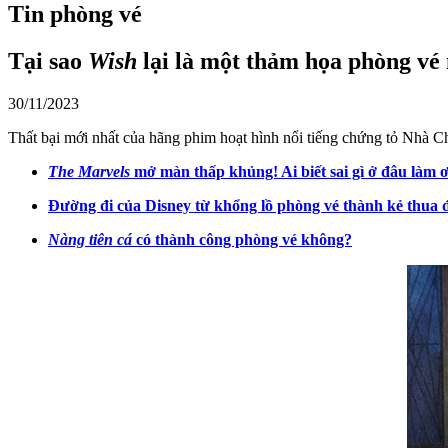
Tin phòng vé
Tại sao
Wish
lại là một thảm họa phòng vé
30/11/2023
Thất bại mới nhất của hãng phim hoạt hình nổi tiếng chứng tỏ Nhà C
The Marvels
mở màn thấp khủng! Ai biết sai gì ở đâu làm ơ
Đường đi của Disney từ khổng lồ phòng vé thành kẻ thua 
Nàng tiên cá
có thành công phòng vé không?