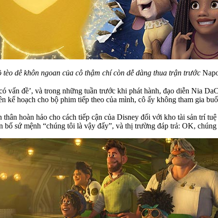
ồ tèo dê khôn ngoan của cô thậm chí còn dễ dàng thua trận trước
Nap
có vấn đề’, và trong những tuần trước khi phát hành, đạo diễn Nia DaCo
 lên kế hoạch cho bộ phim tiếp theo của mình, cô ấy không tham gia buổ
n thân hoàn hảo cho cách tiếp cận của Disney đối với kho tài sản trí tuệ 
n bố sứ mệnh “chúng tôi là vậy đấy”, và thị trường đáp trả: OK, chún