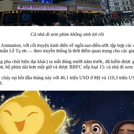
Cả nhà đi xem phim không sinh lợi rồi
y Animation, với cốt truyện kinh điển về ngôi-sao-điều-ước tập hợp c
tuần Lễ Tạ ơn — theo truyền thống là thời điểm quan trọng cho các gia
ng pha chút hiện đại khác) ra mắt đúng mười năm trước, đã kiếm được g
tt, bộ phim dài hơn một giờ và được BBFC xếp loại 15: cả nhà đi xem 
à cháy rụi hồi đầu tháng này với 46,1 triệu USD ở Mỹ và 110,3 triệu 
8.