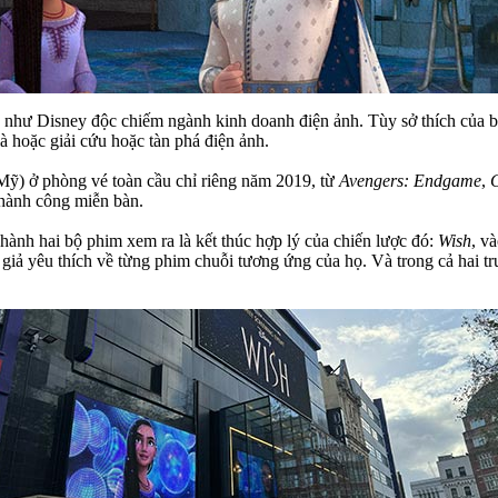
 như Disney độc chiếm ngành kinh doanh điện ảnh. Tùy sở thích của bạn
 là hoặc giải cứu hoặc tàn phá điện ảnh.
Mỹ) ở phòng vé toàn cầu chỉ riêng năm 2019, từ
Avengers: Endgame
,
thành công miễn bàn.
 hành hai bộ phim xem ra là kết thúc hợp lý của chiến lược đó:
Wish
, v
ả yêu thích về từng phim chuỗi tương ứng của họ. Và trong cả hai trườ