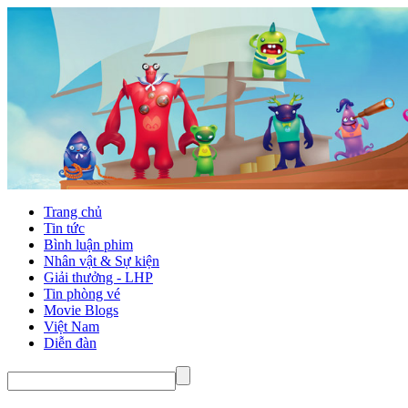
Trang chủ
Tin tức
Bình luận phim
Nhân vật & Sự kiện
Giải thưởng - LHP
Tin phòng vé
Movie Blogs
Việt Nam
Diễn đàn