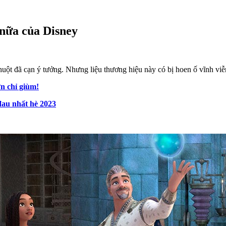
 nữa của Disney
huột đã cạn ý tưởng. Nhưng liệu thương hiệu này có bị hoen ố vĩnh vi
n chỉ giùm!
đau nhất hè 2023