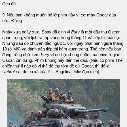
điều đó.
9. Nếu bạn không muốn bỏ lỡ phim này vì cơ may Oscar của
nó... Đừng
Ngày xửa ngày xưa, Sony đã định vị
Fury
là một đấu thủ Oscar
quan trọng, với lịch ra rạp vàng trong tháng 11 và tiếp thị toàn lực.
Nhưng sau đó chuyện đảo ngược, với ngày phát hành giữa tháng
10 (ở Mỹ) và đánh trận tiếp thị kém quan trọng. Thế nên nếu bạn
đang trông chờ xem
Fury
vì cơ hội chung cuộc của phim ở giải
Oscar, xin đừng. Phim không hay đến thế đâu. (Nếu có phim Thế
chiến thứ II nào có vị thế để thu tóm đề cử Oscar, thì đó là
Unbroken
, do bà xã của Pitt, Angelina Jolie đạo diễn).