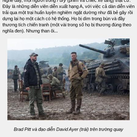
Nghe đây, mọi người trong
Fury
(phim và chiếc xe tăng) thật cừ.
Đây là những diễn viên diễn xuất hạng A, với việc cả dàn diễn viên
trải qua một trại huấn luyện nghiêm ngặt dường như đã bẻ gãy rồi
dựng lại họ một cách có hệ thống. Họ bị dìm trong bùn và đầy
thương tích chiến tranh (một vài trong số họ bị thương đúng theo
nghĩa đen). Nhưng than ôi...
Brad Pitt và đạo diễn David Ayer (trái) trên trường quay