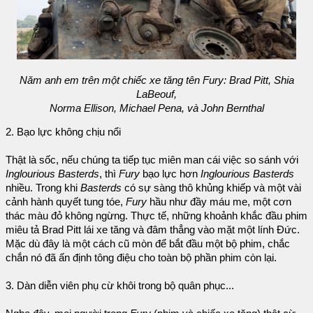
Năm anh em trên một chiếc xe tăng tên Fury: Brad Pitt, Shia
LaBeouf,
Norma Ellison, Michael Pena, và John Bernthal
2. Bạo lực không chịu nổi
Thật là sốc, nếu chúng ta tiếp tục miên man cái việc so sánh với
Inglourious Basterds
, thì
Fury
bạo lực hơn
Inglourious Basterds
nhiều. Trong khi
Basterds
có sự sàng thô khủng khiếp và một vài
cảnh hành quyết tung tóe,
Fury
hầu như đầy máu me, một cơn
thác màu đỏ không ngừng. Thực tế, những khoảnh khắc đầu phim
miêu tả Brad Pitt lái xe tăng và đâm thẳng vào mặt một lính Đức.
Mặc dù đây là một cách cũ mòn để bắt đầu một bộ phim, chắc
chắn nó đã ấn định tông điệu cho toàn bộ phần phim còn lại.
3. Dàn diễn viên phụ cừ khôi trong bộ quân phục...