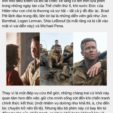
lính nhỏ điều khiển và lèo lái chiếc xe tăng có tên trên tựa phim
trong những ngày tàn của Thế chiến thứ II, khi nước Đức của
Hitler như con chó bị thương và sợ hãi – tất cả ý đồ độc ác. Brad
Pitt lãnh đạo trung đội, tiện lợi lại là những diễn viên giỏi như Jon
Bernthal, Logan Lerman, Shia LeBeouf (bị mất răng và bị cắt vào
mặt vì vai diễn này) và Michael Pena.
Thay vì là một điệp vụ cứu thế giới, những chàng trai cừ khôi này
quan tâm hơn đến việc giữ cho mình sống sót đến khi chiến tranh
chính thức kết thúc (một nhiệm vụ dường như khả thi, à, cho đến
lúc chuyện trở nên tồi tệ). Nhưng liệu bộ phim này có bay lên từ