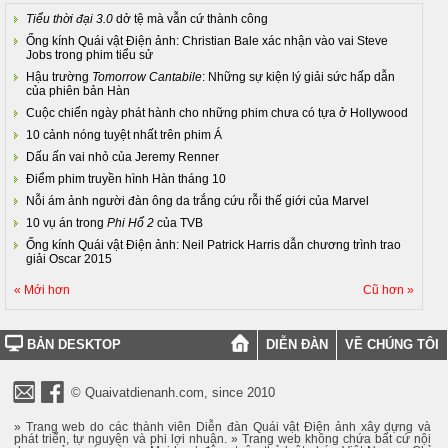
Tiểu thời đại 3.0
dở tệ mà vẫn cứ thành công
Ống kính Quái vật Điện ảnh: Christian Bale xác nhận vào vai Steve
Jobs trong phim tiểu sử
Hậu trường
Tomorrow Cantabile
: Những sự kiện lý giải sức hấp dẫn
của phiên bản Hàn
Cuộc chiến ngày phát hành cho những phim chưa có tựa ở Hollywood
10 cảnh nóng tuyệt nhất trên phim Á
Dấu ấn vai nhỏ của Jeremy Renner
Điểm phim truyền hình Hàn tháng 10
Nỗi ám ảnh người đàn ông da trắng cứu rỗi thế giới của Marvel
10 vụ án trong
Phi Hổ 2
của TVB
Ống kính Quái vật Điện ảnh: Neil Patrick Harris dẫn chương trình trao
giải Oscar 2015
« Mới hơn
Cũ hơn »
BẢN DESKTOP
DIỄN ĐÀN
VỀ CHÚNG TÔI
© Quaivatdienanh.com, since 2010
» Trang web do các thành viên Diễn đàn Quái vật Điện ảnh xây dựng và
phát triển, tự nguyện và phi lợi nhuận. » Trang web không chứa bất cứ nội