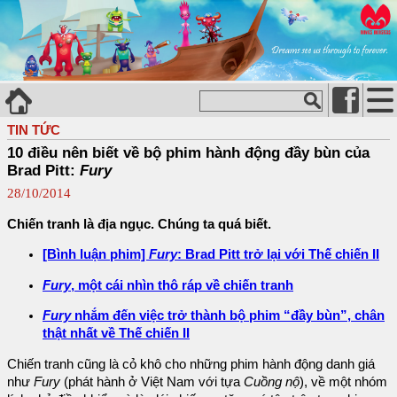
TIN TỨC
10 điều nên biết về bộ phim hành động đầy bùn của
Brad Pitt:
Fury
28/10/2014
Chiến tranh là địa ngục. Chúng ta quá biết.
[Bình luận phim]
Fury
: Brad Pitt trở lại với Thế chiến II
Fury
, một cái nhìn thô ráp về chiến tranh
Fury
nhắm đến việc trở thành bộ phim “đầy bùn”, chân
thật nhất về Thế chiến II
Chiến tranh cũng là cỏ khô cho những phim hành động danh giá
như
Fury
(phát hành ở Việt Nam với tựa
Cuồng nộ
), về một nhóm