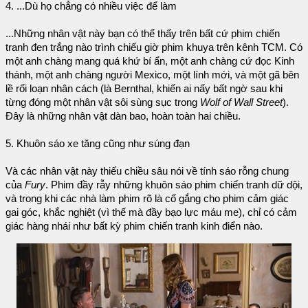
4. ...Dù họ chẳng có nhiều việc để làm
...Những nhân vật này bạn có thể thấy trên bất cứ phim chiến
tranh đen trắng nào trình chiếu giờ phim khuya trên kênh TCM. Có
một anh chàng mang quá khứ bí ẩn, một anh chàng cứ đọc Kinh
thánh, một anh chàng người Mexico, một lính mới, và một gã bên
lề rối loạn nhân cách (là Bernthal, khiến ai nấy bất ngờ sau khi
từng đóng một nhân vật sôi sùng sục trong
Wolf of Wall Street
).
Đây là những nhân vật dàn bao, hoàn toàn hai chiều.
5. Khuôn sáo xe tăng cũng như súng đạn
Và các nhân vật này thiếu chiều sâu nói về tính sáo rỗng chung
của
Fury
. Phim đầy rẫy những khuôn sáo phim chiến tranh dữ dội,
và trong khi các nhà làm phim rõ là cố gắng cho phim cảm giác
gai góc, khắc nghiệt (vì thế mà đầy bạo lực máu me), chỉ có cảm
giác hàng nhái như bất kỳ phim chiến tranh kinh điển nào.