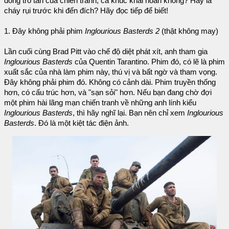
đống tro tàn của chiến tranh, ca khúc khải hoàn không? Hay là
cháy rụi trước khi đến đích? Hãy đọc tiếp để biết!
1. Đây không phải phim
Inglourious Basterds 2
(thật không may)
Lần cuối cùng Brad Pitt vào chế độ diệt phát xít, anh tham gia
Inglourious Basterds
của Quentin Tarantino. Phim đó, có lẽ là phim
xuất sắc của nhà làm phim này, thú vị và bất ngờ và tham vọng.
Đây không phải phim đó. Không có cảnh dài. Phim truyền thống
hơn, có cấu trúc hơn, và "sạn sỏi" hơn. Nếu bạn đang chờ đợi
một phim hài lãng mạn chiến tranh về những anh lính kiểu
Inglourious Basterds
, thì hãy nghĩ lại. Bạn nên chỉ xem
Inglourious
Basterds
. Đó là một kiệt tác điện ảnh.