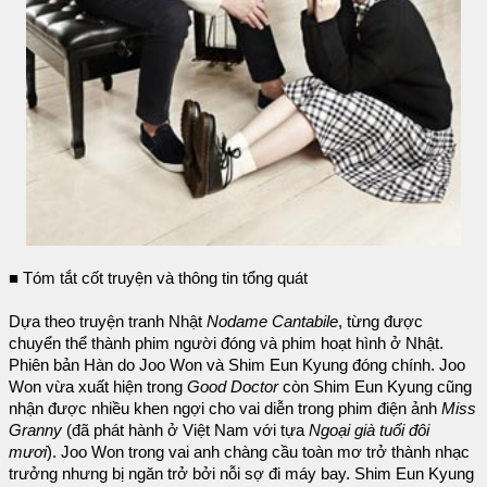
■ Tóm tắt cốt truyện và thông tin tổng quát
Dựa theo truyện tranh Nhật
Nodame Cantabile
, từng được
chuyển thể thành phim người đóng và phim hoạt hình ở Nhật.
Phiên bản Hàn do Joo Won và Shim Eun Kyung đóng chính. Joo
Won vừa xuất hiện trong
Good Doctor
còn Shim Eun Kyung cũng
nhận được nhiều khen ngợi cho vai diễn trong phim điện ảnh
Miss
Granny
(đã phát hành ở Việt Nam với tựa
Ngoại già tuổi đôi
mươi
). Joo Won trong vai anh chàng cầu toàn mơ trở thành nhạc
trưởng nhưng bị ngăn trở bởi nỗi sợ đi máy bay. Shim Eun Kyung