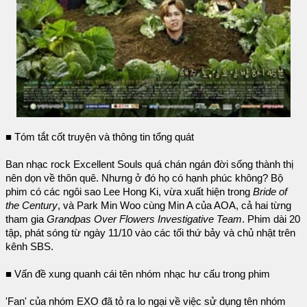
■ Tóm tắt cốt truyện và thông tin tổng quát
Ban nhạc rock Excellent Souls quá chán ngán đời sống thành thị
nên dọn về thôn quê. Nhưng ở đó họ có hạnh phúc không? Bộ
phim có các ngôi sao Lee Hong Ki, vừa xuất hiện trong
Bride of
the Century
, và Park Min Woo cùng Min A của AOA, cả hai từng
tham gia
Grandpas Over Flowers Investigative Team
. Phim dài 20
tập, phát sóng từ ngày 11/10 vào các tối thứ bảy và chủ nhật trên
kênh SBS.
■ Vấn đề xung quanh cái tên nhóm nhạc hư cấu trong phim
'Fan' của nhóm EXO đã tỏ ra lo ngại về việc sử dụng tên nhóm