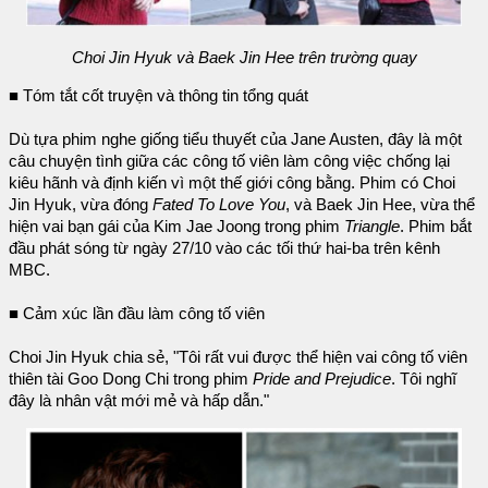
Choi Jin Hyuk và Baek Jin Hee trên trường quay
■ Tóm tắt cốt truyện và thông tin tổng quát
Dù tựa phim nghe giống tiểu thuyết của Jane Austen, đây là một
câu chuyện tình giữa các công tố viên làm công việc chống lại
kiêu hãnh và định kiến vì một thế giới công bằng. Phim có Choi
Jin Hyuk, vừa đóng
Fated To Love You
, và Baek Jin Hee, vừa thể
hiện vai bạn gái của Kim Jae Joong trong phim
Triangle
. Phim bắt
đầu phát sóng từ ngày 27/10 vào các tối thứ hai-ba trên kênh
MBC.
■ Cảm xúc lần đầu làm công tố viên
Choi Jin Hyuk chia sẻ, "Tôi rất vui được thể hiện vai công tố viên
thiên tài Goo Dong Chi trong phim
Pride and Prejudice
. Tôi nghĩ
đây là nhân vật mới mẻ và hấp dẫn."