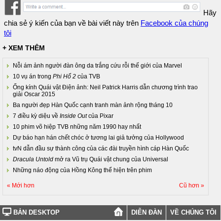
Hãy
chia sẻ ý kiến của bạn về bài viết này trên
Facebook của chúng
tôi
+ XEM THÊM
Nỗi ám ảnh người đàn ông da trắng cứu rỗi thế giới của Marvel
10 vụ án trong
Phi Hổ 2
của TVB
Ống kính Quái vật Điện ảnh: Neil Patrick Harris dẫn chương trình trao
giải Oscar 2015
Ba người đẹp Hàn Quốc cạnh tranh màn ảnh rộng tháng 10
7 điều kỳ diệu về
Inside Out
của Pixar
10 phim võ hiệp TVB những năm 1990 hay nhất
Dự báo hạn hán chết chóc ở tương lai giả tưởng của Hollywood
tvN dẫn đầu sự thành công của các đài truyền hình cáp Hàn Quốc
Dracula Untold
mở ra Vũ trụ Quái vật chung của Universal
Những náo động của Hồng Kông thể hiện trên phim
« Mới hơn
Cũ hơn »
BẢN DESKTOP
DIỄN ĐÀN
VỀ CHÚNG TÔI