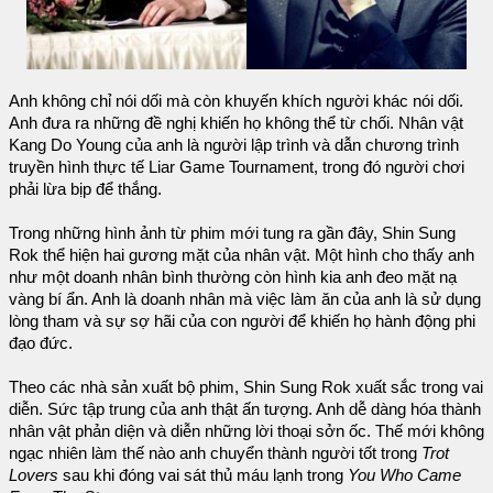
Anh không chỉ nói dối mà còn khuyến khích người khác nói dối.
Anh đưa ra những đề nghị khiến họ không thể từ chối. Nhân vật
Kang Do Young của anh là người lập trình và dẫn chương trình
truyền hình thực tế Liar Game Tournament, trong đó người chơi
phải lừa bịp để thắng.
Trong những hình ảnh từ phim mới tung ra gần đây, Shin Sung
Rok thể hiện hai gương mặt của nhân vật. Một hình cho thấy anh
như một doanh nhân bình thường còn hình kia anh đeo mặt nạ
vàng bí ẩn. Anh là doanh nhân mà việc làm ăn của anh là sử dụng
lòng tham và sự sợ hãi của con người để khiến họ hành động phi
đạo đức.
Theo các nhà sản xuất bộ phim, Shin Sung Rok xuất sắc trong vai
diễn. Sức tập trung của anh thật ấn tượng. Anh dễ dàng hóa thành
nhân vật phản diện và diễn những lời thoại sởn ốc. Thế mới không
ngạc nhiên làm thế nào anh chuyển thành người tốt trong
Trot
Lovers
sau khi đóng vai sát thủ máu lạnh trong
You Who Came