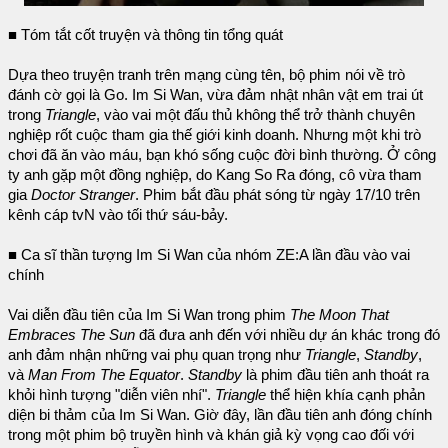
■ Tóm tắt cốt truyện và thông tin tổng quát
Dựa theo truyện tranh trên mạng cùng tên, bộ phim nói về trò
đánh cờ gọi là Go. Im Si Wan, vừa đảm nhật nhân vật em trai út
trong
Triangle
, vào vai một đấu thủ không thể trở thành chuyên
nghiệp rốt cuộc tham gia thế giới kinh doanh. Nhưng một khi trò
chơi đã ăn vào máu, bạn khó sống cuộc đời bình thường. Ở công
ty anh gặp một đồng nghiệp, do Kang So Ra đóng, cô vừa tham
gia
Doctor Stranger
. Phim bắt đầu phát sóng từ ngày 17/10 trên
kênh cáp tvN vào tối thứ sáu-bảy.
■ Ca sĩ thần tượng Im Si Wan của nhóm ZE:A lần đầu vào vai
chính
Vai diễn đầu tiên của Im Si Wan trong phim
The Moon That
Embraces The Sun
đã đưa anh đến với nhiều dự án khác trong đó
anh đảm nhận những vai phụ quan trọng như
Triangle
,
Standby
,
và
Man From The Equator
.
Standby
là phim đầu tiên anh thoát ra
khỏi hình tượng "diễn viên nhí".
Triangle
thể hiện khía cạnh phản
diện bi thảm của Im Si Wan. Giờ đây, lần đầu tiên anh đóng chính
trong một phim bộ truyền hình và khán giả kỳ vọng cao đối với