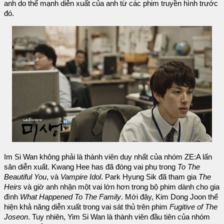
anh do thế mạnh diễn xuất của anh từ các phim truyền hình trước
đó.
Im Si Wan không phải là thành viên duy nhất của nhóm ZE:A lấn
sân diễn xuất. Kwang Hee has đã đóng vai phụ trong
To The
Beautiful You
, và
Vampire Idol
. Park Hyung Sik đã tham gia
The
Heirs
và giờ anh nhận một vai lớn hơn trong bộ phim dành cho gia
đình
What Happened To The Family
. Mới đây, Kim Dong Joon thể
hiện khả năng diễn xuất trong vai sát thủ trên phim
Fugitive of The
Joseon
. Tuy nhiên, Yim Si Wan là thành viên đầu tiên của nhóm