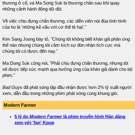
thương ở cổ, và Ma Song Suk bị thương chân sau khi quay
những cảnh hành động dữ dội.
Về việc chịu đựng chấn thương, các diễn viên nói đùa tình hình
của họ là 'những kẻ xấu với cơ thể tệ hại'."
Kim Sang Joong bày tỏ, "Chúng tôi không biết khán giả phản ứng
thế nào nhưng chúng tôi cảm kích sự đón nhận tích cực mà
chúng tôi có được đến nay."
Ma Dong Suk cũng nói, "Phải chịu đựng chấn thương, nhưng tôi
sẽ được tiếp sức mạnh qua hưởng ứng của khán giả dành cho bộ
phim."
Bad Guys
đã phát sóng tập đầu nhận được hơn 2% tỷ suất người
xem, dẫn đầu trong những phim phát sóng cùng khung giờ.
Modern Farmer
5 lý do
Modern Farmer
là phim truyền hình Hàn đáng
xem với 'fan' Kpop