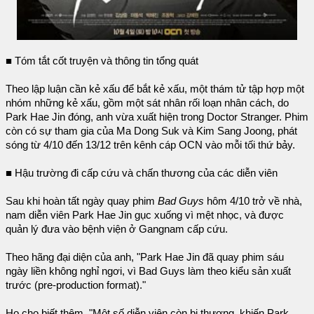
■ Tóm tắt cốt truyện và thông tin tổng quát
Theo lập luận cần kẻ xấu để bắt kẻ xấu, một thám tử tập hợp một
nhóm những kẻ xấu, gồm một sát nhân rối loạn nhân cách, do
Park Hae Jin đóng, anh vừa xuất hiện trong Doctor Stranger. Phim
còn có sự tham gia của Ma Dong Suk và Kim Sang Joong, phát
sóng từ 4/10 đến 13/12 trên kênh cáp OCN vào mỗi tối thứ bảy.
■ Hậu trường đi cấp cứu và chấn thương của các diễn viên
Sau khi hoàn tất ngày quay phim
Bad Guys
hôm 4/10 trở về nhà,
nam diễn viên Park Hae Jin gục xuống vì mệt nhọc, và được
quản lý đưa vào bệnh viện ở Gangnam cấp cứu.
Theo hãng đại diện của anh, "Park Hae Jin đã quay phim sáu
ngày liền không nghỉ ngơi, vì Bad Guys làm theo kiểu sản xuất
trước (pre-production format)."
Họ cho biết thêm, "Một số diễn viên còn bị thương, khiến Park