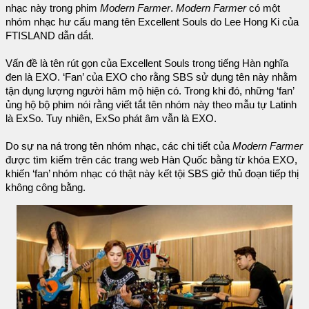
nhạc này trong phim
Modern Farmer
.
Modern Farmer
có một
nhóm nhạc hư cấu mang tên Excellent Souls do Lee Hong Ki của
FTISLAND dẫn dắt.
Vấn đề là tên rút gọn của Excellent Souls trong tiếng Hàn nghĩa
đen là EXO. ‘Fan’ của EXO cho rằng SBS sử dụng tên này nhằm
tận dụng lượng người hâm mộ hiện có. Trong khi đó, những ‘fan’
ủng hộ bộ phim nói rằng viết tắt tên nhóm này theo mẫu tự Latinh
là ExSo. Tuy nhiên, ExSo phát âm vẫn là EXO.
Do sự na ná trong tên nhóm nhạc, các chi tiết của
Modern Farmer
được tìm kiếm trên các trang web Hàn Quốc bằng từ khóa EXO,
khiến ‘fan’ nhóm nhạc có thật này kết tội SBS giở thủ đoạn tiếp thị
không công bằng.