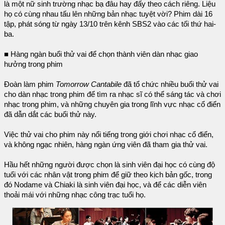
là một nữ sinh trường nhạc bạ đâu hay đấy theo cách riêng. Liệu
họ có cùng nhau tấu lên những bản nhạc tuyệt vời? Phim dài 16
tập, phát sóng từ ngày 13/10 trên kênh SBS2 vào các tối thứ hai-
ba.
■ Hàng ngàn buổi thử vai để chọn thành viên dàn nhạc giao
hưởng trong phim
Đoàn làm phim
Tomorrow Cantabile
đã tổ chức nhiều buổi thử vai
cho dàn nhạc trong phim để tìm ra nhạc sĩ có thể sáng tác và chơi
nhạc trong phim, và những chuyên gia trong lĩnh vực nhạc cổ điển
đã dẫn dắt các buổi thử này.
Việc thử vai cho phim này nổi tiếng trong giới chơi nhạc cổ điển,
và không ngạc nhiên, hàng ngàn ứng viên đã tham gia thử vai.
Hầu hết những người được chọn là sinh viên đại học có cùng độ
tuổi với các nhân vật trong phim để giữ theo kịch bản gốc, trong
đó Nodame và Chiaki là sinh viên đại học, và để các diễn viên
thoải mái với những nhạc công trạc tuổi họ.